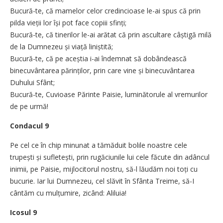
Bucură-te, că mamelor celor credincioase le-ai spus că prin
pilda vieții lor își pot face copiii sfinți;
Bucură-te, că tinerilor le-ai arătat că prin ascultare câștigă milă
de la Dumnezeu și viață liniștită;
Bucură-te, că pe aceștia i-ai îndemnat să dobândească
binecuvântarea părinților, prin care vine și binecuvântarea
Duhului Sfânt;
Bucură-te, Cuvioase Părinte Paisie, luminătorule al vremurilor
de pe urmă!
Condacul 9
Pe cel ce în chip minunat a tămăduit bolile noastre cele
trupești și sufletești, prin rugăciunile lui cele făcute din adâncul
inimii, pe Paisie, mijlocitorul nostru, să-l lăudăm noi toți cu
bucurie. Iar lui Dumnezeu, cel slăvit în Sfânta Treime, să-I
cântăm cu mulțumire, zicând: Aliluia!
Icosul 9