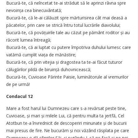
Bucură-te, că neîncetat te-ai străduit să le aprinzi râvna spre
nevoința cea binecuvântată;
Bucură-te, că le-ai călăuzit spre mărturisirea cât mai deasă a
păcatelor, prin care se strică întru totul lucrările diavolului;
Bucură-te, că povățuirile tale au căzut pe pământ roditor și au
răcorit lumea întreagă;
Bucură-te, că ai luptat cu putere împotriva duhului lumesc care
vatămă cumplit viața de mănăstire;
Bucură-te, că prin vitejia și dragostea ta te-ai făcut tuturor
călugărilor pildă de biruință duhovnicească;
Bucură-te, Cuvioase Părinte Paisie, luminătorule al vremurilor
de pe urmă!
Condacul 12
Mare a fost harul lui Dumnezeu care s-a revărsat peste tine,
Cuvioase, și mari și milele Lui, că pentru multa ta jertfă, Cel
Atotbun te-a învrednicit de descoperiri minunate și de bucurii
mai presus de fire. Ne bucurăm și noi văzând răsplata pe care
Dumnezeu o dă sfinților Săi, și rugându-L să ne facă și pe noi