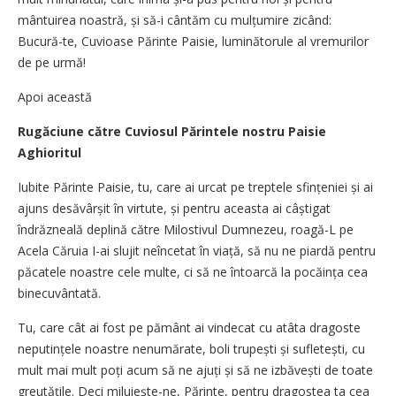
mântuirea noastră, și să-i cântăm cu mulțumire zicând:
Bucură-te, Cuvioase Părinte Paisie, luminătorule al vremurilor
de pe urmă!
Apoi această
Rugăciune către Cuviosul Părintele nostru Paisie
Aghioritul
Iubite Părinte Paisie, tu, care ai urcat pe treptele sfințeniei și ai
ajuns desăvârșit în virtute, și pentru aceasta ai câștigat
îndrăzneală deplină către Milostivul Dumnezeu, roagă-L pe
Acela Căruia I-ai slujit neîncetat în viață, să nu ne piardă pentru
păcatele noastre cele multe, ci să ne întoarcă la pocăința cea
binecuvântată.
Tu, care cât ai fost pe pământ ai vindecat cu atâta dragoste
neputințele noastre nenumărate, boli trupești și sufletești, cu
mult mai mult poți acum să ne ajuți și să ne izbăvești de toate
greutățile. Deci miluiește-ne, Părinte, pentru dragostea ta cea