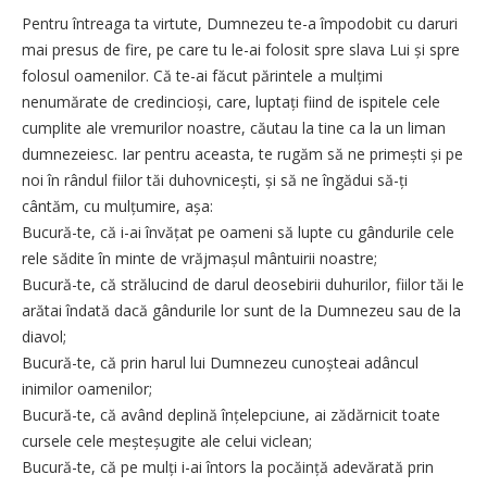
Pentru întreaga ta virtute, Dumnezeu te-a împodobit cu daruri
mai presus de fire, pe care tu le-ai folosit spre slava Lui și spre
folosul oamenilor. Că te-ai făcut părintele a mulțimi
nenumărate de credincioși, care, luptați fiind de ispitele cele
cumplite ale vremurilor noastre, căutau la tine ca la un liman
dumnezeiesc. Iar pentru aceasta, te rugăm să ne primești și pe
noi în rândul fiilor tăi duhovnicești, și să ne îngădui să-ți
cântăm, cu mulțumire, așa:
Bucură-te, că i-ai învățat pe oameni să lupte cu gândurile cele
rele sădite în minte de vrăjmașul mântuirii noastre;
Bucură-te, că strălucind de darul deosebirii duhurilor, fiilor tăi le
arătai îndată dacă gândurile lor sunt de la Dumnezeu sau de la
diavol;
Bucură-te, că prin harul lui Dumnezeu cunoșteai adâncul
inimilor oamenilor;
Bucură-te, că având deplină înțelepciune, ai zădărnicit toate
cursele cele meșteșugite ale celui viclean;
Bucură-te, că pe mulți i-ai întors la pocăință adevărată prin