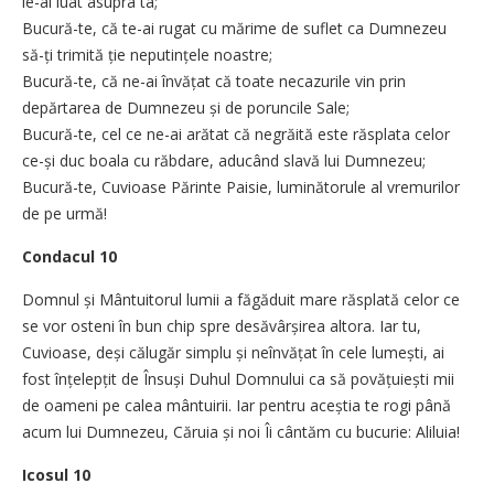
le-ai luat asupra ta;
Bucură-te, că te-ai rugat cu mărime de suflet ca Dumnezeu
să-ți trimită ție neputințele noastre;
Bucură-te, că ne-ai învățat că toate necazurile vin prin
depărtarea de Dumnezeu și de poruncile Sale;
Bucură-te, cel ce ne-ai arătat că negrăită este răsplata celor
ce-și duc boala cu răbdare, aducând slavă lui Dumnezeu;
Bucură-te, Cuvioase Părinte Paisie, luminătorule al vremurilor
de pe urmă!
Condacul 10
Domnul și Mântuitorul lumii a făgăduit mare răsplată celor ce
se vor osteni în bun chip spre desăvârșirea altora. Iar tu,
Cuvioase, deși călugăr simplu și neînvățat în cele lumești, ai
fost înțelepțit de Însuși Duhul Domnului ca să povățuiești mii
de oameni pe calea mântuirii. Iar pentru aceștia te rogi până
acum lui Dumnezeu, Căruia și noi Îi cântăm cu bucurie: Aliluia!
Icosul 10