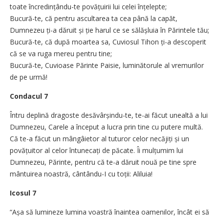
toate încredințându-te povățuirii lui celei înțelepte;
Bucură-te, că pentru ascultarea ta cea până la capăt,
Dumnezeu ți-a dăruit și ție harul ce se sălășluia în Părintele tău;
Bucură-te, că după moartea sa, Cuviosul Tihon ți-a descoperit
că se va ruga mereu pentru tine;
Bucură-te, Cuvioase Părinte Paisie, luminătorule al vremurilor
de pe urmă!
Condacul 7
Întru deplină dragoste desăvârșindu-te, te-ai făcut unealtă a lui
Dumnezeu, Carele a început a lucra prin tine cu putere multă.
Că te-a făcut un mângâietor al tuturor celor necăjiți și un
povățuitor al celor întunecați de păcate. Îi mulțumim lui
Dumnezeu, Părinte, pentru că te-a dăruit nouă pe tine spre
mântuirea noastră, cântându-I cu toții: Aliluia!
Icosul 7
“Așa să lumineze lumina voastră înaintea oamenilor, încât ei să