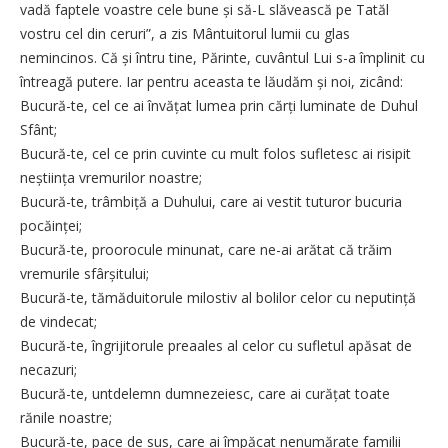
vadă faptele voastre cele bune și să-L slăvească pe Tatăl
vostru cel din ceruri”, a zis Mântuitorul lumii cu glas
nemincinos. Că și întru tine, Părinte, cuvântul Lui s-a împlinit cu
întreagă putere. Iar pentru aceasta te lăudăm și noi, zicând:
Bucură-te, cel ce ai învățat lumea prin cărți luminate de Duhul
Sfânt;
Bucură-te, cel ce prin cuvinte cu mult folos sufletesc ai risipit
neștiința vremurilor noastre;
Bucură-te, trâmbiță a Duhului, care ai vestit tuturor bucuria
pocăinței;
Bucură-te, proorocule minunat, care ne-ai arătat că trăim
vremurile sfârșitului;
Bucură-te, tămăduitorule milostiv al bolilor celor cu neputință
de vindecat;
Bucură-te, îngrijitorule preaales al celor cu sufletul apăsat de
necazuri;
Bucură-te, untdelemn dumnezeiesc, care ai curățat toate
rănile noastre;
Bucură-te, pace de sus, care ai împăcat nenumărate familii