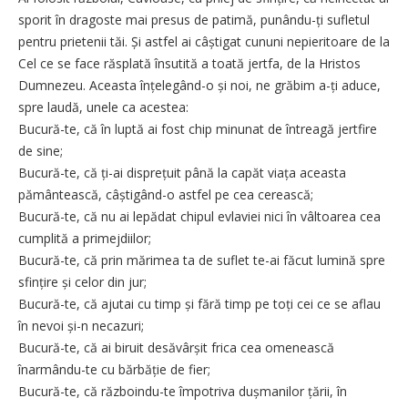
sporit în dragoste mai presus de patimă, punându-ți sufletul
pentru prietenii tăi. Și astfel ai câștigat cununi nepieritoare de la
Cel ce se face răsplată însutită a toată jertfa, de la Hristos
Dumnezeu. Aceasta înțelegând-o și noi, ne grăbim a-ți aduce,
spre laudă, unele ca acestea:
Bucură-te, că în luptă ai fost chip minunat de întreagă jertfire
de sine;
Bucură-te, că ți-ai disprețuit până la capăt viața aceasta
pământească, câștigând-o astfel pe cea cerească;
Bucură-te, că nu ai lepădat chipul evlaviei nici în vâltoarea cea
cumplită a primejdiilor;
Bucură-te, că prin mărimea ta de suflet te-ai făcut lumină spre
sfințire și celor din jur;
Bucură-te, că ajutai cu timp și fără timp pe toți cei ce se aflau
în nevoi și-n necazuri;
Bucură-te, că ai biruit desăvârșit frica cea omenească
înarmându-te cu bărbăție de fier;
Bucură-te, că războindu-te împotriva dușmanilor țării, în