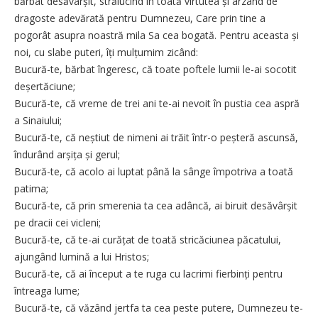
bărbat desăvârșit, strălucind în toată virtutea și arzând de
dragoste adevărată pentru Dumnezeu, Care prin tine a
pogorât asupra noastră mila Sa cea bogată. Pentru aceasta și
noi, cu slabe puteri, îți mulțumim zicând:
Bucură-te, bărbat îngeresc, că toate poftele lumii le-ai socotit
deșertăciune;
Bucură-te, că vreme de trei ani te-ai nevoit în pustia cea aspră
a Sinaiului;
Bucură-te, că neștiut de nimeni ai trăit într-o peșteră ascunsă,
îndurând arșița și gerul;
Bucură-te, că acolo ai luptat până la sânge împotriva a toată
patima;
Bucură-te, că prin smerenia ta cea adâncă, ai biruit desăvârșit
pe dracii cei vicleni;
Bucură-te, că te-ai curățat de toată stricăciunea păcatului,
ajungând lumină a lui Hristos;
Bucură-te, că ai început a te ruga cu lacrimi fierbinți pentru
întreaga lume;
Bucură-te, că văzând jertfa ta cea peste putere, Dumnezeu te-