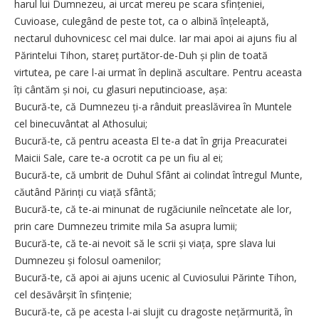
harul lui Dumnezeu, ai urcat mereu pe scara sfințeniei,
Cuvioase, culegând de peste tot, ca o albină înțeleaptă,
nectarul duhovnicesc cel mai dulce. Iar mai apoi ai ajuns fiu al
Părintelui Tihon, stareț purtător-de-Duh și plin de toată
virtutea, pe care l-ai urmat în deplină ascultare. Pentru aceasta
îți cântăm și noi, cu glasuri neputincioase, așa:
Bucură-te, că Dumnezeu ți-a rânduit preaslăvirea în Muntele
cel binecuvântat al Athosului;
Bucură-te, că pentru aceasta El te-a dat în grija Preacuratei
Maicii Sale, care te-a ocrotit ca pe un fiu al ei;
Bucură-te, că umbrit de Duhul Sfânt ai colindat întregul Munte,
căutând Părinți cu viață sfântă;
Bucură-te, că te-ai minunat de rugăciunile neîncetate ale lor,
prin care Dumnezeu trimite mila Sa asupra lumii;
Bucură-te, că te-ai nevoit să le scrii și viața, spre slava lui
Dumnezeu și folosul oamenilor;
Bucură-te, că apoi ai ajuns ucenic al Cuviosului Părinte Tihon,
cel desăvârșit în sfințenie;
Bucură-te, că pe acesta l-ai slujit cu dragoste nețărmurită, în