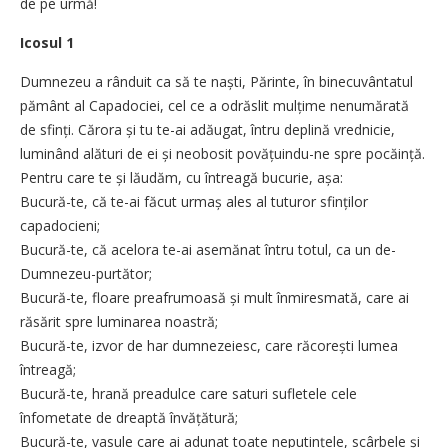
de pe urmă!
Icosul 1
Dumnezeu a rânduit ca să te naști, Părinte, în binecuvântatul
pământ al Capadociei, cel ce a odrăslit mulțime nenumărată
de sfinți. Cărora și tu te-ai adăugat, întru deplină vrednicie,
luminând alături de ei și neobosit povățuindu-ne spre pocăință.
Pentru care te și lăudăm, cu întreagă bucurie, așa:
Bucură-te, că te-ai făcut urmaș ales al tuturor sfinților
capadocieni;
Bucură-te, că acelora te-ai asemănat întru totul, ca un de-
Dumnezeu-purtător;
Bucură-te, floare preafrumoasă și mult înmiresmată, care ai
răsărit spre luminarea noastră;
Bucură-te, izvor de har dumnezeiesc, care răcorești lumea
întreagă;
Bucură-te, hrană preadulce care saturi sufletele cele
înfometate de dreaptă învățătură;
Bucură-te, vasule care ai adunat toate neputințele, scârbele și