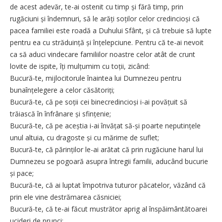
de acest adevăr, te-ai ostenit cu timp și fără timp, prin
rugăciuni și îndemnuri, să le arăți soților celor credincioși că
pacea familiei este roadă a Duhului Sfânt, și că trebuie să lupte
pentru ea cu străduință și înțelepciune. Pentru că te-ai nevoit
ca să aduci vindecare familiilor noastre celor atât de crunt
lovite de ispite, îți mulțumim cu toții, zicând:
Bucură-te, mijlocitorule înaintea lui Dumnezeu pentru
bunaînțelegere a celor căsătoriți;
Bucură-te, că pe soții cei binecredincioși i-ai povățuit să
trăiască în înfrânare și sfințenie;
Bucură-te, că pe aceștia i-ai învățat să-și poarte neputințele
unul altuia, cu dragoste și cu mărime de suflet;
Bucură-te, că părinților le-ai arătat că prin rugăciune harul lui
Dumnezeu se pogoară asupra întregii familii, aducând bucurie
și pace;
Bucură-te, că ai luptat împotriva tuturor păcatelor, văzând că
prin ele vine destrămarea căsniciei;
Bucură-te, că te-ai făcut mustrător aprig al înspăimântătoarei
ucideri de prunci;