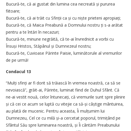
Bucură-te, că ai gustat din lumina cea necreată și pururea
fiitoare;
Bucură-te, că ai trăit cu Sfinții ca și cu niște prieteni apropiați;
Bucură-te, că Maica Preabună a Domnului nostru ți s-a arătat
pentru a te întări în necazuri;
Bucură-te, minune negrăită, că te-ai învrednicit a vorbi cu
Însuși Hristos, Stăpânul și Dumnezeul nostru;
Bucură-te, Cuvioase Părinte Paisie, luminătorule al vremurilor
de pe urmă!
Condacul 13
“Mulți sfinți ar fi dorit să trăiască în vremea noastră, ca să se
nevoiască”, grăit-ai, Părinte, luminat fiind de Duhul Sfânt. Că
ne-ai vestit nouă, celor întunecați, că vremurile sunt spre plinire
și că cei ce acum se luptă cu vitejie ca să-și câștige mântuirea,
au plată de mucenic. Pentru aceasta, Îi mulțumim lui
Dumnezeu, Cel ce cu milă și-a cercetat poporul, trimițând pe
Sfântul Său spre luminarea noastră, și Îi cântăm Preabunului