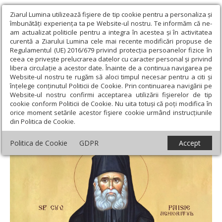
Ziarul Lumina utilizează fişiere de tip cookie pentru a personaliza și
îmbunătăți experiența ta pe Website-ul nostru. Te informăm că ne-
am actualizat politicile pentru a integra în acestea și în activitatea
curentă a Ziarului Lumina cele mai recente modificări propuse de
Regulamentul (UE) 2016/679 privind protecția persoanelor fizice în
ceea ce privește prelucrarea datelor cu caracter personal și privind
libera circulație a acestor date. Înainte de a continua navigarea pe
Website-ul nostru te rugăm să aloci timpul necesar pentru a citi și
Ziarul Lumina
›
Teologie și spiritualitate
›
Rugăciuni
›
Acatistul
înțelege conținutul Politicii de Cookie. Prin continuarea navigării pe
Sfântului Cuvios Paisie Aghioritul (12 Iulie)
Website-ul nostru confirmi acceptarea utilizării fişierelor de tip
cookie conform Politicii de Cookie. Nu uita totuși că poți modifica în
Acatistul Sfântului Cuvios Paisie Aghioritul
orice moment setările acestor fişiere cookie urmând instrucțiunile
din Politica de Cookie.
(12 Iulie)
Politica de Cookie
GDPR
Accept