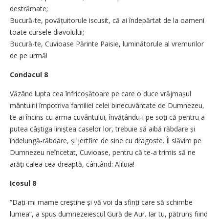
destrămate;
Bucură-te, povățuitorule iscusit, că ai îndepărtat de la oameni
toate cursele diavolului;
Bucură-te, Cuvioase Părinte Paisie, luminătorule al vremurilor
de pe urmă!
Condacul 8
Văzând lupta cea înfricoșătoare pe care o duce vrăjmașul
mântuirii împotriva familiei celei binecuvântate de Dumnezeu,
te-ai încins cu arma cuvântului, învățându-i pe soți că pentru a
putea câștiga liniștea caselor lor, trebuie să aibă răbdare și
îndelungă-răbdare, și jertfire de sine cu dragoste. Îl slăvim pe
Dumnezeu neîncetat, Cuvioase, pentru că te-a trimis să ne
arăți calea cea dreaptă, cântând: Aliluia!
Icosul 8
“Dați-mi mame creștine și vă voi da sfinți care să schimbe
lumea”, a spus dumnezeiescul Gură de Aur. Iar tu, pătruns fiind