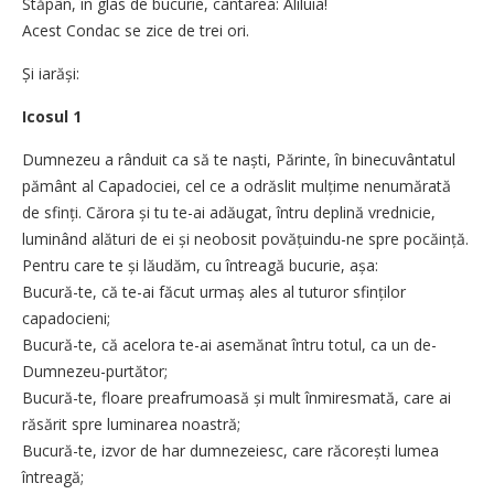
Stăpân, în glas de bucurie, cântarea: Aliluia!
Acest Condac se zice de trei ori.
Și iarăși:
Icosul 1
Dumnezeu a rânduit ca să te naști, Părinte, în binecuvântatul
pământ al Capadociei, cel ce a odrăslit mulțime nenumărată
de sfinți. Cărora și tu te-ai adăugat, întru deplină vrednicie,
luminând alături de ei și neobosit povățuindu-ne spre pocăință.
Pentru care te și lăudăm, cu întreagă bucurie, așa:
Bucură-te, că te-ai făcut urmaș ales al tuturor sfinților
capadocieni;
Bucură-te, că acelora te-ai asemănat întru totul, ca un de-
Dumnezeu-purtător;
Bucură-te, floare preafrumoasă și mult înmiresmată, care ai
răsărit spre luminarea noastră;
Bucură-te, izvor de har dumnezeiesc, care răcorești lumea
întreagă;