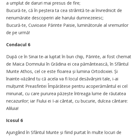
a umplut de daruri mai presus de fire;
Bucură-te, că în peștera ta cea strâmtă te-ai învrednicit de
nenumărate descoperiri ale harului dumnezeiesc;
Bucură-te, Cuvioase Părinte Paisie, luminătorule al vremurilor
de pe urmă!
Condacul 6
După ce în Sinai te-ai luptat în bun chip, Părinte, ai fost chemat
de Maica Domnului în Grădina ei cea pământească, în Sfântul
Munte Athos, cel ce este floarea și lumina Ortodoxiei. Și
înainte-văzând tu că acela va fi locul desăvârșirii tale, i-ai
mulțumit Preasfintei Împărătese pentru acoperământul ei cel
minunat, cu care pururea păzește întreaga lume de răutatea
necazurilor; iar Fiului ei I-ai cântat, cu bucurie, dulcea cântare:
Aliluia!
Icosul 6
Ajungând în Sfântul Munte și fiind purtat în multe locuri de