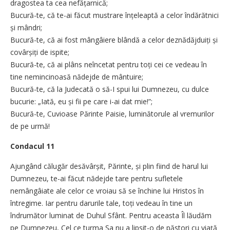
dragostea ta cea nefățarnică;
Bucură-te, că te-ai făcut mustrare înțeleaptă a celor îndărătnici
și mândri;
Bucură-te, că ai fost mângâiere blândă a celor deznădăjduiți și
covârșiți de ispite;
Bucură-te, că ai plâns neîncetat pentru toți cei ce vedeau în
tine nemincinoasă nădejde de mântuire;
Bucură-te, că la Judecată o să-I spui lui Dumnezeu, cu dulce
bucurie: „Iată, eu și fii pe care i-ai dat mie!”;
Bucură-te, Cuvioase Părinte Paisie, luminătorule al vremurilor
de pe urmă!
Condacul 11
Ajungând călugăr desăvârșit, Părinte, și plin fiind de harul lui
Dumnezeu, te-ai făcut nădejde tare pentru sufletele
nemângâiate ale celor ce vroiau să se închine lui Hristos în
întregime. Iar pentru darurile tale, toți vedeau în tine un
îndrumător luminat de Duhul Sfânt. Pentru aceasta Îl lăudăm
pe Dumnezeu, Cel ce turma Sa nu a lipsit-o de păstori cu viață