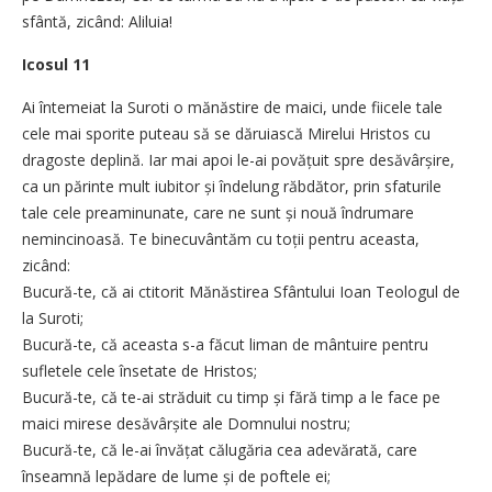
sfântă, zicând: Aliluia!
Icosul 11
Ai întemeiat la Suroti o mănăstire de maici, unde fiicele tale
cele mai sporite puteau să se dăruiască Mirelui Hristos cu
dragoste deplină. Iar mai apoi le-ai povățuit spre desăvârșire,
ca un părinte mult iubitor și îndelung răbdător, prin sfaturile
tale cele preaminunate, care ne sunt și nouă îndrumare
nemincinoasă. Te binecuvântăm cu toții pentru aceasta,
zicând:
Bucură-te, că ai ctitorit Mănăstirea Sfântului Ioan Teologul de
la Suroti;
Bucură-te, că aceasta s-a făcut liman de mântuire pentru
sufletele cele însetate de Hristos;
Bucură-te, că te-ai străduit cu timp și fără timp a le face pe
maici mirese desăvârșite ale Domnului nostru;
Bucură-te, că le-ai învățat călugăria cea adevărată, care
înseamnă lepădare de lume și de poftele ei;