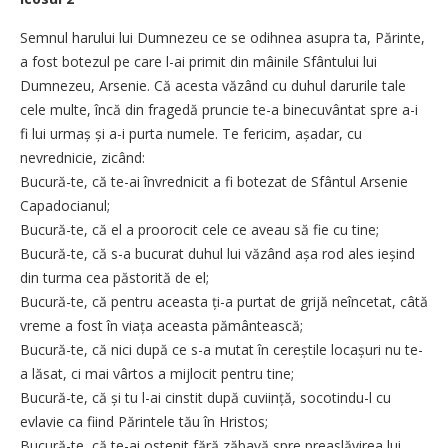
Semnul harului lui Dumnezeu ce se odihnea asupra ta, Părinte,
a fost botezul pe care l-ai primit din mâinile Sfântului lui
Dumnezeu, Arsenie. Că acesta văzând cu duhul darurile tale
cele multe, încă din fragedă pruncie te-a binecuvântat spre a-i
fi lui urmaș și a-i purta numele. Te fericim, așadar, cu
nevrednicie, zicând:
Bucură-te, că te-ai învrednicit a fi botezat de Sfântul Arsenie
Capadocianul;
Bucură-te, că el a proorocit cele ce aveau să fie cu tine;
Bucură-te, că s-a bucurat duhul lui văzând așa rod ales ieșind
din turma cea păstorită de el;
Bucură-te, că pentru aceasta ți-a purtat de grijă neîncetat, câtă
vreme a fost în viața aceasta pământească;
Bucură-te, că nici după ce s-a mutat în cereștile locașuri nu te-
a lăsat, ci mai vârtos a mijlocit pentru tine;
Bucură-te, că și tu l-ai cinstit după cuviință, socotindu-l cu
evlavie ca fiind Părintele tău în Hristos;
Bucură-te, că te-ai ostenit fără zăbavă spre preaslăvirea lui,