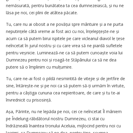
nemăsurată, pentru bunătatea ta cea dumnezeiască, și nu ne
lăsa pe noi, cei plini de atâtea păcate.
Tu, care nu ai obosit a ne povățui spre mântuire și a ne purta
neputințele câtă vreme ai fost aici cu noi, înțelepțește-ne și
acum ca să putem birui ispitele pe care vicleanul diavol le țese
neîncetat în jurul nostru și cu care vrea să ne piardă sufletele
pentru veșnicie. Luminează-ne ca să putem cunoaște voia lui
Dumnezeu pentru noi și roagă-te Stăpânului ca să ne dea
putere să o împlinim cu mulțumire.
Tu, care ne-ai fost o pildă nesmintită de vitejie și de jertfire de
sine, întărește-ne și pe noi ca să putem să-ți urmăm în virtute,
pentru a câștiga cununa cea nepieritoare, de care și tu te-ai
învrednicit cu prisosință.
Așa, Părinte, nu ne lepăda pe noi, cei ce neîncetat Îl mâniem
pe Îndelung-răbdătorul nostru Dumnezeu, ci stai cu
îndrăzneală înaintea tronului Aceluia, mijlocind pentru noi cu
lacrimi, ca Dumnezeu să ne dea, pentru tine, scumpa