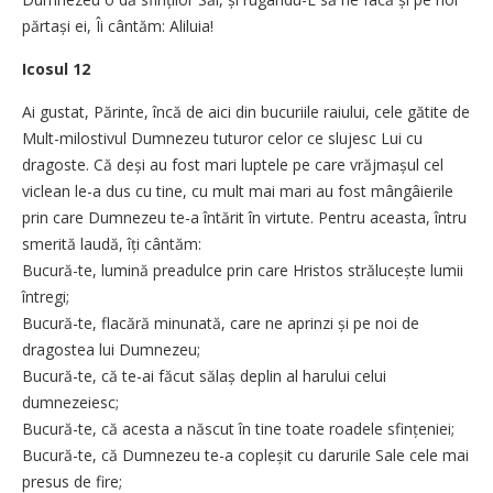
părtași ei, Îi cântăm: Aliluia!
Icosul 12
Ai gustat, Părinte, încă de aici din bucuriile raiului, cele gătite de
Mult-milostivul Dumnezeu tuturor celor ce slujesc Lui cu
dragoste. Că deși au fost mari luptele pe care vrăjmașul cel
viclean le-a dus cu tine, cu mult mai mari au fost mângâierile
prin care Dumnezeu te-a întărit în virtute. Pentru aceasta, întru
smerită laudă, îți cântăm:
Bucură-te, lumină preadulce prin care Hristos strălucește lumii
întregi;
Bucură-te, flacără minunată, care ne aprinzi și pe noi de
dragostea lui Dumnezeu;
Bucură-te, că te-ai făcut sălaș deplin al harului celui
dumnezeiesc;
Bucură-te, că acesta a născut în tine toate roadele sfințeniei;
Bucură-te, că Dumnezeu te-a copleșit cu darurile Sale cele mai
presus de fire;