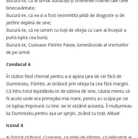
Bucură-te, că ai urmat bunătății și smereniei mamei tale celei
binecuvântate;
Bucură-te, că ea ți-a fost nesmintită pildă de dragoste și de
jertfire deplină de sine;
Bucură-te, că ne uimim cu toții de vitejia cu care ai început a
purta lupta cea bună;
Bucură-te, Cuvioase Părinte Paisie, luminătorule al vremurilor
de pe urmă!
Condacul 4
În război fiind chemat pentru a-ți apăra țara de cei fără de
Dumnezeu, Părinte, ai strălucit prin vitejia ta cea fără margini.
Că întru totul lepădându-te de iubirea de sine, căutai mereu să
fii acolo unde era primejdia mai mare, pentru a-i scăpa pe cei
ce luptau împreună cu tine. Iar ei văzând aceasta, Îi mulțumeau
lui Dumnezeu pentru așa un sprijin, zicând cu toții: Aliluia!
Icosul 4
Ai folosit războiul, Cuvioase, ca prilej de sfințire, că neîncetat ai