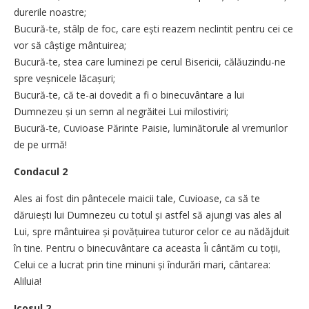
durerile noastre;
Bucură-te, stâlp de foc, care ești reazem neclintit pentru cei ce
vor să câștige mântuirea;
Bucură-te, stea care luminezi pe cerul Bisericii, călăuzindu-ne
spre veșnicele lăcașuri;
Bucură-te, că te-ai dovedit a fi o binecuvântare a lui
Dumnezeu și un semn al negrăitei Lui milostiviri;
Bucură-te, Cuvioase Părinte Paisie, luminătorule al vremurilor
de pe urmă!
Condacul 2
Ales ai fost din pântecele maicii tale, Cuvioase, ca să te
dăruiești lui Dumnezeu cu totul și astfel să ajungi vas ales al
Lui, spre mântuirea și povățuirea tuturor celor ce au nădăjduit
în tine. Pentru o binecuvântare ca aceasta Îi cântăm cu toții,
Celui ce a lucrat prin tine minuni și îndurări mari, cântarea:
Aliluia!
Icosul 2