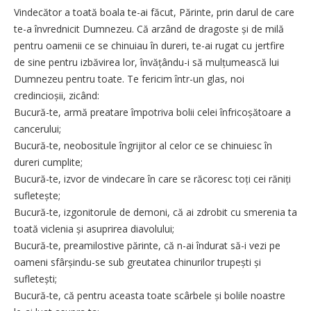
Vindecător a toată boala te-ai făcut, Părinte, prin darul de care
te-a învrednicit Dumnezeu. Că arzând de dragoste și de milă
pentru oamenii ce se chinuiau în dureri, te-ai rugat cu jertfire
de sine pentru izbăvirea lor, învățându-i să mulțumească lui
Dumnezeu pentru toate. Te fericim într-un glas, noi
credincioșii, zicând:
Bucură-te, armă preatare împotriva bolii celei înfricoșătoare a
cancerului;
Bucură-te, neobositule îngrijitor al celor ce se chinuiesc în
dureri cumplite;
Bucură-te, izvor de vindecare în care se răcoresc toți cei răniți
sufletește;
Bucură-te, izgonitorule de demoni, că ai zdrobit cu smerenia ta
toată viclenia și asuprirea diavolului;
Bucură-te, preamilostive părinte, că n-ai îndurat să-i vezi pe
oameni sfârșindu-se sub greutatea chinurilor trupești și
sufletești;
Bucură-te, că pentru aceasta toate scârbele și bolile noastre