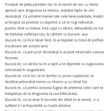
Povățuit de pilda părinților tăi, te-ai nevoit de mic cu râvnă
aprinsă spre dragostea lui Hristos, arătând fapte de om
desăvârșit. Că urmând mamei tale celei binecuvântate, îndată
ai început să postești cu asprime și să te rogi neîncetat,
pustnic fiind cu trăirea, însă copil cu vârsta. Minunându-ne noi
de bărbăția sufletului tău, îți cântăm cu bucurie, așa:
Bucură-te, că încă tânăr fiind, te-ai lepădat cu totul de poftele
trecătoare ale acestei lumi;
Bucură-te, că prin post desăvârșit ți-ai păzit nestricată cununa
fecioriei;
Bucură-te, că vârsta nu te-a oprit a te deprinde cu rugăciunea
neîncetată în singurătate;
Bucură-te, că în loc să te desfeți cu jocuri copilărești, te
desfătai petrecând mereu cu Hristos și cu sfinții Săi;
Bucură-te, că pentru aceasta fugeai de prietenia celor care te
îndepărtau de la dragostea ta cea înflăcărată;
Bucură-te, că nu doar în lucrurile din afară te-ai nevoit, ci și
sufletul ți l-ai împodobit cu toată virtutea;