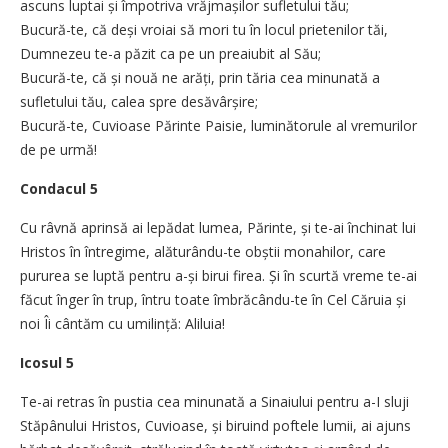
ascuns luptai și împotriva vrăjmașilor sufletului tău;
Bucură-te, că deși vroiai să mori tu în locul prietenilor tăi,
Dumnezeu te-a păzit ca pe un preaiubit al Său;
Bucură-te, că și nouă ne arăți, prin tăria cea minunată a
sufletului tău, calea spre desăvârșire;
Bucură-te, Cuvioase Părinte Paisie, luminătorule al vremurilor
de pe urmă!
Condacul 5
Cu râvnă aprinsă ai lepădat lumea, Părinte, și te-ai închinat lui
Hristos în întregime, alăturându-te obștii monahilor, care
pururea se luptă pentru a-și birui firea. Și în scurtă vreme te-ai
făcut înger în trup, întru toate îmbrăcându-te în Cel Căruia și
noi Îi cântăm cu umilință: Aliluia!
Icosul 5
Te-ai retras în pustia cea minunată a Sinaiului pentru a-I sluji
Stăpânului Hristos, Cuvioase, și biruind poftele lumii, ai ajuns