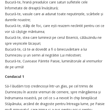
Bucură-te, hrană preadulce care saturi sufletele cele
înfometate de dreaptă învățătură;
Bucură-te, vasule care ai adunat toate neputințele, scârbele și
durerile noastre;
Bucură-te, stâlp de foc, care ești reazem neclintit pentru cei ce
vor să câștige mântuirea;
Bucură-te, stea care luminezi pe cerul Bisericii, călăuzindu-ne
spre veșnicele lăcașuri;
Bucură-te, că te-ai dovedit a fi o binecuvântare a lui
Dumnezeu și un semn al negrăitei Lui milostiviri;
Bucură-te, Cuvioase Părinte Paisie, luminătorule al vremurilor
de pe urmă!
Condacul 1
Să-l lăudăm toți credincioșii într-un glas, pe cel trimis de
Dumnezeu în aceste vremuri de cernere, spre mângâierea și
îndrumarea noastră, pe cel ce s-a nevoit în chip bineplăcut
Stăpânului, arzând de dragoste pentru întreaga lume, pe Paisie
mult minunatul, care inima și-a pus pentru noi și pentru