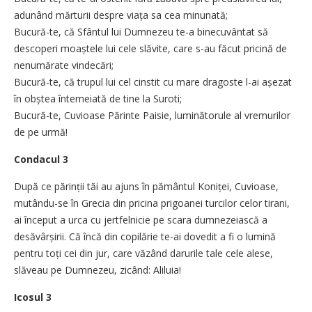
adunând mărturii despre viața sa cea minunată;
Bucură-te, că Sfântul lui Dumnezeu te-a binecuvântat să
descoperi moaștele lui cele slăvite, care s-au făcut pricină de
nenumărate vindecări;
Bucură-te, că trupul lui cel cinstit cu mare dragoste l-ai așezat
în obștea întemeiată de tine la Suroti;
Bucură-te, Cuvioase Părinte Paisie, luminătorule al vremurilor
de pe urmă!
Condacul 3
După ce părinții tăi au ajuns în pământul Koniței, Cuvioase,
mutându-se în Grecia din pricina prigoanei turcilor celor tirani,
ai început a urca cu jertfelnicie pe scara dumnezeiască a
desăvârșirii. Că încă din copilărie te-ai dovedit a fi o lumină
pentru toți cei din jur, care văzând darurile tale cele alese,
slăveau pe Dumnezeu, zicând: Aliluia!
Icosul 3