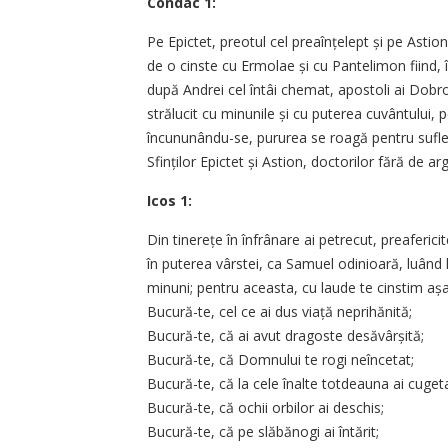
Condac 1:
Pe Epictet, preotul cel preaînțelept și pe Astion
de o cinste cu Ermolae și cu Pantelimon fiind, î
după Andrei cel întâi chemat, apostoli ai Dobr
strălucit cu minunile și cu puterea cuvântului, p
încununându-se, pururea se roagă pentru suflete
Sfinților Epictet și Astion, doctorilor fără de arg
Icos 1:
Din tinerețe în înfrânare ai petrecut, preafericit
în puterea vârstei, ca Samuel odinioară, luând 
minuni; pentru aceasta, cu laude te cinstim așa
Bucură-te, cel ce ai dus viață neprihănită;
Bucură-te, că ai avut dragoste desăvârșită;
Bucură-te, că Domnului te rogi neîncetat;
Bucură-te, că la cele înalte totdeauna ai cugeta
Bucură-te, că ochii orbilor ai deschis;
Bucură-te, că pe slăbănogi ai întărit;