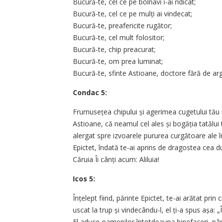
Bucură-te, cel ce pe bolnavi i-ai ridicat;
Bucură-te, cel ce pe mulți ai vindecat;
Bucură-te, preafericite rugător;
Bucură-te, cel mult folositor;
Bucură-te, chip preacurat;
Bucură-te, om prea luminat;
Bucură-te, sfinte Astioane, doctore fără de argi
Condac 5:
Frumusețea chipului și agerimea cugetului tău nu
Astioane, că neamul cel ales și bogăția tatălui
alergat spre izvoarele pururea curgătoare ale în
Epictet, îndată te-ai aprins de dragostea cea d
Căruia Îi cânți acum: Aliluia!
Icos 5:
Înțelept fiind, părinte Epictet, te-ai arătat prin
uscat la trup și vindecându-l, el ți-a spus așa: 
El aduce oamenilor întotdeauna binefaceri, pân