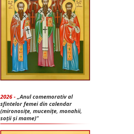
2026 -
„Anul comemorativ al
sfintelor femei din calendar
(mironosițe, mu­cenițe, monahii,
soții și mame)”