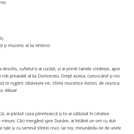
noi;
i;
i și mucenic al lui Hristos!
 deschis, sufletul ți-ai curățit, și ai primit tainele credinței, apoi
fi rob preaiubit al lui Dumnezeu. Drept aceea, cunoscând și noi
ință te rugăm: Izbăvește-ne, Sfinte mucenice Astion, de veșnica
 Aliluia!
ă, ai părăsit casa părintească și te-ai sălășluit în cetatea
e minuni. Căci mergând spre Dunăre, ai întâlnit un om cu duh
le tale și cu semnul sfintei cruci. Iar noi, minunându-ne de unele