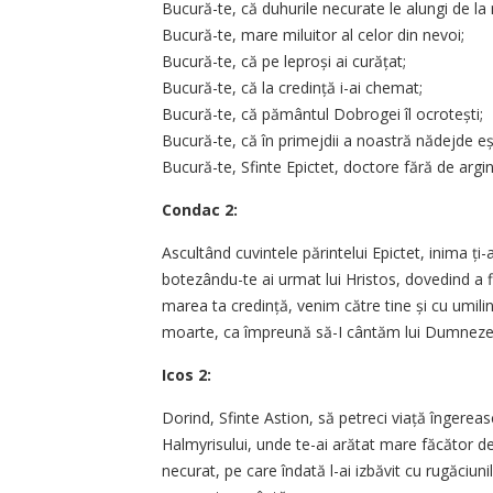
Bucură-te, că duhurile necurate le alungi de la 
Bucură-te, mare miluitor al celor din nevoi;
Bucură-te, că pe leproși ai curățat;
Bucură-te, că la credință i-ai chemat;
Bucură-te, că pământul Dobrogei îl ocrotești;
Bucură-te, că în primejdii a noastră nădejde eșt
Bucură-te, Sfinte Epictet, doctore fără de arginț
Condac 2:
Ascultând cuvintele părintelui Epictet, inima ți-ai
botezându-te ai urmat lui Hristos, dovedind a 
marea ta credință, venim către tine și cu umil
moarte, ca împreună să-I cântăm lui Dumnezeu:
Icos 2:
Dorind, Sfinte Astion, să petreci viață îngereasc
Halmyrisului, unde te-ai arătat mare făcător d
necurat, pe care îndată l-ai izbăvit cu rugăciuni