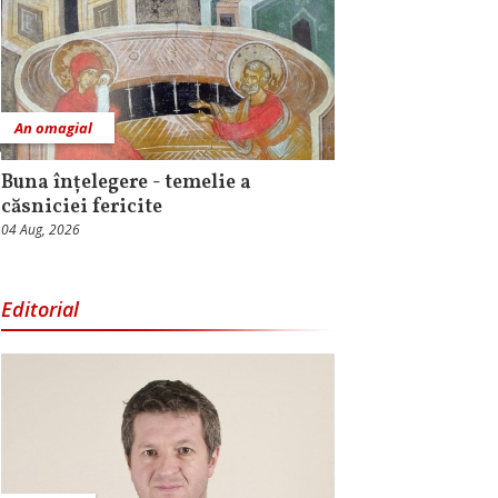
An omagial
Buna înțelegere - temelie a
căsniciei fericite
04 Aug, 2026
Editorial