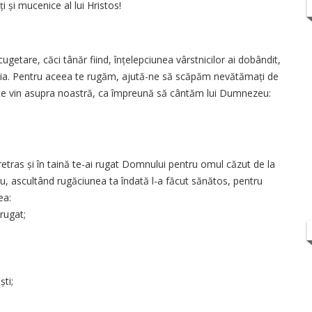
i și mucenice al lui Hristos!
cugetare, căci tânăr fiind, înțelepciunea vârstnicilor ai dobândit,
esteia. Pentru aceea te rugăm, ajută-ne să scăpăm nevătămați de
r ce vin asupra noastră, ca împreună să cântăm lui Dumnezeu:
retras și în taină te-ai rugat Domnului pentru omul căzut de la
, ascultând rugăciunea ta îndată l-a făcut sănătos, pentru
ea:
rugat;
ști;