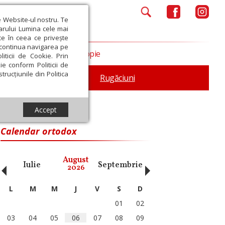
e Website-ul nostru. Te
iarului Lumina cele mai
ce în ceea ce privește
a continua navigarea pe
Opinii
Filantropie
iticii de Cookie. Prin
ie conform Politicii de
trucțiunile din Politica
iturgica
Patristica
Rugăciuni
Accept
Calendar ortodox
‹
›
August
Iulie
Septembrie
Octombrie
Noiembri
2026
L
M
M
J
V
S
D
01
02
03
04
05
06
07
08
09