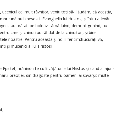
, ucenicul cel mult râvnitor, veniți toți să-i lăudăm, că aceștia,
mpreună au binevestit Evanghelia lui Hristos, și întru adevăr,
ogei s-au arătat: pe bolnavi tămăduind, demonii gonind, au
entru care și chinuri au răbdat de la chinuitori, și bine
le noastre. Pentru aceasta și noi îi fericim:Bucurați-vă,
inți și mucenici ai lui Hristos!
e Epictet, hrănindu-te cu învățăturile lui Hristos și când ai ajuns
harul preoției, din dragoste pentru oameni ai săvârșit multe
:
t;