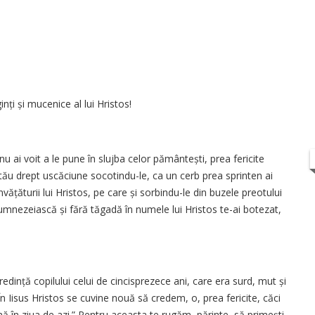
nți și mucenice al lui Hristos!
 ai voit a le pune în slujba celor pământești, prea fericite
 tău drept uscăciune socotindu-le, ca un cerb prea sprinten ai
vățăturii lui Hristos, pe care și sorbindu-le din buzele preotului
umnezeiască și fără tăgadă în numele lui Hristos te-ai botezat,
 credință copilului celui de cincisprezece ani, care era surd, mut și
„În Iisus Hristos se cuvine nouă să credem, o, prea fericite, căci
ă în ziua de azi.” Pentru aceasta te rugăm, părinte, să primești