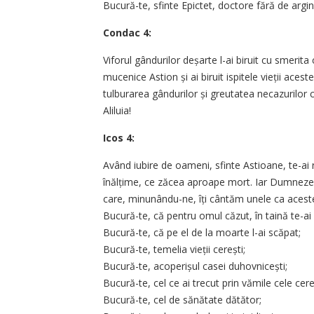
Bucură-te, sfinte Epictet, doctore fără de arginț
Condac 4:
Viforul gândurilor deșarte l-ai biruit cu smerita 
mucenice Astion și ai biruit ispitele vieții ac
tulburarea gândurilor și greutatea necazurilo
Aliluia!
Icos 4:
Având iubire de oameni, sfinte Astioane, te-ai 
înălțime, ce zăcea aproape mort. Iar Dumnezeu
care, minunându-ne, îți cântăm unele ca acest
Bucură-te, că pentru omul căzut, în taină te-ai 
Bucură-te, că pe el de la moarte l-ai scăpat;
Bucură-te, temelia vieții cerești;
Bucură-te, acoperișul casei duhovnicești;
Bucură-te, cel ce ai trecut prin vămile cele cere
Bucură-te, cel de sănătate dătător;