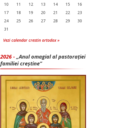
10
11
12
13
14
15
16
17
18
19
20
21
22
23
24
25
26
27
28
29
30
31
Vezi calendar crestin ortodox »
2026 -
„Anul omagial al pastorației
familiei creștine”