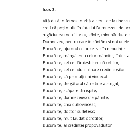
Icos 3:
Altă dată, o femeie oarbă a cerut de la tine vind
cred că poți multe în fața lui Dumnezeu; de ace
rugăciunea mea.” Iar tu, sfinte, minunându-te de
Dumnezeu, pentru care îți cântăm și noi unele
Bucură-te, ajutorul celor ce zac în neputințe;
Bucură-te, mângâierea celor mâhniți și întristaț
Bucură-te, cel ce dăruiești lumină orbilor;
Bucură-te, cel ce aduci alinare credincioșilor;
Bucură-te, că pe mulți i-ai vindecat;
Bucură-te, dregătorul către tine a strigat;
Bucură-te, scăpare din ispite;
Bucură-te, dumnezeiescule părinte;
Bucură-te, chip duhovnicesc;
Bucură-te, doctor sufletesc;
Bucură-te, mult lăudat ocrotitor;
Bucură-te, al credinței propovăduitor;