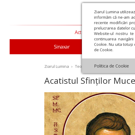
Ziarul Lumina utilizea
informăm că ne-am actu
recente modificări pr
prelucrarea datelor cu
Actualitate religioasă
T
Website-ul nostru te 
continuarea navigării 
Cookie. Nu uita totuși 
Sinaxar
Apostolul zilei
Evang
de Cookie.
Politica de Cookie
Ziarul Lumina
›
Teologie și spiritualitate
›
Rugăc
Acatistul Sfinților Mucen
st
Septembrie
Octombrie
Noiembrie
Decembrie
Ianuar