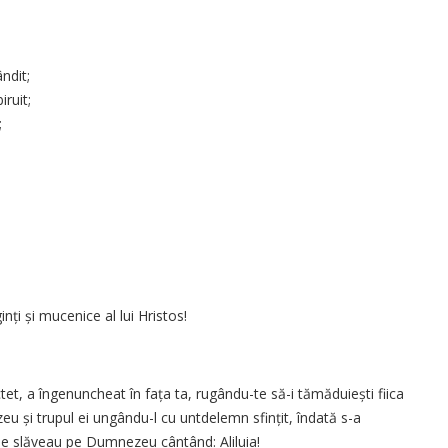
ndit;
iruit;
;
nți și mucenice al lui Hristos!
tet, a îngenuncheat în fața ta, rugându-te să-i tămăduiești fiica
zeu și trupul ei ungându-l cu untdelemn sfințit, îndată s-a
ine slăveau pe Dumnezeu cântând: Aliluia!