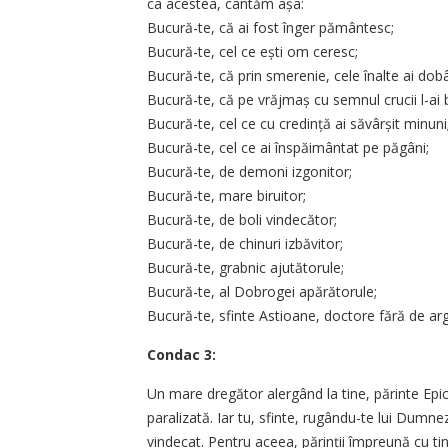
ca acestea, cântăm așa:
Bucură-te, că ai fost înger pământesc;
Bucură-te, cel ce ești om ceresc;
Bucură-te, că prin smerenie, cele înalte ai dobâ
Bucură-te, că pe vrăjmaș cu semnul crucii l-ai b
Bucură-te, cel ce cu credință ai săvârșit minuni
Bucură-te, cel ce ai înspăimântat pe păgâni;
Bucură-te, de demoni izgonitor;
Bucură-te, mare biruitor;
Bucură-te, de boli vindecător;
Bucură-te, de chinuri izbăvitor;
Bucură-te, grabnic ajutătorule;
Bucură-te, al Dobrogei apărătorule;
Bucură-te, sfinte Astioane, doctore fără de argi
Condac 3:
Un mare dregător alergând la tine, părinte Epic
paralizată. Iar tu, sfinte, rugându-te lui Dumne
vindecat. Pentru aceea, părinții împreună cu t