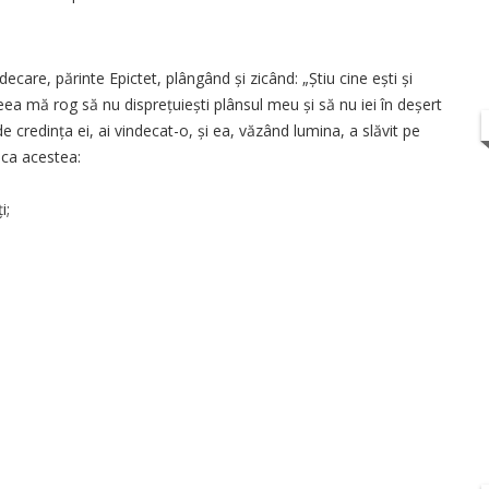
ecare, părinte Epictet, plângând și zicând: „Știu cine ești și
ea mă rog să nu disprețuiești plânsul meu și să nu iei în deșert
 credința ei, ai vindecat-o, și ea, văzând lumina, a slăvit pe
 ca acestea:
i;