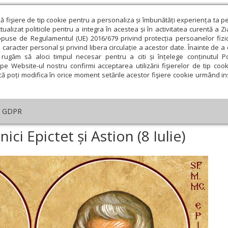
ză fişiere de tip cookie pentru a personaliza și îmbunătăți experiența ta p
alizat politicile pentru a integra în acestea și în activitatea curentă a Z
opuse de Regulamentul (UE) 2016/679 privind protecția persoanelor fizi
 caracter personal și privind libera circulație a acestor date. Înainte de 
eologie și spiritualitate
Educaţie și Cultură
Societate
rugăm să aloci timpul necesar pentru a citi și înțelege conținutul Pol
pe Website-ul nostru confirmi acceptarea utilizării fişierelor de tip cook
că poți modifica în orice moment setările acestor fişiere cookie urmând ins
helia zilei
Evanghelia de Duminică
Theologica
L
GDPR
iuni
›
Acatistul Sfinților Mucenici Epictet și Astion (8 Iulie)
ici Epictet și Astion (8 Iulie)
ie
Februarie
Martie
Aprilie
Mai
Iunie