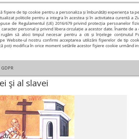
ză fişiere de tip cookie pentru a personaliza și îmbunătăți experiența ta p
alizat politicile pentru a integra în acestea și în activitatea curentă a Z
opuse de Regulamentul (UE) 2016/679 privind protecția persoanelor fizi
 caracter personal și privind libera circulație a acestor date. Înainte de 
eologie și spiritualitate
Educaţie și Cultură
Societate
rugăm să aloci timpul necesar pentru a citi și înțelege conținutul Pol
pe Website-ul nostru confirmi acceptarea utilizării fişierelor de tip cook
că poți modifica în orice moment setările acestor fişiere cookie urmând ins
helia zilei
Evanghelia de Duminică
Theologica
L
GDPR
ogica
›
Crucea, semn al biruinţei şi al slavei
 şi al slavei
ie
Februarie
Martie
Aprilie
Mai
Iunie