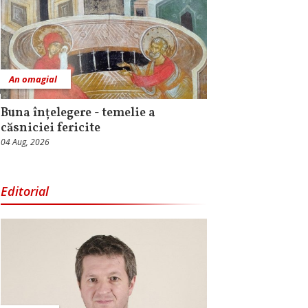
An omagial
Buna înțelegere - temelie a
căsniciei fericite
04 Aug, 2026
Editorial