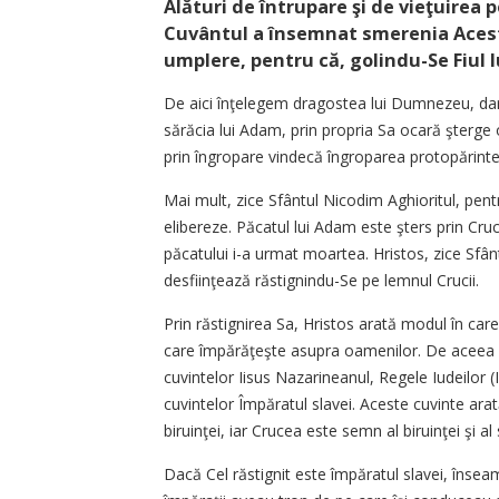
Alături de întrupare şi de vieţuirea
Cuvântul a însemnat smerenia Acestui
umplere, pentru că, golindu-Se Fiul
De aici înţelegem dragostea lui Dumnezeu, dar
sărăcia lui Adam, prin propria Sa ocară şterg
prin îngropare vindecă îngroparea protopărintel
Mai mult, zice Sfântul Nicodim Aghioritul, pen
elibereze. Păcatul lui Adam este şters prin Cruc
păcatului i-a urmat moartea. Hristos, zice Sfân
desfiinţează răstignindu-Se pe lemnul Crucii.
Prin răstignirea Sa, Hristos arată modul în car
care împărăţeşte asupra oamenilor. De aceea agh
cuvintelor Iisus Nazarineanul, Regele Iudeilor 
cuvintelor Împăratul slavei. Aceste cuvinte arat
biruinţei, iar Crucea este semn al biruinţei şi al 
Dacă Cel răstignit este împăratul slavei, însea