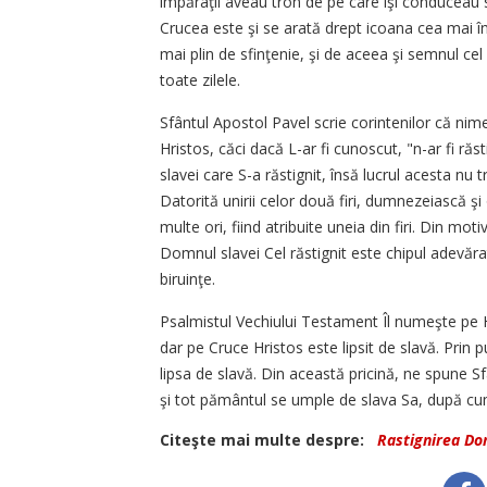
împăraţii aveau tron de pe care îşi conduceau s
Crucea este şi se arată drept icoana cea mai îna
mai plin de sfinţenie, şi de aceea şi semnul cel
toate zilele.
Sfântul Apostol Pavel scrie corintenilor că nim
Hristos, căci dacă L-ar fi cunoscut, "n-ar fi ră
slavei care S-a răstignit, însă lucrul acesta n
Datorită unirii celor două firi, dumnezeiască şi
multe ori, fiind atribuite uneia din firi. Din mo
Domnul slavei Cel răstignit este chipul adevăra
biruinţe.
Psalmistul Vechiului Testament Îl numeşte pe Hri
dar pe Cruce Hristos este lipsit de slavă. Prin 
lipsa de slavă. Din această pricină, ne spune S
şi tot pământul se umple de slava Sa, după cum
Citeşte mai multe despre:
Rastignirea Do