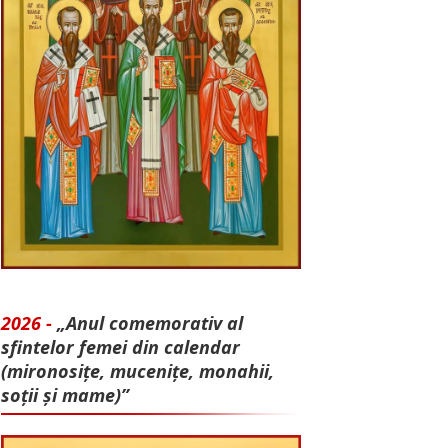
2026 -
„Anul comemorativ al
sfintelor femei din calendar
(mironosițe, mu­cenițe, monahii,
soții și mame)”