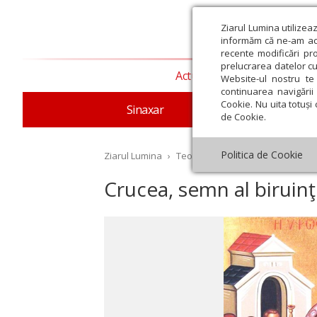
Ziarul Lumina utilizea
informăm că ne-am actu
recente modificări pr
prelucrarea datelor cu
Actualitate religioasă
T
Website-ul nostru te 
continuarea navigării 
Cookie. Nu uita totuși 
Sinaxar
Apostolul zilei
Evang
de Cookie.
Politica de Cookie
Ziarul Lumina
›
Teologie și spiritualitate
›
Theol
Crucea, semn al biruinţei
st
Septembrie
Octombrie
Noiembrie
Decembrie
Ianuar