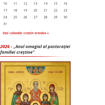
10
11
12
13
14
15
16
17
18
19
20
21
22
23
24
25
26
27
28
29
30
31
Vezi calendar crestin ortodox »
2026 -
„Anul omagial al pastorației
familiei creștine”