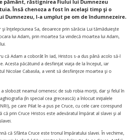
 pe pământ, răstignirea Fiului lui Dumnezeu
a. Însă chenoza a fost în acelaşi timp şi o
 lui Dumnezeu, l-a umplut pe om de îndumnezeire.
 şi înţelepciunea Sa, deoarece prin sărăcia Lui tămăduieşte
e ocara lui Adam, prin moartea Sa vindecă moartea lui Adam,
ui.
tru că Adam a coborât în Iad, Hristos s-a dus până acolo să-l
e. Acesta păcătuind a desfiinţat viaţa de la început, iar
tul Nicolae Cabasila, a venit să desfiinţeze moartea şi o
e a slobozit neamul omenesc de sub robia morţii, dar şi felul în
iografia (în special cea grecească) a înlocuit iniţialele
(INRI), pe care Pilat le-a pus pe Cruce, cu cele care corespund
ă că prin Cruce Hristos este adevăratul împărat al slavei şi al
slavei.
mnă că Sfânta Cruce este tronul împăratului slavei. În vechime,