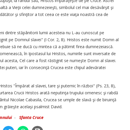
upuşii; la rândul Său, Hristos împărăţeşte de pe Cruce. Astfel
ltă a Vieţii celei dumnezeieşti, simbolul cel mai desăvârşit şi
 dătător şi sfinţitor a tot ceea ce este viaţa noastră cea de
eni dintre stăpânitorii lumii acesteia nu L-au cunoscut pe
stignit pe Domnul slavei" (I Cor. 2, 8). Hristos este numit Domn al
u trebuie să ne ducă cu mintea că a pătimit firea dumnezeiască.
 omenească, în Ipostasul lui Hristos, numirile sunt inversate de
tivul acesta, Cel care a fost răstignit se numeşte Domn al slavei.
tei puteri, iar în consecinţă Crucea este chipul adevăratei
stos "Împărat al slavei, tare şi puternic în război" (Ps. 23, 8),
purtarea Crucii Hristos arată neputinţa trupului omenesc şi rabdă
fântul Nicolae Cabasila, Crucea se umple de slavă şi de biruinţă
 grăieşte acelaşi psalmist David.
mnului
-
Sfanta Cruce