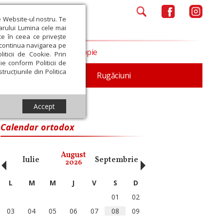
e Website-ul nostru. Te
iarului Lumina cele mai
ce în ceea ce privește
a continua navigarea pe
Opinii
Filantropie
iticii de Cookie. Prin
ie conform Politicii de
trucțiunile din Politica
iturgica
Patristica
Rugăciuni
Accept
Calendar ortodox
‹
›
August
Iulie
Septembrie
Octombrie
Noiembri
2026
L
M
M
J
V
S
D
01
02
03
04
05
06
07
08
09