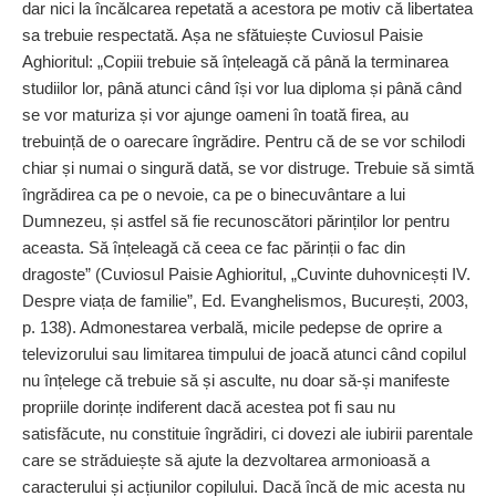
dar nici la încălcarea repetată a acestora pe motiv că libertatea
sa trebuie respectată. Așa ne sfătuiește Cuviosul Paisie
Aghioritul: „Copiii trebuie să înțeleagă că până la terminarea
studiilor lor, până atunci când își vor lua diploma și până când
se vor maturiza și vor ajunge oameni în toată firea, au
trebuință de o oarecare îngrădire. Pentru că de se vor schilodi
chiar și numai o singură dată, se vor distruge. Trebuie să simtă
îngrădirea ca pe o nevoie, ca pe o binecuvântare a lui
Dumnezeu, și astfel să fie recunoscători părinților lor pentru
aceasta. Să înțeleagă că ceea ce fac părinții o fac din
dragoste” (Cuviosul Paisie Aghioritul, „Cuvinte duhovnicești IV.
Despre viața de familie”, Ed. Evanghelismos, București, 2003,
p. 138). Admonestarea verbală, micile pedepse de oprire a
televizorului sau limitarea timpului de joacă atunci când copilul
nu înțelege că trebuie să și asculte, nu doar să-și manifeste
propriile dorințe indiferent dacă acestea pot fi sau nu
satisfăcute, nu constituie îngrădiri, ci dovezi ale iubirii parentale
care se străduiește să ajute la dezvoltarea armonioasă a
caracterului și acțiunilor copilului. Dacă încă de mic acesta nu