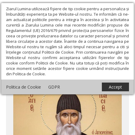
Ziarul Lumina utilizează fişiere de tip cookie pentru a personaliza și
îmbunătăți experiența ta pe Website-ul nostru. Te informăm că ne-
am actualizat politicile pentru a integra în acestea și în activitatea
curentă a Ziarului Lumina cele mai recente modificări propuse de
Regulamentul (UE) 2016/679 privind protecția persoanelor fizice în
ceea ce privește prelucrarea datelor cu caracter personal și privind
libera circulație a acestor date. Înainte de a continua navigarea pe
Website-ul nostru te rugăm să aloci timpul necesar pentru a citi și
Ziarul Lumina
›
Actualitate religioasă
›
An omagial
›
Au nevoie
înțelege conținutul Politicii de Cookie. Prin continuarea navigării pe
copiii de reguli?
Website-ul nostru confirmi acceptarea utilizării fişierelor de tip
cookie conform Politicii de Cookie. Nu uita totuși că poți modifica în
Au nevoie copiii de reguli?
orice moment setările acestor fişiere cookie urmând instrucțiunile
din Politica de Cookie.
Politica de Cookie
GDPR
Accept