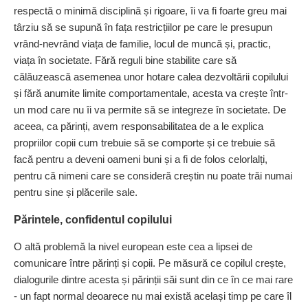
respectă o minimă disciplină și rigoare, îi va fi foarte greu mai
târziu să se supună în fața restricțiilor pe care le presupun
vrând-nevrând viața de familie, locul de muncă și, practic,
viața în societate. Fără reguli bine stabilite care să
călăuzească asemenea unor hotare calea dezvoltării copilului
și fără anumite limite comportamentale, acesta va crește într-
un mod care nu îi va permite să se integreze în societate. De
aceea, ca părinți, avem responsabilitatea de a le explica
propriilor copii cum trebuie să se comporte și ce trebuie să
facă pentru a deveni oameni buni și a fi de folos celor­lalți,
pentru că nimeni care se consideră creștin nu poate trăi numai
pentru sine și plăcerile sale.
Părintele, confidentul copilului
O altă problemă la nivel european este cea a lipsei de
comunicare între părinți și copii. Pe măsură ce copilul crește,
dialogurile dintre acesta și părinții săi sunt din ce în ce mai rare
- un fapt normal deoarece nu mai există același timp pe care îl