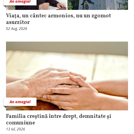
An omagial
Viaţa, un cântec armonios, nu un zgomot
asurzitor
02 Aug, 2026
An omagial
Familia creștină între drept, demnitate și
comuniune
13 Iul, 2026