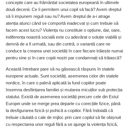
concepte care au frământat societatea europeană în ultimele
două decenii. Ce îi permitem unui copil să facă? Avem dreptul
să îi impunem reguli sau nu? Avem dreptul de a-i atrage
atenția atunci când se comportă inadecvat și cum trebuie să
facem acest lucru? Violența nu constituie o opțiune, dar, oare,
indiferența noastră socială este cu adevărat o soluție viabilă și
demnă de a fi urmată, sau din contră, o variantă care ne
conduce la crearea unei societăți în care fiecare trăiește numai
pentru sine și în care copiii noștri par condamnați să trăiască?
Această întrebare pare să nu găsească răspuns în statele
europene actuale. Sunt societăți, asemenea celor din statele
nordice, în care o palmă aplicată la fund copiilor poate
însemna desființarea familiei și mutarea micuților sub protecția
statului. Există de asemenea societăți precum cele din Estul
Europei unde se merge prea departe cu corecțiile fizice, până
la desfigurarea fizică și psihică a copiilor. Fără îndoială că
trebuie căutată o cale de mijloc prin care copilul să fie obișnuit
cu respectarea unor reguli fără a se ajunge la violența fizică,