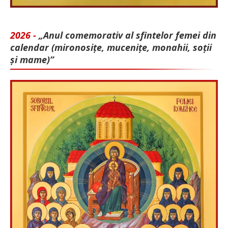
2026 -
„Anul comemorativ al sfintelor femei din
calendar (mironosițe, mu­cenițe, monahii, soții
și mame)”