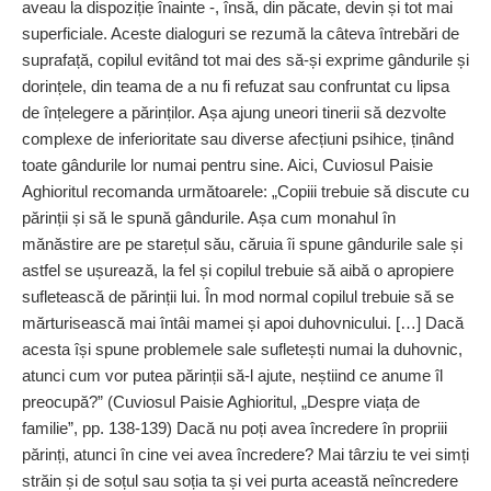
aveau la dispoziție înainte -, însă, din păcate, devin și tot mai
superficiale. Aceste dialoguri se rezumă la câteva întrebări de
suprafață, copilul evitând tot mai des să-și exprime gândurile și
dorințele, din teama de a nu fi refuzat sau confruntat cu lipsa
de înțelegere a părinților. Așa ajung uneori tinerii să dezvolte
complexe de inferioritate sau diverse afec­țiuni psihice, ținând
toate gândurile lor numai pentru sine. Aici, Cuviosul Paisie
Aghioritul recomanda următoarele: „Copiii trebuie să discute cu
părinții și să le spună gândurile. Așa cum monahul în
mănăstire are pe starețul său, căruia îi spune gândurile sale și
astfel se ușurează, la fel și copilul trebuie să aibă o apropiere
sufletească de părinții lui. În mod normal copilul trebuie să se
mărturisească mai întâi mamei și apoi duhovnicului. […] Dacă
acesta își spune problemele sale sufletești numai la duhovnic,
atunci cum vor putea părinții să-l ajute, neștiind ce anume îl
preocupă?” (Cuviosul Paisie Aghioritul, „Despre viața de
familie”, pp. 138-139) Dacă nu poți avea încredere în propriii
părinți, atunci în cine vei avea încredere? Mai târziu te vei simți
străin și de soțul sau soția ta și vei purta această neîncredere