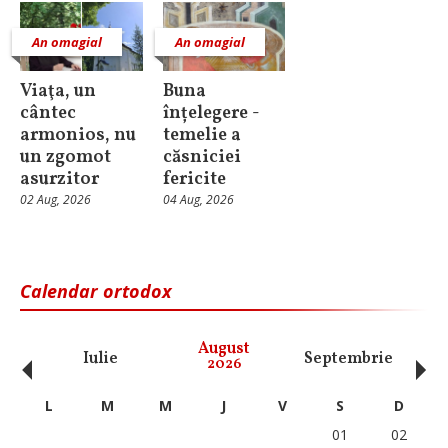
An omagial
An omagial
Viaţa, un
Buna
cântec
înțelegere -
armonios, nu
temelie a
un zgomot
căsniciei
asurzitor
fericite
02 Aug, 2026
04 Aug, 2026
Calendar ortodox
‹
›
August
Iulie
Septembrie
O
2026
L
M
M
J
V
S
D
01
02