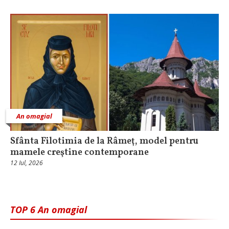
An omagial
Sfânta Filotimia de la Râmeţ, model pentru
mamele creştine contemporane
12 Iul, 2026
TOP 6 An omagial