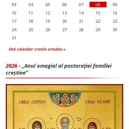
03
04
05
06
07
08
09
10
11
12
13
14
15
16
17
18
19
20
21
22
23
24
25
26
27
28
29
30
31
Vezi calendar crestin ortodox »
2026 -
„Anul omagial al pastorației familiei
creștine”