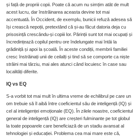
și față de propriii copii. Poate că acum nu simțim atât de mult
acest lucru, dar înstrăinarea aceasta devine tot mai
accentuată. În Occident, de exemplu, bunicii refuză adesea să
își crească nepoții, pretextând că și-au făcut datoria deja cu
prisosință crescându-și copiii lor. Părinții sunt tot mai ocupați și
încredințează copilul pentru ore îndelungate mai întâi la
grădiniță și apoi la școală. În aceste condiții, membrii familiei
cresc înstrăinați unii de ceilalți și tind să se comporte ca niște
străini mai târziu, mai ales atunci când locuiesc în case sau
localități diferite.
IQ vs EQ
S-a vorbit tot mai mult în ultima vreme de echilibrul pe care un
om trebuie să îl aibă între coeficientul său de inteligență (IQ) și
cel al inteligenței emoționale (EQ). În zilele noastre, coeficientul
general de inteligență (IQ) are creșteri fulminante pe tot globul
la toate popoarele care beneficiază de un stadiu avansat al
tehnologiei și educației. Problema cea mai mare este că,