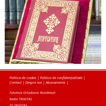
Politica de cookie
|
Politica de confidențialitate
|
Contact
|
Despre noi
|
Abonamente
|
Fototeca Ortodoxiei Românești
Radio TRINITAS
TV TRINITAS