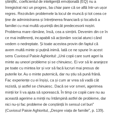
științific, coeficientul de inteligență emoțională (EQ) nu a
înregistrat nici un progres, ba chiar pare că se află într-un ușor
regres. Rezolvăm problemele la locul de muncă și tot ceea ce
ține de administrarea și întreținerea financiară și locativă a
familiei cu mai multă ușurință decât predecesorii noștri.
Problema mare rămâne, însă, cea a simțirii. Devenim din ce în
ce mai indiferenți, incapabili să acționăm social atunci când
vedem o nedreptate. Și toate acestea provin din faptul că
avem multă minte și puțină inimă. Iată ce ne spune în acest
sens Cuviosul Paisie Aghioritul: „Unii copii care sunt ageri la
minte au uneori probleme și se chinuiesc. Ei vor să le aranjeze
pe toate cu mintea lor și vor să facă lucruri mai presus de
puterile lor. Au o minte puternică, dar nu știu să pună frână.
Fac experiențe cu ei înșiși, ca și cum ar vrea să vadă cât
rezistă, și astfel se chinuiesc. Dacă se vor smeri, agerimea
minții lor îi va ajuta să sporească. În timp ce copiii care nu au
această agerime a minții nu întâmpină astfel de probleme, dar
nici nu-și fac probleme de conștiință în sensul cel bun”
(Cuviosul Paisie Aghioritul, „Despre viața de familie”, p. 139).