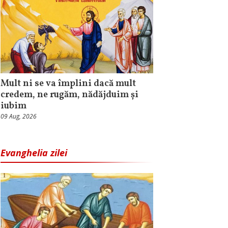
Mult ni se va împlini dacă mult
credem, ne rugăm, nădăjduim și
iubim
09 Aug, 2026
Evanghelia zilei