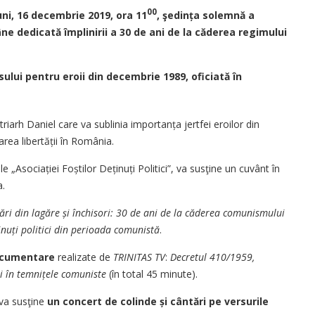
00
uni, 16 decembrie 2019, ora 11
, şedin
ț
a solemnă a
ne dedicată împlinirii a 30 de ani de la căderea regimului
ului pentru eroii din decembrie 1989, oficiată în
iarh Daniel care va sublinia importanța jertfei eroilor din
rea libertății în România.
„Asociației Foștilor Deținuți Politici”, va susţine un cuvânt în
.
ă
ri din lag
ă
re
ș
i
î
nchisori: 30 de ani de la căderea comunismului
inu
ț
i politici din perioada comunistă
.
documentare
realizate de
TRINITAS TV
:
Decretul 410/1959,
i în temni
ț
ele comuniste
(în total 45 minute).
 va susţine
un concert de colinde
ș
i c
â
nt
ă
ri pe versurile