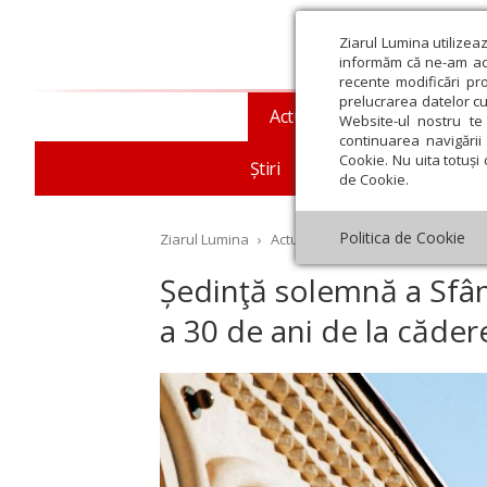
Ziarul Lumina utilizea
informăm că ne-am actu
recente modificări pr
prelucrarea datelor cu
Actualitate religioasă
T
Website-ul nostru te 
continuarea navigării 
Cookie. Nu uita totuși 
Știri
Mesaje și cuvântări
de Cookie.
Politica de Cookie
Ziarul Lumina
›
Actualitate religioasă
›
Comunic
Ședinţă solemnă a Sfânt
a 30 de ani de la căde
st
Septembrie
Octombrie
Noiembrie
Decembrie
Ianuar