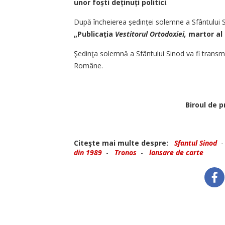
unor fo
ș
ti de
ț
inu
ț
i politici
.
După încheierea ședinței solemne a Sfântului 
„Publica
ț
ia
Vestitorul Ortodoxiei,
martor al 
Şedinţa solemnă a Sfântului Sinod va fi transm
Române.
Biroul de p
Citeşte mai multe despre:
Sfantul Sinod
din 1989
-
Tronos
-
lansare de carte