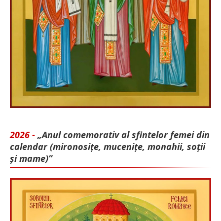
2026 -
„Anul comemorativ al sfintelor femei din
calendar (mironosițe, mu­cenițe, monahii, soții
și mame)”