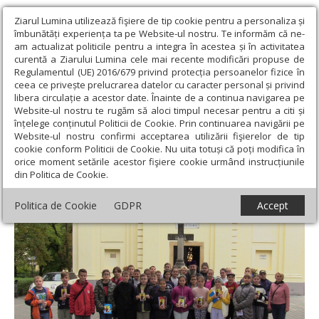
Ziarul Lumina utilizează fişiere de tip cookie pentru a personaliza și
îmbunătăți experiența ta pe Website-ul nostru. Te informăm că ne-
am actualizat politicile pentru a integra în acestea și în activitatea
curentă a Ziarului Lumina cele mai recente modificări propuse de
Regulamentul (UE) 2016/679 privind protecția persoanelor fizice în
ceea ce privește prelucrarea datelor cu caracter personal și privind
libera circulație a acestor date. Înainte de a continua navigarea pe
Website-ul nostru te rugăm să aloci timpul necesar pentru a citi și
Ziarul Lumina
›
Actualitate religioasă
›
Diaspora
›
Elevi în vizită
înțelege conținutul Politicii de Cookie. Prin continuarea navigării pe
la instituții românești din Giula, Ungaria
Website-ul nostru confirmi acceptarea utilizării fişierelor de tip
cookie conform Politicii de Cookie. Nu uita totuși că poți modifica în
Elevi în vizită la instituții românești din
orice moment setările acestor fişiere cookie urmând instrucțiunile
din Politica de Cookie.
Giula, Ungaria
Politica de Cookie
GDPR
Accept