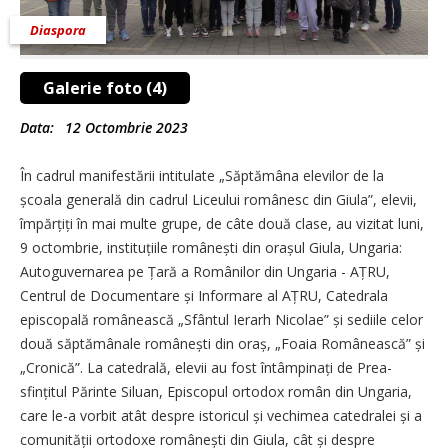
Diaspora
Galerie foto (4)
Data:
12 Octombrie 2023
În cadrul manifestării intitulate „Săptămâna elevilor de la
școala generală din cadrul Liceului românesc din Giula”, elevii,
îm­părțiți în mai multe grupe, de câte două clase, au vizitat luni,
9 octombrie, instituțiile româ­nești din orașul Giula, Ungaria:
Autoguvernarea pe Țară a Românilor din Ungaria - AȚRU,
Centrul de Documentare și Informare al AȚRU, Catedrala
episcopală românească „Sfântul Ierarh Nicolae” și sediile celor
două săptămânale românești din oraș, „Foaia Românească” și
„Cronică”. La catedrală, elevii au fost întâmpinați de Prea­
sfințitul Părinte Siluan, Episcopul ortodox român din Ungaria,
care le-a vorbit atât despre istoricul și vechimea catedralei și a
comu­nității ortodoxe românești din Giula, cât și despre