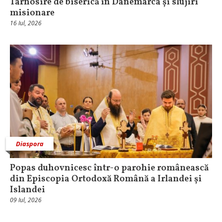
Târnosire de biserică în Danemarca și slujiri
misionare
16 Iul, 2026
Diaspora
Popas duhovnicesc într-o parohie românească
din Episcopia Ortodoxă Română a Irlandei și
Islandei
09 Iul, 2026