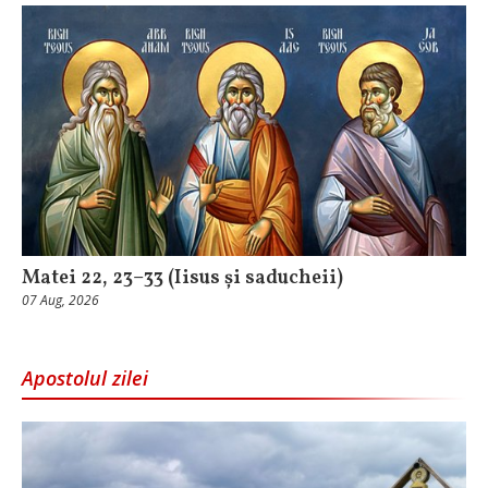
Matei 22, 23–33 (Iisus și saducheii)
07 Aug, 2026
Apostolul zilei