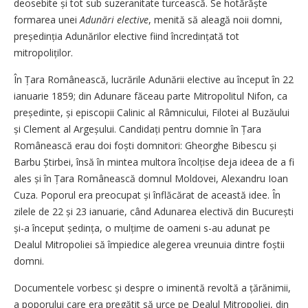
deosebite și tot sub suzeranitate turcească. Se hotărăște
formarea unei
Adunări elective
, menită să aleagă noii domni,
președinția Adunărilor elective fiind încredințată tot
mitropoliților.
În Țara Românească, lucrările Adunării elective au început în 22
ianuarie 1859; din Adunare făceau parte Mitropolitul Nifon, ca
preșe­dinte, și episcopii Calinic al Râmnicului, Filotei al Buzăului
și Clement al Argeșului. Candidați pentru domnie în Țara
Românească erau doi foști domnitori: Gheorghe Bibescu și
Barbu Știrbei, însă în mintea multora încolțise deja ideea de a fi
ales și în Țara Românească domnul Moldovei, Alexandru Ioan
Cuza. Poporul era preocupat și înflăcărat de această idee. În
zilele de 22 și 23 ianuarie, când Adunarea electivă din Bucu­rești
și-a început ședința, o mulțime de oameni s-au adunat pe
Dealul Mitropoliei să împiedice alegerea vreunuia dintre foștii
domni.
Documentele vorbesc și despre o iminentă revoltă a țărănimii,
a poporului care era pregătit să urce pe Dealul Mitropoliei, din