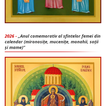
2026 -
„Anul comemorativ al sfintelor femei din
calendar (mironosițe, mu­cenițe, monahii, soții
și mame)”