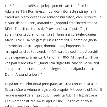
La 8 februarie 1859, cu prilejul primirii care i se face în
Adunarea Țării Românești, noul domnitor este întâmpinat în
Catedrala Mitropolitană de Mitropolitul Nifon, care ros­tește un
cuvânt de bun-venit, arătând că „poporul este încredințat că
Măria Ta ești cel trimis de Pro­vi­dență ca să pui sfârșit
suferințelor și durerilor lui; (...) să-l luminezi cu înțelepciunea
Măriei Tale și să pre­gătești un viitor fericit și demn de gloria
strămoșilor noștri”. Apoi, domnul Cuza, împreună cu
mitropolitul și cu tot clerul, intră în sala de ședințe a Adunării,
unde depune jurământul. Ulterior, în 1860, Mitropolitul Nifon
va tipări o broșură cu „Rânduiala rugăciunii care se va săvârși
în toți anii la 24 ianuarie, ziua alegerii Prea Înălțatului nostru
Domn Alexandru Ioan I”.
După unirea celor două principate, acestea continuă să aibă
fiecare câte o Adunare legislativă proprie; Mitropolitului Nifon îi
revine meritul de a fi propus, în ședința Adunării legislative a
Țării Româ­nești, din 14-15 aprilie 1861, unirea celor două
Adunări legislative într-una singură.