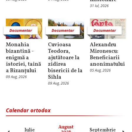
31 Iul, 2026
Documentar
Documentar
Documentar
Monahia
Cuvioasa
Alexandru
bizantină -
Teodora,
Mironescu:
enigmă a
ajutătoare la
Beneficiarii
istoriei, taină
zidirea
anonimatului
a Bizanțului
bisericii de la
05 Aug, 2026
Sihla
09 Aug, 2026
09 Aug, 2026
Calendar ortodox
August
Iulie
Septembrie
O
2026