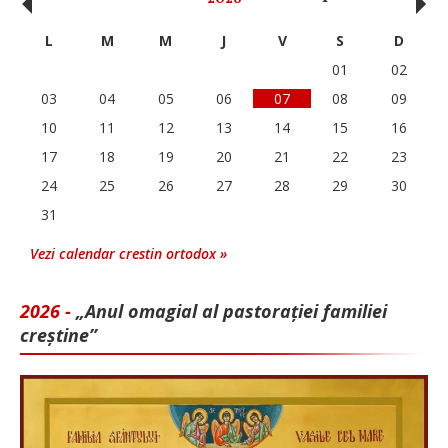
‹
›
L
M
M
J
V
S
D
01
02
03
04
05
06
07
08
09
10
11
12
13
14
15
16
17
18
19
20
21
22
23
24
25
26
27
28
29
30
31
Vezi calendar crestin ortodox »
2026 -
„Anul omagial al pastorației familiei
creștine”