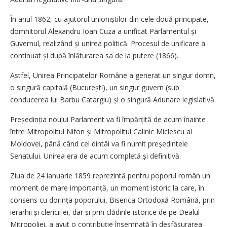
În anul 1862, cu ajutorul unioniș­tilor din cele două principate,
domnitorul Alexandru Ioan Cuza a unificat Parlamentul și
Guvernul, realizând și unirea politică. Procesul de unificare a
continuat și după înlăturarea sa de la putere (1866).
Astfel, Unirea Principatelor Române a generat un singur domn,
o singură capitală (București), un singur guvern (sub
conducerea lui Barbu Catargiu) și o singură Adunare legislativă.
Președinția noului Parlament va fi împărțită de acum înainte
între Mitropolitul Nifon și Mitropolitul Calinic Miclescu al
Moldovei, până când cel dintâi va fi numit preșe­dintele
Senatului. Unirea era de acum completă și definitivă.
Ziua de 24 ianuarie 1859 reprezintă pentru poporul român un
moment de mare importanță, un moment istoric la care, în
consens cu dorința poporului, Biserica Ortodoxă Română, prin
ierarhii și clericii ei, dar și prin clădirile istorice de pe Dealul
Mitropoliei, a avut o contri­buție însemnată în desfășurarea