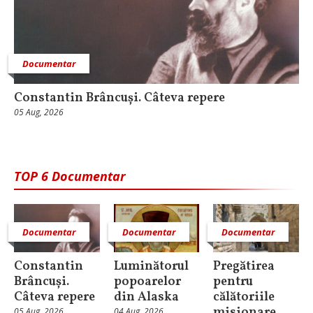
Documentar
Constantin Brâncuși. Câteva repere
05 Aug, 2026
TOP 6 Documentar
Documentar
Documentar
Documentar
Constantin
Luminătorul
Pregătirea
Brâncuși.
popoarelor
pentru
Câteva repere
din Alaska
călătoriile
misionare
05 Aug, 2026
04 Aug, 2026