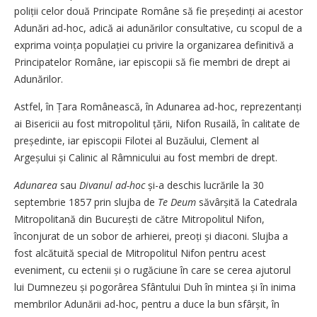
poliții celor două Principate Române să fie președinți ai acestor
Adunări ad-hoc, adică ai adunărilor consultative, cu scopul de a
exprima voința populației cu privire la organizarea definitivă a
Principatelor Române, iar episcopii să fie membri de drept ai
Adunărilor.
Astfel, în Țara Românească, în Adunarea ad-hoc, reprezentanți
ai Bisericii au fost mitropolitul țării, Nifon Rusailă, în calitate de
preșe­dinte, iar episcopii Filotei al Buzăului, Clement al
Argeșului și Calinic al Râmnicului au fost membri de drept.
Adunarea
sau
Divanul
ad-hoc
și-a deschis lucrările la 30
septembrie 1857 prin slujba de
Te Deum
săvâr­șită la Catedrala
Mitropolitană din București de către Mitropolitul Nifon,
înconjurat de un sobor de arhi­e­rei, preoți și diaconi. Slujba a
fost alcătuită special de Mitropolitul Nifon pentru acest
eveniment, cu ectenii și o rugăciune în care se cerea ajutorul
lui Dumnezeu și pogorârea Sfântului Duh în mintea și în inima
membrilor Adunării ad-hoc, pentru a duce la bun sfârșit, în