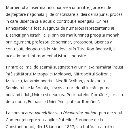
Momentul a însemnat încununarea unui întreg proces de
deșteptare națională și de cristalizare a ideii de națiune, proces
în care Biserica și-a adus o contribuție esențială. Unirea
Principatelor a fost susținută de numeroși reprezentanți ai
Bisericii; prin ierarhii ei și prin cei mai luminați preoți și monahi,
prin egumeni, profesori de seminar, protopopi, Biserica a
contribuit, deopotrivă în Moldova și în Țara Românească, la
acest important moment al istoriei noastre.
Printre cei mai de seamă susțină­tori ai Unirii s-a numărat însuși
întâistătătorul Mitropoliei Moldovei, Mitropolitul Sofronie
Miclescu, iar arhimandritul Neofit Scriban, profesor la
Seminarul de la Socola, a scris atunci două lucrări, prima
purtând titlul „Unirea și neunirea Principatelor Române”, iar cea
de-a doua „Foloasele Unirii Principatelor Române”.
La convocarea
Adunărilor
sau
Divanurilor ad-hoc
, prin decretul
Con­ferinței reprezentanților Puterilor Europene de la
Constantinopol, din 13 ianuarie 1857, s-a hotărât ca mitro­