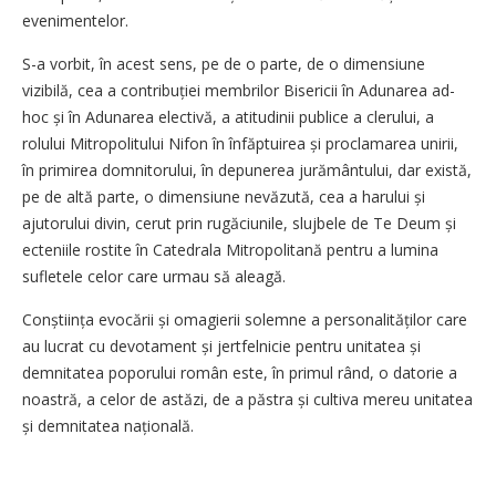
evenimentelor.
S-a vorbit, în acest sens, pe de o parte, de o dimensiune
vizibilă, cea a contribuției membrilor Bisericii în Adunarea ad-
hoc și în Adunarea electivă, a atitudinii publice a clerului, a
rolului Mitropolitului Nifon în înfăptuirea și proclamarea unirii,
în primirea domnitorului, în depunerea jurământului, dar există,
pe de altă parte, o dimensiune nevăzută, cea a harului și
ajutorului divin, cerut prin rugăciunile, slujbele de Te Deum și
ecteniile rostite în Catedrala Mitropolitană pentru a lumina
sufletele celor care urmau să aleagă.
Conștiința evocării și omagierii solemne a personalităților care
au lucrat cu devotament și jertfelnicie pentru unitatea și
demnitatea poporului român este, în primul rând, o datorie a
noastră, a celor de astăzi, de a păstra și cultiva me­reu unitatea
și demnitatea națională.