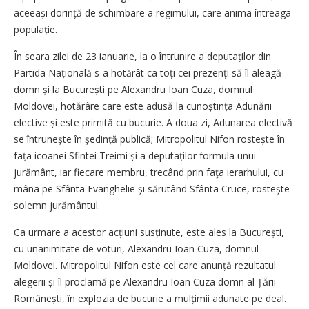
aceeași do­rință de schimbare a regimului, care anima întreaga
populație.
În seara zilei de 23 ianuarie, la o întrunire a deputaților din
Partida Națională s-a hotărât ca toți cei prezenți să îl aleagă
domn și la București pe Alexandru Ioan Cuza, domnul
Moldovei, hotărâre care este adusă la cunoștința Adunării
elective și este primită cu bucurie. A doua zi, Adunarea electivă
se întru­nește în ședință publică; Mitropolitul Nifon rostește în
fața icoanei Sfintei Treimi și a deputaților formula unui
jurământ, iar fiecare membru, trecând prin faţa ierarhului, cu
mâna pe Sfânta Evanghelie și sărutând Sfânta Cruce, rostește
solemn jurământul.
Ca urmare a acestor acțiuni sus­ți­nute, este ales la București,
cu unanimitate de voturi, Alexandru Ioan Cuza, domnul
Moldovei. Mitropolitul Nifon este cel care anunță rezultatul
alegerii și îl proclamă pe Alexandru Ioan Cuza domn al Țării
Românești, în explozia de bucurie a mulțimii adunate pe deal.