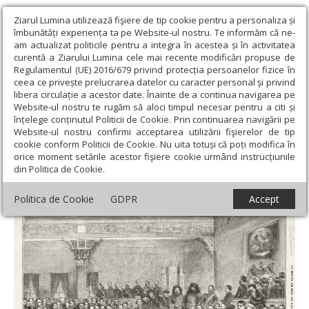
Ziarul Lumina utilizează fişiere de tip cookie pentru a personaliza și
îmbunătăți experiența ta pe Website-ul nostru. Te informăm că ne-
am actualizat politicile pentru a integra în acestea și în activitatea
curentă a Ziarului Lumina cele mai recente modificări propuse de
Regulamentul (UE) 2016/679 privind protecția persoanelor fizice în
ceea ce privește prelucrarea datelor cu caracter personal și privind
libera circulație a acestor date. Înainte de a continua navigarea pe
Website-ul nostru te rugăm să aloci timpul necesar pentru a citi și
Ziarul Lumina
›
Actualitate religioasă
›
Documentar
›
Istoria și
înțelege conținutul Politicii de Cookie. Prin continuarea navigării pe
oamenii Unirii de la 1859
Website-ul nostru confirmi acceptarea utilizării fişierelor de tip
cookie conform Politicii de Cookie. Nu uita totuși că poți modifica în
Istoria și oamenii Unirii de la 1859
orice moment setările acestor fişiere cookie urmând instrucțiunile
din Politica de Cookie.
Politica de Cookie
GDPR
Accept