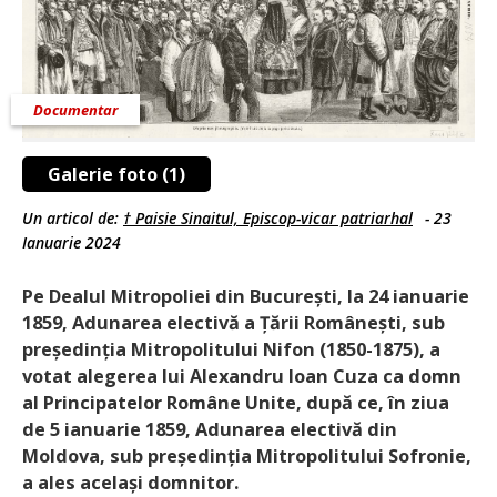
Documentar
Galerie foto (1)
Un articol de:
† Paisie Sinaitul, Episcop-vicar patriarhal
-
23
Ianuarie 2024
Pe Dealul Mitropoliei din Bucu­rești, la 24 ianuarie
1859, Adunarea electivă a Țării Românești, sub
președinția Mitropolitului Nifon (1850-1875), a
votat alegerea lui Alexandru Ioan Cuza ca domn
al Principatelor Române Unite, după ce, în ziua
de 5 ianuarie 1859, Adunarea electivă din
Moldova, sub președinția Mitropolitului Sofronie,
a ales același domnitor.