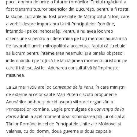
pace, dorința de unire a tuturor românilor. Textul rugăciunii a
fost transmis tuturor bisericilor din București, pentru a fi rostit
la slujbe. Lucrările au fost prezidate de Mitropolitul Nifon, care
a vorbit despre importanța Unirii Principatelor Române,
întărindu-i pe cei nehotărâți. Pentru a nu avea loc vreo
disensiune și pentru a-i determina pe toți membrii adunării să
fie favorabili unirii, mitropolitul a accentuat faptul că „trebuie
să lucrăm pentru întemeierea neamului și a binelui obștesc”,
îndemnându-i pe toți să fie la înălțimea momentului istoric pe
care îl trăiesc. Astfel, Adunarea consultativă își împlinește
misiunea.
La 28 mai 1858 are loc
Convenția de la Paris
, în care miniștrii
de externe ai celor șapte Mari Puteri discută propunerile
Adunărilor ad-hoc și decid asupra viitoarei organizări a
Principatelor Române. Legile promulgate de
Convenția de la
Paris
admit la acel moment doar schimbarea titlului oficial al
Țărilor Române în cel de Principatele Unite ale Moldovei și
Valahiei, cu doi domni, două guverne și două capitale