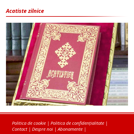
Acatiste zilnice
Politica de cookie
|
Politica de confidențialitate
|
Contact
|
Despre noi
|
Abonamente
|