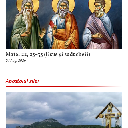
Matei 22, 23–33 (Iisus și saducheii)
07 Aug, 2026
Apostolul zilei