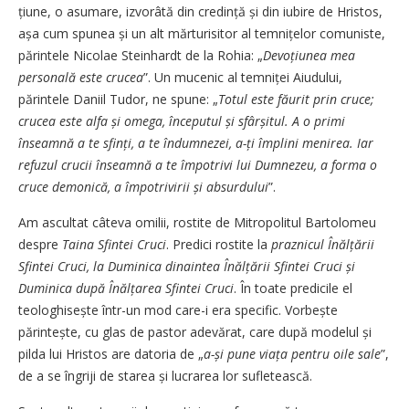
țiune, o asumare, izvorâtă din credință și din iubire de Hristos,
așa cum spunea și un alt mărturisitor al temnițelor comuniste,
părintele Nicolae Steinhardt de la Rohia: „
Devoțiunea mea
personală este crucea
”. Un mucenic al temniței Aiudului,
părintele Daniil Tudor, ne spune: „
Totul este făurit prin cruce;
crucea este alfa și omega, începutul și sfârșitul. A o primi
înseamnă a te sfinți, a te îndumnezei, a-ți împlini menirea. Iar
refuzul crucii înseamnă a te împotrivi lui Dumnezeu, a forma o
cruce demonică, a împotrivirii și absurdului
”.
Am ascultat câteva omilii, rostite de Mitropolitul Bartolomeu
despre
Taina Sfintei Cruci
. Predici rostite la
praznicul Înălțării
Sfintei Cruci, la Duminica dinaintea Înălțării Sfintei Cruci și
Duminica după Înălțarea Sfintei Cruci
. În toate predicile el
teolo­ghisește într-un mod care-i era specific. Vorbește
părintește, cu glas de pastor adevărat, care după modelul și
pilda lui Hristos are datoria de „
a-și pune viața pentru oile sale
”,
de a se îngriji de starea și lucrarea lor sufletească.