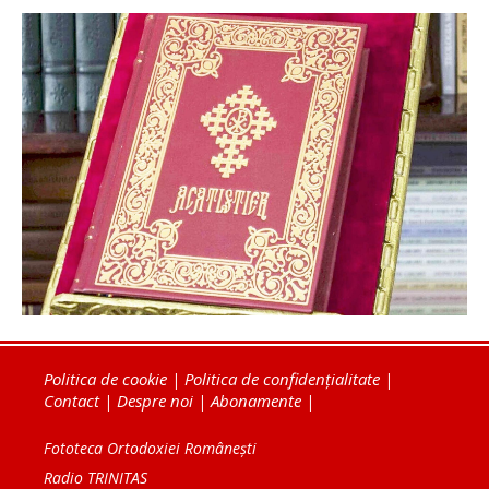
Politica de cookie
|
Politica de confidențialitate
|
Contact
|
Despre noi
|
Abonamente
|
Fototeca Ortodoxiei Românești
Radio TRINITAS