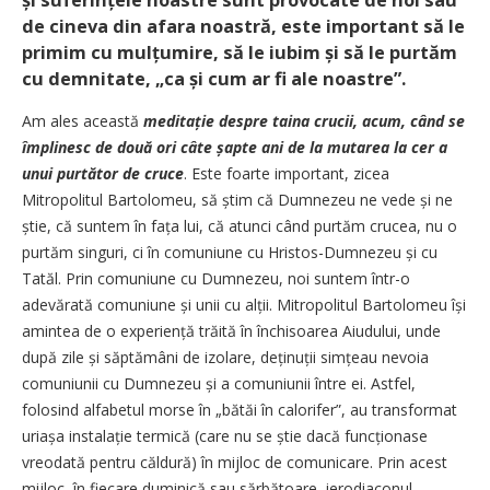
de cineva din afara noastră, este important să le
primim cu mulțumire, să le iubim și să le purtăm
cu demnitate, „ca și cum ar fi ale noastre”.
Am ales această
me­ditație despre taina crucii, acum, când se
împlinesc de două ori câte șapte ani de la mutarea la cer a
unui purtător de cruce
. Este foarte important, zicea
Mitropolitul Bartolomeu, să știm că Dumnezeu ne vede și ne
știe, că suntem în fața lui, că atunci când purtăm crucea, nu o
purtăm singuri, ci în comuniune cu Hristos-Dumnezeu și cu
Tatăl. Prin comuniune cu Dumnezeu, noi suntem într-o
adevărată comuniune și unii cu alții. Mitropolitul Bartolomeu își
amintea de o experiență trăită în închisoarea Aiudului, unde
după zile și săptămâni de izolare, deținuții simțeau nevoia
comuniunii cu Dumnezeu și a comuniunii între ei. Astfel,
folosind alfabetul morse în „bătăi în calorifer”, au transformat
uriașa instalație termică (care nu se știe dacă funcționase
vreodată pentru căldură) în mijloc de comunicare. Prin acest
mijloc, în fiecare duminică sau sărbătoare, ierodiaconul