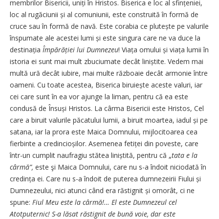
membrilor Bisericii, uniți în Hristos. Biserica e loc al sfințeniei,
loc al rugăciunii și al comuniunii, este construită în formă de
cruce sau în formă de navă. Este corabia ce plutește pe valurile
înspumate ale acestei lumi și este singura care ne va duce la
destinația
Împărăției lui Dumnezeu
! Viața omului și viața lumii în
istoria ei sunt mai mult zbuciumate decât liniștite. Vedem mai
multă ură decât iubire, mai multe războaie decât armonie între
oameni. Cu toate acestea, Biserica biruiește aceste valuri, iar
cei care sunt în ea vor ajunge la liman, pentru că ea este
condusă de Însuși Hristos. La cârma Bisericii este Hristos, Cel
care a biruit valurile păcatului lumii, a biruit moartea, iadul și pe
satana, iar la prora este Maica Domnului, mijlocitoarea cea
fierbinte a credincioșilor. Asemenea fetiței din poveste, care
într-un cumplit naufragiu stătea liniștită, pentru că „
tata e la
cârmă”,
este şi Maica Domnului, care nu s-a îndoit niciodată în
credința ei. Care nu s-a îndoit de puterea dumnezeirii Fiului și
Dumnezeului, nici atunci când era răstignit și omorât, ci ne
spune:
Fiul Meu este la cârmă!… El este Dumnezeul cel
Atotputernic! S-a lăsat răstignit de bună voie, dar este