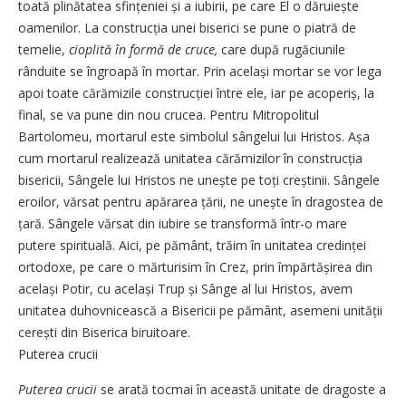
toată plinătatea sfin­țe­niei și a iubirii, pe care El o dă­ruiește
oamenilor. La construc­ția unei biserici se pune o piatră de
temelie,
cioplită în formă de cruce,
care după rugăciunile
rânduite se îngroapă în mortar. Prin același mortar se vor lega
apoi toate cărămizile construcției între ele, iar pe acoperiș, la
final, se va pune din nou crucea. Pentru Mitropolitul
Bartolomeu, mortarul este simbolul sângelui lui Hristos. Așa
cum mortarul realizează unitatea cărămizilor în construcția
bisericii, Sângele lui Hristos ne unește pe toți creștinii. Sângele
eroilor, vărsat pentru apărarea țării, ne unește în dragostea de
țară. Sângele vărsat din iubire se transformă într-o mare
putere spirituală. Aici, pe pământ, trăim în unitatea credinței
ortodoxe, pe care o mărturisim în Crez, prin împărtășirea din
același Potir, cu același Trup și Sânge al lui Hristos, avem
unitatea duhovnicească a Bisericii pe pământ, asemeni unității
cerești din Biserica biruitoare.
Puterea crucii
Puterea crucii
se arată tocmai în această unitate de dragoste a