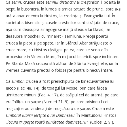
Ca
semn
, crucea este
semnul distinctiv
al creștinilor. Îl poartă la
piept, la butonieră, în lumea islamică tatuați de prunci, spre a-și
arăta apartenența la Hristos, la credința și Evanghelia Lui. În
societate, bisericile și casele creștinilor sunt străjuite de cruce,
așa cum deasupra sinagogii se înalță steaua lui David, iar
deasupra moscheii cu minaret - semiluna. Preoții poartă
crucea la piept și pe spate, iar în Sfântul Altar străjuiește o
cruce mare, cu Hristos răstignit pe ea, care se scoate în
procesiune în Vinerea Mare, în mijlocul bisericii, spre închinare.
Pe Sfânta Masă crucea stă alături de Sfânta Evanghelie, iar la
vremea cuvenită preotul o folosește pentru binecuvântare.
Ca
simbol
, crucea a fost preînchipuită de binecuvântarea lui
Iacob (Fac. 48, 14), de toiagul lui Moise, prin care făcea
uimitoare minuni (Fac. 4, 17), de stâlpul cel de aramă, pe care
era înălțat un șarpe (Numeri 21, 9), pe care privindu-l cei
mușcați erau vin­decați de mușcătura de șarpe. Crucea este
simbolul iubirii jertfite a lui Dumnezeu
. În Mântuitorul Hristos
„
locuia trupește toată plinătatea dumnezeirii”
(Colos. 2, 9 ),