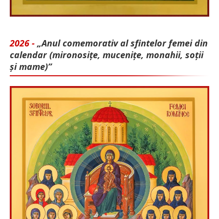
2026 -
„Anul comemorativ al sfintelor femei din
calendar (mironosițe, mu­cenițe, monahii, soții
și mame)”