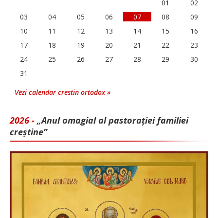
01
02
03
04
05
06
07
08
09
10
11
12
13
14
15
16
17
18
19
20
21
22
23
24
25
26
27
28
29
30
31
Vezi calendar crestin ortodox »
2026 -
„Anul omagial al pastorației familiei
creștine”