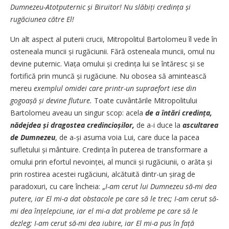
Dumnezeu-Atotputernic și Biruitor! Nu slăbiți credința și
rugăciunea către El!
Un alt aspect al puterii crucii, Mitropolitul Bartolomeu îl vede în
osteneala muncii și rugăciunii. Fără osteneala muncii, omul nu
devine puternic. Viața omului și credința lui se întăresc și se
fortifică prin muncă și rugăciune. Nu obosea să amintească
mereu
exemplul omidei care printr-un supraefort
iese din
gogoașă și devine fluture.
Toate cuvântările Mitropolitului
Bartolomeu aveau un singur scop: acela
de a întări credința,
nădejdea și dragostea credincioșilor,
de a-i duce la
ascultarea
de
Dumnezeu
, de a-și asuma voia Lui, care duce la pacea
sufletului și mântuire. Credința în puterea de transformare a
omului prin efortul nevoinței, al muncii și rugăciunii, o arăta și
prin rostirea acestei rugăciuni, alcătuită dintr-un șirag de
paradoxuri, cu care încheia: „
I-am cerut lui Dumnezeu să-mi dea
putere, iar El mi-a dat obstacole pe care să le trec; I-am cerut să-
mi dea înțelepciune, iar el mi-a dat probleme pe care să le
dezleg; I-am cerut să-mi dea iubire, iar El mi-a pus în față