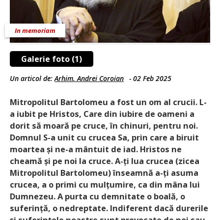
In memoriam
Galerie foto (1)
Un articol de:
Arhim. Andrei Coroian
-
02 Feb 2025
Mitropolitul Bartolomeu a fost un om al crucii. L-
a iubit pe Hristos, Care din iubire de oameni a
dorit să moară pe cruce, în chinuri, pentru noi.
Domnul S-a unit cu crucea Sa, prin care a biruit
moartea și ne-a mântuit de iad. Hristos ne
cheamă și pe noi la cruce. A-ți lua crucea (zicea
Mitropolitul Bartolomeu) înseamnă a-ți asuma
crucea, a o primi cu mulțumire, ca din mâna lui
Dumnezeu. A purta cu demnitate o boală, o
suferință, o nedreptate. Indiferent dacă durerile
și suferințele noastre sunt provocate de noi sau