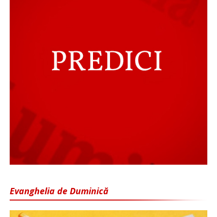
Evanghelia de Duminică