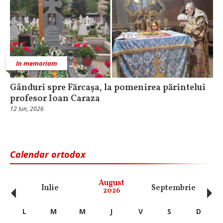
In memoriam
Gânduri spre Fărcașa, la pomenirea părintelui
profesor Ioan Caraza
12 Iun, 2026
Calendar ortodox
‹
›
August
Iulie
Septembrie
O
2026
L
M
M
J
V
S
D