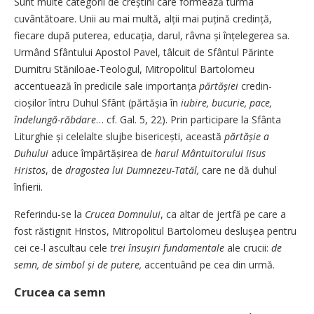
Sunt multe categorii de creș­tini care formează turma
cuvântătoare. Unii au mai multă, alții mai puțină credință,
fiecare după puterea, educația, darul, râvna și înțelegerea sa.
Urmând Sfântului Apostol Pavel, tâlcuit de Sfântul Părinte
Dumitru Stăniloae-Teologul, Mitropolitul Bartolomeu
accentuează în predicile sale im­portanța
părtășiei
credin­
cioșilor întru Duhul Sfânt (păr­tășia în
iubire, bucurie, pace,
îndelungă-răbdare
… cf. Gal. 5, 22). Prin participare la Sfânta
Liturghie și celelalte slujbe bisericești, această
părtășie a
Duhului
aduce împărtășirea de
harul
Mântuitorului Iisus
Hristos
, de
dragostea lui Dumnezeu-Tatăl,
care ne dă duhul
înfierii.
Referindu-se la
Crucea Domnului
, ca altar de jertfă pe care a
fost răstignit Hristos, Mitropolitul Bartolomeu deslușea pentru
cei ce-l ascultau cele
trei însușiri fundamentale
ale crucii:
de
semn, de simbol și de putere,
accentuând pe cea din urmă.
Crucea ca semn