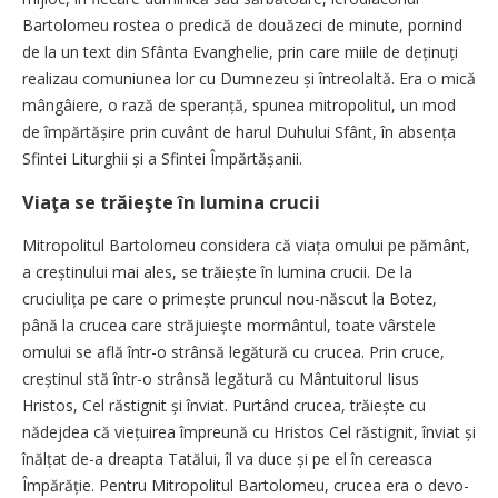
Bartolomeu rostea o predică de douăzeci de minute, pornind
de la un text din Sfânta Evanghelie, prin care miile de deținuți
realizau comuniunea lor cu Dumnezeu și întreolaltă. Era o mică
mângâiere, o rază de speranță, spunea mitropolitul, un mod
de împărtășire prin cuvânt de harul Duhului Sfânt, în absența
Sfintei Liturghii și a Sfintei Împărtășanii.
Viaţa se trăieşte în lumina crucii
Mitropolitul Bartolomeu considera că viața omului pe pământ,
a creștinului mai ales, se trăiește în lumina crucii. De la
cruciulița pe care o primește pruncul nou-născut la Botez,
până la crucea care străjuiește mormântul, toate vârstele
omului se află într-o strânsă legătură cu crucea. Prin cruce,
creștinul stă într-o strânsă legătură cu Mântuitorul Iisus
Hristos, Cel răstignit și înviat. Purtând crucea, trăiește cu
nădejdea că viețuirea împreună cu Hristos Cel răstignit, înviat și
înălțat de-a dreapta Tatălui, îl va duce și pe el în cereasca
Împărăție. Pentru Mitropolitul Bartolomeu, crucea era o devo­