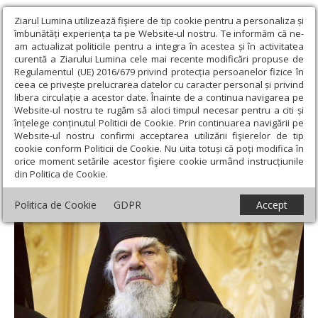
Ziarul Lumina utilizează fişiere de tip cookie pentru a personaliza și
îmbunătăți experiența ta pe Website-ul nostru. Te informăm că ne-
am actualizat politicile pentru a integra în acestea și în activitatea
curentă a Ziarului Lumina cele mai recente modificări propuse de
Regulamentul (UE) 2016/679 privind protecția persoanelor fizice în
ceea ce privește prelucrarea datelor cu caracter personal și privind
libera circulație a acestor date. Înainte de a continua navigarea pe
Website-ul nostru te rugăm să aloci timpul necesar pentru a citi și
Ziarul Lumina
›
Actualitate religioasă
›
In memoriam
›
Taina
înțelege conținutul Politicii de Cookie. Prin continuarea navigării pe
Sfintei Cruci în omiliile Mitropolitului Bartolomeu Anania
Website-ul nostru confirmi acceptarea utilizării fişierelor de tip
cookie conform Politicii de Cookie. Nu uita totuși că poți modifica în
Taina Sfintei Cruci în omiliile Mitropolitului
orice moment setările acestor fişiere cookie urmând instrucțiunile
din Politica de Cookie.
Bartolomeu Anania
Politica de Cookie
GDPR
Accept