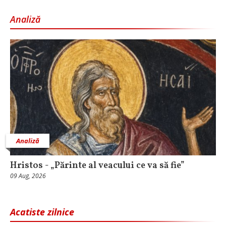
Analiză
Analiză
Hristos - „Părinte al veacului ce va să fie”
09 Aug, 2026
Acatiste zilnice