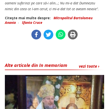
oameni suferinzi pe care să-i alin…; Nu mi-a dat Dumnezeu
nimic din ceea ce I-am cerut, ci mi-a dat tot ce aveam nevoie”.
Citeşte mai multe despre:
Mitropolitul Bartolomeu
Anania
-
Sfanta Cruce
Alte articole din In memoriam
vezi toate ›