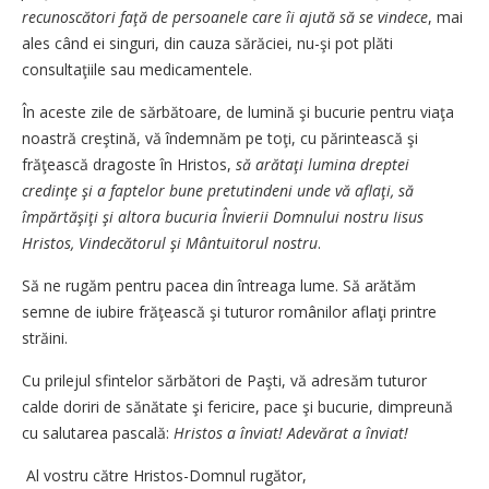
recunoscători faţă de persoanele care îi ajută să se vindece
, mai
ales când ei singuri, din cauza sărăciei, nu-şi pot plăti
consultaţiile sau medicamentele.
În aceste zile de sărbătoare, de lumină şi bucurie pentru viaţa
noastră creştină, vă îndemnăm pe toţi, cu părintească şi
frăţească dragoste în Hristos,
să arătaţi lumina dreptei
credinţe şi a faptelor bune pretutindeni unde vă aflaţi, să
împărtăşiţi şi altora bucuria Învierii Domnului nostru Iisus
Hristos, Vindecătorul şi Mântuitorul nostru
.
Să ne rugăm pentru pacea din întreaga lume. Să arătăm
semne de iubire frăţească şi tuturor românilor aflaţi printre
străini.
Cu prilejul sfintelor sărbători de Paşti, vă adresăm tuturor
calde doriri de sănătate şi fericire, pace şi bucurie, dimpreună
cu salutarea pascală:
Hristos a înviat!
Adevărat a înviat!
Al vostru către Hristos-Domnul rugător,