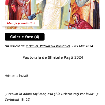
Mesaje și cuvântări
Galerie foto (4)
Un articol de:
† Daniel, Patriarhul României
-
05 Mai 2024
- Pastorala de Sfintele Paști 2024 -
Hristos a înviat!
„
Precum în Adam toţi mor,
aşa şi în Hristos toţi vor învia
” (
1
Corinteni
15, 22)