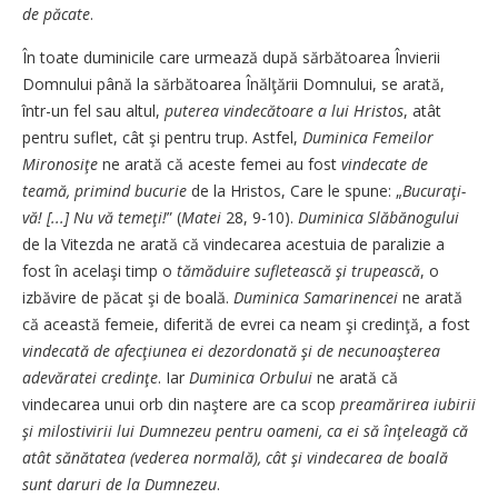
de păcate
.
În toate duminicile care urmează după sărbătoarea Învierii
Domnului până la sărbătoarea Înălţării Domnului, se arată,
într-un fel sau altul,
puterea vindecătoare a lui Hristos
, atât
pentru suflet, cât şi pentru trup. Astfel,
Duminica Femeilor
Mironosiţe
ne arată că aceste femei au fost
vindecate de
teamă, primind bucurie
de la Hristos, Care le spune: „
Bucuraţi-
vă! [...] Nu vă temeţi!
”
(
Matei
28, 9-10).
Duminica Slăbănogului
de la Vitezda ne arată că vindecarea acestuia de paralizie a
fost în acelaşi timp o
tămăduire sufletească şi trupească
, o
izbăvire de păcat şi de boală.
Duminica Samarinencei
ne arată
că această femeie, diferită de evrei ca neam şi credinţă, a fost
vindecată de afecţiunea ei dezordonată şi de necunoaşterea
adevăratei credinţe
. Iar
Duminica Orbului
ne arată că
vindecarea unui orb din naştere are ca scop
preamărirea iubirii
şi milostivirii lui Dumnezeu pentru oameni, ca ei să înţeleagă că
atât sănătatea (vederea normală), cât şi vindecarea de boală
sunt daruri de la Dumnezeu
.