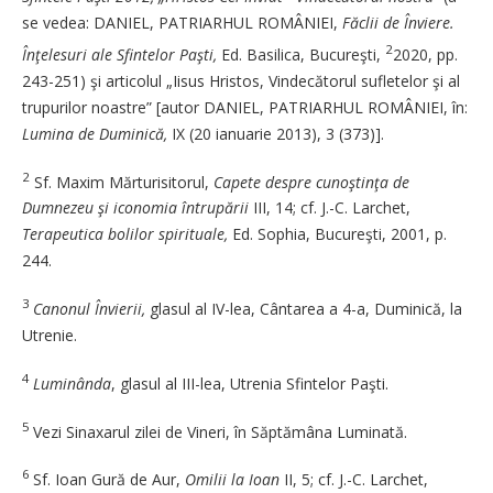
se vedea: DANIEL, PATRIARHUL ­ROMÂNIEI,
Făclii de Înviere.
2
Înţelesuri ale Sfintelor Paşti,
Ed. Basilica, Bucureşti,
2020, pp.
243-251) şi articolul „Iisus Hristos, Vindecătorul sufletelor şi al
trupurilor noastre” [autor DANIEL, PATRIARHUL ROMÂNIEI, în:
Lumina de Duminică,
IX (20 ianuarie 2013), 3 (373)].
2
Sf. Maxim Mărturisitorul,
Capete despre cunoştinţa de
Dumnezeu şi iconomia ­întrupării
III, 14; cf. J.-C. Larchet,
Terapeutica bolilor spirituale,
Ed. Sophia, ­Bucureşti, 2001, p.
244.
3
Canonul Învierii,
glasul al IV-lea, Cântarea a 4-a, Duminică, la
Utrenie.
4
Luminânda
, glasul al III-lea, Utrenia Sfintelor Paşti.
5
Vezi Sinaxarul zilei de Vineri, în Săptămâna Luminată.
6
Sf. Ioan Gură de Aur,
Omilii la Ioan
II, 5; cf. J.-C. Larchet,