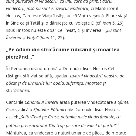
sunt purtători ai vindecării, ca unii care au primit darul
vindecării, însă nu sunt ei izvorul vindecării
, ci Mântuitorul
Hristos, Care este Viaţa însăşi, adică Viaţa veşnică. El are viaţă
în Sine ca şi Tatăl şi o dăruieşte cui voieşte El (cf.
Ioan
5, 26).
Iisus Hristos nu este doar Cel înviat, ci şi Învierea - „
Eu sunt
Învierea şi Viaţa”
(
Ioan
11, 25).
„Pe Adam din stricăciune ridicând şi moartea
pierzând...”
În Persoana divino-umană a Domnului Iisus Hristos Cel
răstignit şi înviat se află, aşadar,
izvorul vindecării noastre de
păcat şi de urmările lui: boala, suferinţa, moartea şi
stricăciunea
.
Cântările
Canonului Învierii
arată puterea vindecătoare a
Sfintei
Cruci
, adică a
Sfintelor Pă­timiri
ale Domnului Iisus Hristos,
astfel: „
Suitu-Te-ai pe Cruce, patimile mele vindecându-le, cu
3
patima preacuratului Tău trup pe care de voie l-ai purtat
”
.
Mântuirea, ca vindecare a naturii umane de păcat, de moarte