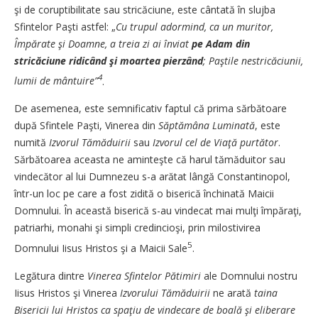
şi de coruptibilitate sau stricăciune, este cântată în slujba
Sfintelor Paşti astfel: „
Cu trupul adormind, ca un muritor,
Împărate şi Doamne, a treia zi ai înviat
pe Adam din
stricăciune ridicând şi moartea pierzând
; Paştile nestricăciunii,
4
lumii de mântuire”
.
De asemenea, este semnificativ faptul că prima sărbătoare
după Sfintele Paşti, Vinerea din
Săptămâna Luminată
, este
numită
Izvorul Tămăduirii
sau
Izvorul cel de Viaţă purtător
.
Sărbătoarea aceasta ne aminteşte că harul tămăduitor sau
vindecător al lui Dumnezeu s-a arătat lângă Constantinopol,
într-un loc pe care a fost zidită o biserică închinată Maicii
Domnului. În această biserică s-au vindecat mai mulţi împăraţi,
patriarhi, monahi şi simpli credincioşi, prin milostivirea
5
Domnului Iisus Hristos şi a Maicii Sale
.
Legătura dintre
Vinerea Sfintelor Pătimiri
ale Domnului nostru
Iisus Hristos şi Vinerea ­
Izvorului Tămăduirii
ne arată
taina
Bisericii lui Hristos ca spaţiu de vindecare de boală şi eliberare