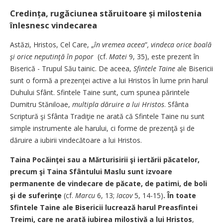
Credința, rugăciunea stăruitoare și milostenia
înlesnesc vindecarea
Astăzi, Hristos, Cel Care, „
în vremea aceea
”
, vindeca orice boală
şi orice neputinţă în popor ­
(cf.
Matei
9, 35), este prezent în
Biserică - Trupul Său tainic. De aceea,
Sfintele Taine
ale Bisericii
sunt o formă a prezenţei active a lui Hristos în lume prin harul
Duhului Sfânt. Sfintele Taine sunt, cum spunea părintele
Dumitru Stăniloae,
multipla dăruire a lui Hristos
. Sfânta
Scriptură şi Sfânta Tradiţie ne arată că Sfintele Taine nu sunt
simple instrumente ale harului, ci forme de prezenţă şi de
dăruire a iubirii vindecătoare a lui Hristos.
Taina Pocăinţei sau a Mărturisirii şi iertării păcatelor,
precum şi Taina Sfântului Maslu sunt izvoare
permanente de vindecare de păcate, de patimi, de boli
şi de suferinţe
(cf.
Marcu
6, 13;
Iacov
5, 14-15)
. În toate
Sfintele Taine ale Bisericii lucrează harul Preasfintei
Treimi, care ne arată iubirea milostivă a lui Hristos
,