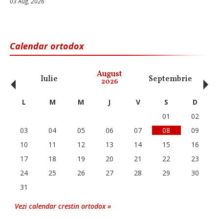
03 Aug, 2026
Calendar ortodox
‹
›
August
Iulie
Septembrie
O
2026
L
M
M
J
V
S
D
01
02
03
04
05
06
07
08
09
10
11
12
13
14
15
16
17
18
19
20
21
22
23
24
25
26
27
28
29
30
31
Vezi calendar crestin ortodox »