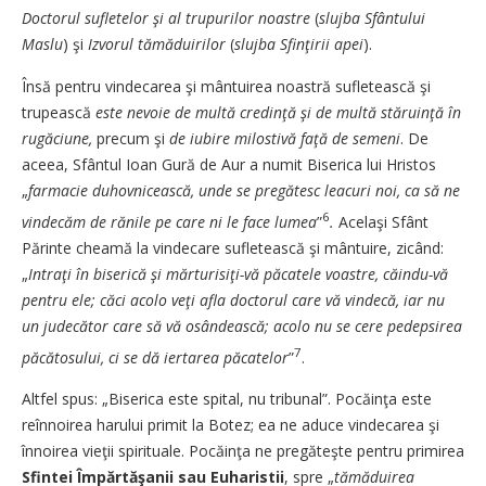
Doctorul sufletelor şi al trupurilor noastre
(
slujba Sfântului
Maslu
) şi
Izvorul tămăduirilor
(
slujba Sfinţirii apei
).
Însă pentru vindecarea şi mântuirea noastră sufletească şi
trupească
este nevoie de multă credinţă şi de multă stăruinţă în
rugăciune,
precum şi
de iubire milostivă faţă de semeni
. De
aceea, Sfântul Ioan Gură de Aur a numit Biserica lui Hristos
„
farmacie duhovnicească, unde se pregătesc leacuri noi, ca să ne
6
vindecăm de rănile pe care ni le face lumea
”
.
Acelaşi Sfânt
Părinte cheamă la vindecare sufletească şi mântuire, zicând:
„
Intraţi în biserică şi mărturisiţi-vă păcatele voastre, căindu-vă
pentru ele; căci acolo veţi afla doctorul care vă vindecă, iar nu
un judecător care să vă osândească; acolo nu se cere pedepsirea
7
păcătosului, ci se dă iertarea păcatelor
”
.
Altfel spus: „Biserica este spital, nu tribunal”. Pocăinţa este
reînnoirea harului primit la ­Botez; ea ne aduce vindecarea şi
înnoirea vieţii spirituale. Pocăinţa ne pregăteşte pentru primirea
Sfintei Împărtăşanii sau Euharistii
, spre „
tămăduirea