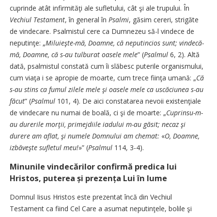
cuprinde atât infirmităţi ale sufletului, cât şi ale trupului. În
Vechiul Testament
, în general în
Psalmi
, găsim cereri, strigăte
de vindecare. Psalmistul cere ca Dumnezeu să-l vindece de
neputinţe: „
Miluieşte-mă, Doamne, că neputincios sunt; vindecă-
mă, Doamne, că s-au tulburat oasele mele
” (
Psalmul
6, 2). Altă
dată, psalmistul constată cum îi slăbesc puterile organismului,
cum viaţa i se apropie de moarte, cum trece fiinţa umană: „
Că
s-au stins ca fumul zilele mele şi oasele mele ca uscăciunea s-au
făcut
” (
Psalmul
101, 4). De aici constatarea nevoii existenţiale
de vindecare nu numai de boală, ci şi de moarte: „
Cuprinsu-m-
au durerile morţii, primejdiile iadului m-au găsit; necaz şi
durere am aflat, şi numele Domnului am chemat:
«
O, Doamne,
izbăveşte sufletul meu!
»” (
Psalmul
114, 3-4).
Minunile vindecărilor confirmă predica lui
Hristos, puterea și prezența Lui în lume
Domnul Iisus Hristos este prezentat încă din Vechiul
Testament ca fiind Cel Care a asumat neputinţele, bolile şi