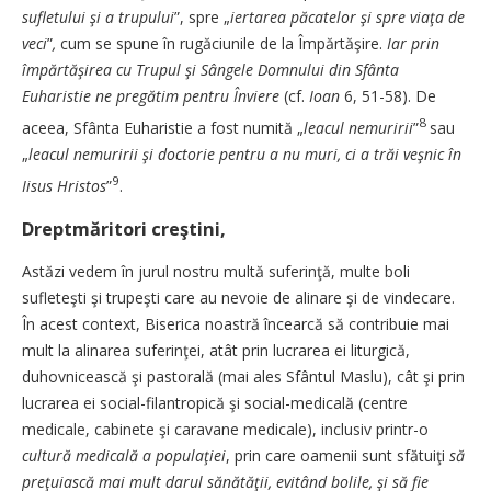
sufletului şi a trupului
”,
spre „
iertarea păcatelor şi spre viaţa de
veci
”
,
cum se spune în rugăciunile de la Împărtăşire.
Iar prin
împărtăşirea cu Trupul şi Sângele Domnului din Sfânta
Euharistie ne pregătim pentru Înviere
(cf.
Ioan
6, 51-58). De
8
aceea, Sfânta Euharistie a fost numită „
leacul nemuririi
”
sau
„
leacul nemuririi şi doctorie pentru a nu muri, ci a trăi veşnic în
9
Iisus Hristos
”
.
Dreptmăritori creştini,
Astăzi vedem în jurul nostru multă suferinţă, multe boli
sufleteşti şi trupeşti care au nevoie de alinare şi de vindecare.
În acest context, Biserica noastră încearcă să contribuie mai
mult la alinarea suferinţei, atât prin lucrarea ei liturgică,
duhovnicească şi pastorală (mai ales Sfântul Maslu), cât şi prin
lucrarea ei social-filantropică şi social-medicală (centre
medicale, cabinete şi caravane medicale), inclusiv printr-o
cultură medicală a populaţiei
, prin care oamenii sunt sfătuiţi
să
preţuiască mai mult darul sănătăţii, evitând bolile, şi să fie