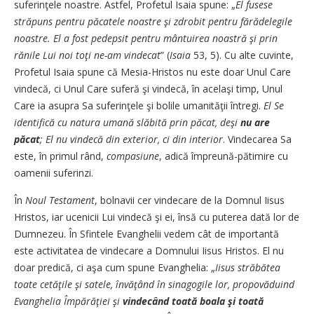
suferinţele noastre. Astfel, Profetul Isaia spune: „
El fusese
străpuns pentru păcatele noastre şi zdrobit pentru fărădelegile
noastre. El a fost pedepsit pentru mântuirea noastră şi prin
rănile Lui noi toţi ne-am vindecat
” (
Isaia
53, 5). Cu alte cuvinte,
Profetul Isaia spune că Mesia-Hristos nu este doar Unul Care
vindecă, ci Unul Care suferă şi vindecă, în acelaşi timp, Unul
Care ia asupra Sa su­ferinţele şi bolile umanităţii întregi.
El Se
identifică cu natura umană slăbită prin păcat, deşi
nu are
păcat
; El nu vindecă din exterior, ci din interior
. Vindecarea Sa
este, în primul rând,
compasiune
, adică împreună-pătimire cu
oamenii suferinzi.
În
Noul Testament
, bolnavii cer vindecare de la Domnul Iisus
Hristos, iar ucenicii Lui vindecă şi ei, însă cu puterea dată lor de
Dumnezeu. În Sfintele Evanghelii vedem cât de importantă
este activitatea de vindecare a Domnului Iisus Hristos. El nu
doar predică, ci aşa cum spune Evanghelia: „
Iisus străbătea
toate cetăţile şi satele, învăţând în sinagogile lor, propovăduind
Evanghelia Împărăţiei şi
vindecând toată boala şi toată