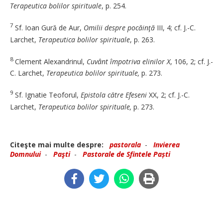
Terapeutica bolilor ­spirituale
, p. 254.
7
Sf. Ioan Gură de Aur,
Omilii despre pocăinţă
III, 4; cf. J.-C.
Larchet,
Terapeutica bolilor spirituale
, p. 263.
8
Clement Alexandrinul,
Cuvânt împotriva elinilor X
, 106, 2; cf. J.-
C. Larchet,
­Terapeutica bolilor spirituale,
p. 273.
9
Sf. Ignatie Teoforul,
Epistola către Efeseni
XX, 2; cf. J.-C.
Larchet,
Terapeutica ­bolilor spirituale,
p. 273.
Citeşte mai multe despre:
pastorala
-
Invierea
Domnului
-
Paşti
-
Pastorale de Sfintele Paști