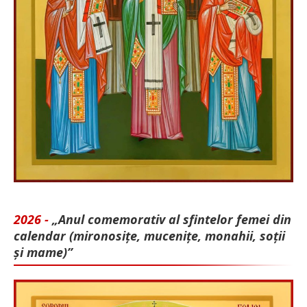
2026 -
„Anul comemorativ al sfintelor femei din
calendar (mironosițe, mu­cenițe, monahii, soții
și mame)”