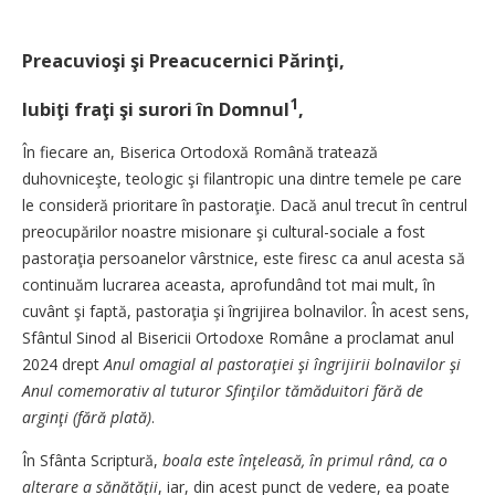
Preacuvioşi şi Preacucernici Părinţi,
1
Iubiţi fraţi şi surori în Domnul
,
În fiecare an, Biserica Ortodoxă Română tratează
duhovniceşte, teologic şi filantropic una dintre temele pe care
le consideră prioritare în pastoraţie. Dacă anul trecut în centrul
preocupărilor noastre misionare şi cultural-sociale a fost
pastoraţia persoanelor vârstnice, este firesc ca anul acesta să
continuăm lucrarea aceasta, aprofundând tot mai mult, în
cuvânt şi faptă, pastoraţia şi îngrijirea bolnavilor. În acest sens,
Sfântul Sinod al Bisericii Ortodoxe Române a proclamat anul
2024 drept
Anul omagial al pastoraţiei şi îngrijirii bolnavilor şi
Anul comemorativ al tuturor Sfinţilor tămăduitori fără de
arginţi (fără plată)
.
În Sfânta Scriptură,
boala este înţeleasă, în primul rând, ca o
alterare a sănătăţii
,
iar, din acest punct de vedere, ea poate