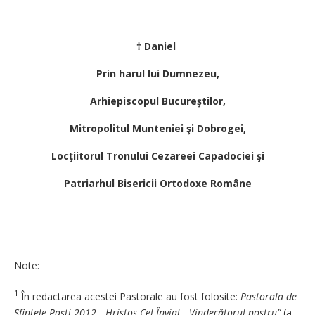
† Daniel
Prin harul lui Dumnezeu,
Arhiepiscopul Bucureştilor,
Mitropolitul Munteniei şi Dobrogei,
Locţiitorul Tronului Cezareei Capadociei şi
Patriarhul Bisericii Ortodoxe Române
Note:
1
În redactarea acestei Pastorale au fost folosite:
Pastorala de
Sfintele Paşti 2012, „Hristos Cel Înviat - Vindecătorul nostru”
(a