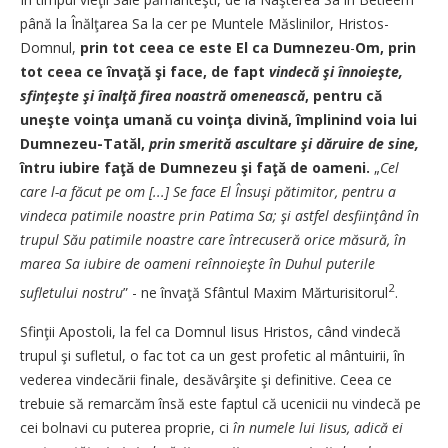
până la Înălţarea Sa la cer pe Muntele Măslinilor, Hristos-
Domnul,
prin tot ceea ce este El ca Dumnezeu
-
Om, prin
tot ceea ce învaţă şi face, de fapt
vindecă şi înnoieşte,
sfinţeşte şi înalţă firea noastră omenească
, pentru că
uneşte voinţa umană cu voinţa divină, ­
împlinind voia lui
Dumnezeu-Tatăl,
prin smerită ascultare şi dăruire de sine,
întru iubire faţă de Dumnezeu şi faţă de oameni.
„
Cel
care l-a făcut pe om [...] Se face El Însuşi pătimitor, pentru a
vindeca patimile noastre prin Patima Sa; şi astfel desfiinţând în
trupul Său patimile noastre care întrecuseră orice măsură, în
marea Sa iubire de oameni reînnoieşte în Duhul puterile
2
sufletului nostru
” - ne învaţă Sfântul Maxim Mărturisitorul
.
Sfinţii Apostoli, la fel ca Domnul Iisus Hristos, când vindecă
trupul şi sufletul, o fac tot ca un gest profetic al mântuirii, în
vederea vindecării finale, desăvârşite şi definitive. Ceea ce
trebuie să remarcăm însă este faptul că ucenicii nu vindecă pe
cei bolnavi cu puterea proprie, ci
în numele lui Iisus, adică ei