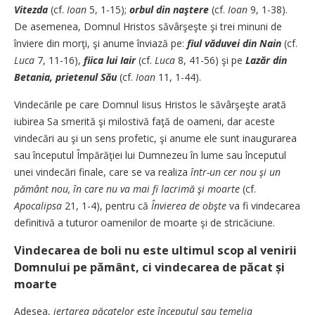
Vitezda
(cf.
Ioan
5, 1-15);
orbul din naştere
(cf.
Ioan
9, 1-38).
De asemenea, Domnul Hristos săvârşeşte şi trei minuni de
înviere din morţi, şi anume înviază pe:
fiul văduvei din Nain
(cf.
Luca
7, 11-16),
fiica lui Iair
(cf.
Luca
8, 41-56) şi pe
Lazăr din
Betania, prietenul Său
(cf.
Ioan
11, 1-44).
Vindecările pe care Domnul Iisus Hristos le săvârşeşte arată
iubirea Sa smerită şi milostivă faţă de oameni, dar aceste
vindecări au şi un sens profetic, şi anume ele sunt inaugurarea
sau începutul Împărăţiei lui Dumnezeu în lume sau începutul
unei vindecări finale, care se va realiza
într-un cer nou şi un
pământ nou, în care nu va mai fi lacrimă şi moarte
(cf.
Apocalipsa
21, 1-4), pentru că
Învierea de obşte
va fi vindecarea
definitivă a tuturor oamenilor de moarte şi de stricăciune.
Vindecarea de boli nu este ultimul scop al venirii
Domnului pe pământ, ci vindecarea de păcat și
moarte
Adesea,
iertarea păcatelor este începutul sau temelia