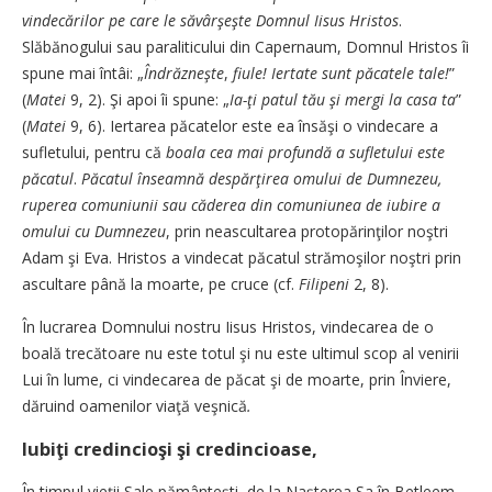
vindecărilor pe care le săvârşeşte Domnul Iisus Hristos
.
Slăbănogului sau paraliticului din Capernaum, Domnul Hristos îi
spune mai întâi: „
Îndrăzneşte
,
fiule! Iertate sunt păcatele tale!
”
(
Matei
9, 2). Şi apoi îi spune:
„
Ia-ţi patul tău şi mergi la casa ta
”
(
Matei
9, 6). Iertarea păcatelor este ea însăşi o vindecare a
sufletului, pentru că
boala cea mai profundă a sufletului este
păcatul
.
Păcatul înseamnă despărţirea omului de Dumnezeu,
ruperea comuniunii sau căderea din comuniunea de iubire a
omului cu Dumnezeu
, prin neascultarea protopărinţilor noştri
Adam şi Eva. Hristos a vindecat păcatul strămoşilor noştri prin
ascultare până la moarte, pe cruce (cf.
Filipeni
2, 8).
În lucrarea Domnului nostru Iisus Hristos, vindecarea de o
boală trecătoare nu este totul şi nu este ultimul scop al venirii
Lui în lume, ci vindecarea de păcat şi de moarte, prin Înviere,
dăruind oamenilor viaţă veşnică
.
Iubiţi credincioşi şi credincioase,
În timpul vieţii Sale pământeşti, de la Naşterea Sa în Betleem