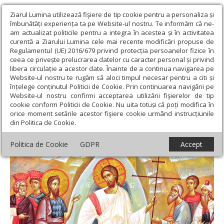
Ziarul Lumina utilizează fişiere de tip cookie pentru a personaliza și
îmbunătăți experiența ta pe Website-ul nostru. Te informăm că ne-
am actualizat politicile pentru a integra în acestea și în activitatea
curentă a Ziarului Lumina cele mai recente modificări propuse de
Regulamentul (UE) 2016/679 privind protecția persoanelor fizice în
ceea ce privește prelucrarea datelor cu caracter personal și privind
libera circulație a acestor date. Înainte de a continua navigarea pe
Website-ul nostru te rugăm să aloci timpul necesar pentru a citi și
Ziarul Lumina
›
Actualitate religioasă
›
Mesaje și cuvântări
›
Prin
înțelege conținutul Politicii de Cookie. Prin continuarea navigării pe
învierea Sa, Hristos vindecă pe om de moarte şi de stricăciune
Website-ul nostru confirmi acceptarea utilizării fişierelor de tip
cookie conform Politicii de Cookie. Nu uita totuși că poți modifica în
Prin învierea Sa, Hristos vindecă pe om de
orice moment setările acestor fişiere cookie urmând instrucțiunile
din Politica de Cookie.
moarte şi de stricăciune
Politica de Cookie
GDPR
Accept