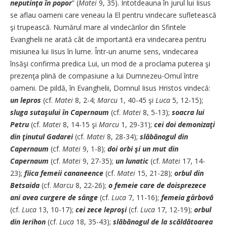
neputinţa în popor
” (
Matei
9, 35). Întotdeauna în jurul lui Iisus
se aflau oameni care veneau la El pentru vindecare sufletească
şi trupească. Numărul mare al vindecărilor din Sfintele
Evanghelii ne arată cât de importantă era vindecarea pentru
misiunea lui Iisus în lume. Într-un anume sens, vindecarea
însăşi confirma predica Lui, un mod de a proclama puterea şi
prezenţa plină de compasiune a lui Dumnezeu-Omul între
oameni. De pildă, în Evanghelii, Domnul Iisus Hristos vindecă:
un lepros
(cf.
Matei
8, 2-4;
Marcu
1, 40-45 şi
Luca
5, 12-15);
sluga sutaşului
în Capernaum
(cf.
Matei
8, 5-13);
soacra lui
Petru
(cf.
Matei
8, 14-15 şi
Marcu
1, 29-31);
cei doi demonizaţi
din ţinutul Gadarei
(cf.
Matei
8, 28-34);
slăbănogul din
Capernaum
(cf.
Matei
9, 1-8);
doi orbi şi un mut din
Capernaum
(cf.
Matei
9, 27-35);
un lunatic
(cf.
Matei
17, 14-
23);
fiica femeii cananeence
(cf.
Matei
15, 21-28);
orbul din
Betsaida
(cf.
Marcu
8, 22-26);
o femeie care de doisprezece
ani avea curge­re de sânge
(cf.
Luca
7, 11-16);
femeia gârbovă
(cf.
Luca
13, 10-17);
cei zece leproşi
(cf.
Luca
17, 12-19);
orbul
din Ierihon
(cf.
Luca
18, 35-43);
slăbănogul de la scăldătoarea