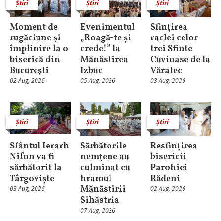
Știri
Știri
Știri
Moment de
Evenimentul
Sfințirea
rugăciune şi
„Roagă-te și
raclei celor
împlinire la o
crede!” la
trei Sfinte
biserică din
Mănăstirea
Cuvioase de la
Bucureşti
Izbuc
Văratec
02 Aug, 2026
05 Aug, 2026
03 Aug, 2026
Știri
Știri
Știri
Sfântul Ierarh
Sărbătorile
Resfințirea
Nifon va fi
nemţene au
bisericii
sărbătorit la
culminat cu
Parohiei
Târgoviște
hramul
Rădeni
Mănăstirii
03 Aug, 2026
02 Aug, 2026
Sihăstria
07 Aug, 2026