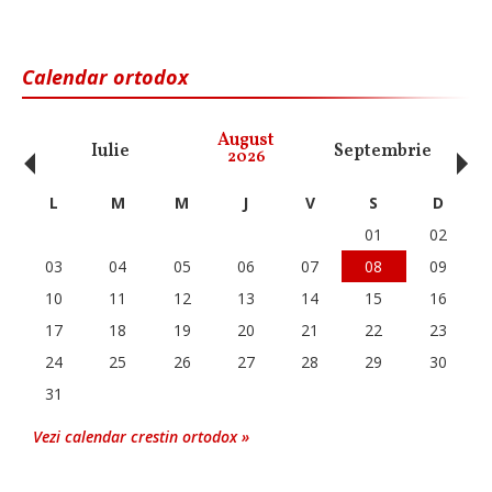
Calendar ortodox
‹
›
August
Iulie
Septembrie
O
2026
L
M
M
J
V
S
D
01
02
03
04
05
06
07
08
09
10
11
12
13
14
15
16
17
18
19
20
21
22
23
24
25
26
27
28
29
30
31
Vezi calendar crestin ortodox »