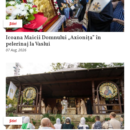
Știri
Icoana Maicii Domnului „Axionița” în
pelerinaj la Vaslui
07 Aug, 2026
Știri