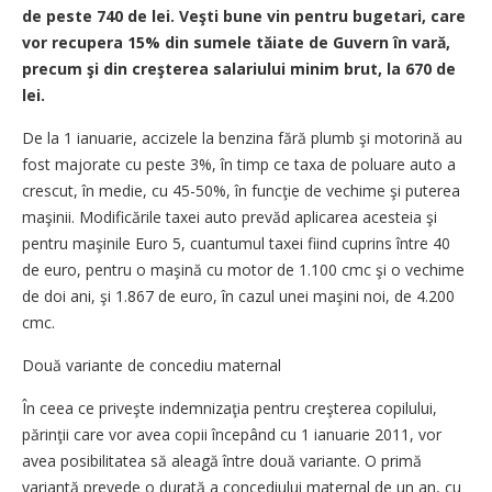
de peste 740 de lei. Veşti bune vin pentru bugetari, care
vor recupera 15% din sumele tăiate de Guvern în vară,
precum şi din creşterea salariului minim brut, la 670 de
lei.
De la 1 ianuarie, accizele la benzina fără plumb şi motorină au
fost majorate cu peste 3%, în timp ce taxa de poluare auto a
crescut, în medie, cu 45-50%, în funcţie de vechime şi puterea
maşinii. Modificările taxei auto prevăd aplicarea acesteia şi
pentru maşinile Euro 5, cuantumul taxei fiind cuprins între 40
de euro, pentru o maşină cu motor de 1.100 cmc şi o vechime
de doi ani, şi 1.867 de euro, în cazul unei maşini noi, de 4.200
cmc.
Două variante de concediu maternal
În ceea ce priveşte indemnizaţia pentru creşterea copilului,
părinţii care vor avea copii începând cu 1 ianuarie 2011, vor
avea posibilitatea să aleagă între două variante. O primă
variantă prevede o durată a concediului maternal de un an, cu