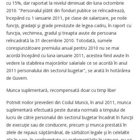
cu 15%, dar raportat la nivelul diminuat din luna octombrie
2010. "Personalul plătit din fonduri publice se reîncadrează,
începând cu 1 ianuarie 2011, pe clase de salarizare, pe noile
funcţii, gradaţii şi grade prevăzute de legea-cadru, în raport cu
funcţia, vechimea, gradul şi treapta avute de persoana
reîncadrată la 31 decembrie 2010. Totodată, sumele
corespunzătoare premiului anual pentru 2010 nu se mai
acordă începând cu luna ianuarie 2011, acestea fiind avute în
vedere la stabilirea majorărilor salariale ce se acordă în anul
2011 personalului din sectorul bugetar", se arată în hotărârea
de Guvern.
Munca suplimentară, recompensată doar cu timp liber
Potrivit noilor prevederi din Codul Muncii, în anul 2011, munca
suplimentară efectuată peste durata normală a timpului de
lucru de către personalul din sectorul bugetar încadrat în funcţii
de execuţie sau de conducere, precum şi munca prestată în
zilele de repaus săptămânal, de sărbători legale şi în celelalte
zile în care, în conformitate cu reglementările în vigoare, nu se