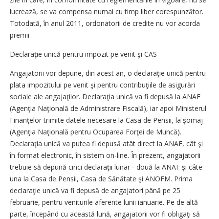
lucrează, se va compensa numai cu timp liber corespunzător.
Totodată, în anul 2011, ordonatorii de credite nu vor acorda
premii.
Declaraţie unică pentru impozit pe venit şi CAS
Angajatorii vor depune, din acest an, o declaraţie unică pentru
plata impozitului pe venit şi pentru contribuţiile de asigurări
sociale ale angajaţilor. Declaraţia unică va fi depusă la ANAF
(Agenţia Naţională de Administrare Fiscală), iar apoi Ministerul
Finanţelor trimite datele necesare la Casa de Pensii, la şomaj
(Agenţia Naţională pentru Ocuparea Forţei de Muncă).
Declaraţia unică va putea fi depusă atât direct la ANAF, cât şi
în format electronic, în sistem on-line. În prezent, angajatorii
trebuie să depună cinci declaraţii lunar - două la ANAF şi câte
una la Casa de Pensii, Casa de Sănătate şi ANOFM. Prima
declaraţie unică va fi depusă de angajatori până pe 25
februarie, pentru veniturile aferente lunii ianuarie. Pe de altă
parte, începând cu această lună, angajatorii vor fi obligaţi să