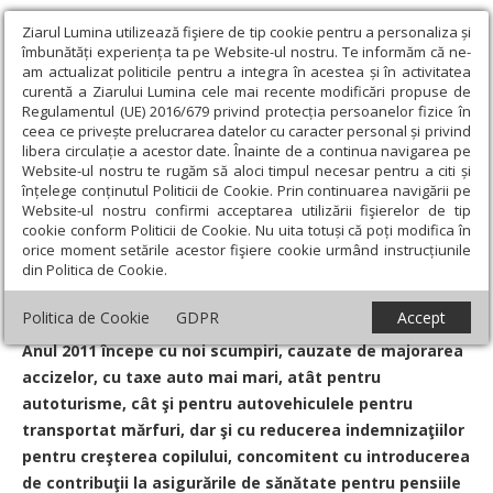
Ziarul Lumina utilizează fişiere de tip cookie pentru a personaliza și
îmbunătăți experiența ta pe Website-ul nostru. Te informăm că ne-
am actualizat politicile pentru a integra în acestea și în activitatea
curentă a Ziarului Lumina cele mai recente modificări propuse de
Regulamentul (UE) 2016/679 privind protecția persoanelor fizice în
ceea ce privește prelucrarea datelor cu caracter personal și privind
libera circulație a acestor date. Înainte de a continua navigarea pe
Website-ul nostru te rugăm să aloci timpul necesar pentru a citi și
Ziarul Lumina
›
Actualitate religioasă
›
Știri
›
2011 debutează cu
înțelege conținutul Politicii de Cookie. Prin continuarea navigării pe
scumpiri
Website-ul nostru confirmi acceptarea utilizării fişierelor de tip
cookie conform Politicii de Cookie. Nu uita totuși că poți modifica în
2011 debutează cu scumpiri
orice moment setările acestor fişiere cookie urmând instrucțiunile
din Politica de Cookie.
Un articol de:
Bogdan Cronţ
-
04 Ianuarie 2011
Politica de Cookie
GDPR
Accept
Anul 2011 începe cu noi scumpiri, cauzate de majorarea
accizelor, cu taxe auto mai mari, atât pentru
autoturisme, cât şi pentru autovehiculele pentru
transportat mărfuri, dar şi cu reducerea indemnizaţiilor
pentru creşterea copilului, concomitent cu introducerea
de contribuţii la asigurările de sănătate pentru pensiile