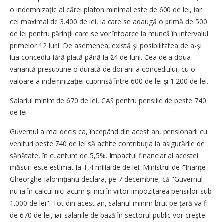
o indemnizaţie al cărei plafon minimal este de 600 de lei, iar
cel maximal de 3.400 de lei, la care se adaugă o primă de 500
de lei pentru părinţii care se vor întoarce la muncă în intervalul
primelor 12 luni. De asemenea, există şi posibilitatea de a-şi
lua concediu fără plată până la 24 de luni. Cea de a doua
variantă presupune o durată de doi ani a concediului, cu o
valoare a indemnizaţiei cuprinsă între 600 de lei şi 1.200 de lei.
Salariul minim de 670 de lei, CAS pentru pensiile de peste 740
de lei
Guvernul a mai decis ca, începând din acest an, pensionarii cu
venituri peste 740 de lei să achite contribuţia la asigurările de
sănătate, în cuantum de 5,5%. Impactul financiar al acestei
măsuri este estimat la 1,4 miliarde de lei. Ministrul de Finanţe
Gheorghe Ialomiţianu declara, pe 7 decembrie, că "Guvernul
nu ia în calcul nici acum şi nici în viitor impozitarea pensiilor sub
1.000 de lei". Tot din acest an, salariul minim brut pe ţară va fi
de 670 de lei, iar salariile de bază în sectorul public vor creşte