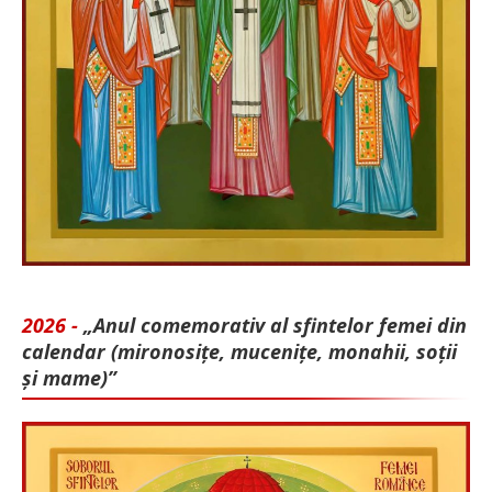
2026 -
„Anul comemorativ al sfintelor femei din
calendar (mironosițe, mu­cenițe, monahii, soții
și mame)”