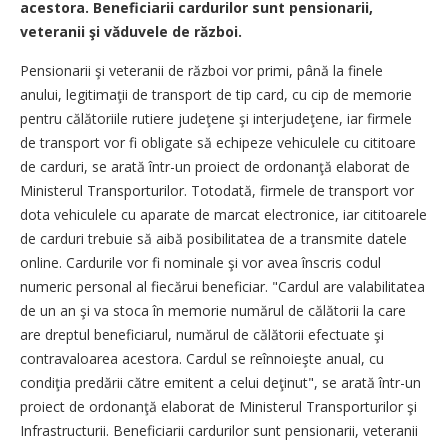
acestora. Beneficiarii cardurilor sunt pensionarii,
veteranii şi văduvele de război.
Pensionarii şi veteranii de război vor primi, până la finele
anului, legitimaţii de transport de tip card, cu cip de memorie
pentru călătoriile rutiere judeţene şi interjudeţene, iar firmele
de transport vor fi obligate să echipeze vehiculele cu cititoare
de carduri, se arată într-un proiect de ordonanţă elaborat de
Ministerul Transporturilor. Totodată, firmele de transport vor
dota vehiculele cu aparate de marcat electronice, iar cititoarele
de carduri trebuie să aibă posibilitatea de a transmite datele
online. Cardurile vor fi nominale şi vor avea înscris codul
numeric personal al fiecărui beneficiar. "Cardul are valabilitatea
de un an şi va stoca în memorie numărul de călătorii la care
are dreptul beneficiarul, numărul de călătorii efectuate şi
contravaloarea acestora. Cardul se reînnoieşte anual, cu
condiţia predării către emitent a celui deţinut", se arată într-un
proiect de ordonanţă elaborat de Ministerul Transporturilor şi
Infrastructurii. Beneficiarii cardurilor sunt pensionarii, veteranii