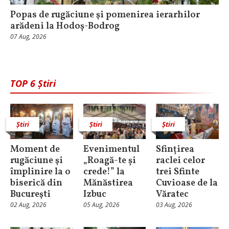
Popas de rugăciune şi pomenirea ierarhilor
arădeni la Hodoș-Bodrog
07 Aug, 2026
TOP 6 Știri
Știri
Știri
Știri
Moment de
Evenimentul
Sfințirea
rugăciune şi
„Roagă-te și
raclei celor
împlinire la o
crede!” la
trei Sfinte
biserică din
Mănăstirea
Cuvioase de la
Bucureşti
Izbuc
Văratec
02 Aug, 2026
05 Aug, 2026
03 Aug, 2026