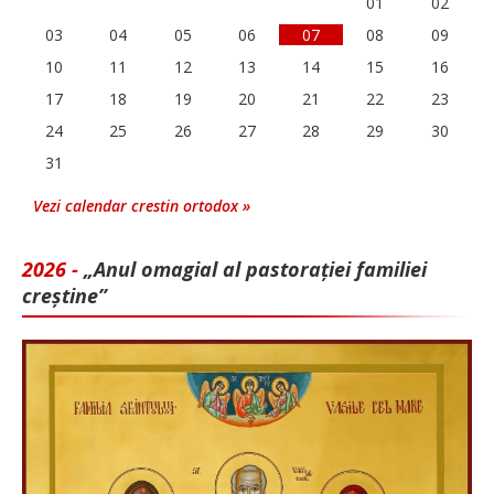
01
02
03
04
05
06
07
08
09
10
11
12
13
14
15
16
17
18
19
20
21
22
23
24
25
26
27
28
29
30
31
Vezi calendar crestin ortodox »
2026 -
„Anul omagial al pastorației familiei
creștine”