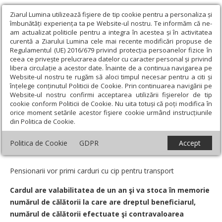
Ziarul Lumina utilizează fişiere de tip cookie pentru a personaliza și
îmbunătăți experiența ta pe Website-ul nostru. Te informăm că ne-
am actualizat politicile pentru a integra în acestea și în activitatea
curentă a Ziarului Lumina cele mai recente modificări propuse de
Regulamentul (UE) 2016/679 privind protecția persoanelor fizice în
ceea ce privește prelucrarea datelor cu caracter personal și privind
libera circulație a acestor date. Înainte de a continua navigarea pe
Website-ul nostru te rugăm să aloci timpul necesar pentru a citi și
Ziarul Lumina
›
Actualitate religioasă
›
Știri
›
Actualitate: Pentru
înțelege conținutul Politicii de Cookie. Prin continuarea navigării pe
cursele rutiere judeţene şi intrajudeţene
Website-ul nostru confirmi acceptarea utilizării fişierelor de tip
cookie conform Politicii de Cookie. Nu uita totuși că poți modifica în
Actualitate: Pentru cursele rutiere
orice moment setările acestor fişiere cookie urmând instrucțiunile
din Politica de Cookie.
judeţene şi intrajudeţene
Politica de Cookie
GDPR
Accept
Un articol de:
Bogdan Cronţ
-
20 Ianuarie 2011
Pensionarii vor primi carduri cu cip pentru transport
Cardul are valabilitatea de un an şi va stoca în memorie
numărul de călătorii la care are dreptul beneficiarul,
numărul de călătorii efectuate şi contravaloarea