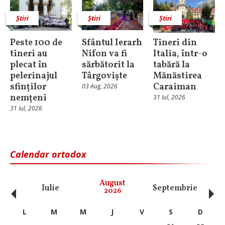
Știri
Știri
Știri
Peste 100 de
Sfântul Ierarh
Tineri din
tineri au
Nifon va fi
Italia, într-o
plecat în
sărbătorit la
tabără la
pelerinajul
Târgoviște
Mănăstirea
sfinților
Caraiman
03 Aug, 2026
nemțeni
31 Iul, 2026
31 Iul, 2026
Calendar ortodox
‹
›
August
Iulie
Septembrie
O
2026
L
M
M
J
V
S
D