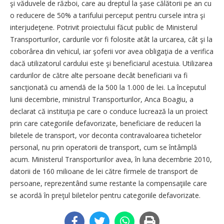
şi văduvele de război, care au dreptul la şase călătorii pe an cu
o reducere de 50% a tarifului perceput pentru cursele intra şi
interjudeţene. Potrivit proiectului făcut public de Ministerul
Transporturilor, cardurile vor fi folosite atât la urcarea, cât şi la
coborârea din vehicul, iar şoferii vor avea obligaţia de a verifica
dacă utilizatorul cardului este şi beneficiarul acestuia. Utilizarea
cardurilor de către alte persoane decât beneficiarii va fi
sancţionată cu amendă de la 500 la 1.000 de lei. La începutul
lunii decembrie, ministrul Transporturilor, Anca Boagiu, a
declarat că instituţia pe care o conduce lucrează la un proiect
prin care categoriile defavorizate, beneficiare de reduceri la
biletele de transport, vor deconta contravaloarea tichetelor
personal, nu prin operatorii de transport, cum se întâmplă
acum. Ministerul Transporturilor avea, în luna decembrie 2010,
datorii de 160 milioane de lei către firmele de transport de
persoane, reprezentând sume restante la compensaţiile care
se acordă în preţul biletelor pentru categoriile defavorizate.