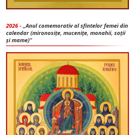
2026 -
„Anul comemorativ al sfintelor femei din
calendar (mironosițe, mu­cenițe, monahii, soții
și mame)”