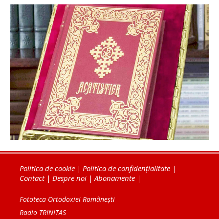
Politica de cookie
|
Politica de confidențialitate
|
Contact
|
Despre noi
|
Abonamente
|
Fototeca Ortodoxiei Românești
Radio TRINITAS