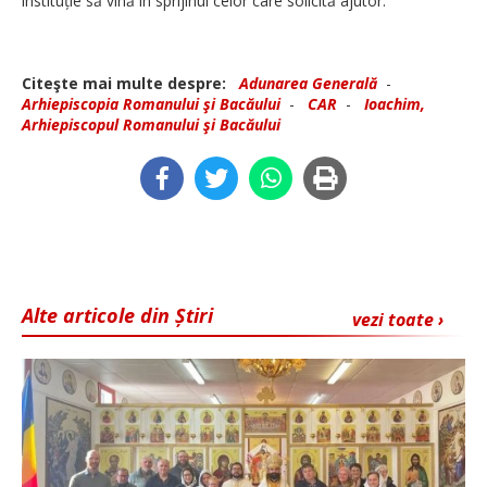
instituție să vină în sprijinul celor care solicită ajutor.
Citeşte mai multe despre:
Adunarea Generală
-
Arhiepiscopia Romanului şi Bacăului
-
CAR
-
Ioachim,
Arhiepiscopul Romanului şi Bacăului
Alte articole din Știri
vezi toate ›