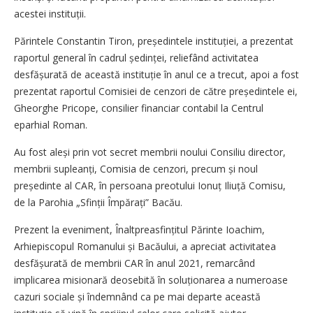
acestei instituții.
Părintele Constantin Tiron, președintele instituției, a prezentat
raportul general în cadrul ședinței, reliefând activitatea
desfășurată de această instituție în anul ce a trecut, apoi a fost
prezentat raportul Comisiei de cenzori de către președintele ei,
Gheorghe Pricope, consilier financiar contabil la Centrul
eparhial Roman.
Au fost aleși prin vot secret membrii noului Consiliu director,
membrii supleanți, Comisia de cenzori, precum și noul
președinte al CAR, în persoana preotului Ionuț Iliuță Comisu,
de la Parohia „Sfinții Împărați” Bacău.
Prezent la eveniment, Înaltpreasfințitul Părinte Ioachim,
Arhiepiscopul Romanului și Bacăului, a apreciat activitatea
desfășurată de membrii CAR în anul 2021, remarcând
implicarea misionară deosebită în soluționarea a numeroase
cazuri sociale și îndemnând ca pe mai departe această