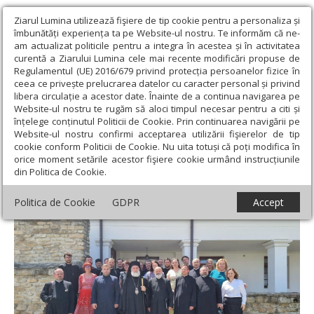
Ziarul Lumina utilizează fişiere de tip cookie pentru a personaliza și
îmbunătăți experiența ta pe Website-ul nostru. Te informăm că ne-
am actualizat politicile pentru a integra în acestea și în activitatea
curentă a Ziarului Lumina cele mai recente modificări propuse de
Regulamentul (UE) 2016/679 privind protecția persoanelor fizice în
ceea ce privește prelucrarea datelor cu caracter personal și privind
libera circulație a acestor date. Înainte de a continua navigarea pe
Website-ul nostru te rugăm să aloci timpul necesar pentru a citi și
Ziarul Lumina
›
Actualitate religioasă
›
Știri
›
Adunarea
înțelege conținutul Politicii de Cookie. Prin continuarea navigării pe
Generală anuală a CAR din Eparhia Romanului și Bacăului
Website-ul nostru confirmi acceptarea utilizării fişierelor de tip
cookie conform Politicii de Cookie. Nu uita totuși că poți modifica în
Adunarea Generală anuală a CAR din
orice moment setările acestor fişiere cookie urmând instrucțiunile
din Politica de Cookie.
Eparhia Romanului și Bacăului
Politica de Cookie
GDPR
Accept