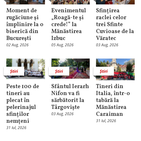
Moment de
Evenimentul
Sfințirea
rugăciune şi
„Roagă-te și
raclei celor
împlinire la o
crede!” la
trei Sfinte
biserică din
Mănăstirea
Cuvioase de la
Bucureşti
Izbuc
Văratec
02 Aug, 2026
05 Aug, 2026
03 Aug, 2026
Știri
Știri
Știri
Peste 100 de
Sfântul Ierarh
Tineri din
tineri au
Nifon va fi
Italia, într-o
plecat în
sărbătorit la
tabără la
pelerinajul
Târgoviște
Mănăstirea
sfinților
Caraiman
03 Aug, 2026
nemțeni
31 Iul, 2026
31 Iul, 2026