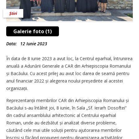
Știri
Galerie foto (1)
Data:
12 Iunie 2023
În data de 8 iunie 2023 a avut loc, la Centrul eparhial, întrunirea
anuală a Adunării Generale a CAR din Arhiepiscopia Romanului
și Bacăului. Cu acest prilej au avut loc darea de seamă pentru
anul financiar 2022 și alegerea noului președinte al acestei
organizații.
Reprezentanții membrilor CAR din Arhi­episcopia Romanului și
Bacăului s-au întâlnit joi, 8 iunie, în Sala „Sf. Ierarh Dosoftei”
din cadrul ansamblului arhitectonic al Centrului eparhial
Roman, unde au dezbătut și analizat diverse probleme,
căutând cele mai utile soluții pentru ajutorarea membrilor
înscriși și făcând propuneri pentru dinamizarea activităților