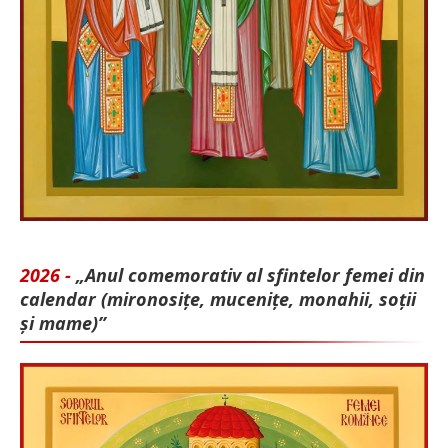
2026 -
„Anul comemorativ al sfintelor femei din
calendar (mironosițe, mu­cenițe, monahii, soții
și mame)”