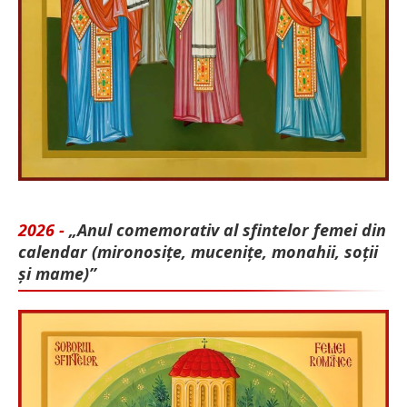
2026 -
„Anul comemorativ al sfintelor femei din
calendar (mironosițe, mu­cenițe, monahii, soții
și mame)”