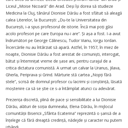
Liceul „Moise Nicoară” din Arad. Deși își dorea să studieze
Medicina la Cluj, tânărul Dionisie Dărău a fost sfătuit să aleagă
calea Literelor, la București: „Du-te la Universitatea din
București, i-a spus profesorul de istorie. Încă mai poți găsi
acolo profesori pe care Europa nu-i are”. Și așa a fost. I-a avut
îndrumători pe George Călinescu, Tudor Vianu, Iorgu Iordan.
Încercările nu au întârziat să apară. Astfel, în 1957, în miez de
noapte, Dionisie Dărău a fost arestat de comuniști, interogat,
bătut și întemnițat vreme de șase ani, pentru curajul de a
critica dictatura comunistă. A urmat un calvar la Uranus, Jilava,
Gherla, Periprava și Grind. Mărturie stă cartea „Nopți fără
stele”, scrisă de domnul profesor cu lacrimi și conștiință, lăsată
moștenire ca să se știe ce s-a întâmplat atunci cu adevărat.
Prezența discretă, plină de pace și sensibilitate a lui Dionisie
Dărău, alături de soția dumnealui, Elena Dărău, în mijlocul
comunității Bisericii „Sfânta Ecaterina” reprezintă o șansă de a
înțelege că fără dreaptă credință, nădejde și caracter nu putem
izbândi.