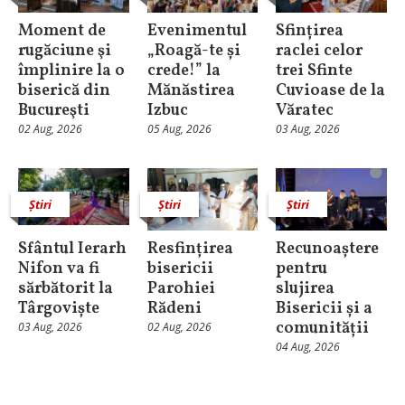
Moment de
Evenimentul
Sfințirea
rugăciune şi
„Roagă-te și
raclei celor
împlinire la o
crede!” la
trei Sfinte
biserică din
Mănăstirea
Cuvioase de la
Bucureşti
Izbuc
Văratec
02 Aug, 2026
05 Aug, 2026
03 Aug, 2026
Știri
Știri
Știri
Sfântul Ierarh
Resfințirea
Recunoaștere
Nifon va fi
bisericii
pentru
sărbătorit la
Parohiei
slujirea
Târgoviște
Rădeni
Bisericii și a
comunității
03 Aug, 2026
02 Aug, 2026
04 Aug, 2026