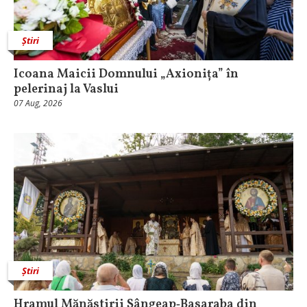
Știri
Icoana Maicii Domnului „Axionița” în
pelerinaj la Vaslui
07 Aug, 2026
Știri
Hramul Mănăstirii Sângeap‑Basaraba din