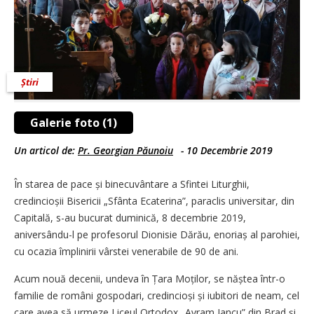
Știri
Galerie foto (1)
Un articol de:
Pr. Georgian Păunoiu
-
10 Decembrie 2019
În starea de pace și binecuvântare a Sfintei Liturghii,
credincioșii Bisericii „Sfânta Ecaterina”, paraclis universitar, din
Capitală, s-au bucurat duminică, 8 decembrie 2019,
aniversându-l pe profesorul Dionisie Dărău, enoriaș al parohiei,
cu ocazia împlinirii vârs­tei venerabile de 90 de ani.
Acum nouă decenii, undeva în Țara Moților, se năștea într-o
familie de români gospodari, credincioși și iubitori de neam, cel
care avea să urmeze Liceul Ortodox „Avram Iancu” din Brad și