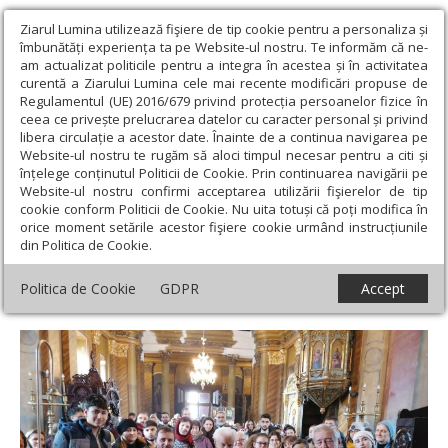
Ziarul Lumina utilizează fişiere de tip cookie pentru a personaliza și
îmbunătăți experiența ta pe Website-ul nostru. Te informăm că ne-
am actualizat politicile pentru a integra în acestea și în activitatea
curentă a Ziarului Lumina cele mai recente modificări propuse de
Regulamentul (UE) 2016/679 privind protecția persoanelor fizice în
ceea ce privește prelucrarea datelor cu caracter personal și privind
libera circulație a acestor date. Înainte de a continua navigarea pe
Website-ul nostru te rugăm să aloci timpul necesar pentru a citi și
Ziarul Lumina
›
Actualitate religioasă
›
Știri
›
Aniversarea
înțelege conținutul Politicii de Cookie. Prin continuarea navigării pe
deținutului politic Dionisie Dărău la Biserica „Sfânta Ecaterina” din
Website-ul nostru confirmi acceptarea utilizării fişierelor de tip
București
cookie conform Politicii de Cookie. Nu uita totuși că poți modifica în
orice moment setările acestor fişiere cookie urmând instrucțiunile
Aniversarea deținutului politic Dionisie
din Politica de Cookie.
Dărău la Biserica „Sfânta Ecaterina” din
Politica de Cookie
GDPR
Accept
București