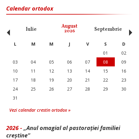
Calendar ortodox
‹
›
August
Iulie
Septembrie
O
2026
L
M
M
J
V
S
D
01
02
03
04
05
06
07
08
09
10
11
12
13
14
15
16
17
18
19
20
21
22
23
24
25
26
27
28
29
30
31
Vezi calendar crestin ortodox »
2026 -
„Anul omagial al pastorației familiei
creștine”