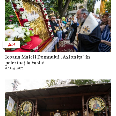
Știri
Icoana Maicii Domnului „Axionița” în
pelerinaj la Vaslui
07 Aug, 2026