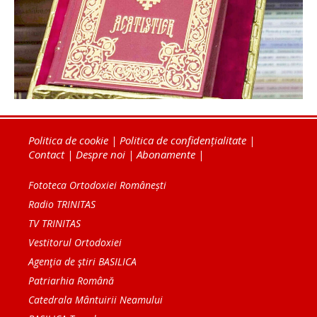
Politica de cookie
|
Politica de confidențialitate
|
Contact
|
Despre noi
|
Abonamente
|
Fototeca Ortodoxiei Românești
Radio TRINITAS
TV TRINITAS
Vestitorul Ortodoxiei
Agenţia de ştiri BASILICA
Patriarhia Română
Catedrala Mântuirii Neamului