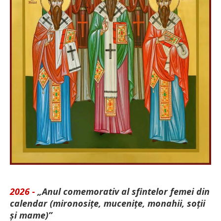
2026 -
„Anul comemorativ al sfintelor femei din
calendar (mironosițe, mu­cenițe, monahii, soții
și mame)”