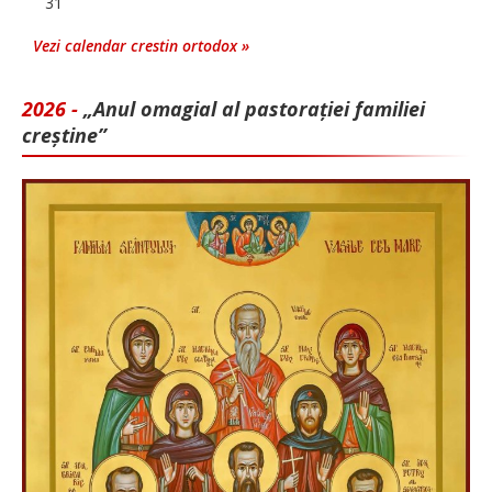
31
Vezi calendar crestin ortodox »
2026 -
„Anul omagial al pastorației familiei
creștine”