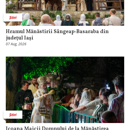
Știri
Hramul Mănăstirii Sângeap‑Basaraba din
judeţul Iaşi
07 Aug, 2026
Știri
Icoana Maicii Domnului de la Mănăstirea