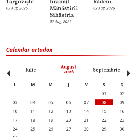
Târgoviște
hramul
Rădeni
Mănăstirii
03 Aug, 2026
02 Aug, 2026
Sihăstria
07 Aug, 2026
Calendar ortodox
‹
›
August
Iulie
Septembrie
O
2026
L
M
M
J
V
S
D
01
02
03
04
05
06
07
08
09
10
11
12
13
14
15
16
17
18
19
20
21
22
23
24
25
26
27
28
29
30