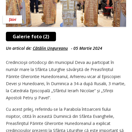
Știri
Galerie foto (2)
Un articol de:
Cătălin Ungureanu
-
05 Martie 2024
Credincioşii ortodocşi din municipiul Deva au participat în
număr mare la Sfânta Liturghie săvârşită de Preasfințitul
Părinte Gherontie Hunedoreanul, Arhiereu-vicar al Episcopiei
Devei și Hunedoarei, în Duminica a 34-a după Rusalii, 3 martie,
la Catedrala Episcopală „Sfântul Ierarh Nicolae” și „Sfinții
Apostoli Petru și Pavel”.
Cu acest prilej, referindu-se la Parabola întoarcerii fiului
risipitor, citită în această Duminică din Sfânta Evanghelie,
Preasfinţitul Părinte Gherontie Hunedoreanul a explicat
credincioșilor prezenți la Sfânta Liturghie că este important să