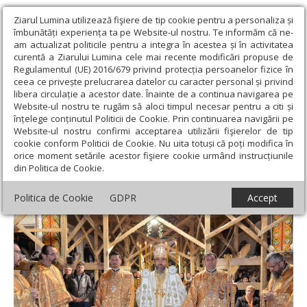
Ziarul Lumina utilizează fişiere de tip cookie pentru a personaliza și
îmbunătăți experiența ta pe Website-ul nostru. Te informăm că ne-
am actualizat politicile pentru a integra în acestea și în activitatea
curentă a Ziarului Lumina cele mai recente modificări propuse de
Regulamentul (UE) 2016/679 privind protecția persoanelor fizice în
ceea ce privește prelucrarea datelor cu caracter personal și privind
libera circulație a acestor date. Înainte de a continua navigarea pe
Website-ul nostru te rugăm să aloci timpul necesar pentru a citi și
Ziarul Lumina
›
Actualitate religioasă
›
Știri
›
Binecuvântare
înțelege conținutul Politicii de Cookie. Prin continuarea navigării pe
arhierească la Catedrala din Deva
Website-ul nostru confirmi acceptarea utilizării fişierelor de tip
cookie conform Politicii de Cookie. Nu uita totuși că poți modifica în
Binecuvântare arhierească la Catedrala din
orice moment setările acestor fişiere cookie urmând instrucțiunile
din Politica de Cookie.
Deva
Politica de Cookie
GDPR
Accept