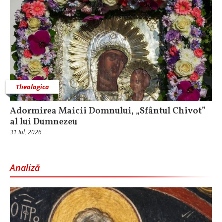
Theologica
Adormirea Maicii Domnului, „Sfântul Chivot”
al lui Dumnezeu
31 Iul, 2026
Analiză