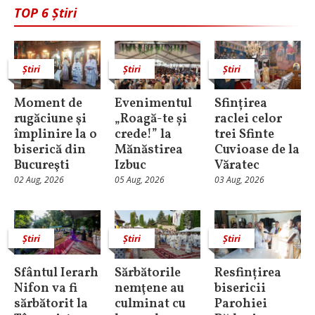
TOP 6 Știri
Știri
Știri
Știri
Moment de
Evenimentul
Sfințirea
rugăciune şi
„Roagă-te și
raclei celor
împlinire la o
crede!” la
trei Sfinte
biserică din
Mănăstirea
Cuvioase de la
Bucureşti
Izbuc
Văratec
02 Aug, 2026
05 Aug, 2026
03 Aug, 2026
Știri
Știri
Știri
Sfântul Ierarh
Sărbătorile
Resfințirea
Nifon va fi
nemţene au
bisericii
sărbătorit la
culminat cu
Parohiei