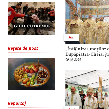
Știri
Rețete de post
„Întâlnirea moților c
Dupăpiatră-Cheia, j
09 Iul, 2026
Reportaj