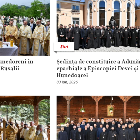
Știri
hunedoreni în
Ședința de constituire a Adună
 Rusalii
eparhiale a Episcopiei Devei și
Hunedoarei
03 Iun, 2026