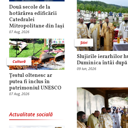
Două secole de la
hotărârea edificării
Catedralei
Mitropolitane din Iași
07 Aug, 2026
Știri
Slujirile ierarhilor 
Cultură
Duminica întâi după
09 Iun, 2026
Țestul oltenesc ar
putea fi inclus în
patrimoniul UNESCO
07 Aug, 2026
Actualitate socială