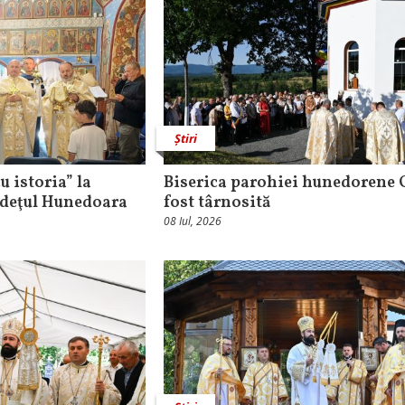
Știri
u istoria” la
Biserica parohiei hunedorene 
udeţul Hunedoara
fost târnosită
08 Iul, 2026