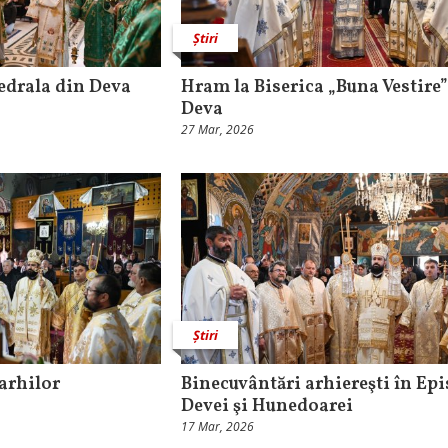
Știri
edrala din Deva
Hram la Biserica „Buna Vestire”
Deva
27 Mar, 2026
Știri
rarhilor
Binecuvântări arhiereşti în Ep
Devei şi Hunedoarei
17 Mar, 2026