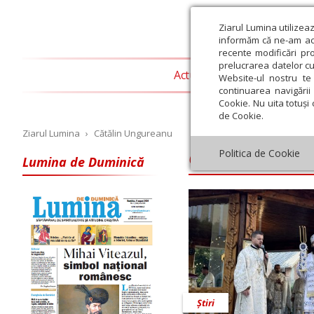
Ziarul Lumina utilizea
informăm că ne-am actu
recente modificări pr
prelucrarea datelor cu
Actualitate religioasă
T
Website-ul nostru te 
continuarea navigării 
Cookie. Nu uita totuși 
de Cookie.
Ziarul Lumina
›
Cătălin Ungureanu
Cătălin Ungure
Politica de Cookie
Lumina de Duminică
Iulie
August
Septembrie
Octombrie
Noiembrie
Dec
Știri