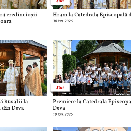
Știri
ru credincioșii
Hram la Catedrala Episcopală 
doara
30 Iun, 2026
Știri
ă Rusalii la
Premiere la Catedrala Episcopa
ă din Deva
Deva
19 Iun, 2026