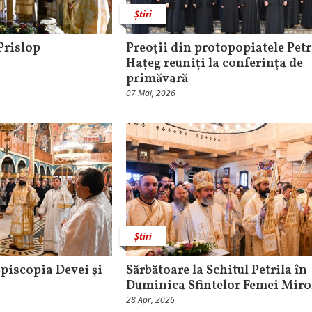
Știri
Prislop
Preoţii din protopopiatele Petr
Hațeg reuniţi la conferinţa de
primăvară
07 Mai, 2026
Știri
 Episcopia Devei şi
Sărbătoare la Schitul Petrila în
Duminica Sfintelor Femei Miro
28 Apr, 2026