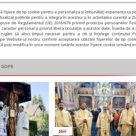
ză fişiere de tip cookie pentru a personaliza și îmbunătăți experiența ta p
alizat politicile pentru a integra în acestea și în activitatea curentă a Z
opuse de Regulamentul (UE) 2016/679 privind protecția persoanelor fizi
 caracter personal și privind libera circulație a acestor date. Înainte de 
eologie și spiritualitate
Educaţie și Cultură
Societate
rugăm să aloci timpul necesar pentru a citi și înțelege conținutul Pol
pe Website-ul nostru confirmi acceptarea utilizării fişierelor de tip cook
că poți modifica în orice moment setările acestor fişiere cookie urmând ins
anu
GDPR
embrie
Ianuarie
Februarie
Martie
Aprilie
M
Știri