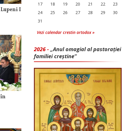
17
18
19
20
21
22
23
 Lupeni I
24
25
26
27
28
29
30
31
Vezi calendar crestin ortodox »
2026 -
„Anul omagial al pastorației
familiei creștine”
 în