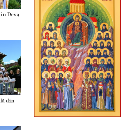
din Deva
lă din