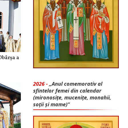
Obârșa a
2026 -
„Anul comemorativ al
sfintelor femei din calendar
(mironosițe, mu­cenițe, monahii,
soții și mame)”