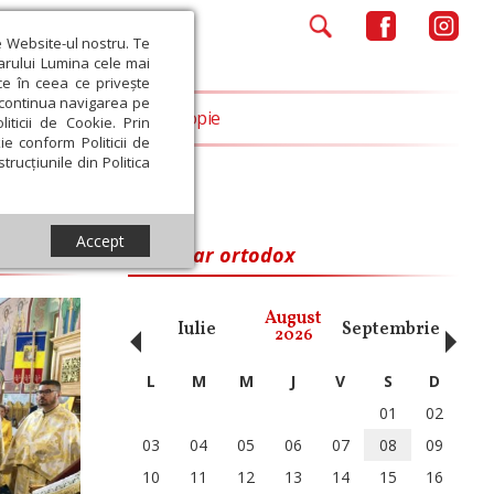
e Website-ul nostru. Te
iarului Lumina cele mai
ce în ceea ce privește
a continua navigarea pe
Opinii
Filantropie
iticii de Cookie. Prin
ie conform Politicii de
trucțiunile din Politica
Accept
Calendar ortodox
‹
›
August
ai
Iunie
Iulie
Septembrie
Octom
2026
L
M
M
J
V
S
D
01
02
03
04
05
06
07
08
09
10
11
12
13
14
15
16