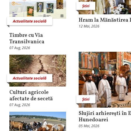
Știri
Hram la Mănăstirea 
Actualitate socială
12 Mai, 2026
Timbre cu Via
Transilvanica
07 Aug, 2026
Actualitate socială
Culturi agricole
afectate de secetă
Știri
07 Aug, 2026
Slujiri arhiereşti în
Hunedoarei
05 Mai, 2026