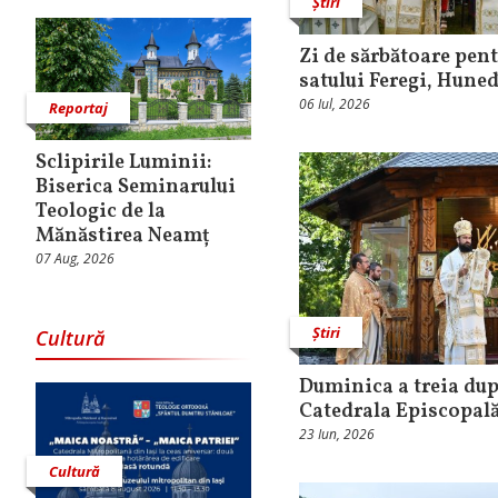
Știri
Zi de sărbătoare pent
satului Feregi, Hune
06 Iul, 2026
Reportaj
Sclipirile Luminii:
Biserica Seminarului
Teologic de la
Mănăstirea Neamț
07 Aug, 2026
Știri
Cultură
Duminica a treia dup
Catedrala Episcopal
23 Iun, 2026
Cultură