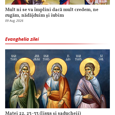
Mult ni se va împlini dacă mult credem, ne
rugăm, nădăjduim și iubim
09 Aug, 2026
Evanghelia zilei
Matei 22, 23–33 (Iisus și saducheii)