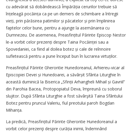
cu adevărat să dobândească Împărăția cerurilor trebuie să
înțeleagă pocăința ca pe un demers de schimbare a întregii
vieți, prin părăsirea patimilor și păcatelor și prin împlinirea
faptelor celor bune, pentru a ajunge la asemănarea cu
Dumnezeu. De asemenea, Preasfințitul Părinte Episcop Nestor
le-a vorbit celor prezenți despre Taina Pocăinței sau a
Spovedaniei, ca fiind al doilea botez și cale de reînnoire
sufletească pentru a pune început bun în lucrarea virtuților.
Preasfințitul Părinte Gherontie Hunedoreanul, Arhiereu-vicar al
Episcopiei Devei și Hunedoarei, a săvârșit Sfânta Liturghie în
această duminică la Biserica „Sfinții Arhangheli Mihail și Gavriil”
din Parohia Bacea, Protopopiatul Deva, împreună cu soborul
slujitor. După Sfânta Liturghie a fost săvârşită Taina Sfântului
Botez pentru pruncul Valeriu, fiul preotului paroh Bogdan
Mihanța.
La predică, Preasfințitul Părinte Gherontie Hunedoreanul a
vorbit celor prezenţi despre curăția inimii, îndemnând