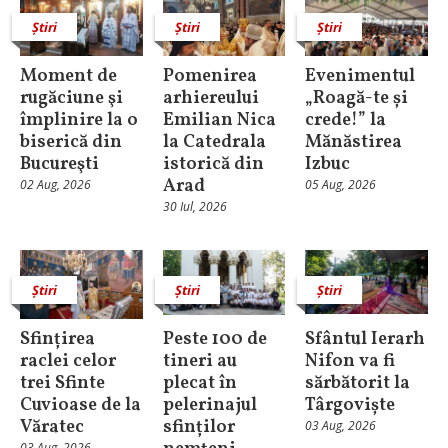
Știri
Știri
Știri
Moment de
Pomenirea
Evenimentul
rugăciune şi
arhiereului
„Roagă-te și
împlinire la o
Emilian Nica
crede!” la
biserică din
la Catedrala
Mănăstirea
Bucureşti
istorică din
Izbuc
Arad
02 Aug, 2026
05 Aug, 2026
30 Iul, 2026
Știri
Știri
Știri
Sfințirea
Peste 100 de
Sfântul Ierarh
raclei celor
tineri au
Nifon va fi
trei Sfinte
plecat în
sărbătorit la
Cuvioase de la
pelerinajul
Târgoviște
Văratec
sfinților
03 Aug, 2026
03 Aug, 2026