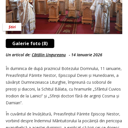
Știri
Galerie foto (8)
Un articol de:
Cătălin Ungureanu
-
14 Ianuarie 2026
În duminica de după praznicul Botezului Domnului, 11 ianuarie,
Preasfințitul Părinte Nestor, Episcopul Devei și Hunedoarei, a
săvâr­șit Dumnezeiasca Liturghie, împreună cu soborul de
preoți și diaconi, la Schitul Bălata, cu hramurile „Sfântul Cuvios
Irodion de la Lainici” și „Sfinții doctori fără de arginți Cosma și
Damian”.
În cuvântul de învățătură, Preasfințitul Părinte Episcop Nestor,
vorbind despre îndemnul Mântuitorului la pocăință din pericopa
evanghelică a acestei duminici, a explicat că toţi cei ce doresc