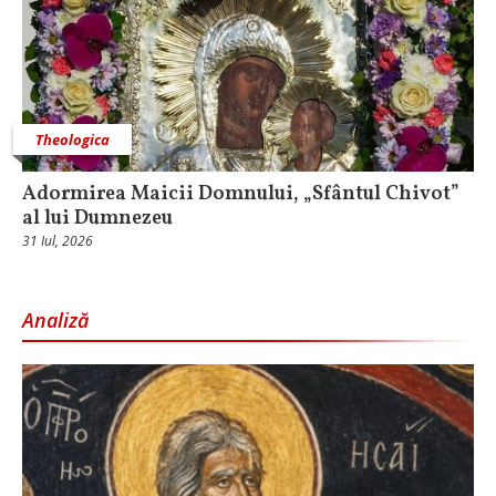
Theologica
Adormirea Maicii Domnului, „Sfântul Chivot”
al lui Dumnezeu
31 Iul, 2026
Analiză