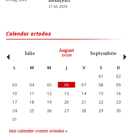
nemțeni
31 Iul, 2026
Calendar ortodox
‹
›
August
Iulie
Septembrie
O
2026
L
M
M
J
V
S
D
01
02
03
04
05
06
07
08
09
10
11
12
13
14
15
16
17
18
19
20
21
22
23
24
25
26
27
28
29
30
31
Vezi calendar crestin ortodox »