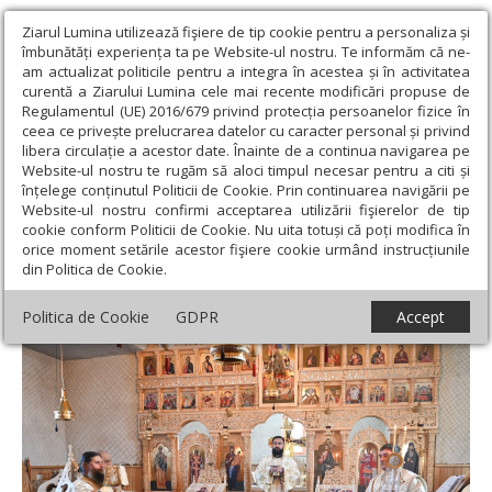
Ziarul Lumina utilizează fişiere de tip cookie pentru a personaliza și
îmbunătăți experiența ta pe Website-ul nostru. Te informăm că ne-
am actualizat politicile pentru a integra în acestea și în activitatea
curentă a Ziarului Lumina cele mai recente modificări propuse de
Regulamentul (UE) 2016/679 privind protecția persoanelor fizice în
ceea ce privește prelucrarea datelor cu caracter personal și privind
libera circulație a acestor date. Înainte de a continua navigarea pe
Website-ul nostru te rugăm să aloci timpul necesar pentru a citi și
Ziarul Lumina
›
Actualitate religioasă
›
Știri
›
Binecuvântări
înțelege conținutul Politicii de Cookie. Prin continuarea navigării pe
arhiereşti pentru credincioşii din Episcopia Devei şi Hunedoarei
Website-ul nostru confirmi acceptarea utilizării fişierelor de tip
cookie conform Politicii de Cookie. Nu uita totuși că poți modifica în
Binecuvântări arhiereşti pentru
orice moment setările acestor fişiere cookie urmând instrucțiunile
din Politica de Cookie.
credincioşii din Episcopia Devei şi
Hunedoarei
Politica de Cookie
GDPR
Accept