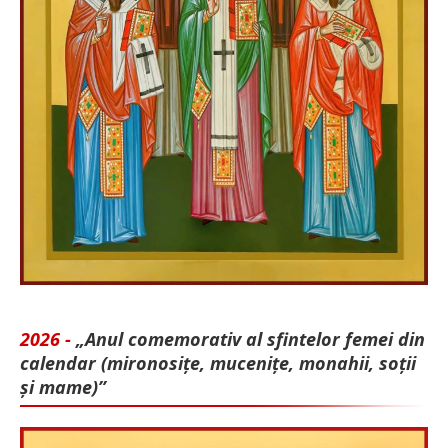
2026 -
„Anul comemorativ al sfintelor femei din
calendar (mironosițe, mu­cenițe, monahii, soții
și mame)”