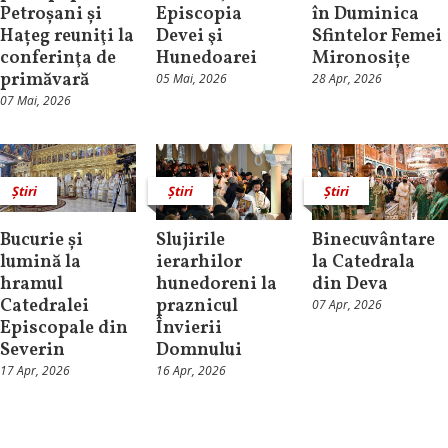
Petroșani și
Episcopia
în Duminica
Hațeg reuniţi la
Devei şi
Sfintelor Femei
conferinţa de
Hunedoarei
Mironosițe
primăvară
05 Mai, 2026
28 Apr, 2026
07 Mai, 2026
Știri
Știri
Știri
Bucurie și
Slujirile
Binecuvântare
lumină la
ierarhilor
la Catedrala
hramul
hunedoreni la
din Deva
Catedralei
praznicul
07 Apr, 2026
Episcopale din
Învierii
Severin
Domnului
17 Apr, 2026
16 Apr, 2026