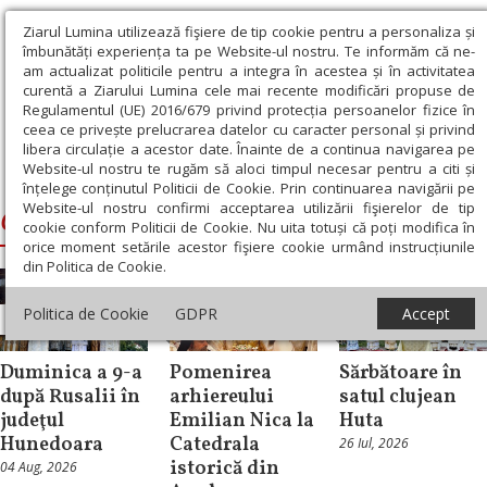
Ziarul Lumina utilizează fişiere de tip cookie pentru a personaliza și
îmbunătăți experiența ta pe Website-ul nostru. Te informăm că ne-
am actualizat politicile pentru a integra în acestea și în activitatea
curentă a Ziarului Lumina cele mai recente modificări propuse de
Regulamentul (UE) 2016/679 privind protecția persoanelor fizice în
ceea ce privește prelucrarea datelor cu caracter personal și privind
libera circulație a acestor date. Înainte de a continua navigarea pe
Website-ul nostru te rugăm să aloci timpul necesar pentru a citi și
Ziarul Lumina
›
Gherontie Hunedoreanul
înțelege conținutul Politicii de Cookie. Prin continuarea navigării pe
Website-ul nostru confirmi acceptarea utilizării fişierelor de tip
Gherontie Hunedoreanul
cookie conform Politicii de Cookie. Nu uita totuși că poți modifica în
orice moment setările acestor fişiere cookie urmând instrucțiunile
din Politica de Cookie.
Politica de Cookie
GDPR
Accept
Știri
Știri
Știri
Duminica a 9-a
Pomenirea
Sărbătoare în
după Rusalii în
arhiereului
satul clujean
judeţul
Emilian Nica la
Huta
Hunedoara
Catedrala
26 Iul, 2026
istorică din
04 Aug, 2026