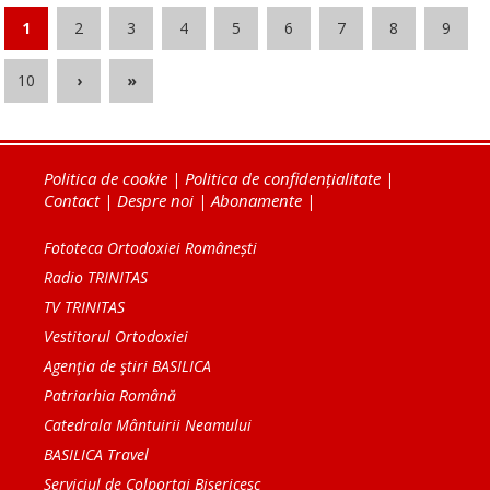
1
2
3
4
5
6
7
8
9
10
›
»
Politica de cookie
|
Politica de confidențialitate
|
Contact
|
Despre noi
|
Abonamente
|
Fototeca Ortodoxiei Românești
Radio TRINITAS
TV TRINITAS
Vestitorul Ortodoxiei
Agenţia de ştiri BASILICA
Patriarhia Română
Catedrala Mântuirii Neamului
BASILICA Travel
Serviciul de Colportaj Bisericesc