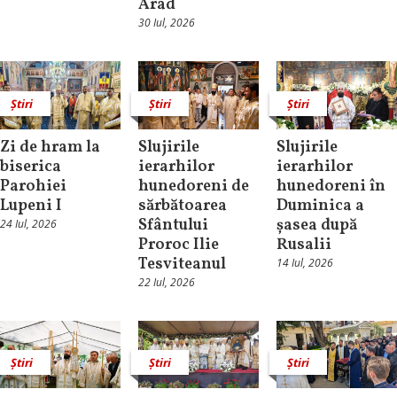
Arad
30 Iul, 2026
Știri
Știri
Știri
Zi de hram la
Slujirile
Slujirile
biserica
ierarhilor
ierarhilor
Parohiei
hunedoreni de
hunedoreni în
Lupeni I
sărbătoarea
Duminica a
Sfântului
șasea după
24 Iul, 2026
Proroc Ilie
Rusalii
Tesviteanul
14 Iul, 2026
22 Iul, 2026
Știri
Știri
Știri