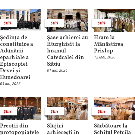
Știri
Știri
Știri
Ședința de
Șase arhierei au
Hram la
constituire a
liturghisit la
Mănăstirea
Adunării
hramul
Prislop
eparhiale a
Catedralei din
12 Mai, 2026
Episcopiei
Sibiu
Devei și
01 Iun, 2026
Hunedoarei
03 Iun, 2026
Știri
Știri
Știri
Preoţii din
Slujiri
Sărbătoare la
protopopiatele
arhiereşti în
Schitul Petrila