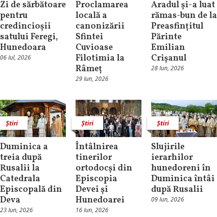
Zi de sărbătoare
Proclamarea
Aradul și-a luat
pentru
locală a
rămas-bun de la
credincioșii
canonizării
Preasfințitul
satului Feregi,
Sfintei
Părinte
Hunedoara
Cuvioase
Emilian
Filotimia la
Crișanul
06 Iul, 2026
Râmeț
28 Iun, 2026
29 Iun, 2026
Știri
Știri
Știri
Duminica a
Întâlnirea
Slujirile
treia după
tinerilor
ierarhilor
Rusalii la
ortodocși din
hunedoreni în
Catedrala
Episcopia
Duminica întâi
Episcopală din
Devei și
după Rusalii
Deva
Hunedoarei
09 Iun, 2026
23 Iun, 2026
16 Iun, 2026