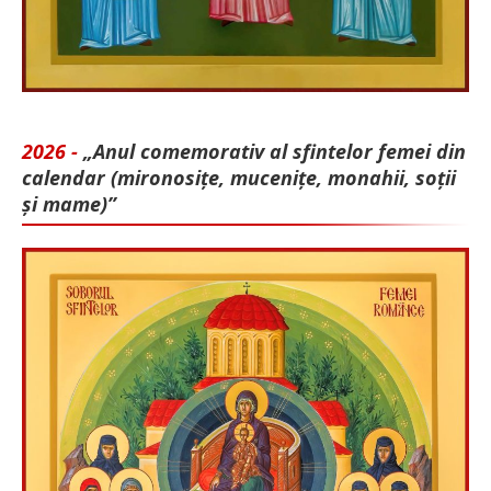
2026 -
„Anul comemorativ al sfintelor femei din
calendar (mironosițe, mu­cenițe, monahii, soții
și mame)”