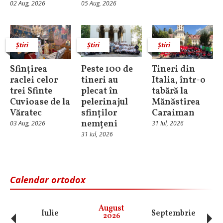
02 Aug, 2026
05 Aug, 2026
Știri
Știri
Știri
Sfințirea
Peste 100 de
Tineri din
raclei celor
tineri au
Italia, într-o
trei Sfinte
plecat în
tabără la
Cuvioase de la
pelerinajul
Mănăstirea
Văratec
sfinților
Caraiman
nemțeni
03 Aug, 2026
31 Iul, 2026
31 Iul, 2026
Calendar ortodox
‹
›
August
Iulie
Septembrie
O
2026