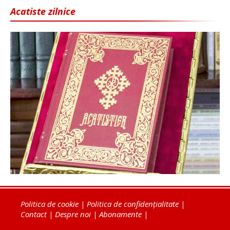
Acatiste zilnice
Politica de cookie
|
Politica de confidențialitate
|
Contact
|
Despre noi
|
Abonamente
|