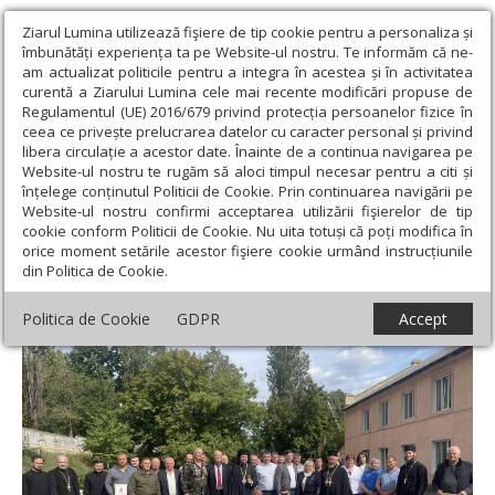
Ziarul Lumina utilizează fişiere de tip cookie pentru a personaliza și
îmbunătăți experiența ta pe Website-ul nostru. Te informăm că ne-
am actualizat politicile pentru a integra în acestea și în activitatea
curentă a Ziarului Lumina cele mai recente modificări propuse de
Regulamentul (UE) 2016/679 privind protecția persoanelor fizice în
ceea ce privește prelucrarea datelor cu caracter personal și privind
libera circulație a acestor date. Înainte de a continua navigarea pe
Website-ul nostru te rugăm să aloci timpul necesar pentru a citi și
Ziarul Lumina
›
Actualitate religioasă
›
Știri
›
Binecuvântare
înțelege conținutul Politicii de Cookie. Prin continuarea navigării pe
arhierească pentru constructorii de mașini din Căușeni
Website-ul nostru confirmi acceptarea utilizării fişierelor de tip
cookie conform Politicii de Cookie. Nu uita totuși că poți modifica în
Binecuvântare arhierească pentru
orice moment setările acestor fişiere cookie urmând instrucțiunile
din Politica de Cookie.
constructorii de mașini din Căușeni
Politica de Cookie
GDPR
Accept