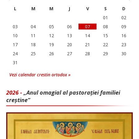
L
M
M
J
V
S
D
01
02
03
04
05
06
07
08
09
10
11
12
13
14
15
16
17
18
19
20
21
22
23
24
25
26
27
28
29
30
31
Vezi calendar crestin ortodox »
2026 -
„Anul omagial al pastorației familiei
creștine”