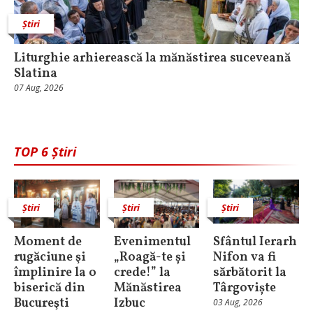
Știri
Liturghie arhierească la mănăstirea suceveană
Slatina
07 Aug, 2026
TOP 6 Știri
Știri
Știri
Știri
Moment de
Evenimentul
Sfântul Ierarh
rugăciune şi
„Roagă-te și
Nifon va fi
împlinire la o
crede!” la
sărbătorit la
biserică din
Mănăstirea
Târgoviște
Bucureşti
Izbuc
03 Aug, 2026