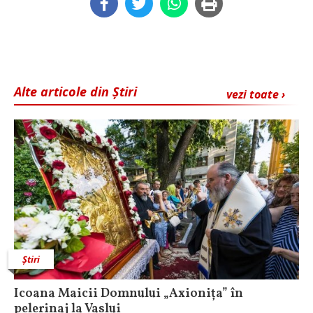
Alte articole din Știri
vezi toate ›
Știri
Icoana Maicii Domnului „Axionița” în
pelerinaj la Vaslui