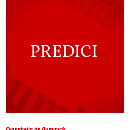
Evanghelia de Duminică