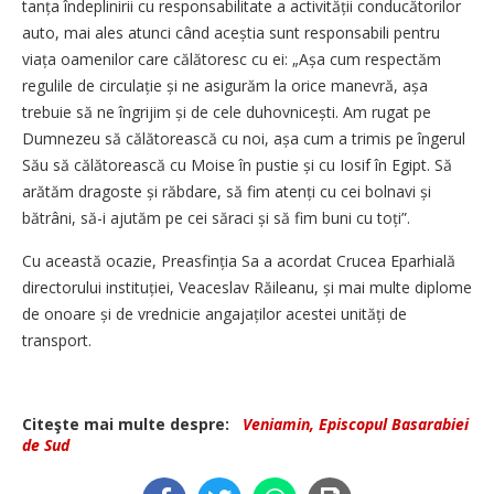
tanța îndeplinirii cu responsabilitate a activității conducătorilor
auto, mai ales atunci când aceștia sunt responsabili pentru
viața oamenilor care călătoresc cu ei: „Așa cum respectăm
regulile de cir­culație și ne asigurăm la orice manevră, așa
trebuie să ne îngrijim și de cele duhov­nicești. Am rugat pe
Dumnezeu să călătorească cu noi, așa cum a trimis pe îngerul
Său să călătorească cu Moise în pustie și cu Iosif în Egipt. Să
arătăm dragoste și răbdare, să fim atenți cu cei bolnavi și
bătrâni, să-i ajutăm pe cei săraci și să fim buni cu toți”.
Cu această ocazie, Preasfinția Sa a acordat Crucea Eparhială
directorului instituției, Veaceslav Răi­leanu, și mai multe diplome
de onoare și de vrednicie angajaților acestei unități de
transport.
Citeşte mai multe despre:
Veniamin, Episcopul Basarabiei
de Sud