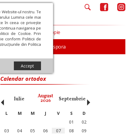
e Website-ul nostru. Te
iarului Lumina cele mai
ce în ceea ce privește
a continua navigarea pe
Opinii
Filantropie
iticii de Cookie. Prin
ie conform Politicii de
trucțiunile din Politica
In memoriam
Diaspora
Accept
n Cluj-Napoca
Calendar ortodox
‹
›
August
Iulie
Septembrie
Octombrie
Noiembri
2026
L
M
M
J
V
S
D
01
02
03
04
05
06
07
08
09