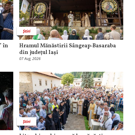
Știri
 în
Hramul Mănăstirii Sângeap‑Basaraba
din judeţul Iaşi
07 Aug, 2026
Știri