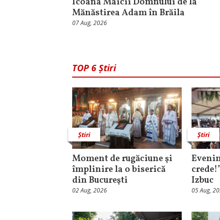
Icoana Maicii Domnului de la
Mănăstirea Adam în Brăila
07 Aug, 2026
TOP 6 Știri
Știri
Știri
Moment de rugăciune şi
Evenim
împlinire la o biserică
crede!
din Bucureşti
Izbuc
02 Aug, 2026
05 Aug, 2