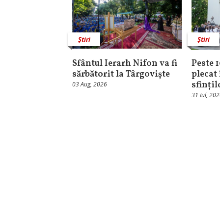
Știri
Știri
Sfântul Ierarh Nifon va fi
Peste 
sărbătorit la Târgoviște
plecat 
sfinți
03 Aug, 2026
31 Iul, 20