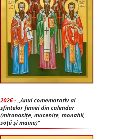
2026 -
„Anul comemorativ al
sfintelor femei din calendar
(mironosițe, mu­cenițe, monahii,
soții și mame)”