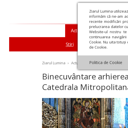
Ziarul Lumina utilizea
informăm că ne-am actu
recente modificări pr
prelucrarea datelor cu
Actualitate religioasă
T
Website-ul nostru te 
continuarea navigării 
Cookie. Nu uita totuși 
Știri
Mesaje și cuvântări
de Cookie.
Politica de Cookie
Ziarul Lumina
›
Actualitate religioasă
›
Știri
›
Bi
Binecuvântare arhierea
Catedrala Mitropolitan
st
Septembrie
Octombrie
Noiembrie
Decembrie
Ianuar