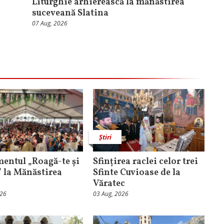
Liturghie arhierească la mănăstirea
suceveană Slatina
07 Aug, 2026
Știri
entul „Roagă-te și
Sfințirea raclei celor trei
” la Mănăstirea
Sfinte Cuvioase de la
Văratec
026
03 Aug, 2026