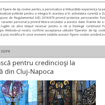
ză fişiere de tip cookie pentru a personaliza și îmbunătăți experiența ta p
alizat politicile pentru a integra în acestea și în activitatea curentă a Z
opuse de Regulamentul (UE) 2016/679 privind protecția persoanelor fizi
 caracter personal și privind libera circulație a acestor date. Înainte de 
eologie și spiritualitate
Educaţie și Cultură
Societate
rugăm să aloci timpul necesar pentru a citi și înțelege conținutul Pol
pe Website-ul nostru confirmi acceptarea utilizării fişierelor de tip cook
că poți modifica în orice moment setările acestor fişiere cookie urmând ins
An omagial
Comunicate de presă
Documentar
GDPR
necuvântare arhierească pentru credincioşi la Catedrala Mitropolitană di
scă pentru credincioşi la
ă din Cluj-Napoca
ie
Februarie
Martie
Aprilie
Mai
Iunie