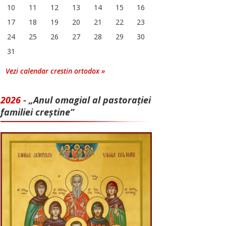
10
11
12
13
14
15
16
17
18
19
20
21
22
23
24
25
26
27
28
29
30
31
Vezi calendar crestin ortodox »
2026 -
„Anul omagial al pastorației
familiei creștine”