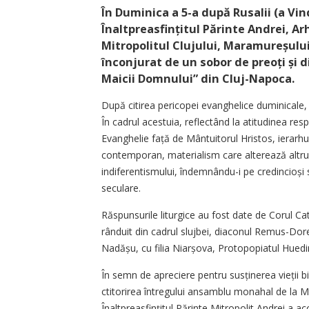
În Duminica a 5-a după Rusalii (a Vin
Înaltpreasfințitul Părinte Andrei, Arh
Mitropolitul Clujului, Maramureșului 
înconjurat de un sobor de preoți și 
Maicii Domnului” din Cluj-Napoca.
După citirea pericopei evanghelice duminicale, i
În cadrul acestuia, reflectând la atitudinea resp
Evanghelie față de Mântuitorul Hristos, ierarh
contemporan, materialism care alterează altru
indiferentismului, îndemnându-i pe credincioși 
seculare.
Răspunsurile liturgice au fost date de Corul Ca
rânduit din cadrul slujbei, diaconul Remus-Dor
Nadășu, cu filia Niarșova, Protopopiatul Huedi
În semn de apreciere pentru susținerea vieții bi
ctitorirea întregului ansamblu monahal de la M
Înaltpreasfințitul Părinte Mitropolit Andrei a a