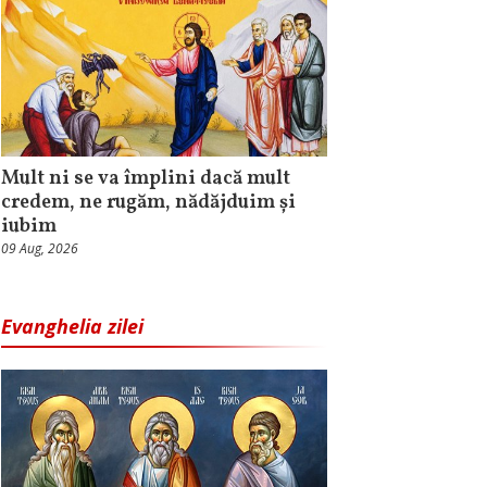
Mult ni se va împlini dacă mult
credem, ne rugăm, nădăjduim și
iubim
09 Aug, 2026
Evanghelia zilei