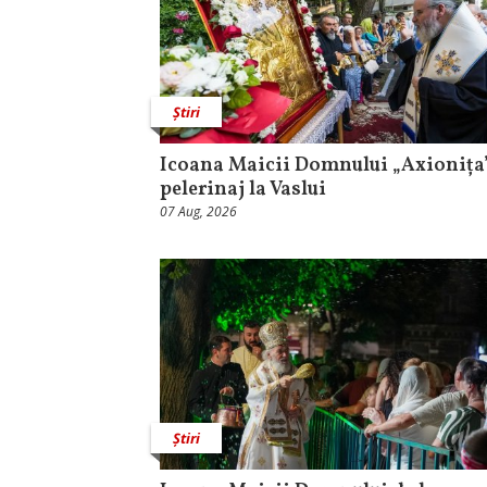
Știri
Icoana Maicii Domnului „Axionița”
pelerinaj la Vaslui
07 Aug, 2026
Știri