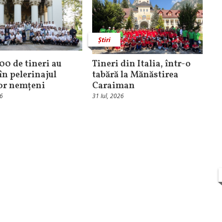
Știri
100 de tineri au
Tineri din Italia, într-o
în pelerinajul
tabără la Mănăstirea
lor nemțeni
Caraiman
26
31 Iul, 2026