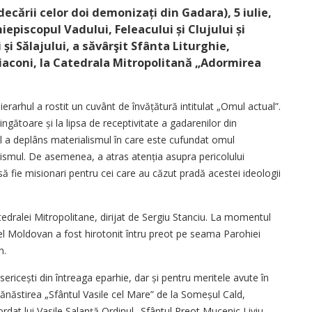
decării celor doi demonizați din Gadara), 5 iulie,
iepiscopul Vadului, Feleacului și Clujului și
și Sălajului, a săvârşit Sfânta Liturghie,
diaconi, la Catedrala Mitropolitană „Adormirea
erarhul a rostit un cuvânt de învățătură intitulat „Omul actual”.
ingătoare și la lipsa de receptivitate a gadarenilor din
ul a deplâns materialismul în care este cufundat omul
ismul. De asemenea, a atras atenția asupra pericolului
să fie misionari pentru cei care au căzut pradă acestei ideologii
tedralei Mitropolitane, dirijat de Sergiu Stanciu. La momentul
el Moldovan a fost hirotonit întru preot pe seama Parohiei
n.
sericești din întreaga eparhie, dar și pentru meritele avute în
ănăstirea „Sfântul Vasile cel Mare” de la Someșul Cald,
cordat lui Vasile Salanță Ordinul „Sfântul Preot Mucenic Liviu