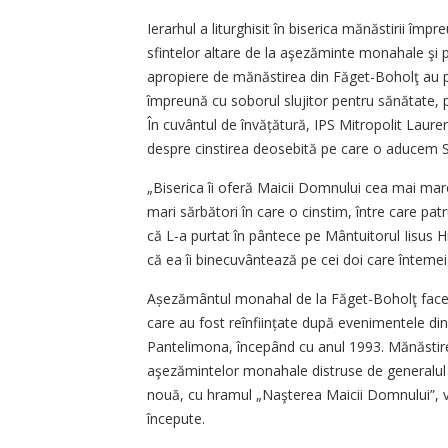
Ierarhul a liturghisit în biserica mănăstirii împr
sfintelor altare de la aşezăminte monahale şi pa
apropiere de mănăstirea din Făget-Boholţ au p
împreună cu soborul slujitor pentru sănătate, p
În cuvântul de învățătură, IPS Mitropolit Laure
despre cinstirea deosebită pe care o aducem S
„Biserica îi oferă Maicii Domnului cea mai mar
mari sărbători în care o cinstim, între care pat
că L-a purtat în pântece pe Mântuitorul Iisus Hr
că ea îi binecuvântează pe cei doi care întemeia
Așezământul monahal de la Făget-Boholţ face 
care au fost reînființate după evenimentele di
Pantelimona, începând cu anul 1993. Mănăstirea
aşezămintelor monahale distruse de generalul 
nouă, cu hramul „Naşterea Maicii Domnului”, va 
începute.