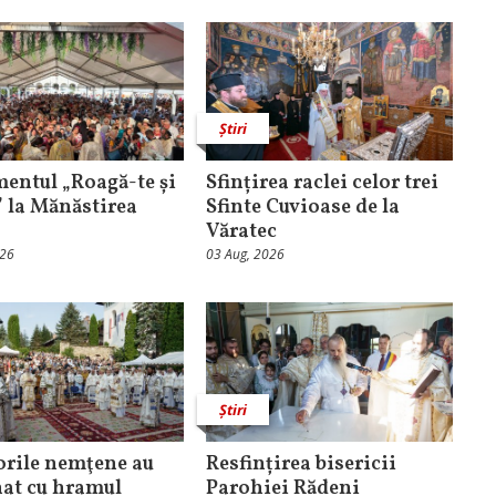
Știri
entul „Roagă-te și
Sfințirea raclei celor trei
” la Mănăstirea
Sfinte Cuvioase de la
Văratec
026
03 Aug, 2026
Știri
orile nemţene au
Resfințirea bisericii
at cu hramul
Parohiei Rădeni