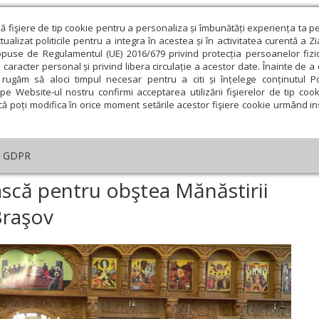
ză fişiere de tip cookie pentru a personaliza și îmbunătăți experiența ta p
alizat politicile pentru a integra în acestea și în activitatea curentă a Z
opuse de Regulamentul (UE) 2016/679 privind protecția persoanelor fizi
 caracter personal și privind libera circulație a acestor date. Înainte de 
eologie și spiritualitate
Educaţie și Cultură
Societate
rugăm să aloci timpul necesar pentru a citi și înțelege conținutul Pol
pe Website-ul nostru confirmi acceptarea utilizării fişierelor de tip cook
că poți modifica în orice moment setările acestor fişiere cookie urmând ins
An omagial
Comunicate de presă
Documentar
GDPR
necuvântare arhierească pentru obştea Mănăstirii Făget‑Boholţ, judeţul B
scă pentru obştea Mănăstirii
Braşov
ie
Februarie
Martie
Aprilie
Mai
Iunie