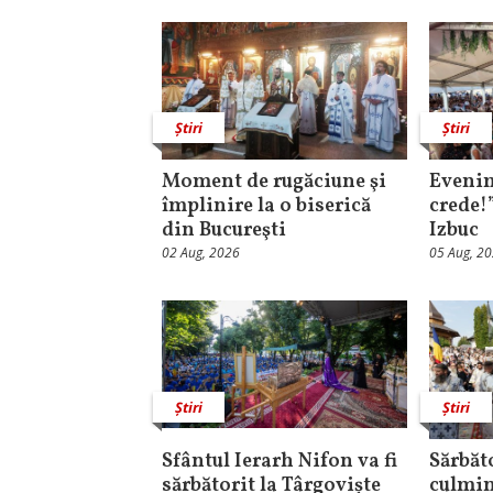
Știri
Știri
Moment de rugăciune şi
Evenim
împlinire la o biserică
crede!
din Bucureşti
Izbuc
02 Aug, 2026
05 Aug, 2
Știri
Știri
Sfântul Ierarh Nifon va fi
Sărbăt
sărbătorit la Târgoviște
culmin