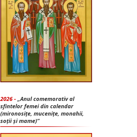
2026 -
„Anul comemorativ al
sfintelor femei din calendar
(mironosițe, mu­cenițe, monahii,
soții și mame)”