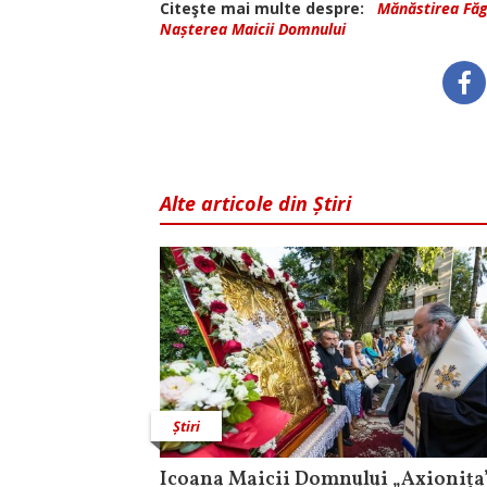
Citeşte mai multe despre:
Mănăstirea Făg
Nașterea Maicii Domnului
Alte articole din Știri
Știri
Icoana Maicii Domnului „Axionița”