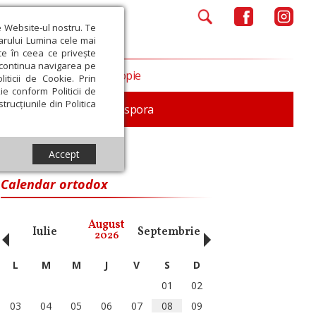
e Website-ul nostru. Te
iarului Lumina cele mai
ce în ceea ce privește
a continua navigarea pe
Opinii
Filantropie
iticii de Cookie. Prin
ie conform Politicii de
trucțiunile din Politica
In memoriam
Diaspora
Accept
raşov
Calendar ortodox
‹
›
August
Iulie
Septembrie
Octombrie
Noiembri
2026
L
M
M
J
V
S
D
01
02
03
04
05
06
07
08
09