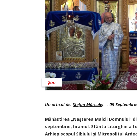
Știri
Un articol de:
Ștefan Mărculeţ
-
09 Septembri
Mănăstirea „Naşterea Maicii Domnului” din 
septembrie, hramul. Sfânta Liturghie a fos
Arhiepiscopul Sibiului şi Mitropolitul Ardea