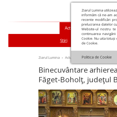
Ziarul Lumina utilizea
informăm că ne-am actu
recente modificări pr
prelucrarea datelor cu
Actualitate religioasă
T
Website-ul nostru te 
continuarea navigării 
Cookie. Nu uita totuși 
Știri
Mesaje și cuvântări
de Cookie.
Politica de Cookie
Ziarul Lumina
›
Actualitate religioasă
›
Știri
›
Bi
Binecuvântare arhierea
Făget‑Boholţ, judeţul 
st
Septembrie
Octombrie
Noiembrie
Decembrie
Ianuar