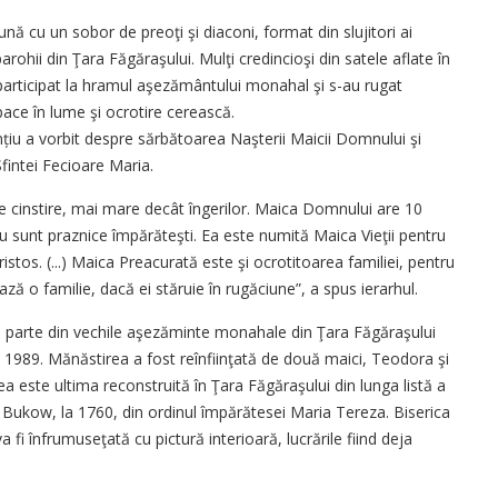
eună cu un sobor de preoţi şi diaconi, format din slujitori ai
rohii din Ţara Făgăraşului. Mulţi credincioşi din satele aflate în
articipat la hramul aşezământului monahal şi s-au rugat
ace în lume şi ocrotire cerească.
nțiu a vorbit despre sărbătoarea Naşterii Maicii Domnului şi
fintei Fecioare Maria.
e cinstire, mai mare decât îngerilor. Maica Domnului are 10
ru sunt praznice împărăteşti. Ea este numită Maica Vieţii pentru
istos. (...) Maica Preacurată este şi ocrotitoarea familiei, pentru
ză o familie, dacă ei stăruie în rugăciune”, a spus ierarhul.
parte din vechile aşezăminte monahale din Ţara Făgăraşului
n 1989. Mănăstirea a fost reînfiinţată de două maici, Teodora şi
 este ultima reconstruită în Ţara Făgăraşului din lunga listă a
Bukow, la 1760, din ordinul împărătesei Maria Tereza. Biserica
fi înfrumuseţată cu pictură interioară, lucrările fiind deja