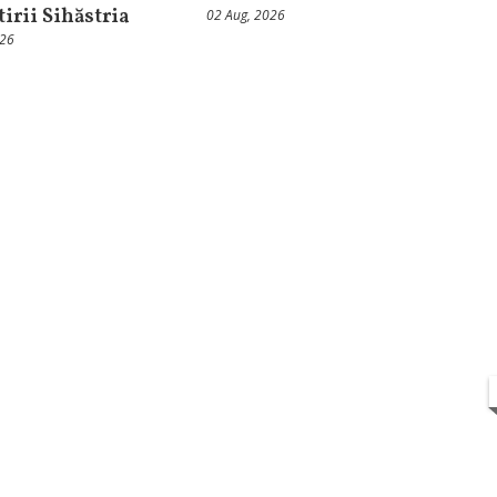
irii Sihăstria
02 Aug, 2026
026