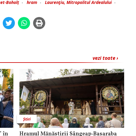
et-Boholț
-
hram
-
Laurenţiu, Mitropolitul Ardealului
-
vezi toate ›
Știri
 în
Hramul Mănăstirii Sângeap‑Basaraba