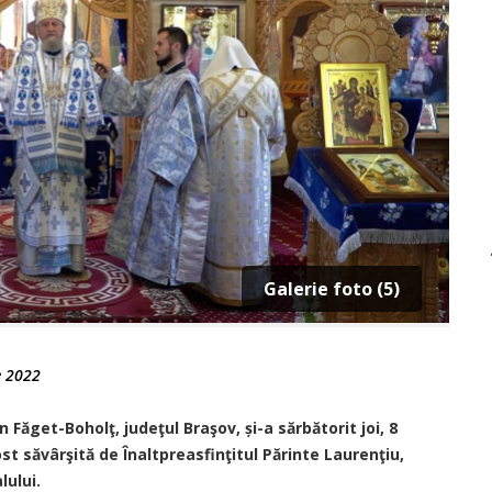
Galerie foto (5)
e 2022
Făget-Boholţ, judeţul Braşov, și-a sărbătorit joi, 8
t săvârşită de Înaltpreasfinţitul Părinte Laurenţiu,
lului.