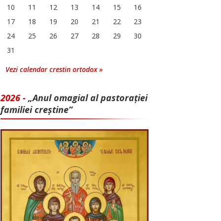
10
11
12
13
14
15
16
17
18
19
20
21
22
23
24
25
26
27
28
29
30
31
Vezi calendar crestin ortodox »
2026 -
„Anul omagial al pastorației
familiei creștine”