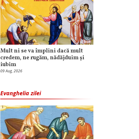
Mult ni se va împlini dacă mult
credem, ne rugăm, nădăjduim și
iubim
09 Aug, 2026
Evanghelia zilei