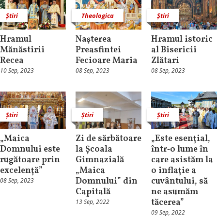
Știri
Theologica
Știri
Hramul
Naşterea
Hramul istoric
Mănăstirii
Preasfintei
al Bisericii
Recea
Fecioare Maria
Zlătari
10 Sep, 2023
08 Sep, 2023
08 Sep, 2023
Știri
Știri
Știri
„Maica
Zi de sărbătoare
„Este esențial,
Domnului este
la Școala
într‑o lume în
rugătoare prin
Gimnazială
care asistăm la
excelență”
„Maica
o inflație a
Domnului” din
cuvântului, să
08 Sep, 2023
Capitală
ne asumăm
tăcerea”
13 Sep, 2022
09 Sep, 2022