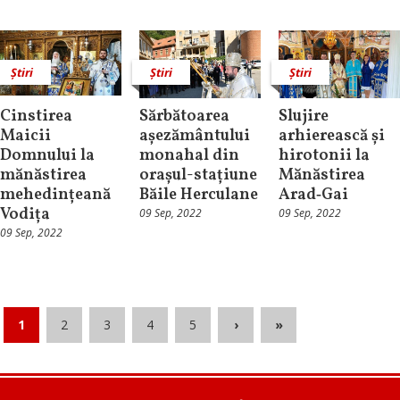
Știri
Știri
Știri
Cinstirea
Sărbătoarea
Slujire
Maicii
așezământului
arhierească și
Domnului la
monahal din
hirotonii la
mănăstirea
orașul-stațiune
Mănăstirea
mehedințeană
Băile Herculane
Arad‑Gai
Vodița
09 Sep, 2022
09 Sep, 2022
09 Sep, 2022
1
2
3
4
5
›
»