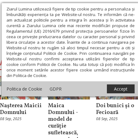
Ziarul Lumina utilizează fişiere de tip cookie pentru a personaliza și
îmbunătăți experiența ta pe Website-ul nostru. Te informăm că ne-
am actualizat politicile pentru a integra în acestea și în activitatea
curentă a Ziarului Lumina cele mai recente modificări propuse de
Regulamentul (UE) 2016/679 privind protecția persoanelor fizice în
ceea ce privește prelucrarea datelor cu caracter personal și privind
libera circulație a acestor date. Înainte de a continua navigarea pe
Website-ul nostru te rugăm să aloci timpul necesar pentru a citi și
Ziarul Lumina
›
Nașterea Maicii Domnului
înțelege conținutul Politicii de Cookie. Prin continuarea navigării pe
Website-ul nostru confirmi acceptarea utilizării fişierelor de tip
Nașterea Maicii Domnului
cookie conform Politicii de Cookie. Nu uita totuși că poți modifica în
orice moment setările acestor fişiere cookie urmând instrucțiunile
din Politica de Cookie.
Politica de Cookie
GDPR
Accept
Sinaxar
Theologica
Repere și idei
Naşterea Maicii
Maica
Doi bunici și o
Domnului
Domnului -
Fecioară
model de
08 Sep, 2025
08 Sep, 2025
curăție
sufletească,