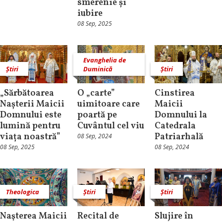
smerenie și
iubire
08 Sep, 2025
Evanghelia de
Știri
Duminică
Știri
„Sărbătoarea
O „carte”
Cinstirea
Nașterii Maicii
uimitoare care
Maicii
Domnului este
poartă pe
Domnului la
lumină pentru
Cuvântul cel viu
Catedrala
viața noastră”
Patriarhală
08 Sep, 2024
08 Sep, 2025
08 Sep, 2024
Theologica
Știri
Știri
Naşterea Maicii
Recital de
Slujire în