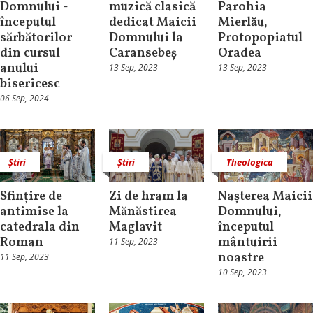
Domnului -
muzică clasică
Parohia
începutul
dedicat Maicii
Mierlău,
sărbătorilor
Domnului la
Protopopiatul
din cursul
Caransebeș
Oradea
anului
13 Sep, 2023
13 Sep, 2023
bisericesc
06 Sep, 2024
Știri
Știri
Theologica
Sfințire de
Zi de hram la
Nașterea Maicii
antimise la
Mănăstirea
Domnului,
catedrala din
Maglavit
începutul
Roman
mântuirii
11 Sep, 2023
noastre
11 Sep, 2023
10 Sep, 2023