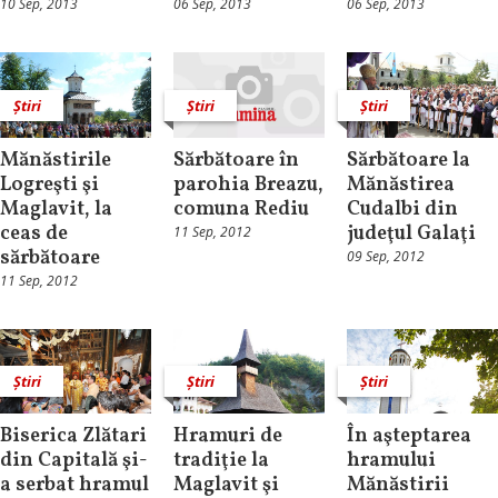
10 Sep, 2013
06 Sep, 2013
06 Sep, 2013
Știri
Știri
Știri
Mănăstirile
Sărbătoare în
Sărbătoare la
Logreşti şi
parohia Breazu,
Mănăstirea
Maglavit, la
comuna Rediu
Cudalbi din
ceas de
judeţul Galaţi
11 Sep, 2012
sărbătoare
09 Sep, 2012
11 Sep, 2012
Știri
Știri
Știri
Biserica Zlătari
Hramuri de
În aşteptarea
din Capitală şi-
tradiţie la
hramului
a serbat hramul
Maglavit şi
Mănăstirii