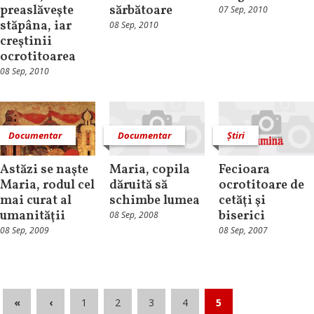
preaslăveşte
sărbătoare
07 Sep, 2010
stăpâna, iar
08 Sep, 2010
creştinii
ocrotitoarea
08 Sep, 2010
Documentar
Documentar
Știri
Astăzi se naşte
Maria, copila
Fecioara
Maria, rodul cel
dăruită să
ocrotitoare de
mai curat al
schimbe lumea
cetăţi şi
umanităţii
biserici
08 Sep, 2008
08 Sep, 2009
08 Sep, 2007
«
‹
1
2
3
4
5