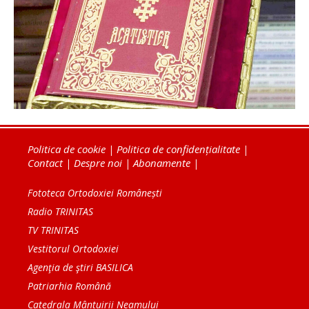
Politica de cookie
|
Politica de confidențialitate
|
Contact
|
Despre noi
|
Abonamente
|
Fototeca Ortodoxiei Românești
Radio TRINITAS
TV TRINITAS
Vestitorul Ortodoxiei
Agenţia de ştiri BASILICA
Patriarhia Română
Catedrala Mântuirii Neamului