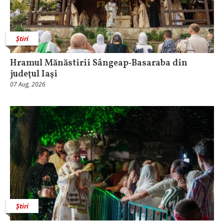
Știri
Hramul Mănăstirii Sângeap‑Basaraba din
judeţul Iaşi
07 Aug, 2026
Știri