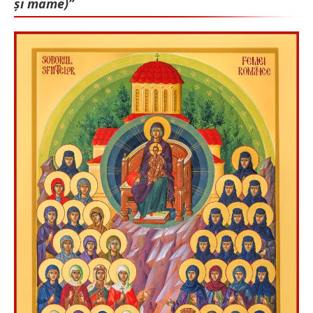
și mame)”