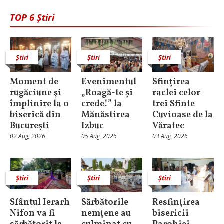
TOP 6 Știri
Știri
Știri
Știri
Moment de
Evenimentul
Sfințirea
rugăciune şi
„Roagă-te și
raclei celor
împlinire la o
crede!” la
trei Sfinte
biserică din
Mănăstirea
Cuvioase de la
Bucureşti
Izbuc
Văratec
02 Aug, 2026
05 Aug, 2026
03 Aug, 2026
Știri
Știri
Știri
Sfântul Ierarh
Sărbătorile
Resfințirea
Nifon va fi
nemţene au
bisericii