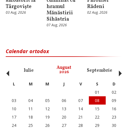
sărbătorit la
culminat cu
Parohiei
Târgoviște
hramul
Rădeni
Mănăstirii
03 Aug, 2026
02 Aug, 2026
Sihăstria
07 Aug, 2026
Calendar ortodox
‹
›
August
Iulie
Septembrie
O
2026
L
M
M
J
V
S
D
01
02
03
04
05
06
07
08
09
10
11
12
13
14
15
16
17
18
19
20
21
22
23
24
25
26
27
28
29
30