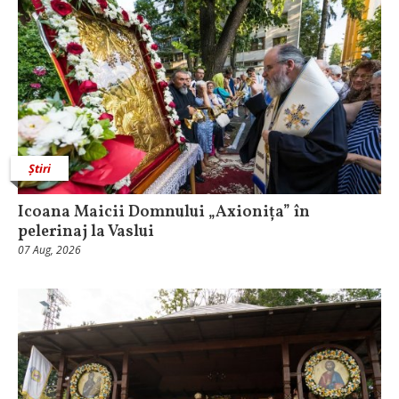
Știri
Icoana Maicii Domnului „Axionița” în
pelerinaj la Vaslui
07 Aug, 2026