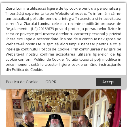
Ziarul Lumina utilizează fişiere de tip cookie pentru a personaliza și
îmbunătăți experiența ta pe Website-ul nostru. Te informăm că ne-
am actualizat politicile pentru a integra în acestea și în activitatea
curentă a Ziarului Lumina cele mai recente modificări propuse de
Regulamentul (UE) 2016/679 privind protecția persoanelor fizice în
ceea ce privește prelucrarea datelor cu caracter personal și privind
libera circulație a acestor date. Înainte de a continua navigarea pe
Website-ul nostru te rugăm să aloci timpul necesar pentru a citi și
Ziarul Lumina
›
Actualitate religioasă
›
Știri
›
Binecuvântare la
înțelege conținutul Politicii de Cookie. Prin continuarea navigării pe
biserica Parohiei Aeroport Timișoara
Website-ul nostru confirmi acceptarea utilizării fişierelor de tip
cookie conform Politicii de Cookie. Nu uita totuși că poți modifica în
Binecuvântare la biserica Parohiei
orice moment setările acestor fişiere cookie urmând instrucțiunile
din Politica de Cookie.
Aeroport Timișoara
Politica de Cookie
GDPR
Accept