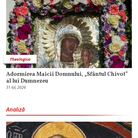
Theologica
Adormirea Maicii Domnului, „Sfântul Chivot”
al lui Dumnezeu
31 Iul, 2026
Analiză