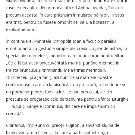
Marea Moartă, în cetatea Macherus, Sfântul Ioan Botezătorul
fusese decapitat din porunca lui Irod Antipa. Așadar, într-o zi
precum aceasta, în care prăznuim înmulțirea pâinilor, Hristos
era trist, pentru că fusese omorât cel ce L-a botezat”, a
explicat ierarhul.
În continuare, Părintele Mitropolit Ioan a făcut o paralelă
emoționantă cu gesturile simple ale credincioșilor de astăzi, în
special ale mamelor și bunicilor care aduc daruri pentru Altar:
„Ce a făcut acea binecuvântată mamă, punând merinde în
traista pruncului și trimițându-l? I-a trimis merinde lui
Dumnezeu. Și așa fac și azi bunicile și mamele noastre
credincioase, care vin la biserică cu o prescură, o lumânare și
un pomelnic pentru familia lor. Le dau preotului, iar din
prescură se pregătesc cele de trebuință pentru Sfânta Liturghie
- Trupul și Sângele Domnului, din care ne împărtășim cu
credință”.
Chiriarhul, împreună cu preoții slujitori, a săvârșit slujba de
binecuvântare a bisericii, la care a participat întreaga