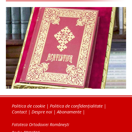
Politica de cookie
|
Politica de confidențialitate
|
Contact
|
Despre noi
|
Abonamente
|
Fototeca Ortodoxiei Românești