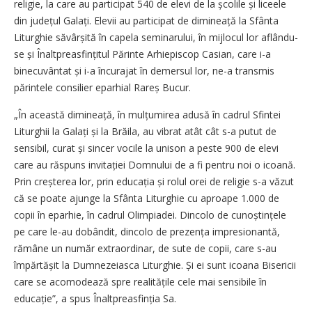
religie, la care au participat 540 de elevi de la școlile și liceele
din județul Galați. Elevii au participat de dimineață la Sfânta
Liturghie săvârșită în capela seminarului, în mijlocul lor aflându-
se și Înaltpreasfințitul Părinte Arhi­episcop Casian, care i-a
binecuvântat și i-a încurajat în demersul lor, ne-a transmis
părintele consilier eparhial Rareș Bucur.
„În această dimineață, în mulțu­mi­rea adusă în cadrul Sfintei
Litur­ghii la Galați și la Brăila, au vibrat atât cât s-a putut de
sensibil, curat și sincer vocile la unison a peste 900 de elevi
care au răspuns invi­tației Domnului de a fi pentru noi o icoană.
Prin creșterea lor, prin educația și rolul orei de religie s-a văzut
că se poate ajunge la Sfânta Liturghie cu aproape 1.000 de
copii în eparhie, în cadrul Olimpiadei. Dincolo de cunoștințele
pe care le-au dobândit, dincolo de prezența impresionantă,
rămâne un număr extraordinar, de sute de copii, care s-au
împărtășit la Dumnezeiasca Liturghie. Și ei sunt icoana Bisericii
care se acomodează spre realitățile cele mai sensibile în
educație”, a spus Înaltpreasfinția Sa.