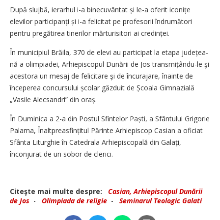
După slujbă, ierarhul i-a binecuvântat și le-a oferit iconițe
elevilor participanți și i-a felicitat pe profesorii îndrumători
pentru pregătirea tinerilor mărturisitori ai credinței.
În municipiul Brăila, 370 de elevi au participat la etapa jude­țea­
nă a olimpiadei, Arhiepiscopul Dunării de Jos transmițându-le şi
acestora un mesaj de felicitare şi de încurajare, înainte de
începerea concursului școlar găzduit de Școala Gimnazială
„Vasile Alecsandri” din oraș.
În Duminica a 2-a din Postul Sfintelor Paști, a Sfântului Grigorie
Palama, Înaltpreasfințitul Părinte Arhiepiscop Casian a oficiat
Sfânta Liturghie în Catedrala Arhi­episcopală din Galați,
înconjurat de un sobor de clerici.
Citeşte mai multe despre:
Casian, Arhiepiscopul Dunării
de Jos
-
Olimpiada de religie
-
Seminarul Teologic Galati