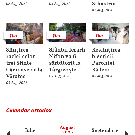
Sihăstria
02 Aug, 2026
05 Aug, 2026
07 Aug, 2026
Știri
Știri
Știri
Sfințirea
Sfântul Ierarh
Resfințirea
raclei celor
Nifon va fi
bisericii
trei Sfinte
sărbătorit la
Parohiei
Cuvioase de la
Târgoviște
Rădeni
Văratec
03 Aug, 2026
02 Aug, 2026
03 Aug, 2026
Calendar ortodox
August
Iulie
Septembrie
O
2026