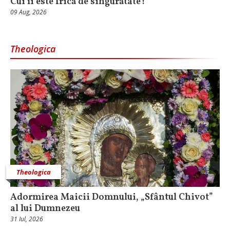
Cui îi este frică de singurătate?
09 Aug, 2026
Theologica
Theologica
Adormirea Maicii Domnului, „Sfântul Chivot”
al lui Dumnezeu
31 Iul, 2026