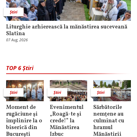
Știri
Liturghie arhierească la mănăstirea suceveană
Slatina
07 Aug, 2026
TOP 6 Știri
Știri
Știri
Știri
Moment de
Evenimentul
Sărbătorile
rugăciune şi
„Roagă-te și
nemţene au
împlinire la o
crede!” la
culminat cu
biserică din
Mănăstirea
hramul
Bucureşti
Izbuc
Mănăstirii