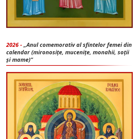
2026 -
„Anul comemorativ al sfintelor femei din
calendar (mironosițe, mu­cenițe, monahii, soții
și mame)”