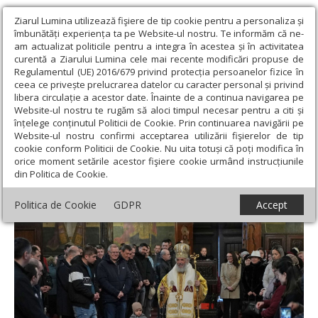
Ziarul Lumina utilizează fişiere de tip cookie pentru a personaliza și
îmbunătăți experiența ta pe Website-ul nostru. Te informăm că ne-
am actualizat politicile pentru a integra în acestea și în activitatea
curentă a Ziarului Lumina cele mai recente modificări propuse de
Regulamentul (UE) 2016/679 privind protecția persoanelor fizice în
ceea ce privește prelucrarea datelor cu caracter personal și privind
libera circulație a acestor date. Înainte de a continua navigarea pe
Website-ul nostru te rugăm să aloci timpul necesar pentru a citi și
Ziarul Lumina
›
Actualitate religioasă
›
Știri
›
Binecuvântare
înțelege conținutul Politicii de Cookie. Prin continuarea navigării pe
pentru elevii olimpici și credincioși la Galați
Website-ul nostru confirmi acceptarea utilizării fişierelor de tip
cookie conform Politicii de Cookie. Nu uita totuși că poți modifica în
Binecuvântare pentru elevii olimpici și
orice moment setările acestor fişiere cookie urmând instrucțiunile
din Politica de Cookie.
credincioși la Galați
Politica de Cookie
GDPR
Accept