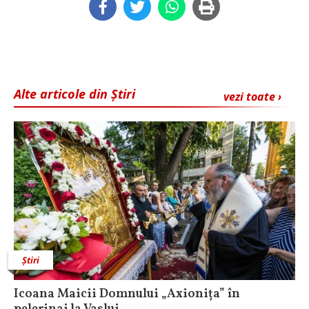
Alte articole din Știri
vezi toate ›
Știri
Icoana Maicii Domnului „Axionița” în