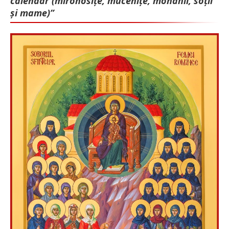
calendar (mironosițe, mu­cenițe, monahii, soții
și mame)”