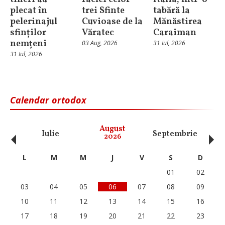
plecat în
trei Sfinte
tabără la
pelerinajul
Cuvioase de la
Mănăstirea
sfinților
Văratec
Caraiman
nemțeni
03 Aug, 2026
31 Iul, 2026
31 Iul, 2026
Calendar ortodox
‹
›
August
Iulie
Septembrie
O
2026
L
M
M
J
V
S
D
01
02
03
04
05
06
07
08
09
10
11
12
13
14
15
16
17
18
19
20
21
22
23