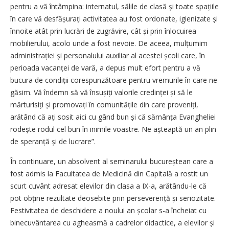
pentru a vă întâmpina: internatul, sălile de clasă și toate spațiile
în care vă desfășurați activitatea au fost ordonate, igienizate și
înnoite atât prin lucrări de zugrăvire, cât și prin înlocuirea
mobilierului, acolo unde a fost nevoie. De aceea, mulțumim
administra­ției și personalului auxiliar al acestei școli care, în
perioada vacanței de vară, a depus mult efort pentru a vă
bucura de condiții corespunzătoare pentru vremurile în care ne
găsim. Vă îndemn să vă însușiți valorile credinței și să le
mărturisiți și promovați în comunitățile din care proveniți,
arătând că ați sosit aici cu gând bun și că sămânța Evangheliei
rodește rodul cel bun în inimile voastre. Ne așteaptă un an plin
de speranță și de lucrare”.
În continuare, un absolvent al seminarului bucureștean care a
fost admis la Facultatea de Medicină din Capitală a rostit un
scurt cuvânt adresat elevilor din clasa a IX-a, arătându-le că
pot obține rezultate deosebite prin perseverență și seriozitate.
Festivitatea de deschidere a noului an școlar s-a încheiat cu
binecuvântarea cu agheasmă a cadrelor didactice, a elevilor și