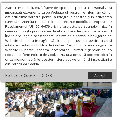
Ziarul Lumina utilizează fişiere de tip cookie pentru a personaliza și
îmbunătăți experiența ta pe Website-ul nostru. Te informăm că ne-
am actualizat politicile pentru a integra în acestea și în activitatea
curentă a Ziarului Lumina cele mai recente modificări propuse de
Regulamentul (UE) 2016/679 privind protecția persoanelor fizice în
ceea ce privește prelucrarea datelor cu caracter personal și privind
libera circulație a acestor date. Înainte de a continua navigarea pe
Website-ul nostru te rugăm să aloci timpul necesar pentru a citi și
Ziarul Lumina
›
Actualitate religioasă
›
Știri
›
Binecuvântare
înțelege conținutul Politicii de Cookie. Prin continuarea navigării pe
pentru elevii seminarului bucureștean
Website-ul nostru confirmi acceptarea utilizării fişierelor de tip
cookie conform Politicii de Cookie. Nu uita totuși că poți modifica în
Binecuvântare pentru elevii seminarului
orice moment setările acestor fişiere cookie urmând instrucțiunile
din Politica de Cookie.
bucureștean
Politica de Cookie
GDPR
Accept