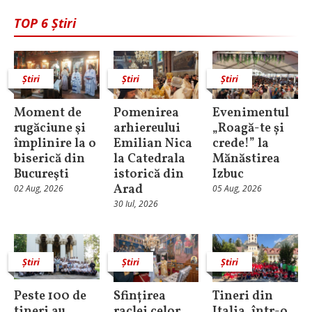
TOP 6 Știri
Știri
Știri
Știri
Moment de
Pomenirea
Evenimentul
rugăciune şi
arhiereului
„Roagă-te și
împlinire la o
Emilian Nica
crede!” la
biserică din
la Catedrala
Mănăstirea
Bucureşti
istorică din
Izbuc
Arad
02 Aug, 2026
05 Aug, 2026
30 Iul, 2026
Știri
Știri
Știri
Peste 100 de
Sfințirea
Tineri din
tineri au
raclei celor
Italia, într-o