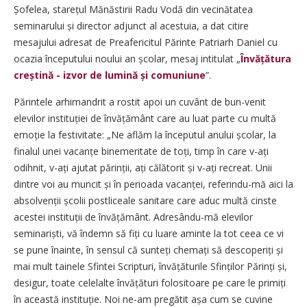
Șofelea, starețul Mănăstirii Radu Vodă din vecinătatea
seminarului și director adjunct al acestuia, a dat citire
mesajului adresat de Preafericitul Părinte Patriarh Daniel cu
ocazia începutului noului an școlar, mesaj intitulat „
Învățătura
creștină - izvor de lumină și comuniune
”.
Părintele arhimandrit a rostit apoi un cuvânt de bun-venit
elevilor instituției de învățământ care au luat parte cu multă
emoție la festivitate: „Ne aflăm la începutul anului școlar, la
finalul unei vacanțe binemeritate de toți, timp în care v-ați
odihnit, v-ați ajutat părinții, ați călătorit și v-ați recreat. Unii
dintre voi au muncit și în perioada vacanței, referindu-mă aici la
absol­venții școlii postliceale sanitare care aduc multă cinste
acestei instituții de învățământ. Adresându-mă elevilor
seminariști, vă îndemn să fiți cu luare aminte la tot ceea ce vi
se pune îna­inte, în sensul că sunteți chemați să desco­periți și
mai mult tainele Sfintei Scripturi, învățăturile Sfinților Părinți și,
desigur, toate celelalte învățături folositoare pe care le primiți
în această instituție. Noi ne-am pregătit așa cum se cuvine