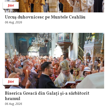
Știri
Urcuş duhovnicesc pe Muntele Ceahlău
06 Aug, 2026
Știri
Biserica Greacă din Galați și‑a sărbătorit
hramul
06 Aug, 2026