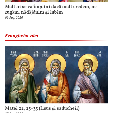
Mult ni se va împlini dacă mult credem, ne
rugăm, nădăjduim și iubim
09 Aug, 2026
Evanghelia zilei
Matei 22, 23–33 (Iisus și saducheii)