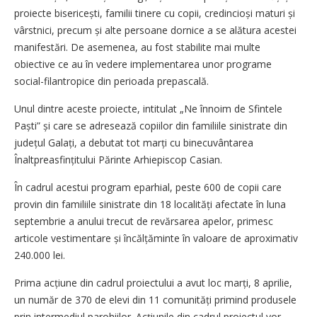
proiecte biseri­cești, familii tinere cu copii, credin­cioși maturi și
vârst­nici, precum și alte persoane dornice a se alătura acestei
manifestări. De asemenea, au fost stabilite mai multe
obiective ce au în vedere implementarea unor programe
social-filantropice din perioada prepascală.
Unul dintre aceste proiecte, intitulat „Ne înnoim de Sfintele
Paști” și care se adresează copiilor din familiile sinistrate din
județul Galați, a debutat tot marți cu binecuvântarea
Înaltpreasfințitului Părinte Arhiepiscop Casian.
În cadrul acestui program eparhial, peste 600 de copii care
provin din familiile sinistrate din 18 localități afectate în luna
septembrie a anului trecut de revărsarea apelor, primesc
articole vestimentare și încălțăminte în valoare de aproximativ
240.000 lei.
Prima acțiune din cadrul proiectului a avut loc marți, 8 aprilie,
un număr de 370 de elevi din 11 comunități primind produsele
prin intermediul parohiilor. Acțiunile din cadrul proiectul vor