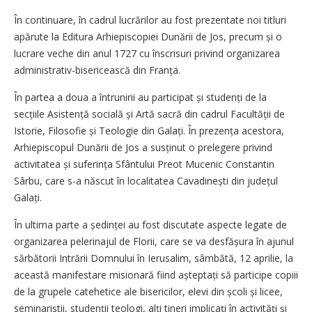
În continuare, în cadrul lucrărilor au fost prezentate noi titluri
apărute la Editura Arhiepiscopiei Dunării de Jos, precum și o
lucrare veche din anul 1727 cu înscrisuri privind organizarea
administrativ-bisericească din Franța.
În partea a doua a întrunirii au participat și studenți de la
secțiile Asistență socială și Artă sacră din cadrul Facultății de
Istorie, Filosofie și Teologie din Galați. În pre­zența acestora,
Arhiepiscopul Dunării de Jos a susținut o prelegere privind
activitatea și suferința Sfântului Preot Mucenic Constantin
Sârbu, care s-a născut în localitatea Cavadinești din județul
Galați.
În ultima parte a ședinței au fost discutate aspecte legate de
organizarea pelerinajul de Florii, care se va desfășura în ajunul
sărbătorii Intrării Domnului în Ierusalim, sâmbătă, 12 aprilie, la
a­ceastă manifestare misionară fiind așteptați să participe copiii
de la grupele catehetice ale bisericilor, elevi din școli și licee,
seminariștii, studenții teologi, alți tineri im­pli­cați în activități și