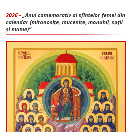
2026 -
„Anul comemorativ al sfintelor femei din
calendar (mironosițe, mu­cenițe, monahii, soții
și mame)”