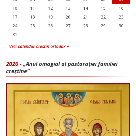
10
11
12
13
14
15
16
17
18
19
20
21
22
23
24
25
26
27
28
29
30
31
Vezi calendar crestin ortodox »
2026 -
„Anul omagial al pastorației familiei
creștine”