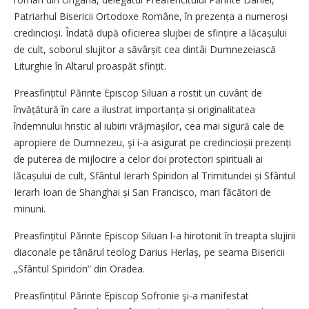
Patriarhul Bisericii Ortodoxe Române, în prezența a numeroși
credincioși. Îndată după oficierea slujbei de sfințire a lăcașului
de cult, soborul slujitor a săvârșit cea dintâi Dumnezeiască
Liturghie în Altarul proaspăt sfințit.
Preasfințitul Părinte Episcop Siluan a rostit un cuvânt de
învățătură în care a ilustrat importanța și originalitatea
îndemnului hristic al iubirii vrăjmaşilor, cea mai sigură cale de
apropiere de Dumnezeu, şi i-a asigurat pe credincioșii prezenți
de puterea de mijlocire a celor doi protectori spirituali ai
lăcașului de cult, Sfântul Ierarh Spiridon al Trimitundei și Sfântul
Ierarh Ioan de Shanghai și San Francisco, mari făcători de
minuni.
Preasfințitul Părinte Episcop Siluan l-a hirotonit în treapta slujirii
diaconale pe tânărul teolog Darius Herlaș, pe seama Bisericii
„Sfântul Spiridon” din Oradea.
Preasfințitul Părinte Episcop Sofronie şi-a manifestat