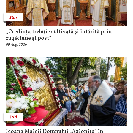
Știri
„Credința trebuie cultivată şi întărită prin
rugăciune și post”
09 Aug, 2026
Știri
Icoana Maicii Domnului „Axionița” în