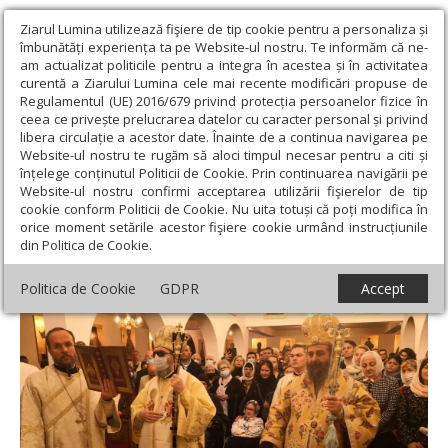
Ziarul Lumina utilizează fişiere de tip cookie pentru a personaliza și
îmbunătăți experiența ta pe Website-ul nostru. Te informăm că ne-
am actualizat politicile pentru a integra în acestea și în activitatea
curentă a Ziarului Lumina cele mai recente modificări propuse de
Regulamentul (UE) 2016/679 privind protecția persoanelor fizice în
ceea ce privește prelucrarea datelor cu caracter personal și privind
libera circulație a acestor date. Înainte de a continua navigarea pe
Website-ul nostru te rugăm să aloci timpul necesar pentru a citi și
Ziarul Lumina
›
Actualitate religioasă
›
Știri
›
Biserica închinată
înțelege conținutul Politicii de Cookie. Prin continuarea navigării pe
Sfântului Ierarh Spiridon din Oradea a fost sfințită
Website-ul nostru confirmi acceptarea utilizării fişierelor de tip
cookie conform Politicii de Cookie. Nu uita totuși că poți modifica în
Biserica închinată Sfântului Ierarh Spiridon
orice moment setările acestor fişiere cookie urmând instrucțiunile
din Politica de Cookie.
din Oradea a fost sfințită
Politica de Cookie
GDPR
Accept