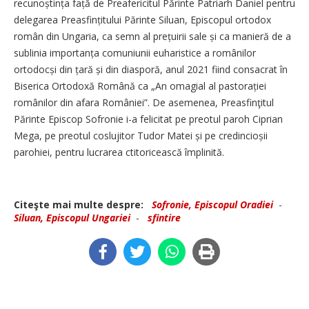
recunoștința față de Preafericitul Părinte Patriarh Daniel pentru
delegarea Preasfințitului Părinte Siluan, Episcopul ortodox
român din Ungaria, ca semn al prețuirii sale și ca manieră de a
sublinia importanța comuniunii euharistice a românilor
ortodocși din țară și din diasporă, anul 2021 fiind consacrat în
Biserica Ortodoxă Română ca „An omagial al pastorației
românilor din afara României”. De asemenea, Preasfinţitul
Părinte Episcop Sofronie i-a felicitat pe preotul paroh Ciprian
Mega, pe preotul coslujitor Tudor Matei și pe credincioșii
parohiei, pentru lucrarea ctitoricească împlinită.
Citeşte mai multe despre:
Sofronie, Episcopul Oradiei
-
Siluan, Episcopul Ungariei
-
sfintire