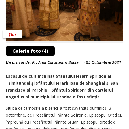
Știri
Galerie foto (4)
Un articol de:
Pr. Andi Constantin Bacter
-
05 Octombrie 2021
Lăcașul de cult închinat Sfântului Ierarh Spiridon al
Trimitundei și Sfântului Ierarh Ioan de Shanghai și San
Francisco al Parohiei „Sfântul Spiridon“ din cartierul
Rogerius al ­municipiului Oradea a fost sfințit.
Slujba de târnosire a bisericii a fost săvârșită duminică, 3
octombrie, de Preasfințitul Părinte Sofronie, Episcopul Oradiei,
împreună cu Preasfințitul Părinte Siluan, Episcopul ortodox
român din Ungaria, delegatul Preafericitului Părinte Daniel,