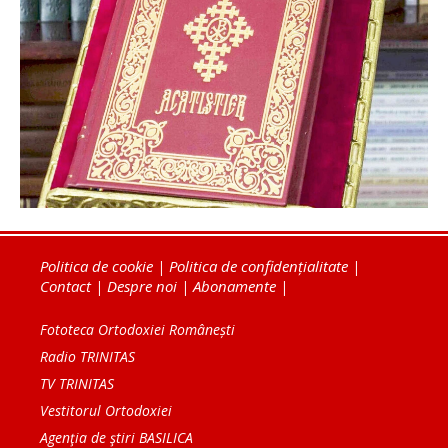
Politica de cookie
|
Politica de confidențialitate
|
Contact
|
Despre noi
|
Abonamente
|
Fototeca Ortodoxiei Românești
Radio TRINITAS
TV TRINITAS
Vestitorul Ortodoxiei
Agenţia de ştiri BASILICA