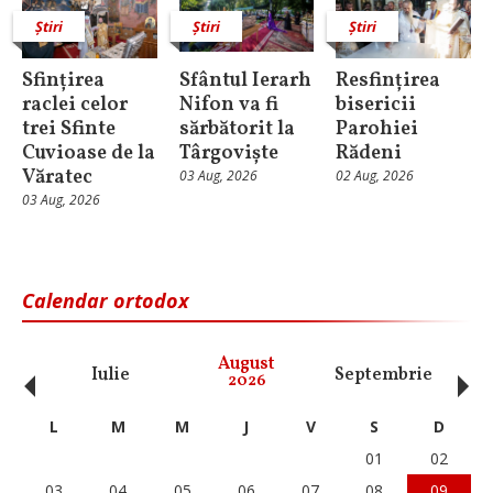
Știri
Știri
Știri
Sfințirea
Sfântul Ierarh
Resfințirea
raclei celor
Nifon va fi
bisericii
trei Sfinte
sărbătorit la
Parohiei
Cuvioase de la
Târgoviște
Rădeni
Văratec
03 Aug, 2026
02 Aug, 2026
03 Aug, 2026
Calendar ortodox
‹
›
August
Iulie
Septembrie
O
2026
L
M
M
J
V
S
D
01
02
03
04
05
06
07
08
09