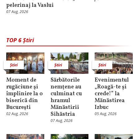
pelerinaj la Vaslui
07 Aug, 2026
TOP 6 Știri
Știri
Știri
Știri
Moment de
Sărbătorile
Evenimentul
rugăciune şi
nemţene au
„Roagă-te și
împlinire la o
culminat cu
crede!” la
biserică din
hramul
Mănăstirea
Bucureşti
Mănăstirii
Izbuc
Sihăstria
02 Aug, 2026
05 Aug, 2026
07 Aug, 2026