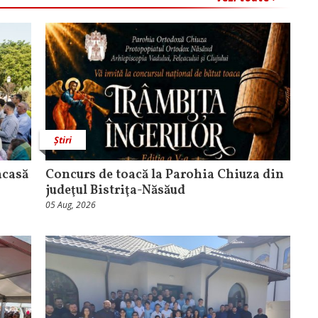
Știri
acasă
​Concurs de toacă la Parohia Chiuza din
judeţul Bistriţa-Năsăud
05 Aug, 2026