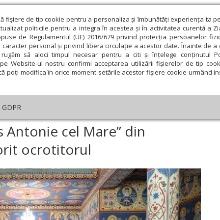
ză fişiere de tip cookie pentru a personaliza și îmbunătăți experiența ta p
alizat politicile pentru a integra în acestea și în activitatea curentă a Z
opuse de Regulamentul (UE) 2016/679 privind protecția persoanelor fizi
 caracter personal și privind libera circulație a acestor date. Înainte de 
eologie și spiritualitate
Educaţie și Cultură
Societate
rugăm să aloci timpul necesar pentru a citi și înțelege conținutul Pol
pe Website-ul nostru confirmi acceptarea utilizării fişierelor de tip cook
că poți modifica în orice moment setările acestor fişiere cookie urmând ins
An omagial
Comunicate de presă
Documentar
GDPR
serica „Sfântul Cuvios Antonie cel Mare” din Hunedoara și-a sărbătorit ocro
s Antonie cel Mare” din
rit ocrotitorul
ie
Februarie
Martie
Aprilie
Mai
Iunie