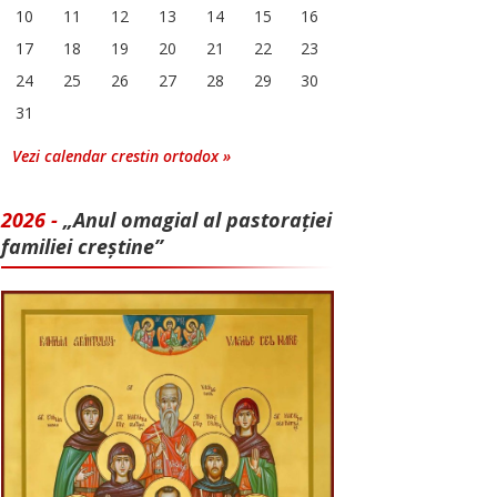
10
11
12
13
14
15
16
17
18
19
20
21
22
23
24
25
26
27
28
29
30
31
Vezi calendar crestin ortodox »
2026 -
„Anul omagial al pastorației
familiei creștine”