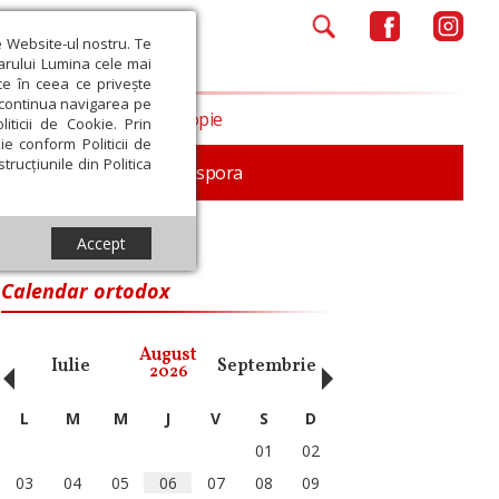
e Website-ul nostru. Te
iarului Lumina cele mai
ce în ceea ce privește
a continua navigarea pe
Opinii
Filantropie
iticii de Cookie. Prin
ie conform Politicii de
trucțiunile din Politica
In memoriam
Diaspora
Accept
titorul
Calendar ortodox
‹
›
August
Iulie
Septembrie
Octombrie
Noiembri
2026
L
M
M
J
V
S
D
01
02
03
04
05
06
07
08
09