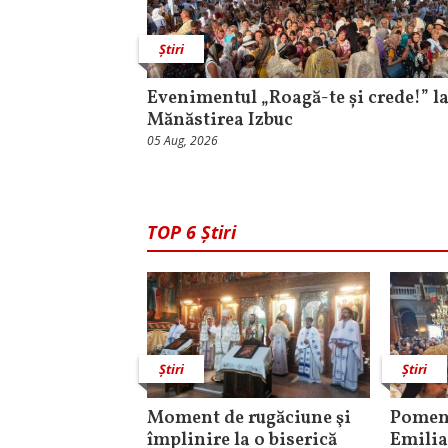
Știri
Evenimentul „Roagă-te și crede!” l
Mănăstirea Izbuc
05 Aug, 2026
TOP 6 Știri
Știri
Știri
Moment de rugăciune şi
Pomeni
împlinire la o biserică
Emilia