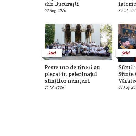
din Bucureşti
istori
02 Aug, 2026
30 Iul, 20
Știri
Știri
Peste 100 de tineri au
Sfințir
plecat în pelerinajul
Sfinte
sfinților nemțeni
Vărate
31 Iul, 2026
03 Aug, 2