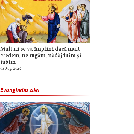
Mult ni se va împlini dacă mult
credem, ne rugăm, nădăjduim și
iubim
09 Aug, 2026
Evanghelia zilei