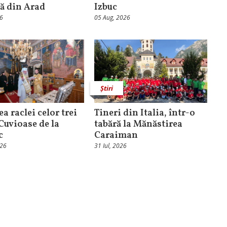
că din Arad
Izbuc
26
05 Aug, 2026
Știri
ea raclei celor trei
Tineri din Italia, într-o
 Cuvioase de la
tabără la Mănăstirea
c
Caraiman
026
31 Iul, 2026