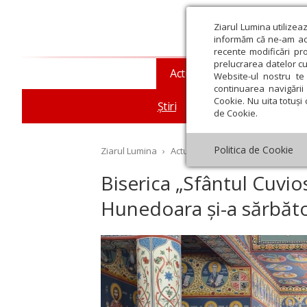
Ziarul Lumina utilizea
informăm că ne-am actu
recente modificări pr
prelucrarea datelor cu
Actualitate religioasă
T
Website-ul nostru te 
continuarea navigării 
Cookie. Nu uita totuși 
Știri
Mesaje și cuvântări
de Cookie.
Politica de Cookie
Ziarul Lumina
›
Actualitate religioasă
›
Știri
›
Bi
Biserica „Sfântul Cuvio
Hunedoara și-a sărbăto
st
Septembrie
Octombrie
Noiembrie
Decembrie
Ianuar