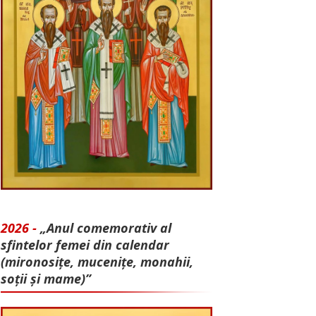
2026 -
„Anul comemorativ al
sfintelor femei din calendar
(mironosițe, mu­cenițe, monahii,
soții și mame)”