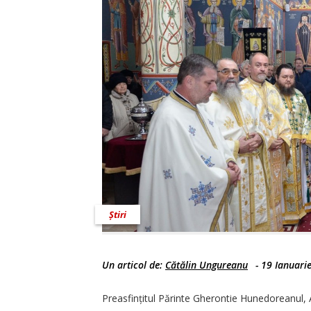
Știri
Un articol de:
Cătălin Ungureanu
-
19 Ianuari
Preasfințitul Părinte Gherontie Hunedoreanul, A