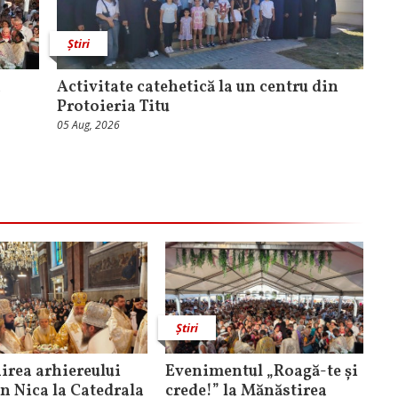
Știri
a
Activitate catehetică la un centru din
Protoieria Titu
05 Aug, 2026
Știri
rea arhiereului
Evenimentul „Roagă-te și
n Nica la Catedrala
crede!” la Mănăstirea