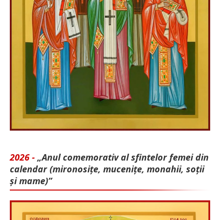
2026 -
„Anul comemorativ al sfintelor femei din
calendar (mironosițe, mu­cenițe, monahii, soții
și mame)”