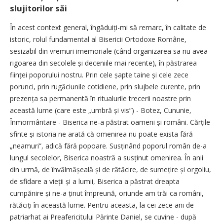
slujitorilor săi
În acest context general, îngăduiți-mi să remarc, în calitate de
istoric, rolul fundamental al Bisericii Ortodoxe Române,
sesizabil din vremuri imemoriale (când organizarea sa nu avea
rigoarea din secolele și deceniile mai recente), în păstrarea
ființei poporului nostru. Prin cele șapte taine și cele zece
porunci, prin rugăciunile cotidiene, prin slujbele curente, prin
prezența sa permanentă în ritualurile trecerii noastre prin
această lume (care este „umbră și vis”) - Botez, Cununie,
Înmormântare - Biserica ne-a păstrat oameni și români. Cărțile
sfinte și istoria ne arată că omenirea nu poate exista fără
„nea­muri”, adică fără popoare. Susținând poporul român de-a
lungul secolelor, Biserica noastră a susținut omenirea. În anii
din urmă, de învălmășeală și de rătăcire, de sumețire și orgoliu,
de sfidare a vieții și a lumii, Biserica a păstrat dreapta
cumpănire și ne-a ținut împreună, oriunde am trăi ca români,
rătăciți în această lume. Pentru aceasta, la cei zece ani de
patriarhat ai Preafericitului Părinte Daniel, se cuvine - după