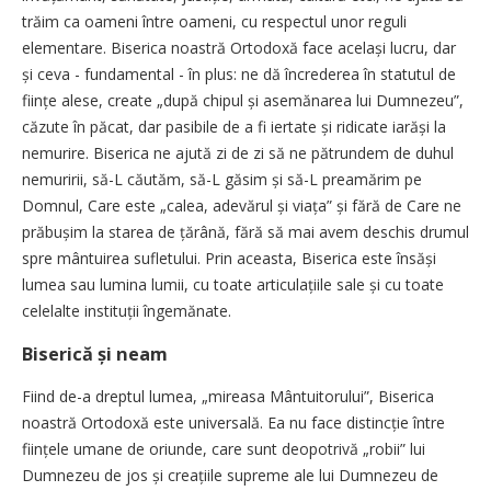
trăim ca oameni între oameni, cu respectul unor reguli
elementare. Biserica noastră Ortodoxă face același lucru, dar
și ceva - fundamental - în plus: ne dă încrederea în statutul de
ființe alese, create „după chipul și asemănarea lui Dumnezeu”,
căzute în păcat, dar pasibile de a fi iertate și ridicate iarăși la
nemurire. Biserica ne ajută zi de zi să ne pătrundem de duhul
nemuririi, să-L căutăm, să-L găsim și să-L preamărim pe
Domnul, Care este „calea, adevărul și viața” și fără de Care ne
prăbușim la starea de țărână, fără să mai avem deschis drumul
spre mântuirea sufletului. Prin aceasta, Biserica este însăși
lumea sau lumina lumii, cu toate articulațiile sale și cu toate
celelalte instituții îngemănate.
Biserică și neam
Fiind de-a dreptul lumea, „mireasa Mântuitorului”, Biserica
noastră Ortodoxă este universală. Ea nu face distincție între
ființele umane de oriunde, care sunt deopotrivă „robii” lui
Dumnezeu de jos și creațiile supreme ale lui Dumnezeu de