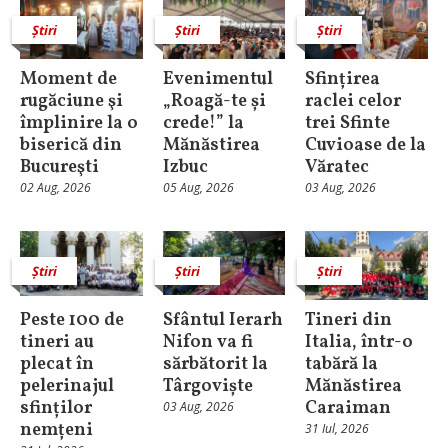
Știri
Știri
Știri
Moment de
Evenimentul
Sfințirea
rugăciune şi
„Roagă-te și
raclei celor
împlinire la o
crede!” la
trei Sfinte
biserică din
Mănăstirea
Cuvioase de la
Bucureşti
Izbuc
Văratec
02 Aug, 2026
05 Aug, 2026
03 Aug, 2026
Știri
Știri
Știri
Peste 100 de
Sfântul Ierarh
Tineri din
tineri au
Nifon va fi
Italia, într-o
plecat în
sărbătorit la
tabără la
pelerinajul
Târgoviște
Mănăstirea
sfinților
Caraiman
03 Aug, 2026
nemțeni
31 Iul, 2026