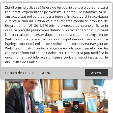
Ziarul Lumina utilizează fişiere de tip cookie pentru a personaliza și
îmbunătăți experiența ta pe Website-ul nostru. Te informăm că ne-
am actualizat politicile pentru a integra în acestea și în activitatea
curentă a Ziarului Lumina cele mai recente modificări propuse de
Regulamentul (UE) 2016/679 privind protecția persoanelor fizice în
ceea ce privește prelucrarea datelor cu caracter personal și privind
libera circulație a acestor date. Înainte de a continua navigarea pe
Website-ul nostru te rugăm să aloci timpul necesar pentru a citi și
Ziarul Lumina
›
Actualitate religioasă
›
Știri
›
Biserica - veghetor
înțelege conținutul Politicii de Cookie. Prin continuarea navigării pe
al binelui
Website-ul nostru confirmi acceptarea utilizării fişierelor de tip
cookie conform Politicii de Cookie. Nu uita totuși că poți modifica în
Biserica - veghetor al binelui
orice moment setările acestor fişiere cookie urmând instrucțiunile
din Politica de Cookie.
Politica de Cookie
GDPR
Accept