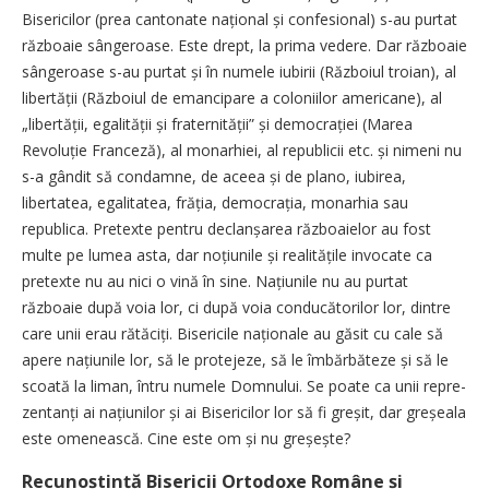
Bisericilor (prea cantonate național și confesional) s-au purtat
războaie sângeroase. Este drept, la prima vedere. Dar războaie
sângeroase s-au purtat și în numele iubirii (Războiul troian), al
libertății (Războiul de emancipare a coloniilor americane), al
„libertății, egalității și fraternității” și democrației (Marea
Revoluție Franceză), al monarhiei, al republicii etc. și nimeni nu
s-a gândit să condamne, de aceea și de plano, iubirea,
libertatea, egalitatea, frăția, de­mo­crația, monarhia sau
republica. Pretexte pentru declan­șa­rea răz­boaielor au fost
multe pe lumea asta, dar noțiunile și rea­li­tă­țile invocate ca
pretexte nu au nici o vină în sine. Națiunile nu au purtat
războaie după voia lor, ci după voia conducătorilor lor, dintre
care unii erau rătăciți. Bisericile naționale au găsit cu cale să
apere națiunile lor, să le protejeze, să le îmbărbăteze și să le
scoată la liman, întru numele Domnului. Se poate ca unii repre­
zen­tanți ai națiunilor și ai Bisericilor lor să fi greșit, dar greșeala
este omenească. Cine este om și nu greșește?
Recunoștință Bisericii Ortodoxe Române și