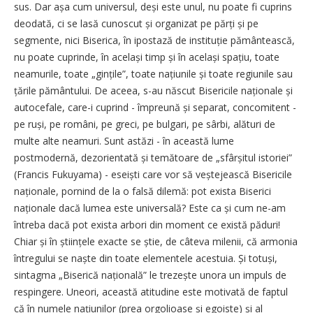
sus. Dar așa cum universul, deși este unul, nu poate fi cuprins
deodată, ci se lasă cunoscut și organizat pe părți și pe
segmente, nici Biserica, în ipostază de instituție pământească,
nu poate cuprinde, în același timp și în același spațiu, toate
neamurile, toate „gințile”, toate națiunile și toate regiunile sau
țările pământului. De aceea, s-au născut Bisericile naționale și
autocefale, care-i cuprind - împreună și separat, concomitent -
pe ruși, pe români, pe greci, pe bulgari, pe sârbi, alături de
multe alte nea­muri. Sunt astăzi - în această lume
postmodernă, dezorientată și temătoare de „sfârșitul istoriei”
(Francis Fukuyama) - eseiști care vor să veștejească Bisericile
naționale, pornind de la o falsă dilemă: pot exista Biserici
naționale dacă lumea este universală? Este ca și cum ne-am
întreba dacă pot exista arbori din moment ce există păduri!
Chiar și în științele exacte se știe, de câteva milenii, că armonia
întregului se naște din toate elementele acestuia. Și totuși,
sintagma „Biserică națională” le trezește unora un impuls de
respingere. Uneori, această atitudine este motivată de faptul
că în numele națiunilor (prea orgolioase și egoiste) și al