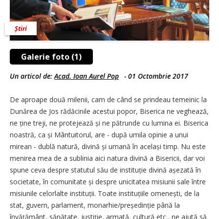
Știri
Galerie foto (1)
Un articol de:
Acad. Ioan Aurel Pop
-
01 Octombrie 2017
De aproape două milenii, cam de când se prindeau temeinic la
Dunărea de Jos rădăcinile acestui popor, Biserica ne veghează,
ne ține treji, ne protejează și ne pătrunde cu lumina ei. Biserica
noastră, ca și Mân­tuitorul, are - după umila opinie a unui
mirean - dublă natură, divină și umană în același timp. Nu este
menirea mea de a sublinia aici natura divină a Bisericii, dar voi
spune ceva despre statutul său de instituție divină așezată în
societate, în comunitate și despre unicitatea misiunii sale între
misiunile celorlalte instituții. Toate instituțiile ome­nești, de la
stat, guvern, parlament, monarhie/președinție până la
învățământ, sănătate, justiție, armată, cultură etc., ne ajută să