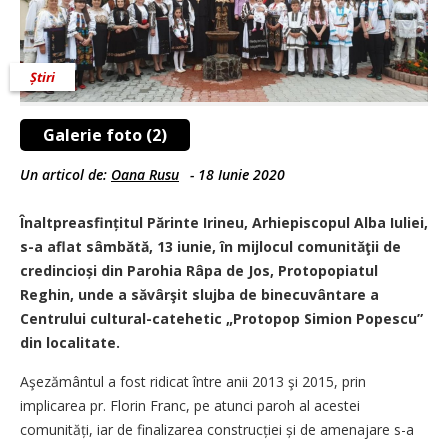
Știri
Galerie foto (2)
Un articol de:
Oana Rusu
-
18 Iunie 2020
Înaltpreasfințitul Părinte Irineu, Arhiepiscopul Alba Iuliei,
s-a aflat sâmbătă, 13 iunie, în mijlocul comunităţii de
credincioși din Parohia Râpa de Jos, Protopopiatul
Reghin, unde a săvârşit slujba de binecuvântare a
Centrului cultural-catehetic „Protopop Simion Popescu”
din localitate.
Aşezământul a fost ridicat între anii 2013 şi 2015, prin
implicarea pr. Florin Franc, pe atunci paroh al acestei
comunități, iar de finalizarea construcției și de amenajare s-a