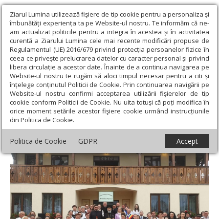
Ziarul Lumina utilizează fişiere de tip cookie pentru a personaliza și
îmbunătăți experiența ta pe Website-ul nostru. Te informăm că ne-
am actualizat politicile pentru a integra în acestea și în activitatea
curentă a Ziarului Lumina cele mai recente modificări propuse de
Regulamentul (UE) 2016/679 privind protecția persoanelor fizice în
ceea ce privește prelucrarea datelor cu caracter personal și privind
libera circulație a acestor date. Înainte de a continua navigarea pe
Website-ul nostru te rugăm să aloci timpul necesar pentru a citi și
Ziarul Lumina
›
Actualitate religioasă
›
Știri
›
Centru cultural-
înțelege conținutul Politicii de Cookie. Prin continuarea navigării pe
catehetic la Parohia Râpa de Jos, Protopopiatul Reghin
Website-ul nostru confirmi acceptarea utilizării fişierelor de tip
cookie conform Politicii de Cookie. Nu uita totuși că poți modifica în
Centru cultural-catehetic la Parohia Râpa
orice moment setările acestor fişiere cookie urmând instrucțiunile
din Politica de Cookie.
de Jos, Protopopiatul Reghin
Politica de Cookie
GDPR
Accept