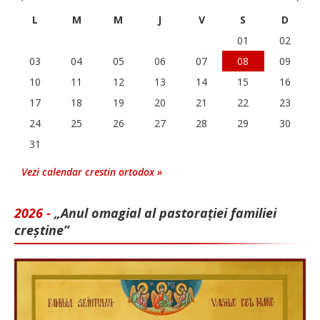
L
M
M
J
V
S
D
01
02
03
04
05
06
07
08
09
10
11
12
13
14
15
16
17
18
19
20
21
22
23
24
25
26
27
28
29
30
31
Vezi calendar crestin ortodox »
2026 -
„Anul omagial al pastorației familiei
creștine”