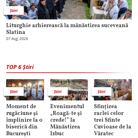
Știri
Liturghie arhierească la mănăstirea suceveană
Slatina
07 Aug, 2026
TOP 6 Știri
Știri
Știri
Știri
Moment de
Evenimentul
Sfințirea
rugăciune şi
„Roagă-te și
raclei celor
împlinire la o
crede!” la
trei Sfinte
biserică din
Mănăstirea
Cuvioase de la
Bucureşti
Izbuc
Văratec