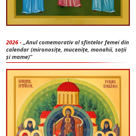
2026 -
„Anul comemorativ al sfintelor femei din
calendar (mironosițe, mu­cenițe, monahii, soții
și mame)”