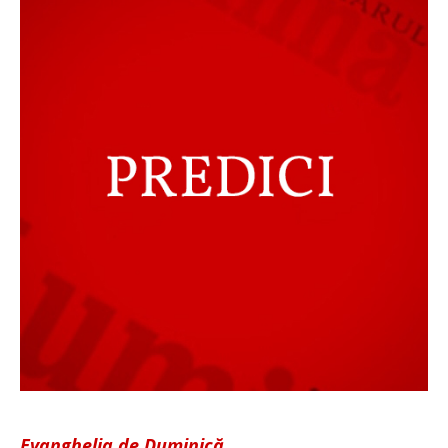
Evanghelia de Duminică