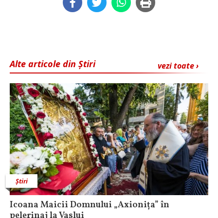
Alte articole din Știri
vezi toate ›
Știri
Icoana Maicii Domnului „Axionița” în
pelerinaj la Vaslui