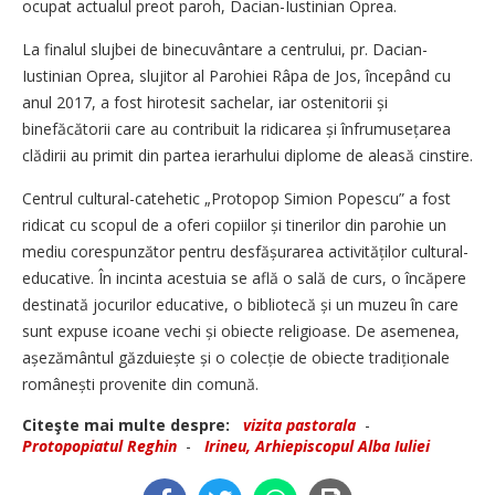
ocupat actualul preot paroh, Dacian-Iustinian Oprea.
La finalul slujbei de binecuvântare a centrului, pr. Dacian-
Iustinian Oprea, slujitor al Parohiei Râpa de Jos, începând cu
anul 2017, a fost hirotesit sachelar, iar ostenitorii și
binefăcătorii care au contribuit la ridicarea și înfrumu­sețarea
clădirii au primit din partea ierarhului diplome de aleasă cinstire.
Centrul cultural-catehetic „Pro­topop Simion Popescu” a fost
ridicat cu scopul de a oferi copiilor și tinerilor din parohie un
mediu corespunzător pentru desfă­șu­ra­rea activităților cultural-
educa­tive. În incinta acestuia se află o sală de curs, o încăpere
destinată jocurilor educative, o bibliotecă și un muzeu în care
sunt expuse icoane vechi și obiecte religioase. De asemenea,
așe­ză­mân­tul găzduiește și o colecție de obiecte tradiționale
românești provenite din comună.
Citeşte mai multe despre:
vizita pastorala
-
Protopopiatul Reghin
-
Irineu, Arhiepiscopul Alba Iuliei