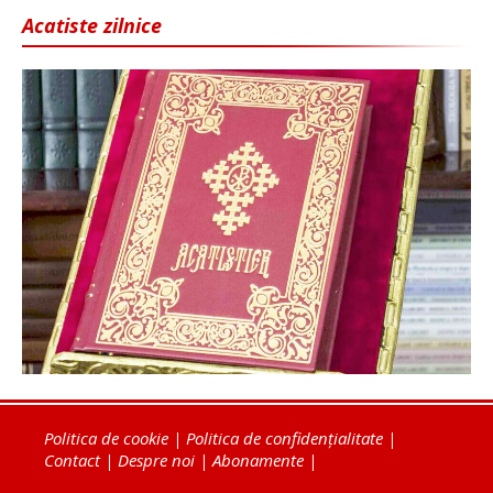
Acatiste zilnice
Politica de cookie
|
Politica de confidențialitate
|
Contact
|
Despre noi
|
Abonamente
|