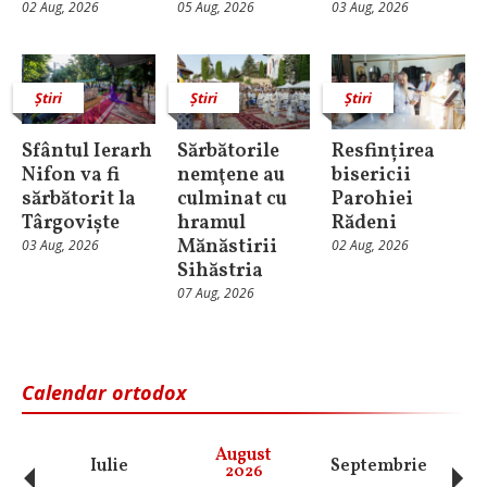
02 Aug, 2026
05 Aug, 2026
03 Aug, 2026
Știri
Știri
Știri
Sfântul Ierarh
Sărbătorile
Resfințirea
Nifon va fi
nemţene au
bisericii
sărbătorit la
culminat cu
Parohiei
Târgoviște
hramul
Rădeni
Mănăstirii
03 Aug, 2026
02 Aug, 2026
Sihăstria
07 Aug, 2026
Calendar ortodox
‹
›
August
Iulie
Septembrie
O
2026