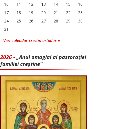
10
11
12
13
14
15
16
17
18
19
20
21
22
23
24
25
26
27
28
29
30
31
Vezi calendar crestin ortodox »
2026 -
„Anul omagial al pastorației
familiei creștine”