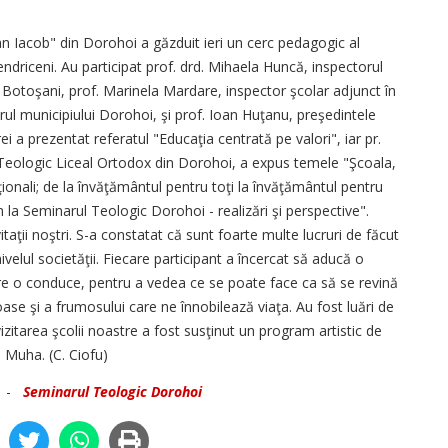
n Iacob" din Dorohoi a găzduit ieri un cerc pedagogic al
endriceni. Au participat prof. drd. Mihaela Huncă, inspectorul
) Botoşani, prof. Marinela Mardare, inspector şcolar adjunct în
ul municipiului Dorohoi, şi prof. Ioan Huţanu, preşedintele
ei a prezentat referatul "Educaţia centrată pe valori", iar pr.
 Teologic Liceal Ortodox din Dorohoi, a expus temele "Şcoala,
ţionali; de la învăţământul pentru toţi la învăţământul pentru
um la Seminarul Teologic Dorohoi - realizări şi perspective".
taţii noştri. S-a constatat că sunt foarte multe lucruri de făcut
 nivelul societăţii. Fiecare participant a încercat să aducă o
care o conduce, pentru a vedea ce se poate face ca să se revină
ioase şi a frumosului care ne înnobilează viaţa. Au fost luări de
izitarea şcolii noastre a fost susţinut un program artistic de
n Muha. (C. Ciofu)
-
Seminarul Teologic Dorohoi