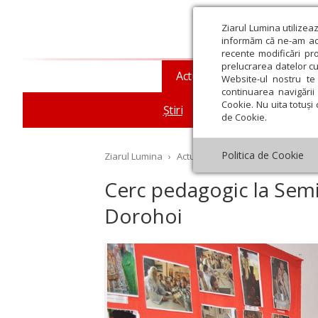
Ziarul Lumina utilizea
informăm că ne-am actu
recente modificări pr
prelucrarea datelor cu
Actualitate religioasă
T
Website-ul nostru te 
continuarea navigării 
Cookie. Nu uita totuși 
Știri
Mesaje și cuvântări
de Cookie.
Politica de Cookie
Ziarul Lumina
›
Actualitate religioasă
›
Știri
›
Ce
Cerc pedagogic la Semi
Dorohoi
st
Septembrie
Octombrie
Noiembrie
Decembrie
Ianuar