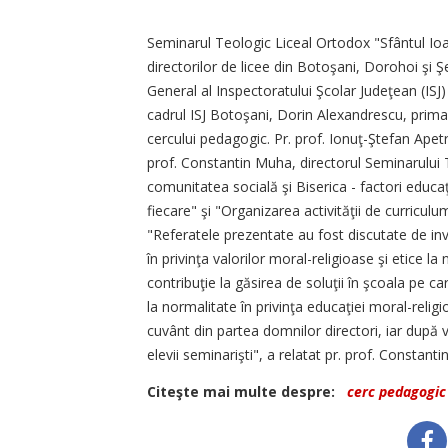
Seminarul Teologic Liceal Ortodox "Sfântul Ioa
directorilor de licee din Botoşani, Dorohoi şi Ş
General al Inspectoratului Şcolar Judeţean (ISJ
cadrul ISJ Botoşani, Dorin Alexandrescu, primar
cercului pedagogic. Pr. prof. Ionuţ-Ştefan Apetr
prof. Constantin Muha, directorul Seminarului
comunitatea socială şi Biserica - factori educa
fiecare" şi "Organizarea activităţii de curricul
"Referatele prezentate au fost discutate de invi
în privinţa valorilor moral-religioase şi etice la
contribuţie la găsirea de soluţii în şcoala pe 
la normalitate în privinţa educaţiei moral-relig
cuvânt din partea domnilor directori, iar după v
elevii seminarişti", a relatat pr. prof. Constanti
Citeşte mai multe despre:
cerc pedagogic