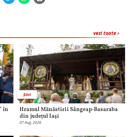
vezi toate ›
Știri
 în
Hramul Mănăstirii Sângeap‑Basaraba
din judeţul Iaşi
07 Aug, 2026