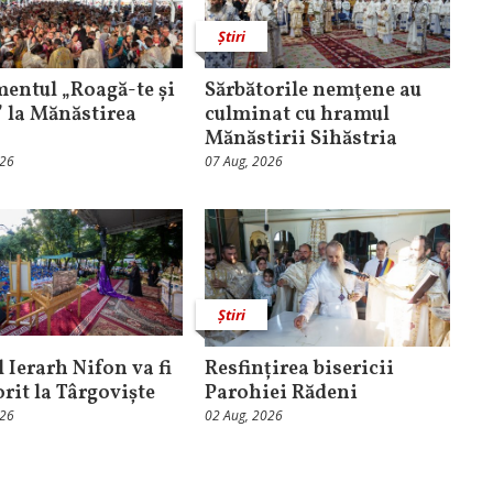
Știri
entul „Roagă-te și
Sărbătorile nemţene au
” la Mănăstirea
culminat cu hramul
Mănăstirii Sihăstria
026
07 Aug, 2026
Știri
 Ierarh Nifon va fi
Resfințirea bisericii
orit la Târgoviște
Parohiei Rădeni
026
02 Aug, 2026