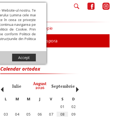
e Website-ul nostru. Te
iarului Lumina cele mai
ce în ceea ce privește
a continua navigarea pe
Opinii
Filantropie
iticii de Cookie. Prin
ie conform Politicii de
trucțiunile din Politica
In memoriam
Diaspora
Accept
Calendar ortodox
‹
›
August
Iulie
Septembrie
Octombrie
Noiembri
2026
L
M
M
J
V
S
D
01
02
03
04
05
06
07
08
09