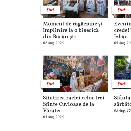
Știri
Știri
Moment de rugăciune şi
Evenim
împlinire la o biserică
crede!
din Bucureşti
Izbuc
02 Aug, 2026
05 Aug, 2
Știri
Știri
Sfințirea raclei celor trei
Sfântul
Sfinte Cuvioase de la
sărbăt
Văratec
03 Aug, 2
03 Aug, 2026