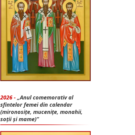
2026 -
„Anul comemorativ al
sfintelor femei din calendar
(mironosițe, mu­cenițe, monahii,
soții și mame)”