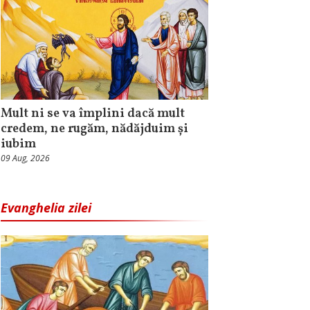
Mult ni se va împlini dacă mult
credem, ne rugăm, nădăjduim și
iubim
09 Aug, 2026
Evanghelia zilei