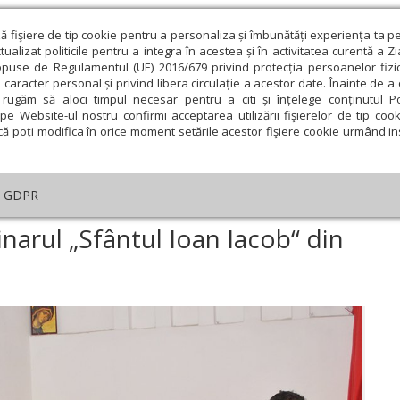
ză fişiere de tip cookie pentru a personaliza și îmbunătăți experiența ta p
alizat politicile pentru a integra în acestea și în activitatea curentă a Z
opuse de Regulamentul (UE) 2016/679 privind protecția persoanelor fizi
 caracter personal și privind libera circulație a acestor date. Înainte de 
eologie și spiritualitate
Educaţie și Cultură
Societate
rugăm să aloci timpul necesar pentru a citi și înțelege conținutul Pol
pe Website-ul nostru confirmi acceptarea utilizării fişierelor de tip cook
că poți modifica în orice moment setările acestor fişiere cookie urmând ins
An omagial
Comunicate de presă
Documentar
GDPR
rc pedagogic la Seminarul „Sfântul Ioan Iacob“ din Dorohoi
narul „Sfântul Ioan Iacob“ din
ie
Februarie
Martie
Aprilie
Mai
Iunie