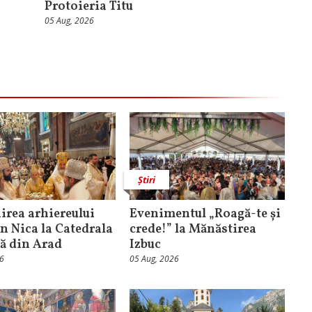
Protoieria Titu
05 Aug, 2026
Știri
rea arhiereului
Evenimentul „Roagă-te și
n Nica la Catedrala
crede!” la Mănăstirea
că din Arad
Izbuc
26
05 Aug, 2026