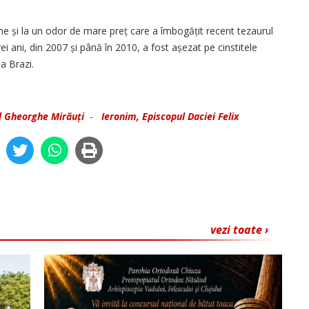
ine și la un odor de mare preț care a îmbo­gățit recent tezaurul
ei ani, din 2007 și până în 2010, a fost așezat pe cinstitele
a Brazi.
ul Gheorghe Mirăuți
-
Ieronim, Episcopul Daciei Felix
vezi toate ›