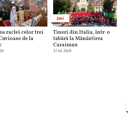
Știri
ea raclei celor trei
Tineri din Italia, într-o
 Cuvioase de la
tabără la Mănăstirea
c
Caraiman
026
31 Iul, 2026