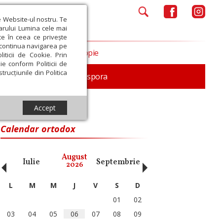
e Website-ul nostru. Te
iarului Lumina cele mai
ce în ceea ce privește
a continua navigarea pe
Opinii
Filantropie
iticii de Cookie. Prin
ie conform Politicii de
trucțiunile din Politica
In memoriam
Diaspora
Accept
Calendar ortodox
‹
›
August
Iulie
Septembrie
Octombrie
Noiembri
2026
L
M
M
J
V
S
D
01
02
03
04
05
06
07
08
09