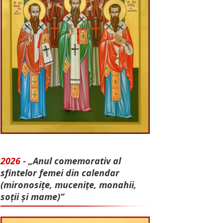
2026 -
„Anul comemorativ al
sfintelor femei din calendar
(mironosițe, mu­cenițe, monahii,
soții și mame)”