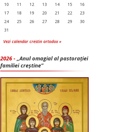
10
11
12
13
14
15
16
17
18
19
20
21
22
23
24
25
26
27
28
29
30
31
Vezi calendar crestin ortodox »
2026 -
„Anul omagial al pastorației
familiei creștine”