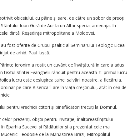
trivit obiceiului, cu pâine și sare, de către un sobor de preoți
 a Sfântului Ioan Gură de Aur la un Altar special amenajat în
celei dintâi Reședințe mitropolitane a Moldovei.
 au fost oferite de Grupul psaltic al Seminarului Teologic Liceal
ijat de arhid. Paul Iușcă.
l Părinte Ieronim a rostit un cuvânt de învățătură în care a adus
 textul Sfintei Evanghelii rânduit pentru această zi: primul lucru
 doilea lucru este deslușirea tainei salvării noastre, a fiecăruia.
ordinar pe care Biserica îl are în viața creștinului, atât în cea de
nicie.
ui pentru vrednicii ctitori și binefăcători trecuți la Domnul.
elor prezenți, obștii pentru invitație, Înaltpreasfințitului
 în Eparhia Sucevei și Rădăuților și a prezentat cele mai
 Mucenic Teodosie de la Mănăstirea Brazi, Mitropolitul