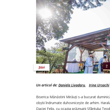
Știri
Un articol de:
Daniela Livadaru
,
Irina Ursachi
Biserica Mănăstirii Mirăuți s-a bucurat dumini
obștii îndrumate duhov­nicește de arhim. Harala
Daciei Felix, cu ocazia prăznuirii Sfântului Teo