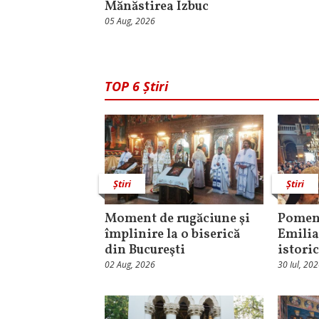
Mănăstirea Izbuc
05 Aug, 2026
TOP 6 Știri
Știri
Știri
Moment de rugăciune şi
Pomeni
împlinire la o biserică
Emilia
din Bucureşti
istori
02 Aug, 2026
30 Iul, 20