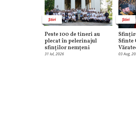
Știri
Știri
Peste 100 de tineri au
Sfințir
plecat în pelerinajul
Sfinte
sfinților nemțeni
Vărate
31 Iul, 2026
03 Aug, 2