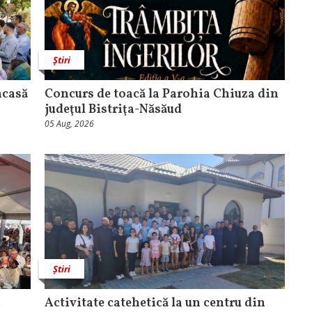
Știri
acasă
​Concurs de toacă la Parohia Chiuza din
judeţul Bistriţa-Năsăud
05 Aug, 2026
Știri
a
Activitate catehetică la un centru din