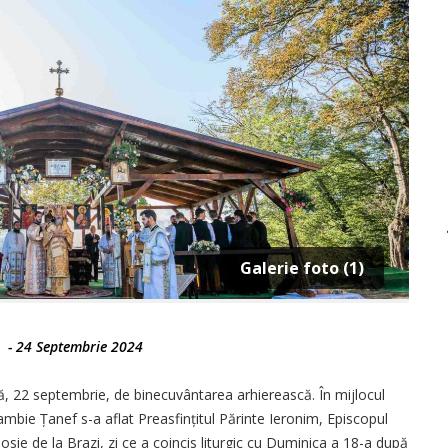
Galerie foto (1)
-
24 Septembrie 2024
că, 22 septembrie, de binecuvântarea arhierească. În mijlocul
mbie Țanef s-a aflat Preasfințitul Părinte Ieronim, Episcopul
dosie de la Brazi, zi ce a coincis liturgic cu Duminica a 18-a după