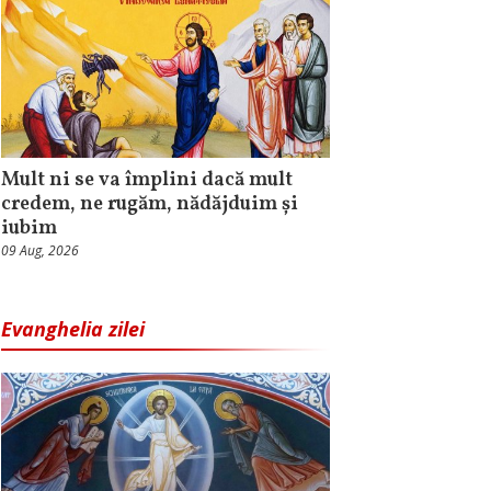
Mult ni se va împlini dacă mult
credem, ne rugăm, nădăjduim și
iubim
09 Aug, 2026
Evanghelia zilei