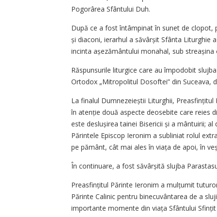
Pogorârea Sfântului Duh.
După ce a fost întâmpinat în sunet de clopot, po
și diaconi, ierarhul a săvârșit Sfânta Liturghie
incinta așeză­mântului monahal, sub streașina 
Răspunsurile liturgice care au împodobit slujba
Ortodox „Mitropolitul Dosoftei” din Suceava, dir
La finalul Dumnezeieștii Liturghii, Preasfin­țitu
în atenție două aspecte deosebite care reies din
este deslușirea tainei Bisericii și a mântuirii; al
Părintele Episcop Ieronim a subliniat rolul extra
pe pământ, cât mai ales în viața de apoi, în veș
În continuare, a fost săvârșită slujba Parastasul
Preasfințitul Părinte Ieronim a mulțumit tuturor c
Părinte Calinic pentru binecuvântarea de a sluji
importante momente din viața Sfântului Sfințit