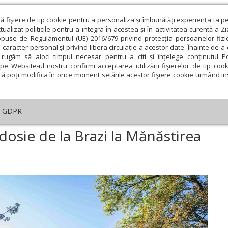
ză fişiere de tip cookie pentru a personaliza și îmbunătăți experiența ta p
alizat politicile pentru a integra în acestea și în activitatea curentă a Z
opuse de Regulamentul (UE) 2016/679 privind protecția persoanelor fizi
 caracter personal și privind libera circulație a acestor date. Înainte de 
eologie și spiritualitate
Educaţie și Cultură
Societate
rugăm să aloci timpul necesar pentru a citi și înțelege conținutul Pol
pe Website-ul nostru confirmi acceptarea utilizării fişierelor de tip cook
că poți modifica în orice moment setările acestor fişiere cookie urmând ins
An omagial
Comunicate de presă
Documentar
GDPR
nstirea Sfântului Teodosie de la Brazi la Mănăstirea Mirăuți
dosie de la Brazi la Mănăstirea
ie
Februarie
Martie
Aprilie
Mai
Iunie