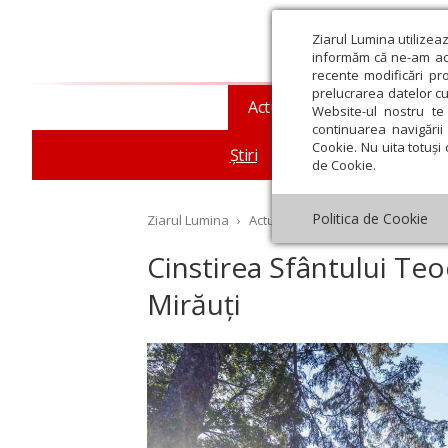
Ziarul Lumina utilizea
informăm că ne-am actu
recente modificări pr
prelucrarea datelor cu
Actualitate religioasă
T
Website-ul nostru te 
continuarea navigării 
Cookie. Nu uita totuși 
Știri
Mesaje și cuvântări
de Cookie.
Politica de Cookie
Ziarul Lumina
›
Actualitate religioasă
›
Știri
›
Ci
Cinstirea Sfântului Teo
Mirăuți
st
Septembrie
Octombrie
Noiembrie
Decembrie
Ianuar