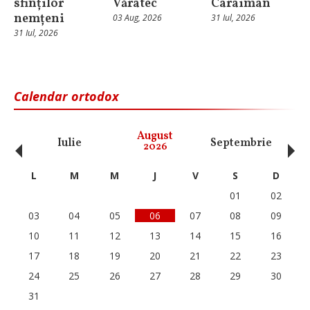
sfinților
Văratec
Caraiman
nemțeni
03 Aug, 2026
31 Iul, 2026
31 Iul, 2026
Calendar ortodox
‹
›
August
Iulie
Septembrie
O
2026
L
M
M
J
V
S
D
01
02
03
04
05
06
07
08
09
10
11
12
13
14
15
16
17
18
19
20
21
22
23
24
25
26
27
28
29
30
31