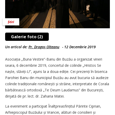
Știri
Galerie foto (2)
Un articol de:
Pr. Dragoș Olteanu
-
12 Decembrie 2019
Asociația „Buna Vestire”-Banu din Buzău a organizat vineri
seara, 6 decembrie 2019, concertul de colinde „Hristos Se
naște, slăviți-L!”, ajuns la a doua ediție. Cei prezenți în biserica
Parohiei Banu din municipiul Buzău au avut bucuria să audieze
colinde tradiționale românești și străine, interpretate de Corala
bărbătească ortodoxă „Te Deum Laudamus” din București,
dirijată de pr. lect. dr. Zaharia Matei.
La eveniment a participat Înaltpreasfințitul Părinte Ciprian,
Arhiepiscopul Buzăului și Vrancei, alături de consilieri și