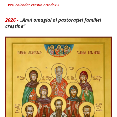
Vezi calendar crestin ortodox »
2026 -
„Anul omagial al pastorației familiei
creștine”