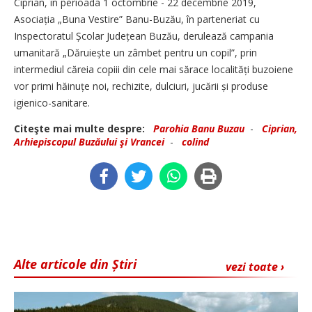
Ciprian, în perioada 1 octombrie - 22 decembrie 2019,
Asociația „Buna Vestire” Banu-Buzău, în parteneriat cu
Inspectoratul Școlar Județean Buzău, derulează campania
umanitară „Dăruiește un zâmbet pentru un copil”, prin
intermediul căreia copiii din cele mai sărace localități buzoiene
vor primi hăinuțe noi, rechizite, dulciuri, jucării și produse
igienico-sanitare.
Citeşte mai multe despre:
Parohia Banu Buzau
-
Ciprian,
Arhiepiscopul Buzăului şi Vrancei
-
colind
Alte articole din Știri
vezi toate ›