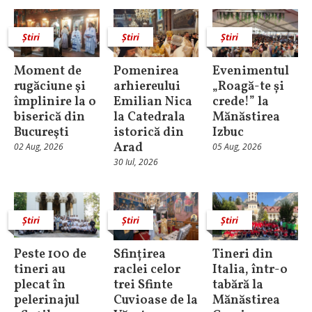
Știri
Știri
Știri
Moment de
Pomenirea
Evenimentul
rugăciune şi
arhiereului
„Roagă-te și
împlinire la o
Emilian Nica
crede!” la
biserică din
la Catedrala
Mănăstirea
Bucureşti
istorică din
Izbuc
Arad
02 Aug, 2026
05 Aug, 2026
30 Iul, 2026
Știri
Știri
Știri
Peste 100 de
Sfințirea
Tineri din
tineri au
raclei celor
Italia, într-o
plecat în
trei Sfinte
tabără la
pelerinajul
Cuvioase de la
Mănăstirea