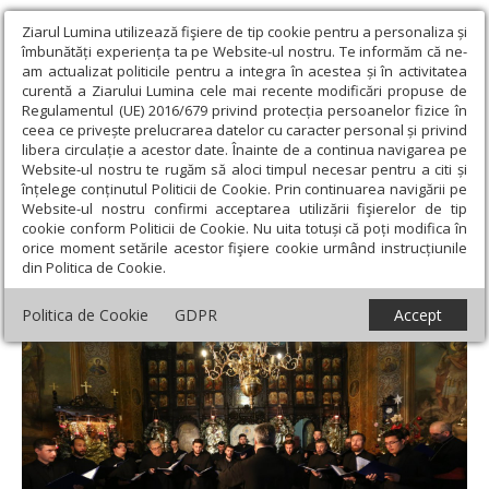
Ziarul Lumina utilizează fişiere de tip cookie pentru a personaliza și
îmbunătăți experiența ta pe Website-ul nostru. Te informăm că ne-
am actualizat politicile pentru a integra în acestea și în activitatea
curentă a Ziarului Lumina cele mai recente modificări propuse de
Regulamentul (UE) 2016/679 privind protecția persoanelor fizice în
ceea ce privește prelucrarea datelor cu caracter personal și privind
libera circulație a acestor date. Înainte de a continua navigarea pe
Website-ul nostru te rugăm să aloci timpul necesar pentru a citi și
Ziarul Lumina
›
Actualitate religioasă
›
Știri
›
Concert de colinde
înțelege conținutul Politicii de Cookie. Prin continuarea navigării pe
și daruri pentru copiii din comunități sărace din județul Buzău
Website-ul nostru confirmi acceptarea utilizării fişierelor de tip
cookie conform Politicii de Cookie. Nu uita totuși că poți modifica în
Concert de colinde și daruri pentru copiii
orice moment setările acestor fişiere cookie urmând instrucțiunile
din Politica de Cookie.
din comunități sărace din județul Buzău
Politica de Cookie
GDPR
Accept