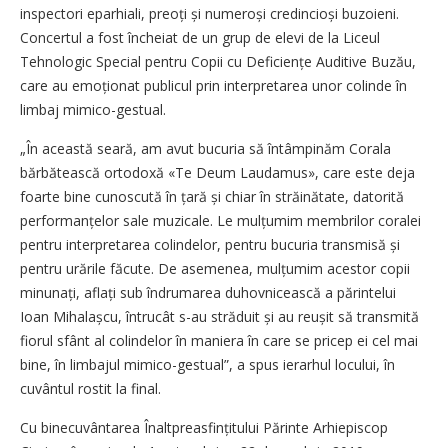
inspectori eparhiali, preoți și numeroși credincioși buzoieni.
Concertul a fost încheiat de un grup de elevi de la Liceul
Tehnologic Special pentru Copii cu Deficiențe Auditive Buzău,
care au emoționat publicul prin interpretarea unor colinde în
limbaj mimico-gestual.
„În această seară, am avut bucuria să întâmpinăm Corala
bărbătească ortodoxă «Te Deum Laudamus», care este deja
foarte bine cunoscută în țară și chiar în străinătate, datorită
performanțelor sale muzicale. Le mulțumim membrilor coralei
pentru interpretarea colindelor, pentru bucuria transmisă și
pentru urările făcute. De asemenea, mulțumim acestor copii
minunați, aflați sub îndrumarea duhovnicească a părintelui
Ioan Mihalașcu, întrucât s-au străduit și au reușit să transmită
fiorul sfânt al colindelor în maniera în care se pricep ei cel mai
bine, în limbajul mimico-gestual”, a spus ierarhul locului, în
cuvântul rostit la final.
Cu binecuvântarea Înaltprea­sfințitului Părinte Arhiepiscop