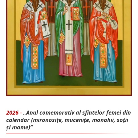
2026 -
„Anul comemorativ al sfintelor femei din
calendar (mironosițe, mu­cenițe, monahii, soții
și mame)”