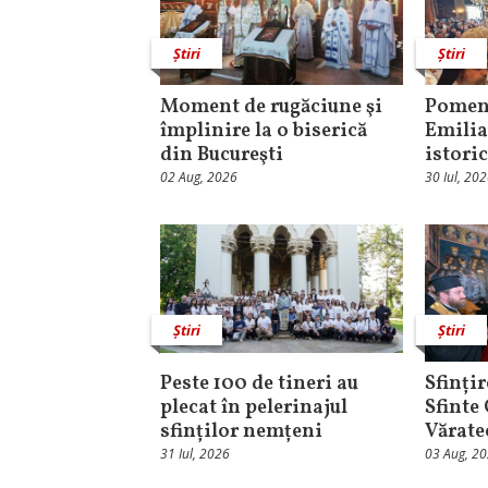
Știri
Știri
Moment de rugăciune şi
Pomeni
împlinire la o biserică
Emilia
din Bucureşti
istori
02 Aug, 2026
30 Iul, 20
Știri
Știri
Peste 100 de tineri au
Sfințir
plecat în pelerinajul
Sfinte
sfinților nemțeni
Vărate
31 Iul, 2026
03 Aug, 2