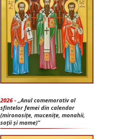
2026 -
„Anul comemorativ al
sfintelor femei din calendar
(mironosițe, mu­cenițe, monahii,
soții și mame)”