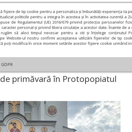
ză fişiere de tip cookie pentru a personaliza și îmbunătăți experiența ta p
alizat politicile pentru a integra în acestea și în activitatea curentă a Z
opuse de Regulamentul (UE) 2016/679 privind protecția persoanelor fizi
 caracter personal și privind libera circulație a acestor date. Înainte de 
eologie și spiritualitate
Educaţie și Cultură
Societate
rugăm să aloci timpul necesar pentru a citi și înțelege conținutul Pol
pe Website-ul nostru confirmi acceptarea utilizării fişierelor de tip cook
că poți modifica în orice moment setările acestor fişiere cookie urmând ins
An omagial
Comunicate de presă
Documentar
GDPR
nferință preoțească de primăvară în Protopopiatul Beclean
de primăvară în Protopopiatul
ie
Februarie
Martie
Aprilie
Mai
Iunie