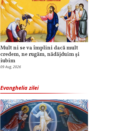
Mult ni se va împlini dacă mult
credem, ne rugăm, nădăjduim și
iubim
09 Aug, 2026
Evanghelia zilei