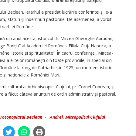
lui și Mitropolitul Clujului, Maramureșului și Sălajului.
ui Beclean, ierarhul a prezidat lucrările conferinței și le-a
tură, sfaturi și îndemnuri pastorale. De asemenea, a vorbit
triarhiei Române.
ară din anul acesta, istoricul dr. Mircea-Gheorghe Abrudan,
eorge Bariţiu” al Academiei Române - Filiala Cluj- Napoca, a
ne: istorie și spiritualitate”. În cadrul conferinţei, Mircea-
ă a elitelor românești din toate provinciile, în special din
e Române la rang de Patriarhie, în 1925, un moment istoric
ale și naționale a României Mari.
erul cultural al Arhiepiscopiei Clujului, pr. Cornel Coprean, și
 a fă­cut câteva anunțuri de ordin ad­ministrativ și pastoral.
rotopopiatul Beclean
-
Andrei, Mitropolitul Clujului