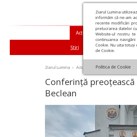
Ziarul Lumina utilizea
informăm că ne-am actu
recente modificări pr
prelucrarea datelor cu
Actualitate religioasă
T
Website-ul nostru te 
continuarea navigării 
Cookie. Nu uita totuși 
Știri
Mesaje și cuvântări
de Cookie.
Politica de Cookie
Ziarul Lumina
›
Actualitate religioasă
›
Știri
›
Co
Conferință preoțească 
Beclean
st
Septembrie
Octombrie
Noiembrie
Decembrie
Ianuar