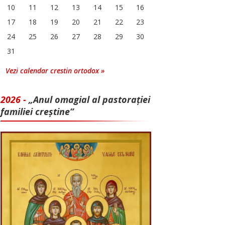
10
11
12
13
14
15
16
17
18
19
20
21
22
23
24
25
26
27
28
29
30
31
Vezi calendar crestin ortodox »
2026 -
„Anul omagial al pastorației
familiei creștine”