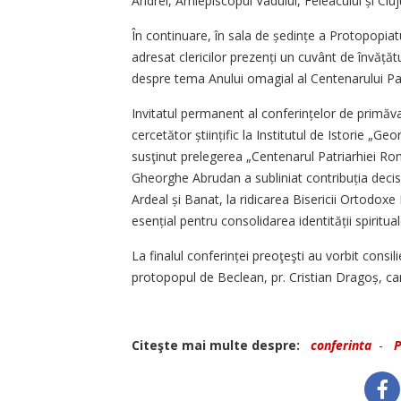
Andrei, Arhiepiscopul Vadului, Feleacului și Cluju
În continuare, în sala de ședințe a Protopopiatul
adresat clericilor prezenți un cuvânt de învăță
despre tema Anului omagial al Centenarului Pa
Invitatul permanent al confer­ințelor de primăv
cercetător științific la Institutul de Istorie „G
susţinut prelegerea „Cen­tenarul Patriarhiei Româ
Gheorghe Abrudan a subliniat contribuția decisiv
Ardeal și Banat, la ridicarea Bisericii Ortodox
esențial pentru consolidarea identității spiritu
La finalul conferinței preoţeşti au vorbit consili
protopopul de Beclean, pr. Cristian Dragoș, care
Citeşte mai multe despre:
conferinta
-
P