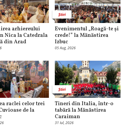
Știri
rea arhiereului
Evenimentul „Roagă-te și
n Nica la Catedrala
crede!” la Mănăstirea
că din Arad
Izbuc
26
05 Aug, 2026
Știri
ea raclei celor trei
Tineri din Italia, într-o
 Cuvioase de la
tabără la Mănăstirea
c
Caraiman
026
31 Iul, 2026