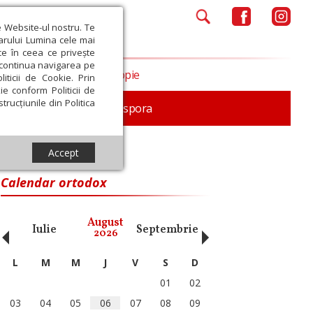
e Website-ul nostru. Te
iarului Lumina cele mai
ce în ceea ce privește
a continua navigarea pe
Opinii
Filantropie
iticii de Cookie. Prin
ie conform Politicii de
trucțiunile din Politica
In memoriam
Diaspora
Accept
Calendar ortodox
‹
›
August
Iulie
Septembrie
Octombrie
Noiembri
2026
L
M
M
J
V
S
D
01
02
03
04
05
06
07
08
09