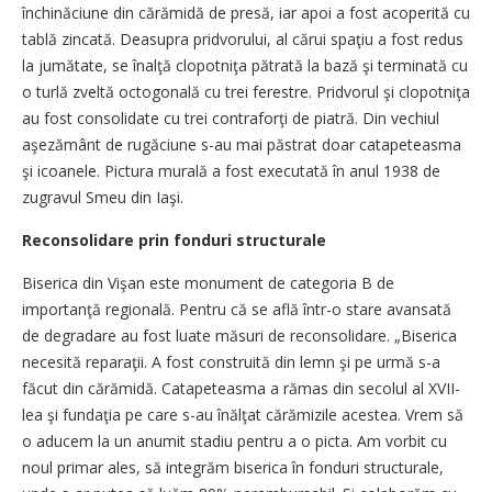
închinăciune din cărămidă de presă, iar apoi a fost acoperită cu
tablă zincată. Deasupra pridvorului, al cărui spaţiu a fost redus
la jumătate, se înalţă clopotniţa pătrată la bază şi terminată cu
o turlă zveltă octogonală cu trei ferestre. Pridvorul şi clopotniţa
au fost consolidate cu trei contraforţi de piatră. Din vechiul
aşezământ de rugăciune s-au mai păstrat doar catapeteasma
şi icoanele. Pictura murală a fost executată în anul 1938 de
zugravul Smeu din Iaşi.
Reconsolidare prin fonduri structurale
Biserica din Vişan este monument de categoria B de
importanţă regională. Pentru că se află într-o stare avansată
de degradare au fost luate măsuri de reconsolidare. „Biserica
necesită reparaţii. A fost construită din lemn şi pe urmă s-a
făcut din cărămidă. Catapeteasma a rămas din secolul al XVII-
lea şi fundaţia pe care s-au înălţat cărămizile acestea. Vrem să
o aducem la un anumit stadiu pentru a o picta. Am vorbit cu
noul primar ales, să integrăm biserica în fonduri structurale,