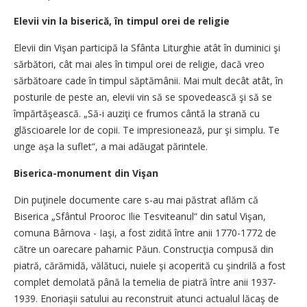
Elevii vin la biserică, în timpul orei de religie
Elevii din Vişan participă la Sfânta Liturghie atât în duminici şi
sărbători, cât mai ales în timpul orei de religie, dacă vreo
sărbătoare cade în timpul săptămânii. Mai mult decât atât, în
posturile de peste an, elevii vin să se spovedească şi să se
împărtăşească. „Să-i auziţi ce frumos cântă la strană cu
glăscioarele lor de copii. Te impresionează, pur şi simplu. Te
unge aşa la suflet“, a mai adăugat părintele.
Biserica-monument din Vişan
Din puţinele documente care s-au mai păstrat aflăm că
Biserica „Sfântul Prooroc Ilie Tesviteanul“ din satul Vişan,
comuna Bârnova - Iaşi, a fost zidită între anii 1770-1772 de
către un oarecare paharnic Păun. Construcţia compusă din
piatră, cărămidă, vălătuci, nuiele şi acoperită cu şindrilă a fost
complet demolată până la temelia de piatră între anii 1937-
1939. Enoriaşii satului au reconstruit atunci actualul lăcaş de