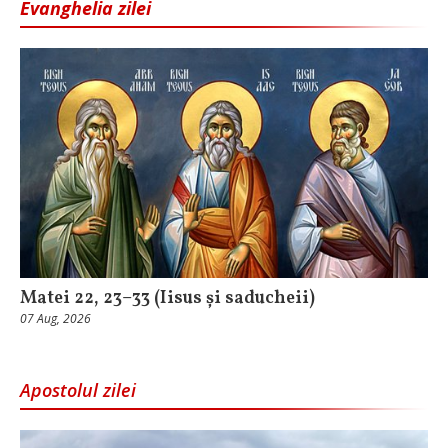
Evanghelia zilei
Matei 22, 23–33 (Iisus și saducheii)
07 Aug, 2026
Apostolul zilei