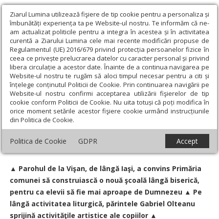
Ziarul Lumina utilizează fişiere de tip cookie pentru a personaliza și
îmbunătăți experiența ta pe Website-ul nostru. Te informăm că ne-
am actualizat politicile pentru a integra în acestea și în activitatea
curentă a Ziarului Lumina cele mai recente modificări propuse de
Regulamentul (UE) 2016/679 privind protecția persoanelor fizice în
ceea ce privește prelucrarea datelor cu caracter personal și privind
libera circulație a acestor date. Înainte de a continua navigarea pe
Website-ul nostru te rugăm să aloci timpul necesar pentru a citi și
Ziarul Lumina
›
Actualitate religioasă
›
Știri
›
Conlucrare între
înțelege conținutul Politicii de Cookie. Prin continuarea navigării pe
biserică şi şcoală, în parohia Vişan
Website-ul nostru confirmi acceptarea utilizării fişierelor de tip
cookie conform Politicii de Cookie. Nu uita totuși că poți modifica în
Conlucrare între biserică şi şcoală, în
orice moment setările acestor fişiere cookie urmând instrucțiunile
din Politica de Cookie.
parohia Vişan
Politica de Cookie
GDPR
Accept
Un articol de:
Constantin Ciofu
-
20 August 2008
▲ Parohul de la Vişan, de lângă Iaşi, a convins Primăria
comunei să construiască o nouă şcoală lângă biserică,
pentru ca elevii să fie mai aproape de Dumnezeu ▲ Pe
lângă activitatea liturgică, părintele Gabriel Olteanu
sprijină activităţile artistice ale copiilor ▲