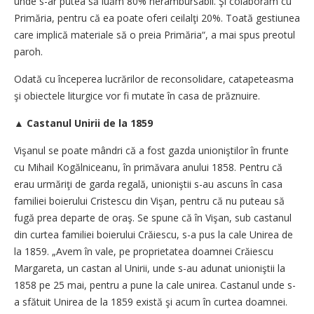
unde s-ar putea să luăm 80% nerambursabil. Şi colaborăm cu
Primăria, pentru că ea poate oferi ceilalţi 20%. Toată gestiunea
care implică materiale să o preia Primăria“, a mai spus preotul
paroh.
Odată cu începerea lucrărilor de reconsolidare, catapeteasma
şi obiectele liturgice vor fi mutate în casa de prăznuire.
▲
Castanul Unirii de la 1859
Vişanul se poate mândri că a fost gazda unioniştilor în frunte
cu Mihail Kogălniceanu, în primăvara anului 1858. Pentru că
erau urmăriţi de garda regală, unioniştii s-au ascuns în casa
familiei boierului Cristescu din Vişan, pentru că nu puteau să
fugă prea departe de oraş. Se spune că în Vişan, sub castanul
din curtea familiei boierului Crăiescu, s-a pus la cale Unirea de
la 1859. „Avem în vale, pe proprietatea doamnei Crăiescu
Margareta, un castan al Unirii, unde s-au adunat unioniştii la
1858 pe 25 mai, pentru a pune la cale unirea. Castanul unde s-
a sfătuit Unirea de la 1859 există şi acum în curtea doamnei.