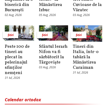
biserică din
Mănăstirea
Cuvioase de la
Bucureşti
Izbuc
Văratec
02 Aug, 2026
05 Aug, 2026
03 Aug, 2026
Știri
Știri
Știri
Peste 100 de
Sfântul Ierarh
Tineri din
tineri au
Nifon va fi
Italia, într-o
plecat în
sărbătorit la
tabără la
pelerinajul
Târgoviște
Mănăstirea
sfinților
Caraiman
03 Aug, 2026
nemțeni
31 Iul, 2026
31 Iul, 2026
Calendar ortodox