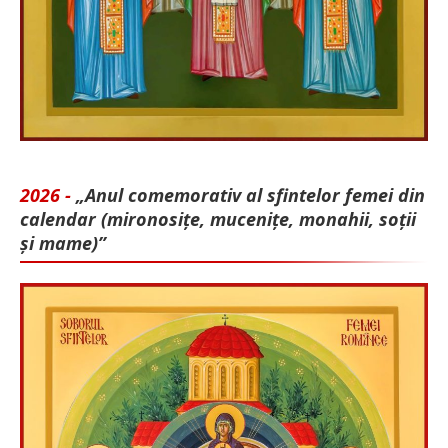
2026 -
„Anul comemorativ al sfintelor femei din
calendar (mironosițe, mu­cenițe, monahii, soții
și mame)”