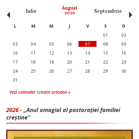
‹
›
August
Iulie
Septembrie
O
2026
L
M
M
J
V
S
D
01
02
03
04
05
06
07
08
09
10
11
12
13
14
15
16
17
18
19
20
21
22
23
24
25
26
27
28
29
30
31
Vezi calendar crestin ortodox »
2026 -
„Anul omagial al pastorației familiei
creștine”