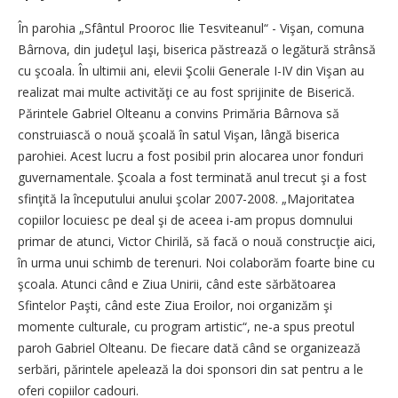
În parohia „Sfântul Prooroc Ilie Tesviteanul“ - Vişan, comuna
Bârnova, din judeţul Iaşi, biserica păstrează o legătură strânsă
cu şcoala. În ultimii ani, elevii Şcolii Generale I-IV din Vişan au
realizat mai multe activităţi ce au fost sprijinite de Biserică.
Părintele Gabriel Olteanu a convins Primăria Bârnova să
construiască o nouă şcoală în satul Vişan, lângă biserica
parohiei. Acest lucru a fost posibil prin alocarea unor fonduri
guvernamentale. Şcoala a fost terminată anul trecut şi a fost
sfinţită la începutului anului şcolar 2007-2008. „Majoritatea
copiilor locuiesc pe deal şi de aceea i-am propus domnului
primar de atunci, Victor Chirilă, să facă o nouă construcţie aici,
în urma unui schimb de terenuri. Noi colaborăm foarte bine cu
şcoala. Atunci când e Ziua Unirii, când este sărbătoarea
Sfintelor Paşti, când este Ziua Eroilor, noi organizăm şi
momente culturale, cu program artistic“, ne-a spus preotul
paroh Gabriel Olteanu. De fiecare dată când se organizează
serbări, părintele apelează la doi sponsori din sat pentru a le
oferi copiilor cadouri.