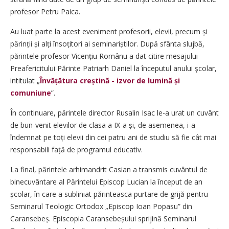
profesor Petru Paica.
Au luat parte la acest eveniment profesorii, elevii, precum și
părinții și alți însoțitori ai seminariștilor. După sfânta slujbă,
părintele profesor Vicen­țiu Românu a dat citire mesajului
Preafericitului Părinte Patriarh Daniel la începutul anului şcolar,
intitulat „
Învățătura creș­tină - izvor de lumină și
comuniune
”.
În continuare, părintele director Rusalin Isac le-a urat un cuvânt
de bun-venit elevilor de clasa a IX-a și, de asemenea, i-a
îndemnat pe toți elevii din cei patru ani de studiu să fie cât mai
responsabili față de programul educativ.
La final, părintele arhimandrit Casian a transmis cuvântul de
binecuvântare al Părintelui Episcop Lucian la început de an
școlar, în care a subliniat părinteasca purtare de grijă pentru
Seminarul Teologic Ortodox „Episcop Ioan Popasu” din
Caranse­beș. Episcopia Caranse­beșului sprijină Seminarul