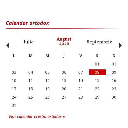
Calendar ortodox
‹
›
August
Iulie
Septembrie
O
2026
L
M
M
J
V
S
D
01
02
03
04
05
06
07
08
09
10
11
12
13
14
15
16
17
18
19
20
21
22
23
24
25
26
27
28
29
30
31
Vezi calendar crestin ortodox »