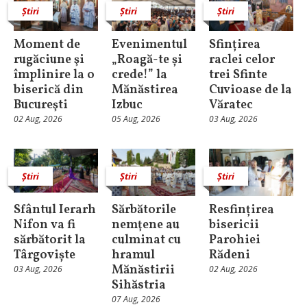
Știri
Știri
Știri
Moment de
Evenimentul
Sfințirea
rugăciune şi
„Roagă-te și
raclei celor
împlinire la o
crede!” la
trei Sfinte
biserică din
Mănăstirea
Cuvioase de la
Bucureşti
Izbuc
Văratec
02 Aug, 2026
05 Aug, 2026
03 Aug, 2026
Știri
Știri
Știri
Sfântul Ierarh
Sărbătorile
Resfințirea
Nifon va fi
nemţene au
bisericii
sărbătorit la
culminat cu
Parohiei
Târgoviște
hramul
Rădeni
Mănăstirii
03 Aug, 2026
02 Aug, 2026
Sihăstria
07 Aug, 2026