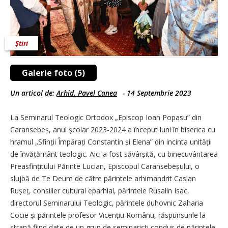
Știri
Galerie foto (5)
Un articol de:
Arhid. Pavel Canea
-
14 Septembrie 2023
La Seminarul Teologic Ortodox „Episcop Ioan Popasu” din
Caran­sebeș, anul școlar 2023-2024 a început luni în biserica cu
hramul „Sfinții Împărați Constantin și Elena” din incinta unității
de învățământ teologic. Aici a fost să­vârșită, cu binecuvântarea
Preasfinți­tului Părinte Lucian, Episcopul Caranse­beșului, o
slujbă de Te Deum de către părintele arhimandrit Casian
Rușeț, consilier cultural eparhial, părintele Rusalin Isac,
directorul Seminarului Teologic, părintele duhovnic Zaharia
Cocie și părintele profesor Vicențiu Românu, răspunsurile la
strană fiind date de un grup de seminariști condus de părintele