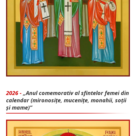
2026 -
„Anul comemorativ al sfintelor femei din
calendar (mironosițe, mu­cenițe, monahii, soții
și mame)”