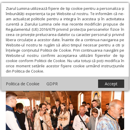
Ziarul Lumina utilizează fişiere de tip cookie pentru a personaliza și
îmbunătăți experiența ta pe Website-ul nostru. Te informăm că ne-
am actualizat politicile pentru a integra în acestea și în activitatea
curentă a Ziarului Lumina cele mai recente modificări propuse de
Regulamentul (UE) 2016/679 privind protecția persoanelor fizice în
ceea ce privește prelucrarea datelor cu caracter personal și privind
libera circulație a acestor date. Înainte de a continua navigarea pe
Website-ul nostru te rugăm să aloci timpul necesar pentru a citi și
Ziarul Lumina
›
Actualitate religioasă
›
Știri
›
Deschiderea
înțelege conținutul Politicii de Cookie. Prin continuarea navigării pe
anului școlar la Seminarul Teologic din Caransebeș
Website-ul nostru confirmi acceptarea utilizării fişierelor de tip
cookie conform Politicii de Cookie. Nu uita totuși că poți modifica în
Deschiderea anului școlar la Seminarul
orice moment setările acestor fişiere cookie urmând instrucțiunile
din Politica de Cookie.
Teologic din Caransebeș
Politica de Cookie
GDPR
Accept