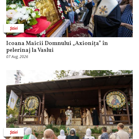
Știri
Icoana Maicii Domnului „Axionița” în
pelerinaj la Vaslui
07 Aug, 2026
Știri