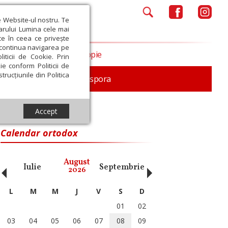
e Website-ul nostru. Te
iarului Lumina cele mai
ce în ceea ce privește
a continua navigarea pe
Opinii
Filantropie
iticii de Cookie. Prin
ie conform Politicii de
trucțiunile din Politica
In memoriam
Diaspora
Accept
Calendar ortodox
‹
›
August
Iulie
Septembrie
Octombrie
Noiembri
2026
L
M
M
J
V
S
D
01
02
03
04
05
06
07
08
09