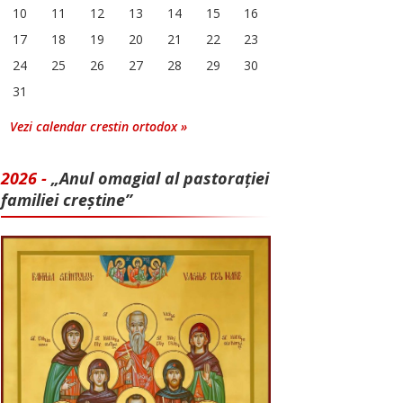
10
11
12
13
14
15
16
17
18
19
20
21
22
23
24
25
26
27
28
29
30
31
Vezi calendar crestin ortodox »
2026 -
„Anul omagial al pastorației
familiei creștine”