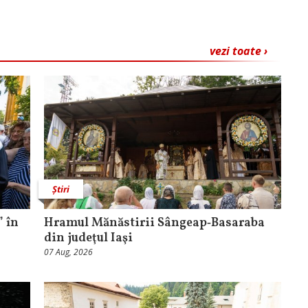
vezi toate ›
Știri
 în
Hramul Mănăstirii Sângeap‑Basaraba
din judeţul Iaşi
07 Aug, 2026