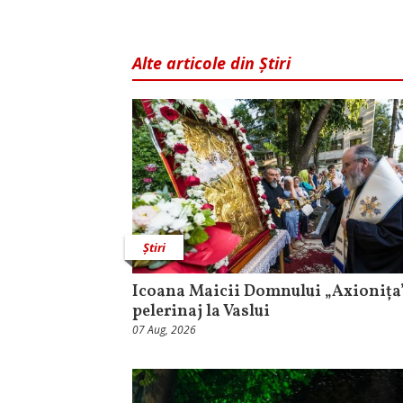
Alte articole din Știri
Știri
Icoana Maicii Domnului „Axionița”
pelerinaj la Vaslui
07 Aug, 2026