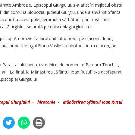
rinte Ambrozie, Episcopul Giurgiului, s-a aflat în mijlocul obștii
” din comuna Slobozia, județul Giurgiu, unde a săvârșit Sfânta
aconi. Cu acest prilej, ierarhul a sărbătorit prin rugăciune
al Giurgiului, se arată pe episcopiagiurgiului.ro.
te Episcop Ambrozie l-a hirotonit întru preot pe diaconul Ionuț
, iar pe teologul Florin Vasile l-a hirotonit întru diacon, pe
ba Parastasului pentru vrednicul de pomenire Patriarh Teoctist,
 ani. La final, la Mănăstirea „Sfântul Ioan Rusul” s-a desfășurat
piscopiei Giurgiului.
opul Giurgiului
-
hirotonie
-
Mănăstirea Sfântul Ioan Rusul