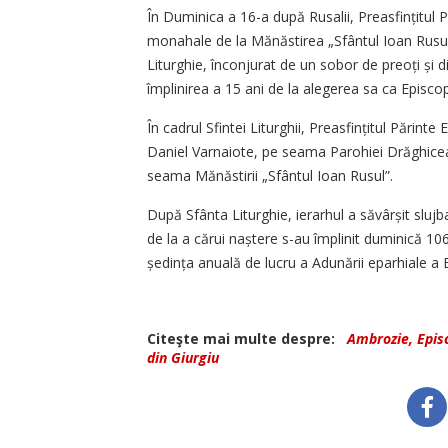
În Duminica a 16-a după Rusalii, Preasfințitul Pă
monahale de la Mănăstirea „Sfântul Ioan Rusul
Liturghie, înconjurat de un sobor de preoți și di
împlinirea a 15 ani de la alegerea sa ca Episcop 
În cadrul Sfintei Liturghii, Prea­sfințitul Părin
Daniel Varnaiote, pe seama Parohiei Drăghiceanu
seama Mănăstirii „Sfântul Ioan Rusul”.
După Sfânta Liturghie, ierarhul a săvârșit sluj
de la a cărui naștere s-au împlinit duminică 106
ședința anuală de lucru a Adunării eparhiale a E
Citeşte mai multe despre:
Ambrozie, Episc
din Giurgiu