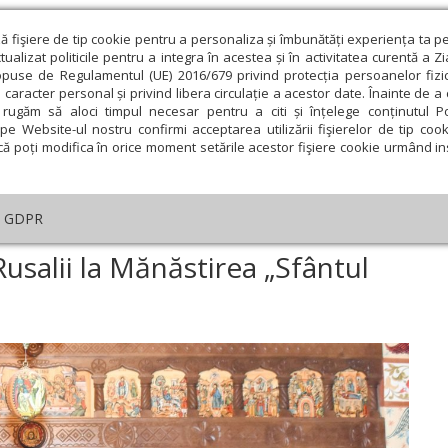
ză fişiere de tip cookie pentru a personaliza și îmbunătăți experiența ta p
alizat politicile pentru a integra în acestea și în activitatea curentă a Z
opuse de Regulamentul (UE) 2016/679 privind protecția persoanelor fizi
 caracter personal și privind libera circulație a acestor date. Înainte de 
eologie și spiritualitate
Educaţie și Cultură
Societate
rugăm să aloci timpul necesar pentru a citi și înțelege conținutul Pol
pe Website-ul nostru confirmi acceptarea utilizării fişierelor de tip cook
că poți modifica în orice moment setările acestor fişiere cookie urmând ins
An omagial
Comunicate de presă
Documentar
GDPR
minica a 16-a după Rusalii la Mănăstirea „Sfântul Ioan Rusul”
usalii la Mănăstirea „Sfântul
ie
Februarie
Martie
Aprilie
Mai
Iunie