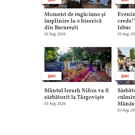
Moment de rugăciune şi
Evenim
împlinire la o biserică
crede!
din Bucureşti
Izbuc
02 Aug, 2026
05 Aug, 2
Știri
Știri
Sfântul Ierarh Nifon va fi
Sărbăt
sărbătorit la Târgoviște
culmin
Mănăst
03 Aug, 2026
07 Aug, 2