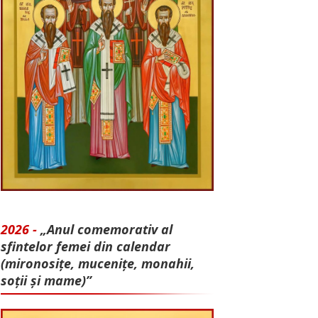
2026 -
„Anul comemorativ al
sfintelor femei din calendar
(mironosițe, mu­cenițe, monahii,
soții și mame)”