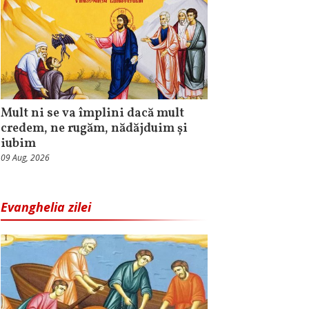
Mult ni se va împlini dacă mult
credem, ne rugăm, nădăjduim și
iubim
09 Aug, 2026
Evanghelia zilei