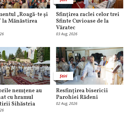
entul „Roagă-te și
Sfințirea raclei celor trei
” la Mănăstirea
Sfinte Cuvioase de la
Văratec
026
03 Aug, 2026
Știri
orile nemţene au
Resfințirea bisericii
at cu hramul
Parohiei Rădeni
irii Sihăstria
02 Aug, 2026
026