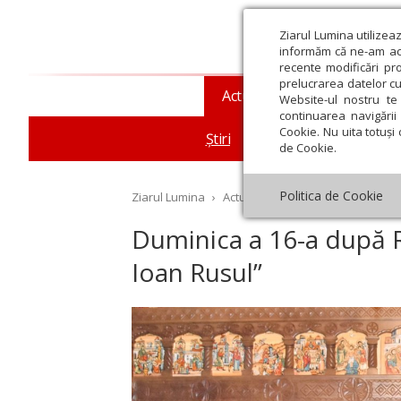
Ziarul Lumina utilizea
informăm că ne-am actu
recente modificări pr
prelucrarea datelor cu
Actualitate religioasă
T
Website-ul nostru te 
continuarea navigării 
Cookie. Nu uita totuși 
Știri
Mesaje și cuvântări
de Cookie.
Politica de Cookie
Ziarul Lumina
›
Actualitate religioasă
›
Știri
›
Du
Duminica a 16-a după R
Ioan Rusul”
st
Septembrie
Octombrie
Noiembrie
Decembrie
Ianuar