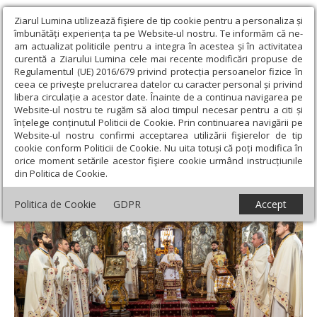
Ziarul Lumina utilizează fişiere de tip cookie pentru a personaliza și
îmbunătăți experiența ta pe Website-ul nostru. Te informăm că ne-
am actualizat politicile pentru a integra în acestea și în activitatea
curentă a Ziarului Lumina cele mai recente modificări propuse de
Regulamentul (UE) 2016/679 privind protecția persoanelor fizice în
ceea ce privește prelucrarea datelor cu caracter personal și privind
libera circulație a acestor date. Înainte de a continua navigarea pe
Website-ul nostru te rugăm să aloci timpul necesar pentru a citi și
Ziarul Lumina
›
Actualitate religioasă
›
Știri
›
Duminica
înțelege conținutul Politicii de Cookie. Prin continuarea navigării pe
Întoarcerii Fiului risipitor la catedrala din Roman
Website-ul nostru confirmi acceptarea utilizării fişierelor de tip
cookie conform Politicii de Cookie. Nu uita totuși că poți modifica în
Duminica Întoarcerii Fiului risipitor la
orice moment setările acestor fişiere cookie urmând instrucțiunile
din Politica de Cookie.
catedrala din Roman
Politica de Cookie
GDPR
Accept