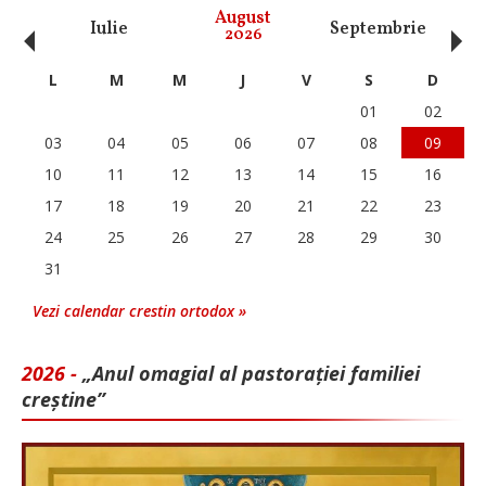
‹
›
August
Iulie
Septembrie
O
2026
L
M
M
J
V
S
D
01
02
03
04
05
06
07
08
09
10
11
12
13
14
15
16
17
18
19
20
21
22
23
24
25
26
27
28
29
30
31
Vezi calendar crestin ortodox »
2026 -
„Anul omagial al pastorației familiei
creștine”