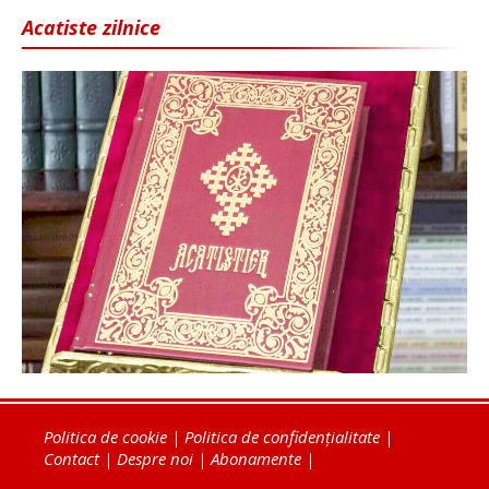
Acatiste zilnice
Politica de cookie
|
Politica de confidențialitate
|
Contact
|
Despre noi
|
Abonamente
|