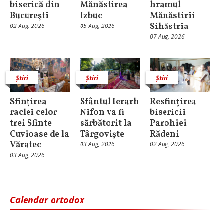
biserică din
Mănăstirea
hramul
Bucureşti
Izbuc
Mănăstirii
Sihăstria
02 Aug, 2026
05 Aug, 2026
07 Aug, 2026
Știri
Știri
Știri
Sfințirea
Sfântul Ierarh
Resfințirea
raclei celor
Nifon va fi
bisericii
trei Sfinte
sărbătorit la
Parohiei
Cuvioase de la
Târgoviște
Rădeni
Văratec
03 Aug, 2026
02 Aug, 2026
03 Aug, 2026
Calendar ortodox