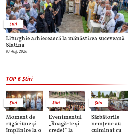
Știri
Liturghie arhierească la mănăstirea suceveană
Slatina
07 Aug, 2026
TOP 6 Știri
Știri
Știri
Știri
Moment de
Evenimentul
Sărbătorile
rugăciune şi
„Roagă-te și
nemţene au
împlinire la o
crede!” la
culminat cu