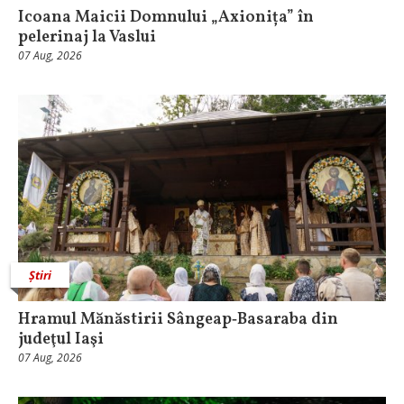
Icoana Maicii Domnului „Axionița” în
pelerinaj la Vaslui
07 Aug, 2026
Știri
Hramul Mănăstirii Sângeap‑Basaraba din
judeţul Iaşi
07 Aug, 2026