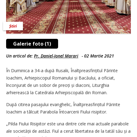
Știri
Galerie foto (1)
Un articol de:
Pr. Daniel-Ionel Marari
-
02 Martie 2021
În Duminica a 34-a după Rusalii, Înaltpreasfințitul Părinte
Ioachim, Arhiepiscopul Romanului și Bacăului, a oficiat,
înconjurat de un sobor de preoți și diaconi, Liturghia
arhierească la Catedrala Arhiepiscopală din Roman.
După citirea pasajului evanghelic, Înaltpreasfințitul Părinte
Ioachim a tâlcuit Parabola Întoarcerii Fiului risipitor.
„Pilda Fiului Risipitor este una dintre cele mai actuale parabole
ale societății de astăzi. Fiul a cerut libertatea de la tatăl său și a