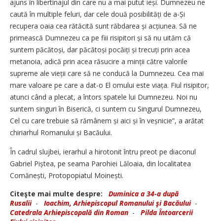
ajuns în libertinajul din care nu a mai putut ieși. Dumnezeu ne
caută în multiple feluri, dar cele două posibilități de a-Și
recupera oaia cea rătăcită sunt răbdarea și acțiunea. Să ne
primească Dumnezeu ca pe fiii risipitori și să nu uităm că
suntem păcătoși, dar păcătoși pocăiți și trecuți prin acea
metanoia, adică prin acea răsucire a minții către valorile
supreme ale vieții care să ne conducă la Dumnezeu. Cea mai
mare valoare pe care a dat-o El omului este viața. Fiul risipitor,
atunci când a plecat, a întors spatele lui Dumnezeu. Noi nu
suntem singuri în Biserică, ci suntem cu Singurul Dumnezeu,
Cel cu care trebuie să rămânem și aici și în veșnicie”, a arătat
chiriarhul Romanului și Bacăului.
În cadrul slujbei, ierarhul a hirotonit întru preot pe diaconul
Gabriel Piștea, pe seama Parohiei Lăloaia, din localitatea
Comănești, Protopopiatul Moinești.
Citeşte mai multe despre:
Duminica a 34-a după
Rusalii
-
Ioachim, Arhiepiscopul Romanului şi Bacăului
-
Catedrala Arhiepiscopală din Roman
-
Pilda Întoarcerii