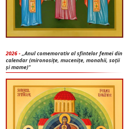
2026 -
„Anul comemorativ al sfintelor femei din
calendar (mironosițe, mu­cenițe, monahii, soții
și mame)”