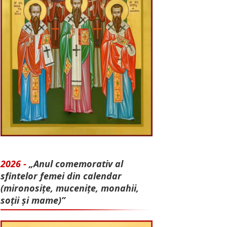
2026 -
„Anul comemorativ al
sfintelor femei din calendar
(mironosițe, mu­cenițe, monahii,
soții și mame)”