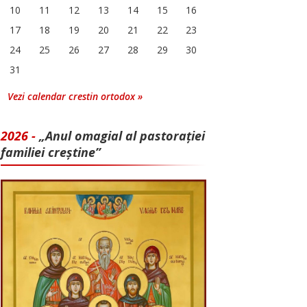
10
11
12
13
14
15
16
17
18
19
20
21
22
23
24
25
26
27
28
29
30
31
Vezi calendar crestin ortodox »
2026 -
„Anul omagial al pastorației
familiei creștine”