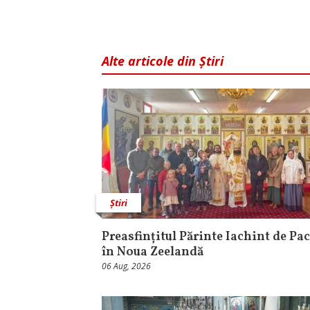
Alte articole din Știri
Știri
Preasfințitul Părinte Iachint de Pac
în Noua Zeelandă
06 Aug, 2026