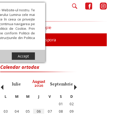
e Website-ul nostru. Te
iarului Lumina cele mai
ce în ceea ce privește
a continua navigarea pe
Opinii
Filantropie
iticii de Cookie. Prin
ie conform Politicii de
trucțiunile din Politica
In memoriam
Diaspora
Accept
Calendar ortodox
‹
›
August
Iulie
Septembrie
Octombrie
Noiembri
2026
L
M
M
J
V
S
D
01
02
03
04
05
06
07
08
09