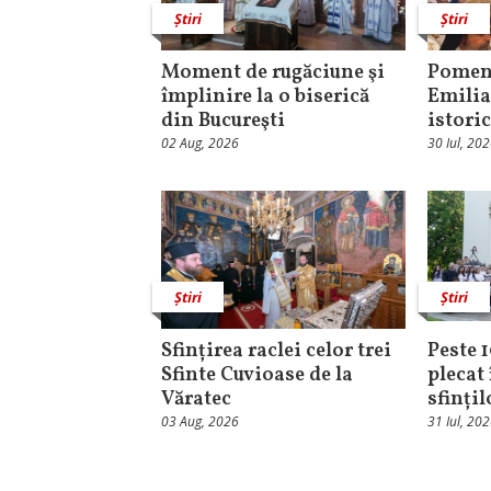
Știri
Știri
Moment de rugăciune şi
Pomeni
împlinire la o biserică
Emilia
din Bucureşti
istori
02 Aug, 2026
30 Iul, 20
Știri
Știri
Sfințirea raclei celor trei
Peste 
Sfinte Cuvioase de la
plecat 
Văratec
sfinți
03 Aug, 2026
31 Iul, 20