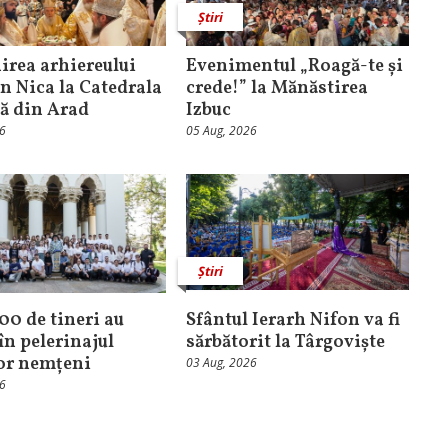
Știri
rea arhiereului
Evenimentul „Roagă-te și
n Nica la Catedrala
crede!” la Mănăstirea
că din Arad
Izbuc
26
05 Aug, 2026
Știri
100 de tineri au
Sfântul Ierarh Nifon va fi
în pelerinajul
sărbătorit la Târgoviște
lor nemțeni
03 Aug, 2026
26