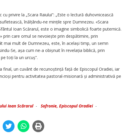
 cu privire la „Scara Raiului”: „Este o lectură duhovnicească
ă sufletească, înălțându-ne mințile spre Dumnezeu. «Scara
 Sfântul Ioan Scărarul, este o imagine simbolică foarte puternică.
 prin care omul se nevoiește prin despătimire, prin
cât mai mult de Dumnezeu, este, în același timp, un semn
ndu-Se, așa cum ne-a obișnuit în revelația biblică, prin
pe toți la un urcuș”.
a final, un cuvânt de recunoștință față de Episcopul Oradiei, iar
dincioși pentru activitatea pastoral-misionară și administrativă pe
lui Ioan Scărarul
-
Sofronie, Episcopul Oradiei
-