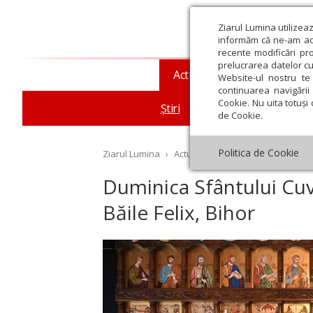
Ziarul Lumina utilizea
informăm că ne-am actu
recente modificări pr
prelucrarea datelor cu
Actualitate religioasă
T
Website-ul nostru te 
continuarea navigării 
Cookie. Nu uita totuși 
Știri
Mesaje și cuvântări
de Cookie.
Politica de Cookie
Ziarul Lumina
›
Actualitate religioasă
›
Știri
›
Du
Duminica Sfântului Cuv
Băile Felix, Bihor
st
Septembrie
Octombrie
Noiembrie
Decembrie
Ianuar