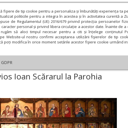
ză fişiere de tip cookie pentru a personaliza și îmbunătăți experiența ta p
alizat politicile pentru a integra în acestea și în activitatea curentă a Z
opuse de Regulamentul (UE) 2016/679 privind protecția persoanelor fizi
 caracter personal și privind libera circulație a acestor date. Înainte de 
eologie și spiritualitate
Educaţie și Cultură
Societate
rugăm să aloci timpul necesar pentru a citi și înțelege conținutul Pol
pe Website-ul nostru confirmi acceptarea utilizării fişierelor de tip cook
că poți modifica în orice moment setările acestor fişiere cookie urmând ins
An omagial
Comunicate de presă
Documentar
GDPR
minica Sfântului Cuvios Ioan Scărarul la Parohia Băile Felix, Bihor
ios Ioan Scărarul la Parohia
ie
Februarie
Martie
Aprilie
Mai
Iunie