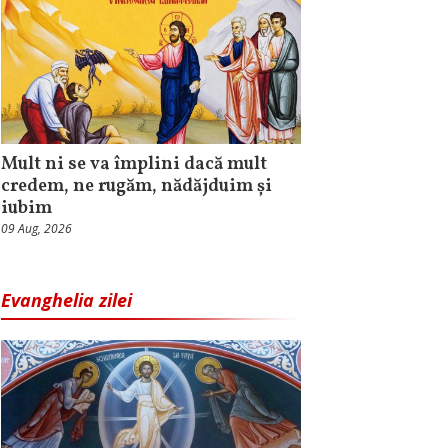
Mult ni se va împlini dacă mult
credem, ne rugăm, nădăjduim și
iubim
09 Aug, 2026
Evanghelia zilei