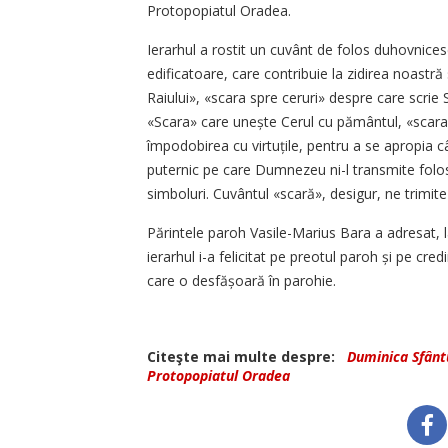
Protopopiatul Oradea.
Ierarhul a rostit un cuvânt de folos duhovnicesc
edificatoare, care contribuie la zidirea noastr
Raiului», «scara spre ceruri» despre care scrie
«Scara» care unește Cerul cu pământul, «scara»
împodobirea cu virtuțile, pentru a se apropia 
puternic pe care Dumnezeu ni-l transmite folosi
simboluri. Cuvântul «scară», desigur, ne trimite 
Părintele paroh Vasile-Marius Bara a adresat, l
ierarhul i-a felicitat pe preotul paroh și pe cre
care o desfășoară în parohie.
Citeşte mai multe despre:
Duminica Sfântu
Protopopiatul Oradea