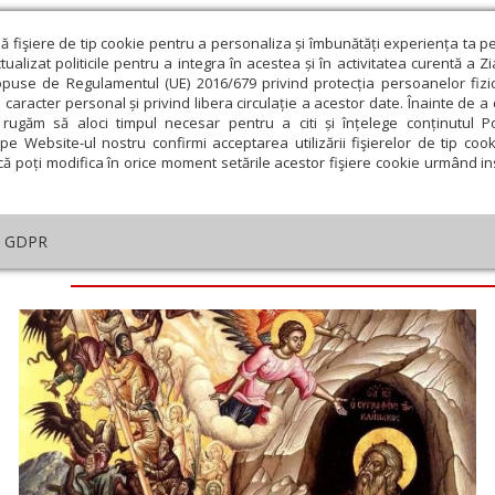
ză fişiere de tip cookie pentru a personaliza și îmbunătăți experiența ta p
alizat politicile pentru a integra în acestea și în activitatea curentă a Z
opuse de Regulamentul (UE) 2016/679 privind protecția persoanelor fizi
 caracter personal și privind libera circulație a acestor date. Înainte de 
eologie și spiritualitate
Educaţie și Cultură
Societate
rugăm să aloci timpul necesar pentru a citi și înțelege conținutul Pol
pe Website-ul nostru confirmi acceptarea utilizării fişierelor de tip cook
că poți modifica în orice moment setările acestor fişiere cookie urmând ins
GDPR