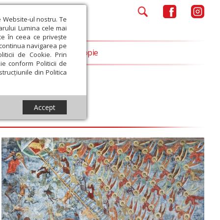
e Website-ul nostru. Te
iarului Lumina cele mai
ce în ceea ce privește
a continua navigarea pe
Opinii
Filantropie
iticii de Cookie. Prin
ie conform Politicii de
trucțiunile din Politica
Accept