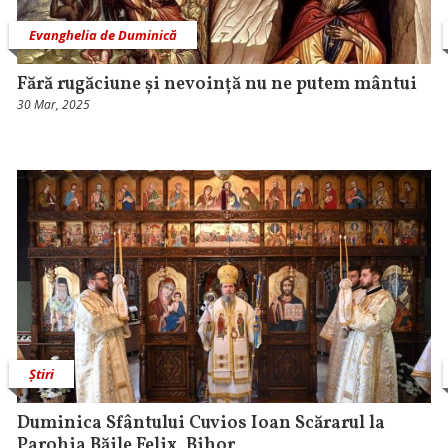
Evanghelia de Duminică
Fără rugăciune și nevoință nu ne putem mântui
30 Mar, 2025
Știri
Duminica Sfântului Cuvios Ioan Scărarul la
Parohia Băile Felix, Bihor