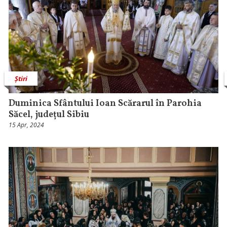
Știri
Duminica Sfântului Ioan Scărarul în Parohia
Săcel, județul Sibiu
15 Apr, 2024