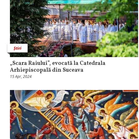
Știri
„Scara Raiului”, evocată la Catedrala
Arhiepiscopală din Suceava
15 Apr, 2024