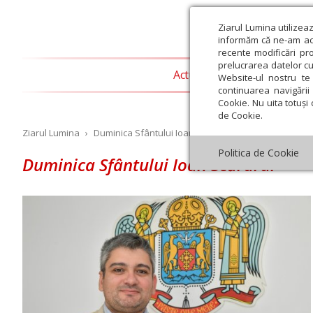
Ziarul Lumina utilizea
informăm că ne-am actu
recente modificări pr
prelucrarea datelor cu
Actualitate religioasă
T
Website-ul nostru te 
continuarea navigării 
Cookie. Nu uita totuși 
de Cookie.
Ziarul Lumina
›
Duminica Sfântului Ioan Scărarul
Politica de Cookie
Duminica Sfântului Ioan Scărarul