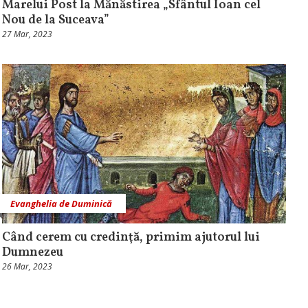
Marelui Post la Mănăstirea „Sfântul Ioan cel
Nou de la Suceava”
27 Mar, 2023
Evanghelia de Duminică
Când cerem cu credinţă, primim ajutorul lui
Dumnezeu
26 Mar, 2023