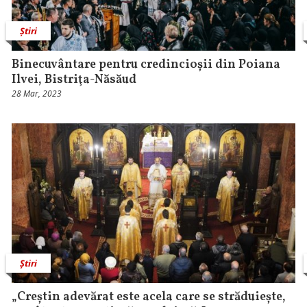
Știri
Binecuvântare pentru credincioșii din Poiana
Ilvei, Bistriţa-Năsăud
28 Mar, 2023
Știri
„Creștin adevărat este acela care se străduiește,