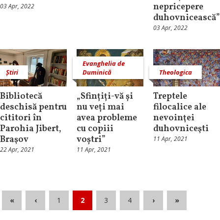
nepricepere
03 Apr, 2022
duhovnicească”
03 Apr, 2022
Evanghelia de
Știri
Duminică
Theologica
Bibliotecă
„Sfințiți-vă și
Treptele
deschisă pentru
nu veți mai
filocalice ale
cititori în
avea probleme
nevoinţei
Parohia Jibert,
cu copiii
duhovniceşti
Braşov
voștri”
11 Apr, 2021
22 Apr, 2021
11 Apr, 2021
«
‹
1
2
3
4
›
»