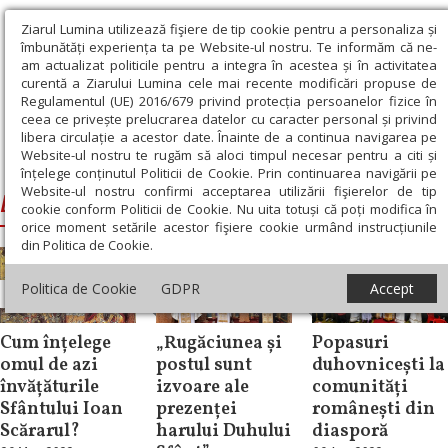
Ziarul Lumina utilizează fişiere de tip cookie pentru a personaliza și
îmbunătăți experiența ta pe Website-ul nostru. Te informăm că ne-
am actualizat politicile pentru a integra în acestea și în activitatea
curentă a Ziarului Lumina cele mai recente modificări propuse de
Regulamentul (UE) 2016/679 privind protecția persoanelor fizice în
ceea ce privește prelucrarea datelor cu caracter personal și privind
libera circulație a acestor date. Înainte de a continua navigarea pe
Website-ul nostru te rugăm să aloci timpul necesar pentru a citi și
Ziarul Lumina
›
Duminica Sfântului Ioan Scărarul
înțelege conținutul Politicii de Cookie. Prin continuarea navigării pe
Website-ul nostru confirmi acceptarea utilizării fişierelor de tip
Duminica Sfântului Ioan Scărarul
cookie conform Politicii de Cookie. Nu uita totuși că poți modifica în
orice moment setările acestor fişiere cookie urmând instrucțiunile
din Politica de Cookie.
Politica de Cookie
GDPR
Accept
Analiză
Știri
Diaspora
Cum înțelege
„Rugăciunea și
Popasuri
omul de azi
postul sunt
duhovnicești la
învățăturile
izvoare ale
comunități
Sfântului Ioan
prezenței
românești din
Scărarul?
harului Duhului
diasporă