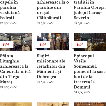
capelă în
arhierească la o
tradiții în
parohia
parohie din
Parohia Obreja,
vasluiană
orașul
județul Caraș-
Fedești
Călimănești
Severin
05 Apr, 2022
04 Apr, 2022
04 Apr, 2022
Știri
Știri
Știri
Sfânta
Slujiri
Episcopul
Liturghie
misionare ale
Vasile
arhierească la
ierarhilor din
Someșanul,
Catedrala mică
Muntenia și
pomenit la șase
din Târgu
Dobrogea
luni de la
Mureș
trecerea la
04 Apr, 2022
Domnul
04 Apr, 2022
04 Apr, 2022