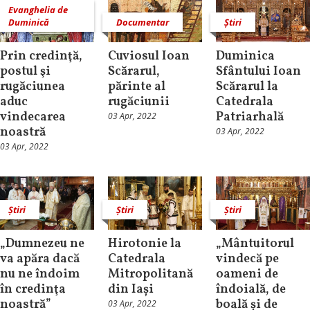
Evanghelia de
Duminică
Documentar
Știri
Prin credinţă,
Cuviosul Ioan
Duminica
postul şi
Scărarul,
Sfântului Ioan
rugăciunea
părinte al
Scărarul la
aduc
rugăciunii
Catedrala
vindecarea
Patriarhală
03 Apr, 2022
noastră
03 Apr, 2022
03 Apr, 2022
Știri
Știri
Știri
„Dumnezeu ne
Hirotonie la
„Mântuitorul
va apăra dacă
Catedrala
vindecă pe
nu ne îndoim
Mitropolitană
oameni de
în credinţa
din Iași
îndoială, de
noastră”
boală și de
03 Apr, 2022