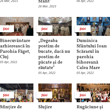
Sfânt”
26 Mar, 2023
06 Apr, 2022
26 Mar, 2023
Știri
Știri
Știri
Binecuvântare
„Degeaba
Duminica
arhierească în
postim de
Sfântului Ioan
Parohia Făget,
bucate, dacă nu
Scărarul în
Cluj
postim de
parohia
păcate şi de
bihoreană
05 Apr, 2022
răutate”
Calea Mare
05 Apr, 2022
05 Apr, 2022
Știri
Știri
Știri
Sfințire de
Slujire
Rugăciune și