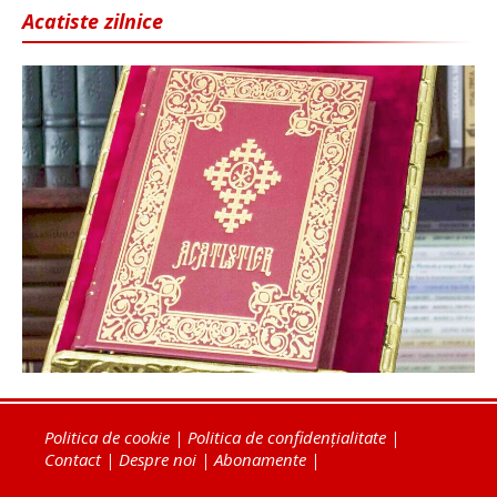
Acatiste zilnice
Politica de cookie
|
Politica de confidențialitate
|
Contact
|
Despre noi
|
Abonamente
|