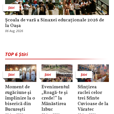
Știri
Școala de vară a Sinaxei educaționale 2026 de
la Oaşa
06 Aug, 2026
TOP 6 Știri
Știri
Știri
Știri
Moment de
Evenimentul
Sfințirea
rugăciune şi
„Roagă-te și
raclei celor
împlinire la o
crede!” la
trei Sfinte
biserică din
Mănăstirea
Cuvioase de la
Bucureşti
Izbuc
Văratec