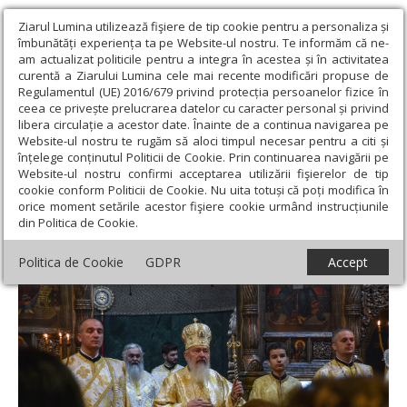
Ziarul Lumina utilizează fişiere de tip cookie pentru a personaliza și
îmbunătăți experiența ta pe Website-ul nostru. Te informăm că ne-
am actualizat politicile pentru a integra în acestea și în activitatea
curentă a Ziarului Lumina cele mai recente modificări propuse de
Regulamentul (UE) 2016/679 privind protecția persoanelor fizice în
ceea ce privește prelucrarea datelor cu caracter personal și privind
libera circulație a acestor date. Înainte de a continua navigarea pe
Website-ul nostru te rugăm să aloci timpul necesar pentru a citi și
Ziarul Lumina
›
Actualitate religioasă
›
Știri
›
Episcopul Vasile
înțelege conținutul Politicii de Cookie. Prin continuarea navigării pe
Someșanul, pomenit la șase luni de la trecerea la Domnul
Website-ul nostru confirmi acceptarea utilizării fişierelor de tip
cookie conform Politicii de Cookie. Nu uita totuși că poți modifica în
Episcopul Vasile Someșanul, pomenit la
orice moment setările acestor fişiere cookie urmând instrucțiunile
din Politica de Cookie.
șase luni de la trecerea la Domnul
Politica de Cookie
GDPR
Accept