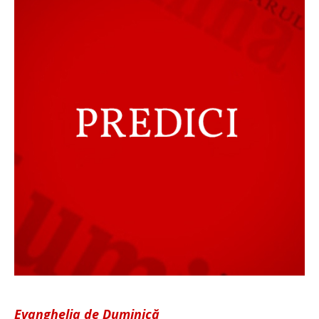
Evanghelia de Duminică