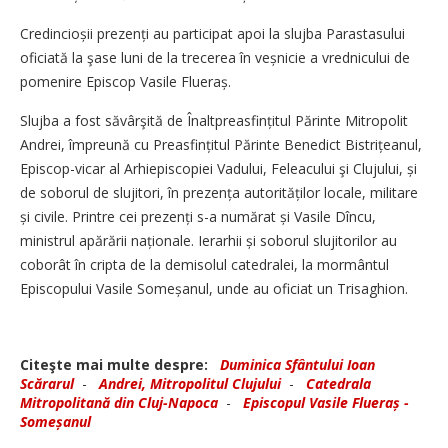
Credincioșii prezenți au participat apoi la slujba Parastasului
oficiată la şase luni de la trecerea în veșnicie a vrednicului de
pomenire Episcop Vasile Flueraș.
Slujba a fost săvârşită de Înaltpreasfințitul Părinte Mitropolit
Andrei, împreună cu Preasfințitul Părinte Benedict Bistrițeanul,
Episcop-vicar al Arhiepiscopiei Vadului, Feleacului şi Clujului, și
de soborul de slujitori, în prezența autorităților locale, militare
și civile. Printre cei prezenți s-a numărat și Vasile Dîncu,
ministrul apărării naționale. Ierarhii și soborul slujitorilor au
coborât în cripta de la demisolul catedralei, la mormântul
Episcopului Vasile Someșanul, unde au oficiat un Trisaghion.
Citeşte mai multe despre:
Duminica Sfântului Ioan
Scărarul
-
Andrei, Mitropolitul Clujului
-
Catedrala
Mitropolitană din Cluj-Napoca
-
Episcopul Vasile Flueraș -
Someșanul