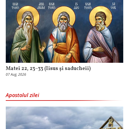
Matei 22, 23–33 (Iisus și saducheii)
07 Aug, 2026
Apostolul zilei