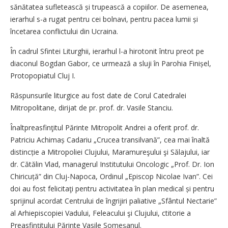
sănătatea sufletească și trupească a copiilor. De asemenea,
ierarhul s-a rugat pentru cei bolnavi, pentru pacea lumii și
încetarea conflictului din Ucraina.
În cadrul Sfintei Liturghii, ierarhul l-a hirotonit întru preot pe
diaconul Bogdan Gabor, ce urmează a sluji în Parohia Finișel,
Protopopiatul Cluj I.
Răspunsurile liturgice au fost date de Corul Catedralei
Mitropolitane, dirijat de pr. prof. dr. Vasile Stanciu.
Înaltpreasfinţitul Părinte Mitropolit Andrei a oferit prof. dr.
Patriciu Achimaș Cadariu „Crucea transilvană”, cea mai înaltă
distincție a Mitropoliei Clujului, Maramureşului şi Sălajului, iar
dr. Cătălin Vlad, managerul Institutului Oncologic „Prof. Dr. Ion
Chiricuță” din Cluj-Napoca, Ordinul „Episcop Nicolae Ivan”. Cei
doi au fost felicitaţi pentru activitatea în plan medical și pentru
sprijinul acordat Centrului de îngrijiri paliative „Sfântul Nectarie”
al Arhi­episcopiei Vadului, Feleacului şi Clujului, ctitorie a
Preasfințitului Părinte Vasile Someșanul.