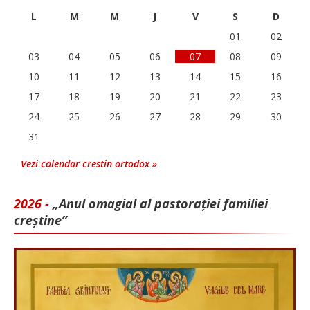
L
M
M
J
V
S
D
01
02
03
04
05
06
07
08
09
10
11
12
13
14
15
16
17
18
19
20
21
22
23
24
25
26
27
28
29
30
31
Vezi calendar crestin ortodox »
2026 -
„Anul omagial al pastorației familiei
creștine”