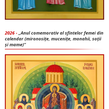
2026 -
„Anul comemorativ al sfintelor femei din
calendar (mironosițe, mu­cenițe, monahii, soții
și mame)”