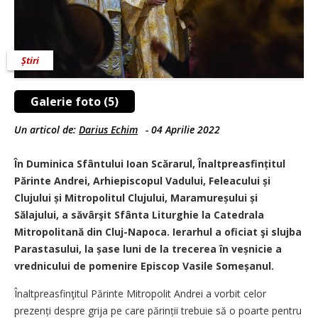
Știri
Galerie foto (5)
Un articol de:
Darius Echim
-
04 Aprilie 2022
În Duminica Sfântului Ioan Scărarul, Înaltpreasfințitul
Părinte Andrei, Arhiepiscopul Vadului, Feleacului și
Clujului și Mitropolitul Clujului, Maramureșului și
Sălajului, a săvârşit Sfânta Liturghie la Catedrala
Mitropolitană din Cluj-Napoca. Ierarhul a oficiat şi slujba
Parastasului, la șase luni de la trecerea în veșnicie a
vrednicului de pomenire Episcop Vasile Someșanul.
Înaltpreasfinţitul Părinte Mitropolit Andrei a vorbit celor
prezenți despre grija pe care părinții trebuie să o poarte pentru