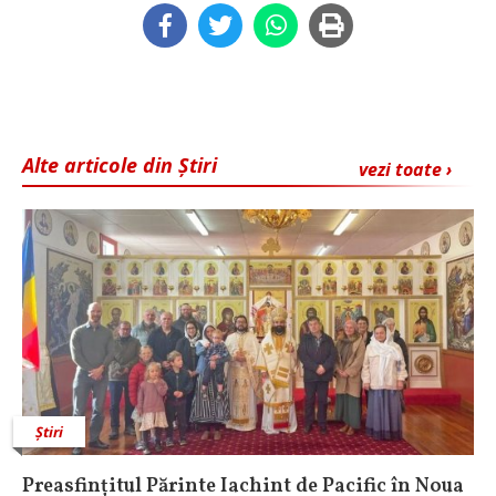
Alte articole din Știri
vezi toate ›
Știri
Preasfințitul Părinte Iachint de Pacific în Noua