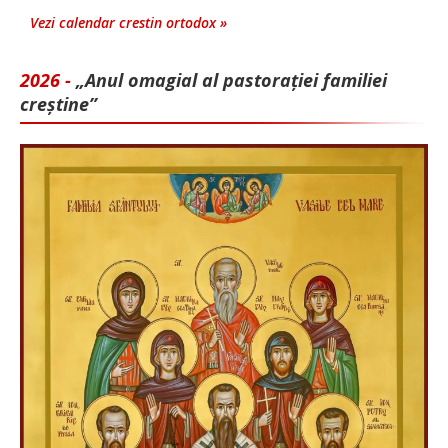
Vezi calendar crestin ortodox »
2026 -
„Anul omagial al pastorației familiei
creștine”