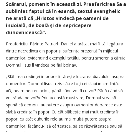
Scărarul, pomenit în această zi. Preafericirea Sa a
subliniat faptul că în esență, textul evanghelic
ne arată că „Hristos vindecă pe oameni de
îndoială, de boală și de nepricepere
duhovnicească”.
Preafericitul Părinte Patriarh Daniel a arătat mai întâi legătura
dintre necredința din popor și suferința prezentă în mijlocul
oamenilor, evidențiind exemplul tatălui, pentru smerenia căruia
Domnul Iisus îl vindecă pe fiul bolnav.
„Slăbirea credinței în popor întărește lucrarea diavolului asupra
oamenilor. Domnul Iisus a zis către toți cei slabi în credință:
«O, neam necredincios, până când voi fi cu voi? Până când vă
voi răbda pe voi?» Prin această mustrare, Domnul vrea să
spună că demonii au putere asupra oamenilor deoarece este
slabă credința în popor. Cu cât slăbește mai mult credința în
popor, cu atât duhurile rele au mai multă putere asupra
oamenilor, făcându-i să cârtească, să se răzvrătească sau să