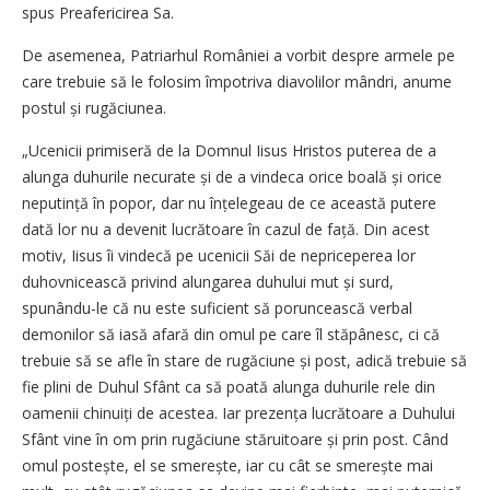
spus Preafericirea Sa.
De asemenea, Patriarhul României a vorbit despre armele pe
care trebuie să le folosim împotriva diavolilor mândri, anume
postul și rugăciunea.
„Ucenicii primiseră de la Domnul Iisus Hristos puterea de a
alunga duhurile necurate și de a vindeca orice boală și orice
neputință în popor, dar nu înțelegeau de ce această putere
dată lor nu a devenit lucrătoare în cazul de față. Din acest
motiv, Iisus îi vindecă pe ucenicii Săi de nepriceperea lor
duhovnicească privind alungarea duhului mut și surd,
spunându-le că nu este suficient să poruncească verbal
demonilor să iasă afară din omul pe care îl stăpânesc, ci că
trebuie să se afle în stare de rugăciune și post, adică trebuie să
fie plini de Duhul Sfânt ca să poată alunga duhurile rele din
oamenii chinuiți de acestea. Iar prezența lucrătoare a Duhului
Sfânt vine în om prin rugăciune stăruitoare și prin post. Când
omul pos­tește, el se smerește, iar cu cât se smerește mai