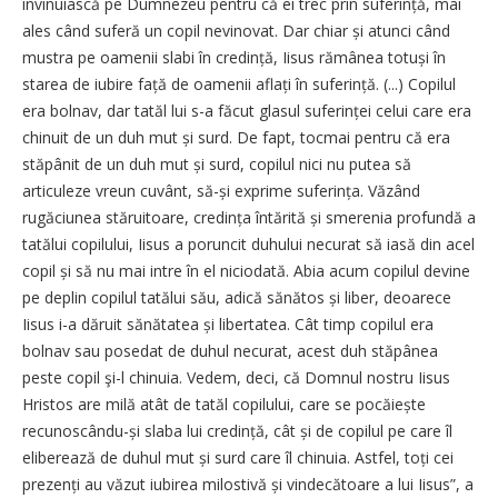
învinuiască pe Dumnezeu pentru că ei trec prin suferință, mai
ales când suferă un copil nevinovat. Dar chiar și atunci când
mustra pe oamenii slabi în credință, Iisus rămânea totuși în
starea de iubire față de oamenii aflați în suferință. (...) Copilul
era bolnav, dar tatăl lui s-a făcut glasul suferinței celui care era
chinuit de un duh mut și surd. De fapt, tocmai pentru că era
stăpânit de un duh mut și surd, copilul nici nu putea să
articuleze vreun cuvânt, să-și exprime suferința. Văzând
rugăciunea stăruitoare, credința întărită și smerenia profundă a
tatălui copilului, Iisus a poruncit duhului necurat să iasă din acel
copil și să nu mai intre în el niciodată. Abia acum copilul devine
pe deplin copilul tatălui său, adică sănătos și liber, deoarece
Iisus i-a dăruit sănătatea și libertatea. Cât timp copilul era
bolnav sau posedat de duhul necurat, acest duh stăpânea
peste copil şi-l chinuia. Vedem, deci, că Domnul nostru Iisus
Hristos are milă atât de tatăl copilului, care se pocăiește
recunoscându-și slaba lui credință, cât și de copilul pe care îl
eliberează de duhul mut și surd care îl chinuia. Astfel, toți cei
prezenți au văzut iubirea milostivă și vindecătoare a lui Iisus”, a