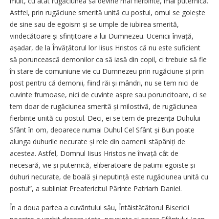
mult, cu atât rugăciunea sa devine mai fierbinte, mai puternică.
Astfel, prin rugăciune smerită unită cu postul, omul se golește
de sine sau de egoism și se umple de iubirea smerită,
vindecătoare și sfințitoare a lui Dumnezeu. Ucenicii învață,
așadar, de la Învățătorul lor Iisus Hristos că nu este suficient
să poruncească demonilor ca să iasă din copil, ci trebuie să fie
în stare de comuniune vie cu Dumnezeu prin rugăciune și prin
post pentru că demonii, fiind răi și mândri, nu se tem nici de
cuvinte frumoase, nici de cuvinte aspre sau poruncitoare, ci se
tem doar de rugăciunea smerită și milostivă, de rugăciunea
fierbinte unită cu postul. Deci, ei se tem de prezența Duhului
Sfânt în om, deoarece numai Duhul Cel Sfânt și Bun poate
alunga duhurile necurate și rele din oamenii stăpâniți de
acestea. Astfel, Domnul Iisus Hristos ne învață cât de
necesară, vie și puternică, eliberatoare de patimi egoiste și
duhuri necurate, de boală și neputință este rugăciunea unită cu
postul”, a subliniat Preafericitul Părinte Patriarh Daniel.
În a doua partea a cuvântului său, Întâistătătorul Bisericii