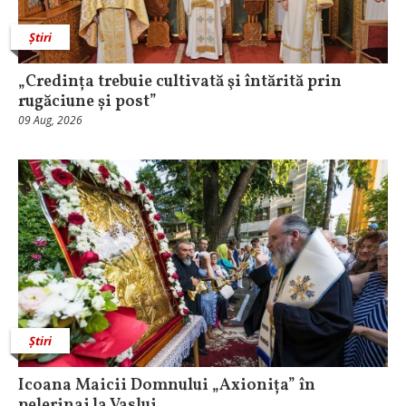
Știri
„Credința trebuie cultivată şi întărită prin
rugăciune și post”
09 Aug, 2026
Știri
Icoana Maicii Domnului „Axionița” în
pelerinaj la Vaslui