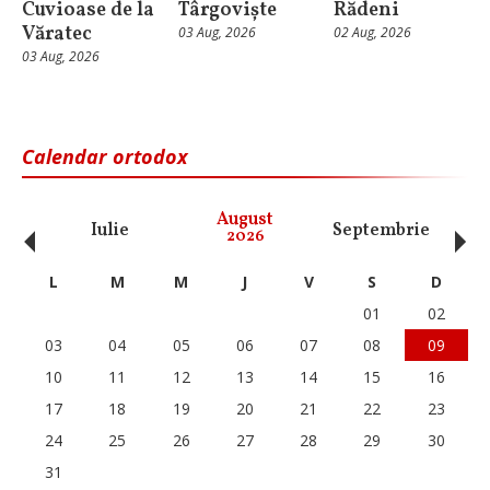
Cuvioase de la
Târgoviște
Rădeni
Văratec
03 Aug, 2026
02 Aug, 2026
03 Aug, 2026
Calendar ortodox
‹
›
August
Iulie
Septembrie
O
2026
L
M
M
J
V
S
D
01
02
03
04
05
06
07
08
09
10
11
12
13
14
15
16
17
18
19
20
21
22
23
24
25
26
27
28
29
30
31