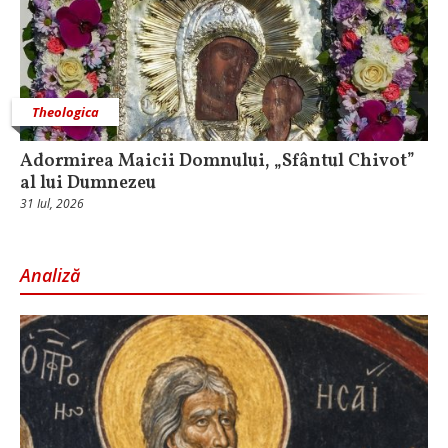
Theologica
Adormirea Maicii Domnului, „Sfântul Chivot”
al lui Dumnezeu
31 Iul, 2026
Analiză