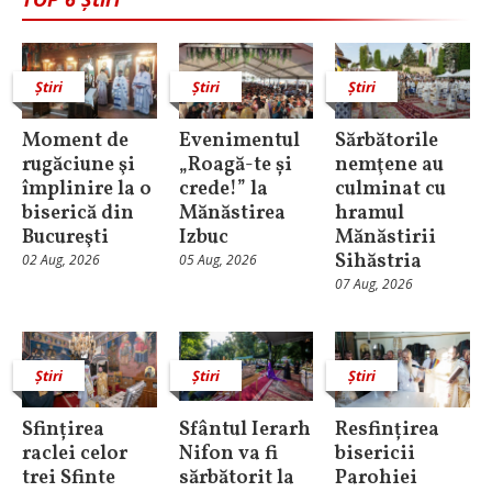
Știri
Știri
Știri
Moment de
Evenimentul
Sărbătorile
rugăciune şi
„Roagă-te și
nemţene au
împlinire la o
crede!” la
culminat cu
biserică din
Mănăstirea
hramul
Bucureşti
Izbuc
Mănăstirii
Sihăstria
02 Aug, 2026
05 Aug, 2026
07 Aug, 2026
Știri
Știri
Știri
Sfințirea
Sfântul Ierarh
Resfințirea
raclei celor
Nifon va fi
bisericii
trei Sfinte
sărbătorit la
Parohiei