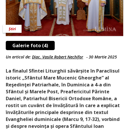
Știri
Galerie foto (4)
Un articol de:
Diac. Vasile Robert Nechifor
-
30 Martie 2025
La finalul Sfintei Liturghii săvâr­șite în Paraclisul
istoric „Sfântul Mare Mucenic Gheorghe” al
Reşedinţei Patriarhale, în Duminica a 4-a din
Sfântul și Marele Post, Preafericitul Părinte
Daniel, Patriarhul Bisericii Ortodoxe Române, a
rostit un cuvânt de învăță­tură în care a explicat
învățăturile principale desprinse din textul
Evangheliei duminicale (Marcu 9, 17-32), vorbind
și despre nevoința și opera Sfântului Ioan