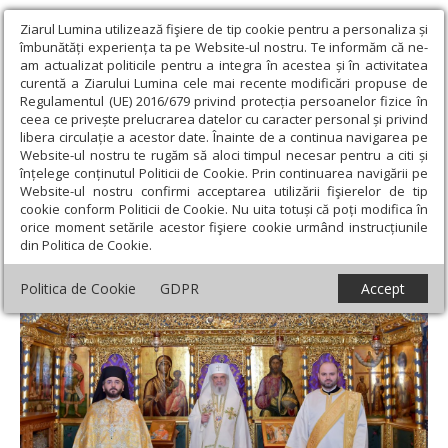
Ziarul Lumina utilizează fişiere de tip cookie pentru a personaliza și
îmbunătăți experiența ta pe Website-ul nostru. Te informăm că ne-
am actualizat politicile pentru a integra în acestea și în activitatea
curentă a Ziarului Lumina cele mai recente modificări propuse de
Regulamentul (UE) 2016/679 privind protecția persoanelor fizice în
ceea ce privește prelucrarea datelor cu caracter personal și privind
libera circulație a acestor date. Înainte de a continua navigarea pe
Website-ul nostru te rugăm să aloci timpul necesar pentru a citi și
Ziarul Lumina
›
Actualitate religioasă
›
Știri
›
„Demonii se tem de
înțelege conținutul Politicii de Cookie. Prin continuarea navigării pe
prezența Duhului Sfânt din omul smerit”
Website-ul nostru confirmi acceptarea utilizării fişierelor de tip
cookie conform Politicii de Cookie. Nu uita totuși că poți modifica în
„Demonii se tem de prezența Duhului
orice moment setările acestor fişiere cookie urmând instrucțiunile
din Politica de Cookie.
Sfânt din omul smerit”
Politica de Cookie
GDPR
Accept