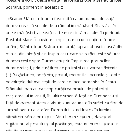
noastre a vorbit despre viața, nevoința și opera Sfântului Ioan
Scărarul, pomenit în această zi.
„«Scara» Sfântului Ioan a fost citită ca un manual de viață
duhovnicească secole de-a rândul în mănăstiri. Și astăzi, în
unele mănăstiri, această carte este citită mai ales în perioada
Postului Mare. În cuvinte simple, dar cu un conținut foarte
adânc, Sfântul Ioan Scărarul ne arată lupta duhovnicească din
minte, din inimă și din trup a celui care se străduiește să urce
duhov­nicește spre Dumnezeu prin împlinirea poruncilor
dumnezeiești, prin curăți­rea de patimi și cultivarea sfințeniei.
(...) Rugăciunea, po­că­ința, postul, metaniile, lacrimile și toate
nevo­ințele duhovnicești de care se face pomenire în Scara
Sfântului Ioan au ca scop curățirea omului de patimi și
creșterea lui în virtuți, în iubire smerită față de Dumnezeu și
față de oameni. Aceste virtuți sunt adunate în suflet ca flori de
lumină pentru a le oferi Domnului Iisus Hristos în lumina
sărbătorii Sfintelor Paști. Sfântul Ioan Scărarul, dascăl al
rugăciunii, al postului și al pocăinței, este nu numai lăudat în
cântările Utreniei acestei duminici, ci este şi invocat sau