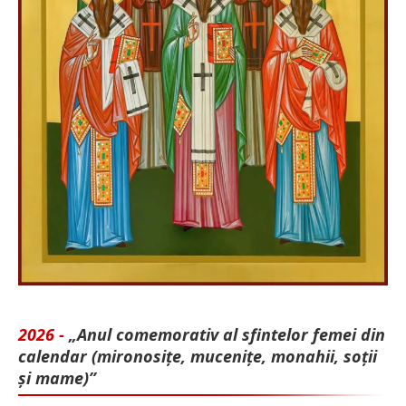
2026 -
„Anul comemorativ al sfintelor femei din
calendar (mironosițe, mu­cenițe, monahii, soții
și mame)”