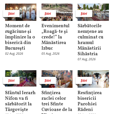
Știri
Știri
Știri
Moment de
Evenimentul
Sărbătorile
rugăciune şi
„Roagă-te și
nemţene au
împlinire la o
crede!” la
culminat cu
biserică din
Mănăstirea
hramul
Bucureşti
Izbuc
Mănăstirii
Sihăstria
02 Aug, 2026
05 Aug, 2026
07 Aug, 2026
Știri
Știri
Știri
Sfântul Ierarh
Sfințirea
Resfințirea
Nifon va fi
raclei celor
bisericii
sărbătorit la
trei Sfinte
Parohiei
Târgoviște
Cuvioase de la
Rădeni