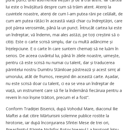
lui este o învă­țătură despre cum să trăim atent. Atenți la
cuvintele noastre, atenți de cum l-am putea răni pe celălalt, de
cum am putea rătăci în această viață chiar cu îndreptățiri, care
pot părea verosimile, până la un punct. Întrucât cartea lui este
un îndreptar, vă îndemn, mai ales astăzi, pe toți creștinii să o
citiți. Este o carte scrisă simplu, dar cu multă adâncime și
înțelepciune. E o carte în care suntem chemați să ne luăm în
serios. De aceea cuvântul lui, până în zilele noastre, uimește,
pentru că este scrisă nu numai cu talent, dar și traducerea
părintelui nostru Dumitru Stăniloae păstrează și acest simț al
umorului, atât de frumos, reieșind din această carte. Așadar,
nu este scrisă doar cu talent, ci ea se vrea un îndreptar de
viață, un instrument care să fie la îndemână fiecăruia pentru a
reveni în noi înșine trăitori, precum el a fost”.
Conform Tradiției Bisericii, după Vohodul Mare, diaconul Ilie
Maftei a dat citire Mărturisirii solemne publice rostite la
hirotonie, iar după înconjurarea Sfintei Mese de trei ori,
Preasfințitul Părinte Nichifor Botoșăneanul l-a hirotonit întru