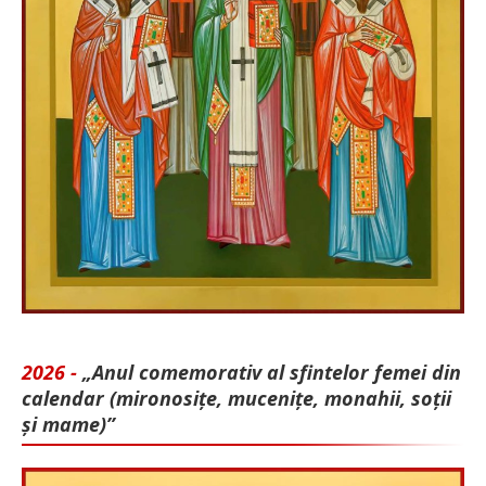
2026 -
„Anul comemorativ al sfintelor femei din
calendar (mironosițe, mu­cenițe, monahii, soții
și mame)”