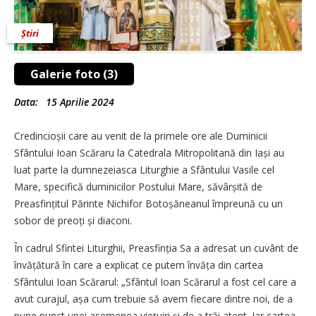
Știri
Galerie foto (3)
Data:
15 Aprilie 2024
Credincioșii care au venit de la primele ore ale Duminicii
Sfântului Ioan Scăraru la Catedrala Mitropolitană din Iași au
luat parte la dumnezeiasca Liturghie a Sfântului Vasile cel
Mare, specifică duminicilor Postului Mare, săvârșită de
Preasfințitul Părinte Nichifor Botoșăneanul împreună cu un
sobor de preoți și diaconi.
În cadrul Sfintei Liturghii, Preasfinția Sa a adresat un cuvânt de
învățătură în care a explicat ce putem învăța din cartea
Sfântului Ioan Scărarul: „Sfântul Ioan Scărarul a fost cel care a
avut curajul, așa cum trebuie să avem fiecare dintre noi, de a
pune punct unei asemenea viețuiri și de a trăi atent. Iar cartea