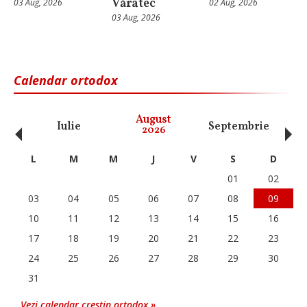
Văratec
03 Aug, 2026
02 Aug, 2026
03 Aug, 2026
Calendar ortodox
‹
›
August
Iulie
Septembrie
O
2026
L
M
M
J
V
S
D
01
02
03
04
05
06
07
08
09
10
11
12
13
14
15
16
17
18
19
20
21
22
23
24
25
26
27
28
29
30
31
Vezi calendar crestin ortodox »