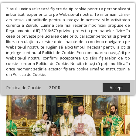
Ziarul Lumina utilizează fişiere de tip cookie pentru a personaliza și
îmbunătăți experiența ta pe Website-ul nostru. Te informăm că ne-
am actualizat politicile pentru a integra în acestea și în activitatea
curentă a Ziarului Lumina cele mai recente modificări propuse de
Regulamentul (UE) 2016/679 privind protecția persoanelor fizice în
ceea ce privește prelucrarea datelor cu caracter personal și privind
libera circulație a acestor date. Înainte de a continua navigarea pe
Website-ul nostru te rugăm să aloci timpul necesar pentru a citi și
Ziarul Lumina
›
Actualitate religioasă
›
Știri
›
Hirotonie la
înțelege conținutul Politicii de Cookie. Prin continuarea navigării pe
Catedrala Mitropolitană din Iași
Website-ul nostru confirmi acceptarea utilizării fişierelor de tip
cookie conform Politicii de Cookie. Nu uita totuși că poți modifica în
Hirotonie la Catedrala Mitropolitană din
orice moment setările acestor fişiere cookie urmând instrucțiunile
din Politica de Cookie.
Iași
Politica de Cookie
GDPR
Accept