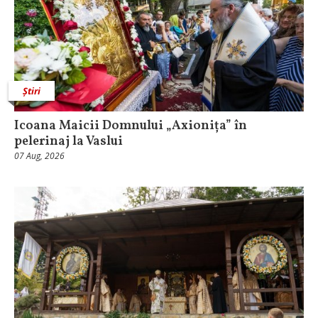
Știri
Icoana Maicii Domnului „Axionița” în
pelerinaj la Vaslui
07 Aug, 2026