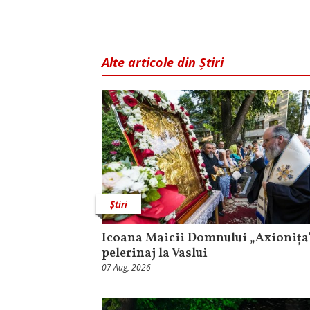
Alte articole din Știri
Știri
Icoana Maicii Domnului „Axionița”
pelerinaj la Vaslui
07 Aug, 2026