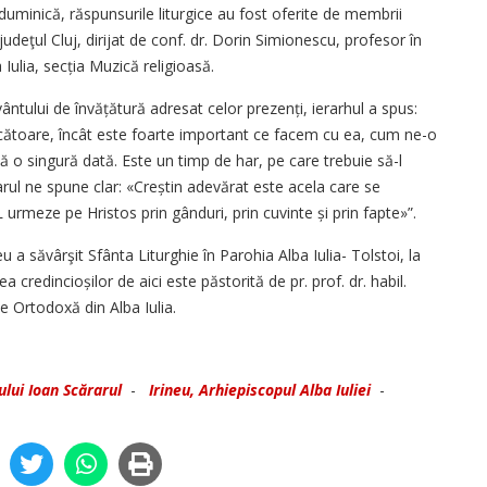
duminică, răspunsurile liturgice au fost oferite de membrii
judeţul Cluj, dirijat de conf. dr. Dorin Simionescu, profesor în
Iulia, secția Muzică religioasă.
vântului de învă­țătură adresat celor prezenți, ierarhul a spus:
cătoare, încât este foarte important ce facem cu ea, cum ne-o
o singură dată. Este un timp de har, pe care trebuie să-l
rul ne spune clar: «Creștin adevărat este acela care se
 urmeze pe Hristos prin gânduri, prin cuvinte și prin fapte»”.
u a săvârşit Sfânta Liturghie în Parohia Alba Iulia- Tolstoi, la
credin­cioșilor de aici este păstorită de pr. prof. dr. habil.
e Ortodoxă din Alba Iulia.
lui Ioan Scărarul
-
Irineu, Arhiepiscopul Alba Iuliei
-