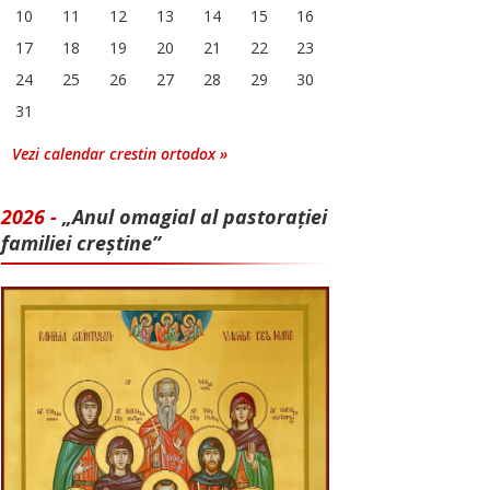
10
11
12
13
14
15
16
17
18
19
20
21
22
23
24
25
26
27
28
29
30
31
Vezi calendar crestin ortodox »
2026 -
„Anul omagial al pastorației
familiei creștine”