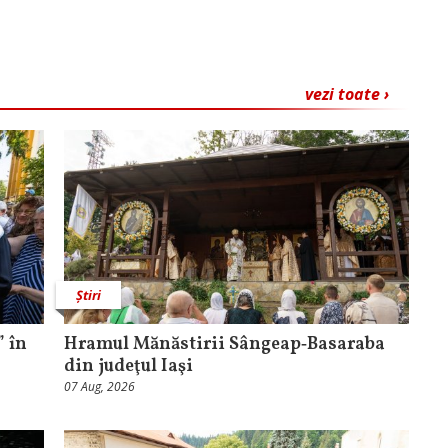
vezi toate ›
Știri
 în
Hramul Mănăstirii Sângeap‑Basaraba
din judeţul Iaşi
07 Aug, 2026