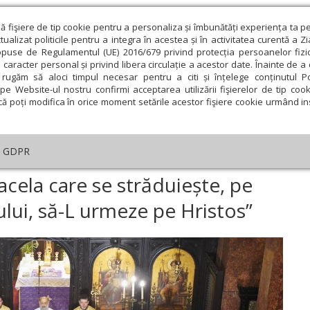
ză fişiere de tip cookie pentru a personaliza și îmbunătăți experiența ta p
alizat politicile pentru a integra în acestea și în activitatea curentă a Z
opuse de Regulamentul (UE) 2016/679 privind protecția persoanelor fizi
 caracter personal și privind libera circulație a acestor date. Înainte de 
eologie și spiritualitate
Educaţie și Cultură
Societate
rugăm să aloci timpul necesar pentru a citi și înțelege conținutul Pol
pe Website-ul nostru confirmi acceptarea utilizării fişierelor de tip cook
că poți modifica în orice moment setările acestor fişiere cookie urmând ins
An omagial
Comunicate de presă
Documentar
GDPR
reștin adevărat este acela care se străduiește, pe cât este cu putință omul
acela care se străduiește, pe
lui, să-L urmeze pe Hristos”
ie
Februarie
Martie
Aprilie
Mai
Iunie