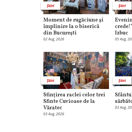
Știri
Știri
Moment de rugăciune şi
Evenim
împlinire la o biserică
crede!
din Bucureşti
Izbuc
02 Aug, 2026
05 Aug, 2
Știri
Știri
Sfințirea raclei celor trei
Sfântul
Sfinte Cuvioase de la
sărbăt
Văratec
03 Aug, 2
03 Aug, 2026