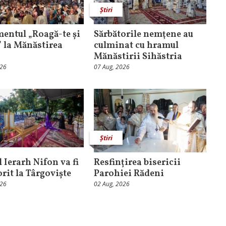
Știri
entul „Roagă-te și
Sărbătorile nemţene au
” la Mănăstirea
culminat cu hramul
Mănăstirii Sihăstria
026
07 Aug, 2026
Știri
 Ierarh Nifon va fi
Resfințirea bisericii
orit la Târgoviște
Parohiei Rădeni
026
02 Aug, 2026