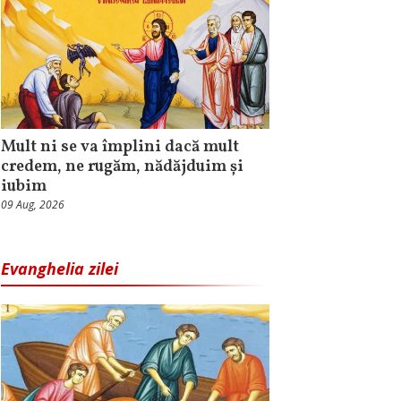
Mult ni se va împlini dacă mult
credem, ne rugăm, nădăjduim și
iubim
09 Aug, 2026
Evanghelia zilei