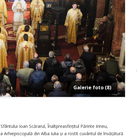
Galerie foto (8)
fântului Ioan Scărarul, Înaltpreasfințitul Părinte Irineu,
ala Arhiepiscopală din Alba Iulia și a rostit cuvântul de învățătură