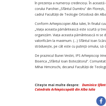
în prezența a numeroși credincioși. În această 
corului Parohiei „Sfântul Dumitru” din Florești, 
cadrul Facultății de Teologie Ortodoxă din Alba 
Conform Arhiepiscopiei Alba Iuliei, în finalul cu
„Viața aceasta pământească este scurtă și tre
organizăm. Viața aceasta pământească ni se dă 
valorificăm la maximum. (…) Sfântul Ioan Scăra
străduiește, pe cât este cu putință omului, să-L
De praznicul Bunei Vestiri, IPS Arhiepiscop Irine
Biserica „Sfântul Ioan Botezătorul”. Comunitatea 
Mihai Himcinschi, decanul Facultății de Teologi
Citeşte mai multe despre:
Duminica Sfântu
Catedrala Arhiepiscopală din Alba Iulia