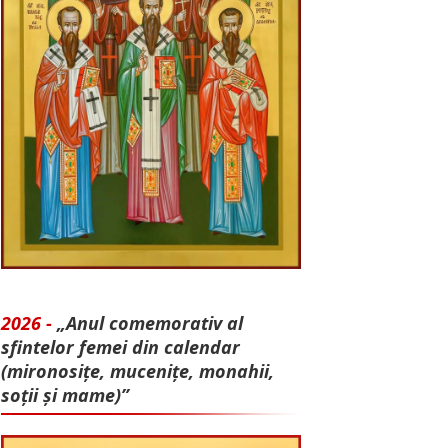
2026 -
„Anul comemorativ al
sfintelor femei din calendar
(mironosițe, mu­cenițe, monahii,
soții și mame)”