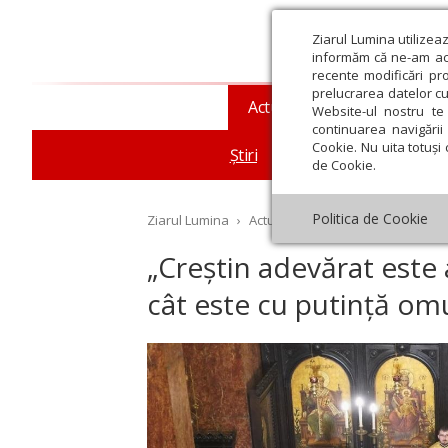
Ziarul Lumina utilizea
informăm că ne-am actu
recente modificări pr
prelucrarea datelor cu
Actualitate religioasă
T
Website-ul nostru te 
continuarea navigării 
Cookie. Nu uita totuși 
Știri
Mesaje și cuvântări
de Cookie.
Politica de Cookie
Ziarul Lumina
›
Actualitate religioasă
›
Știri
›
„C
„Creștin adevărat este 
cât este cu putință omu
st
Septembrie
Octombrie
Noiembrie
Decembrie
Ianuar