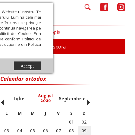
e Website-ul nostru. Te
iarului Lumina cele mai
ce în ceea ce privește
a continua navigarea pe
Opinii
Filantropie
iticii de Cookie. Prin
ie conform Politicii de
trucțiunile din Politica
In memoriam
Diaspora
Accept
ui, să-L urmeze pe Hristos”
Calendar ortodox
‹
›
August
Iulie
Septembrie
Octombrie
Noiembri
2026
L
M
M
J
V
S
D
01
02
03
04
05
06
07
08
09