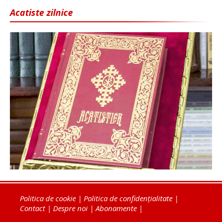
Acatiste zilnice
Politica de cookie
|
Politica de confidențialitate
|
Contact
|
Despre noi
|
Abonamente
|