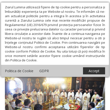
Ziarul Lumina utilizează fişiere de tip cookie pentru a personaliza și
îmbunătăți experiența ta pe Website-ul nostru. Te informăm că ne-
am actualizat politicile pentru a integra în acestea și în activitatea
curentă a Ziarului Lumina cele mai recente modificări propuse de
Regulamentul (UE) 2016/679 privind protecția persoanelor fizice în
ceea ce privește prelucrarea datelor cu caracter personal și privind
libera circulație a acestor date. Înainte de a continua navigarea pe
Website-ul nostru te rugăm să aloci timpul necesar pentru a citi și
Ziarul Lumina
›
Actualitate religioasă
›
Știri
›
Episcopia Tulcii în zi
înțelege conținutul Politicii de Cookie. Prin continuarea navigării pe
de sărbătoare
Website-ul nostru confirmi acceptarea utilizării fişierelor de tip
cookie conform Politicii de Cookie. Nu uita totuși că poți modifica în
Episcopia Tulcii în zi de sărbătoare
orice moment setările acestor fişiere cookie urmând instrucțiunile
din Politica de Cookie.
Politica de Cookie
GDPR
Accept