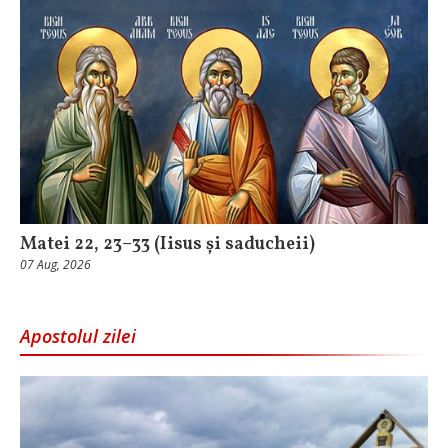
Matei 22, 23–33 (Iisus și saducheii)
07 Aug, 2026
Apostolul zilei