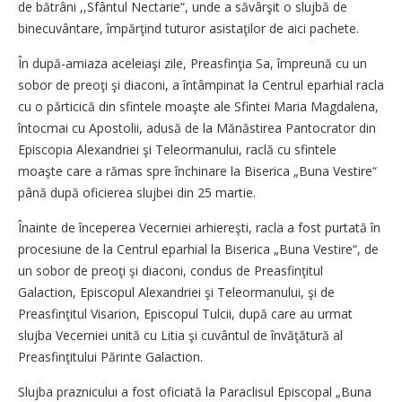
de bătrâni ,,Sfântul Nectarie“, unde a săvârşit o slujbă de
binecuvântare, împărţind tuturor asistaţilor de aici pachete.
În după-amiaza aceleiaşi zile, Preasfinţia Sa, împreună cu un
sobor de preoţi şi diaconi, a întâmpinat la Centrul eparhial racla
cu o părticică din sfintele moaşte ale Sfintei Maria Magdalena,
întocmai cu Apostolii, adusă de la Mănăstirea Pantocrator din
Episcopia Alexandriei şi Teleormanului, raclă cu sfintele
moaşte care a rămas spre închinare la Biserica „Buna Vestire“
până după oficierea slujbei din 25 martie.
Înainte de începerea Vecerniei arhiereşti, racla a fost purtată în
procesiune de la Centrul eparhial la Biserica „Buna Vestire“, de
un sobor de preoţi şi diaconi, condus de Preasfinţitul
Galaction, Episcopul Alexandriei şi Teleormanului, şi de
Preasfinţitul Visarion, Episcopul Tulcii, după care au urmat
slujba Vecerniei unită cu Litia şi cuvântul de învăţătură al
Preasfinţitului Părinte Galaction.
Slujba praznicului a fost oficiată la Paraclisul Episcopal „Buna