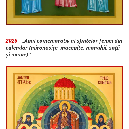
2026 -
„Anul comemorativ al sfintelor femei din
calendar (mironosițe, mu­cenițe, monahii, soții
și mame)”