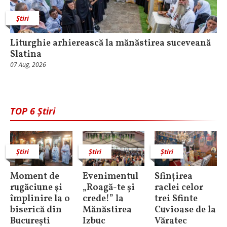
Știri
Liturghie arhierească la mănăstirea suceveană
Slatina
07 Aug, 2026
TOP 6 Știri
Știri
Știri
Știri
Moment de
Evenimentul
Sfințirea
rugăciune şi
„Roagă-te și
raclei celor
împlinire la o
crede!” la
trei Sfinte
biserică din
Mănăstirea
Cuvioase de la
Bucureşti
Izbuc
Văratec