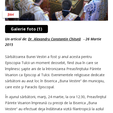
Știri
Galerie foto (1)
Un articol de:
Dr. Alexandru Constantin Chituţă
-
26 Martie
2015
Sărbătoarea Bunei Vestiri a fost şi anul acesta pentru
Episcopia Tulcii un moment deosebit, fiind ziua în care se
împlinesc şapte ani de la întronizarea Preasfinţitului Părinte
Visarion ca Episcop al Tulcii. Evenimentele religioase dedicate
sărbătorii au avut loc în Biserica „Buna Vestire“ din municipiu,
care este şi Paraclis Episcopal.
În ajunul sărbătorii, marţi, 24 martie, la ora 12:30, Preasfinţitul
Părinte Visarion împreună cu preoţii de la Biserica „Buna
Vestire“ au efectuat deja îndătinata vizită filantropică la azilul