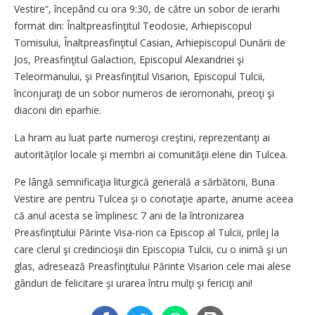
Vestire“, începând cu ora 9:30, de către un sobor de ierarhi
format din: Înaltpreasfinţitul Teodosie, Arhiepiscopul
Tomisului, Înaltpreasfinţitul Casian, Arhiepiscopul Dunării de
Jos, Preasfinţitul Galaction, Episcopul Alexandriei şi
Teleormanului, şi Preasfinţitul Visarion, Episcopul Tulcii,
înconjuraţi de un sobor numeros de ieromonahi, preoţi şi
diaconi din eparhie.
La hram au luat parte numeroşi creştini, reprezentanţi ai
autorităţilor locale şi membri ai comunităţii elene din Tulcea.
Pe lângă semnificaţia liturgică generală a sărbătorii, Buna
Vestire are pentru Tulcea şi o conotaţie aparte, anume aceea
că anul acesta se împlinesc 7 ani de la întronizarea
Preasfinţitului Părinte Visa-rion ca Episcop al Tulcii, prilej la
care clerul şi credincioşii din Episcopia Tulcii, cu o inimă şi un
glas, adresează Preasfinţitului Părinte Visarion cele mai alese
gânduri de felicitare şi urarea întru mulţi şi fericiţi ani!