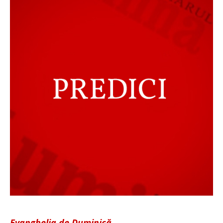
Evanghelia de Duminică