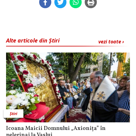
Alte articole din Știri
vezi toate ›
Știri
Icoana Maicii Domnului „Axionița” în
pelerinaj la Vaslui