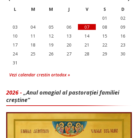
L
M
M
J
V
S
D
01
02
03
04
05
06
07
08
09
10
11
12
13
14
15
16
17
18
19
20
21
22
23
24
25
26
27
28
29
30
31
Vezi calendar crestin ortodox »
2026 -
„Anul omagial al pastorației familiei
creștine”