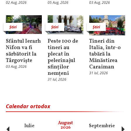
02 Aug, 2026
05 Aug, 2026
03 Aug, 2026
Știri
Știri
Știri
Sfântul Ierarh
Peste 100 de
Tineri din
Nifon va fi
tineri au
Italia, într-o
sărbătorit la
plecat în
tabără la
Târgoviște
pelerinajul
Mănăstirea
sfinților
Caraiman
03 Aug, 2026
nemțeni
31 Iul, 2026
31 Iul, 2026
Calendar ortodox
‹
›
August
Iulie
Septembrie
O
2026