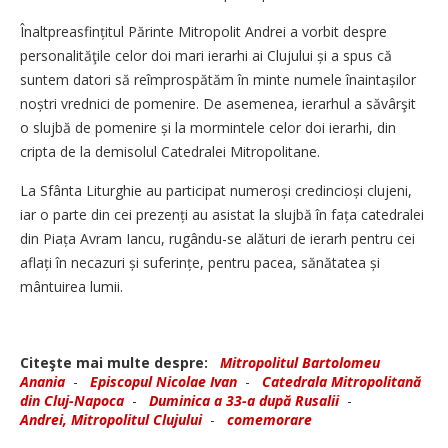
Înaltpreasfințitul Părinte Mitropolit Andrei a vorbit despre
personalităţile celor doi mari ierarhi ai Clujului și a spus că
suntem datori să reîmprospătăm în minte numele înaintașilor
noștri vrednici de pomenire. De asemenea, ierarhul a săvârşit
o slujbă de pomenire și la mormintele celor doi ierarhi, din
cripta de la demisolul Catedralei Mitropolitane.
La Sfânta Liturghie au participat numeroși credincioși clujeni,
iar o parte din cei prezenți au asistat la slujbă în fața catedralei
din Piața Avram Iancu, rugându-se alături de ierarh pentru cei
aflați în necazuri și suferințe, pentru pacea, sănătatea și
mântuirea lumii.
Citeşte mai multe despre:
Mitropolitul Bartolomeu
Anania
-
Episcopul Nicolae Ivan
-
Catedrala Mitropolitană
din Cluj-Napoca
-
Duminica a 33-a după Rusalii
-
Andrei, Mitropolitul Clujului
-
comemorare