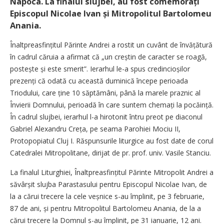
Napoca. La finalul slujbei, au fost comemorați
Episcopul Nicolae Ivan și Mitropolitul Bartolomeu
Anania.
Înaltpreasfințitul Pă­rinte Andrei a rostit un cuvânt de învățătură
în cadrul căruia a afirmat că „un creștin de caracter se roagă,
postește și este smerit”. Ierarhul le-a spus credin­cioșilor
prezenți că odată cu această duminică începe perioada
Triodului, care ține 10 săptămâni, până la marele praznic al
Învierii Domnului, perioadă în care suntem chemați la pocăință.
În cadrul slujbei, ierarhul l-a hirotonit întru preot pe diaconul
Gabriel Alexandru Creța, pe seama Parohiei Mociu II,
Protopopiatul Cluj I. Răspunsurile liturgice au fost date de corul
Catedralei Mitro­politane, dirijat de pr. prof. univ. Vasile Stanciu.
La finalul Liturghiei, Înaltprea­sfințitul Părinte Mitropolit Andrei a
săvârșit slujba Parastasului pentru Episcopul Nicolae Ivan, de
la a cărui trecere la cele veșnice s-au împlinit, pe 3 februarie,
87 de ani, și pentru Mitropolitul Bartolomeu Anania, de la a
cărui trecere la Domnul s-au împlinit, pe 31 ianuarie, 12 ani.