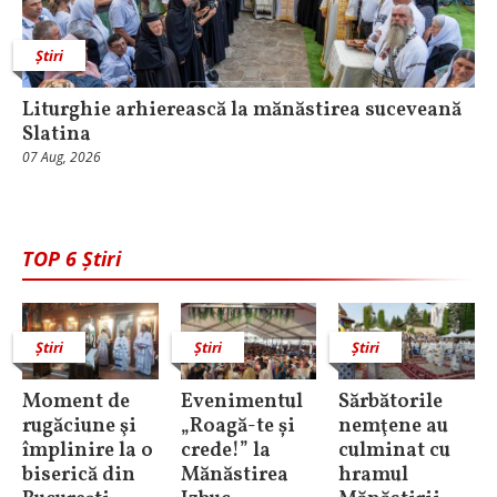
Știri
Liturghie arhierească la mănăstirea suceveană
Slatina
07 Aug, 2026
TOP 6 Știri
Știri
Știri
Știri
Moment de
Evenimentul
Sărbătorile
rugăciune şi
„Roagă-te și
nemţene au
împlinire la o
crede!” la
culminat cu
biserică din
Mănăstirea
hramul