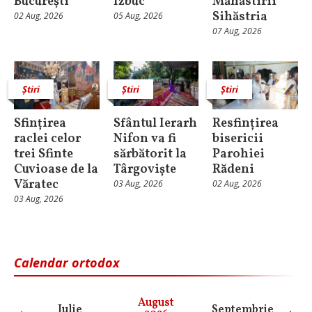
Bucureşti
Izbuc
Mănăstirii
Sihăstria
02 Aug, 2026
05 Aug, 2026
07 Aug, 2026
Știri
Știri
Știri
Sfințirea
Sfântul Ierarh
Resfințirea
raclei celor
Nifon va fi
bisericii
trei Sfinte
sărbătorit la
Parohiei
Cuvioase de la
Târgoviște
Rădeni
Văratec
03 Aug, 2026
02 Aug, 2026
03 Aug, 2026
Calendar ortodox
August
Iulie
Septembrie
O