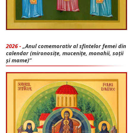
2026 -
„Anul comemorativ al sfintelor femei din
calendar (mironosițe, mu­cenițe, monahii, soții
și mame)”