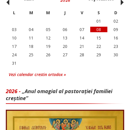
‹
›
2026
L
M
M
J
V
S
D
01
02
03
04
05
06
07
08
09
10
11
12
13
14
15
16
17
18
19
20
21
22
23
24
25
26
27
28
29
30
31
Vezi calendar crestin ortodox »
2026 -
„Anul omagial al pastorației familiei
creștine”