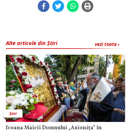
Alte articole din Știri
vezi toate ›
Știri
Icoana Maicii Domnului „Axionița” în