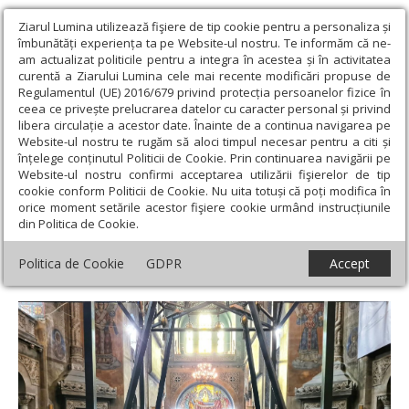
Ziarul Lumina utilizează fişiere de tip cookie pentru a personaliza și
îmbunătăți experiența ta pe Website-ul nostru. Te informăm că ne-
am actualizat politicile pentru a integra în acestea și în activitatea
curentă a Ziarului Lumina cele mai recente modificări propuse de
Regulamentul (UE) 2016/679 privind protecția persoanelor fizice în
ceea ce privește prelucrarea datelor cu caracter personal și privind
libera circulație a acestor date. Înainte de a continua navigarea pe
Website-ul nostru te rugăm să aloci timpul necesar pentru a citi și
Ziarul Lumina
›
Actualitate religioasă
›
Știri
›
Episcopul Nicolae
înțelege conținutul Politicii de Cookie. Prin continuarea navigării pe
Ivan și Mitropolitul Bartolomeu Anania, pomeniți la Catedrala
Website-ul nostru confirmi acceptarea utilizării fişierelor de tip
Mitropolitană clujeană
cookie conform Politicii de Cookie. Nu uita totuși că poți modifica în
orice moment setările acestor fişiere cookie urmând instrucțiunile
Episcopul Nicolae Ivan și Mitropolitul
din Politica de Cookie.
Bartolomeu Anania, pomeniți la Catedrala
Politica de Cookie
GDPR
Accept
Mitropolitană clujeană