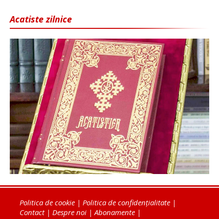
Acatiste zilnice
Politica de cookie
|
Politica de confidențialitate
|
Contact
|
Despre noi
|
Abonamente
|