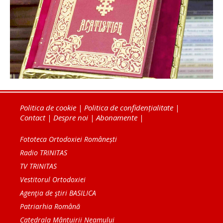
Politica de cookie
|
Politica de confidențialitate
|
Contact
|
Despre noi
|
Abonamente
|
Fototeca Ortodoxiei Românești
Radio TRINITAS
TV TRINITAS
Vestitorul Ortodoxiei
Agenţia de ştiri BASILICA
Patriarhia Română
Catedrala Mântuirii Neamului