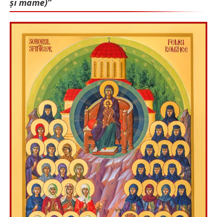
și mame)”