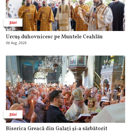
Știri
Urcuş duhovnicesc pe Muntele Ceahlău
06 Aug, 2026
Știri
Biserica Greacă din Galați și‑a sărbătorit