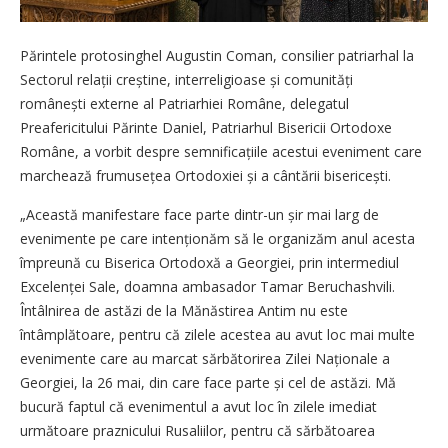
Părintele protosinghel Augustin Coman, consilier patriarhal la
Sectorul relații creștine, interreligioase și comunități
românești externe al Patriarhiei Române, delegatul
Preafericitului Părinte Daniel, Patriarhul Bisericii Ortodoxe
Române, a vorbit despre semnificațiile acestui eveniment care
marchează frumusețea Ortodoxiei și a cântării bisericești.
„Această manifestare face parte dintr-un șir mai larg de
evenimente pe care intenționăm să le organizăm anul acesta
împreună cu Biserica Ortodoxă a Georgiei, prin intermediul
Excelenței Sale, doamna ambasador Tamar Beruchashvili.
Întâlnirea de astăzi de la Mănăstirea Antim nu este
întâmplătoare, pentru că zilele acestea au avut loc mai multe
evenimente care au marcat sărbătorirea Zilei Naționale a
Georgiei, la 26 mai, din care face parte și cel de astăzi. Mă
bucură faptul că evenimentul a avut loc în zilele imediat
următoare praznicului Rusaliilor, pentru că sărbătoarea