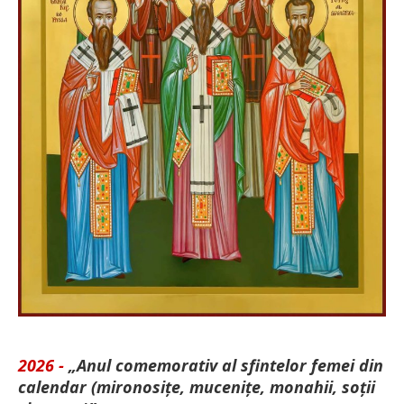
2026 -
„Anul comemorativ al sfintelor femei din
calendar (mironosițe, mu­cenițe, monahii, soții