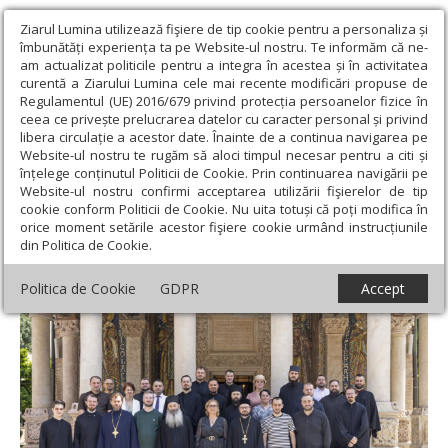
Ziarul Lumina utilizează fişiere de tip cookie pentru a personaliza și
îmbunătăți experiența ta pe Website-ul nostru. Te informăm că ne-
am actualizat politicile pentru a integra în acestea și în activitatea
curentă a Ziarului Lumina cele mai recente modificări propuse de
Regulamentul (UE) 2016/679 privind protecția persoanelor fizice în
ceea ce privește prelucrarea datelor cu caracter personal și privind
libera circulație a acestor date. Înainte de a continua navigarea pe
Website-ul nostru te rugăm să aloci timpul necesar pentru a citi și
Ziarul Lumina
›
Actualitate religioasă
›
Știri
›
Eveniment dedicat
înțelege conținutul Politicii de Cookie. Prin continuarea navigării pe
Zilei Naţionale a Republicii Georgia la Mănăstirea Antim
Website-ul nostru confirmi acceptarea utilizării fişierelor de tip
cookie conform Politicii de Cookie. Nu uita totuși că poți modifica în
Eveniment dedicat Zilei Naţionale a
orice moment setările acestor fişiere cookie urmând instrucțiunile
din Politica de Cookie.
Republicii Georgia la Mănăstirea Antim
Politica de Cookie
GDPR
Accept