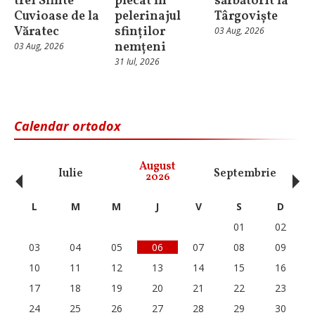
trei Sfinte
plecat în
sărbătorit la
Cuvioase de la
pelerinajul
Târgoviște
Văratec
sfinților
03 Aug, 2026
nemțeni
03 Aug, 2026
31 Iul, 2026
Calendar ortodox
‹
›
August
Iulie
Septembrie
O
2026
L
M
M
J
V
S
D
01
02
03
04
05
06
07
08
09
10
11
12
13
14
15
16
17
18
19
20
21
22
23
24
25
26
27
28
29
30