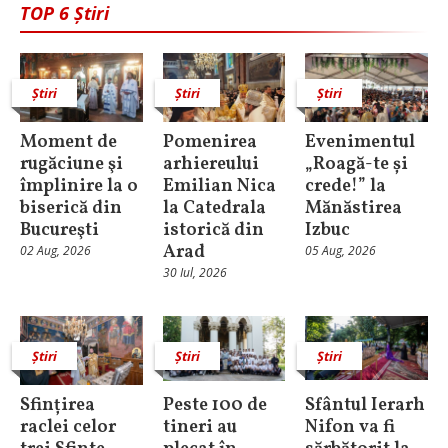
TOP 6 Știri
Știri
Știri
Știri
Moment de
Pomenirea
Evenimentul
rugăciune şi
arhiereului
„Roagă-te și
împlinire la o
Emilian Nica
crede!” la
biserică din
la Catedrala
Mănăstirea
Bucureşti
istorică din
Izbuc
Arad
02 Aug, 2026
05 Aug, 2026
30 Iul, 2026
Știri
Știri
Știri
Sfințirea
Peste 100 de
Sfântul Ierarh
raclei celor
tineri au
Nifon va fi