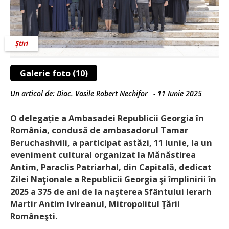
Știri
Galerie foto (10)
Un articol de:
Diac. Vasile Robert Nechifor
-
11 Iunie 2025
O delegație a Ambasadei Republicii Georgia în
România, condusă de ambasadorul Tamar
Beruchashvili, a participat astăzi, 11 iunie, la un
eveniment cultural organizat la Mănăstirea
Antim, Paraclis Patriarhal, din Capitală, dedicat
Zilei Naţionale a Republicii Georgia şi împlinirii în
2025 a 375 de ani de la naşterea Sfântului Ierarh
Martir Antim Ivireanul, Mitropolitul Ţării
Româneşti.