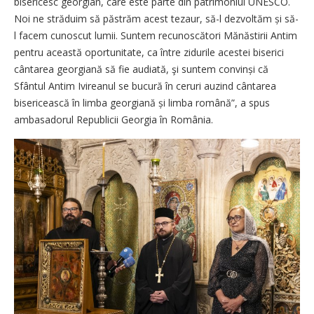
bisericesc georgian, care este parte din patrimoniul UNESCO.
Noi ne străduim să păstrăm acest tezaur, să-l dezvoltăm și să-
l facem cunoscut lumii. Suntem recunoscători Mănăstirii Antim
pentru această oportunitate, ca între zidurile acestei biserici
cântarea georgiană să fie audiată, şi suntem convinși că
Sfântul Antim Ivireanul se bucură în ceruri auzind cântarea
bisericească în limba georgiană și limba română”, a spus
ambasadorul Republicii Georgia în România.