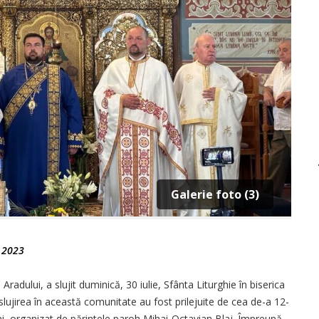
Galerie foto (3)
e 2023
Aradului, a slujit duminică, 30 iulie, Sfânta Liturghie în biserica
i slujirea în această comunitate au fost prilejuite de cea de-a 12-
ni, organizat de părintele paroh Mihai-Octavian Blaj. Împreună