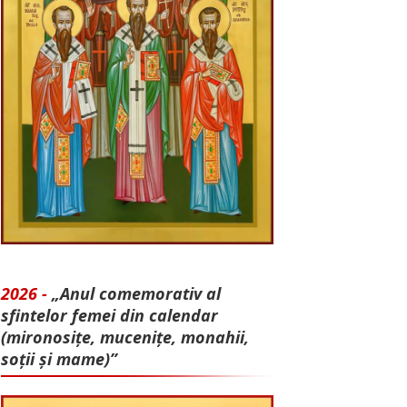
2026 -
„Anul comemorativ al
sfintelor femei din calendar
(mironosițe, mu­cenițe, monahii,
soții și mame)”