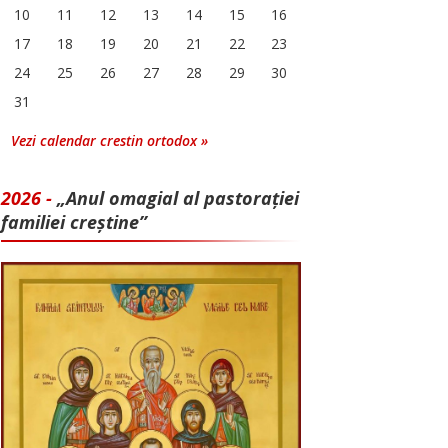
10
11
12
13
14
15
16
17
18
19
20
21
22
23
24
25
26
27
28
29
30
31
Vezi calendar crestin ortodox »
2026 -
„Anul omagial al pastorației
familiei creștine”