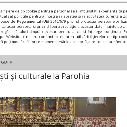
ză fişiere de tip cookie pentru a personaliza și îmbunătăți experiența ta p
alizat politicile pentru a integra în acestea și în activitatea curentă a Z
opuse de Regulamentul (UE) 2016/679 privind protecția persoanelor fizi
 caracter personal și privind libera circulație a acestor date. Înainte de 
eologie și spiritualitate
Educaţie și Cultură
Societate
rugăm să aloci timpul necesar pentru a citi și înțelege conținutul Pol
pe Website-ul nostru confirmi acceptarea utilizării fişierelor de tip cook
că poți modifica în orice moment setările acestor fişiere cookie urmând ins
An omagial
Comunicate de presă
Documentar
GDPR
enimente duhovnicești și culturale la Parohia Grădiște I din Arad
i și culturale la Parohia
ie
Februarie
Martie
Aprilie
Mai
Iunie