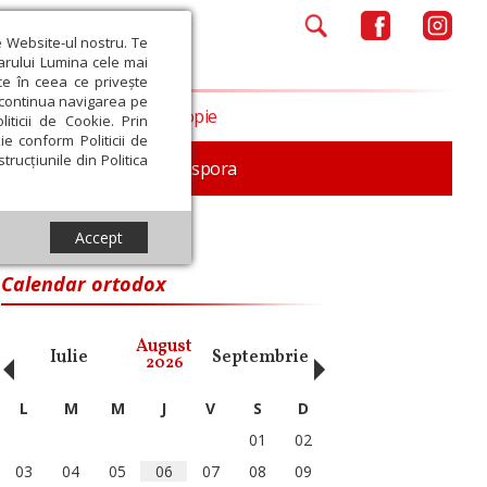
e Website-ul nostru. Te
iarului Lumina cele mai
ce în ceea ce privește
a continua navigarea pe
Opinii
Filantropie
iticii de Cookie. Prin
ie conform Politicii de
trucțiunile din Politica
In memoriam
Diaspora
Accept
Calendar ortodox
‹
›
August
Iulie
Septembrie
Octombrie
Noiembri
2026
L
M
M
J
V
S
D
01
02
03
04
05
06
07
08
09