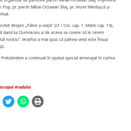
ile Pop, pr. paroh Mihai-Octavian Blaj, pr. Viorel Mierlușcă și
hial.
orbit despre „Pâine și viață” (cf. I Cor. cap. 1; Matei cap. 14),
ind darul lui Dumnezeu și de aceea se cuvine să le cerem
ăl nostru”. Ierarhul a mai spus că pâinea vieții este Însuși
ști.
Pretutindeni a continuat în spațiul special amenajat în curtea
iscopul Aradului