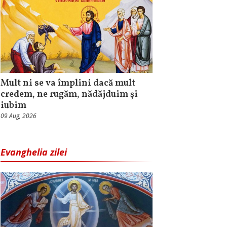
Mult ni se va împlini dacă mult
credem, ne rugăm, nădăjduim și
iubim
09 Aug, 2026
Evanghelia zilei