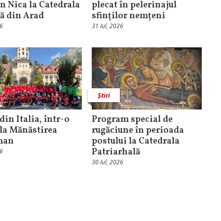
n Nica la Catedrala
plecat în pelerinajul
că din Arad
sfinților nemțeni
26
31 Iul, 2026
Știri
din Italia, într-o
Program special de
 la Mănăstirea
rugăciune în perioada
man
postului la Catedrala
Patriarhală
26
30 Iul, 2026