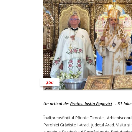
Știri
Un articol de:
Protos. Iustin Popovici
-
31 Iuli
Înaltpreasfințitul Părinte Timotei, Arhiepiscopul 
Parohiei Grădiște I-Arad, județul Arad. Vizita ș
a ediție a Festivalului Românilor de Pretutinde