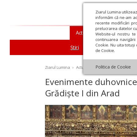
Ziarul Lumina utilizea
informăm că ne-am actu
recente modificări pr
prelucrarea datelor cu
Actualitate religioasă
T
Website-ul nostru te 
continuarea navigării 
Cookie. Nu uita totuși 
Știri
Mesaje și cuvântări
de Cookie.
Politica de Cookie
Ziarul Lumina
›
Actualitate religioasă
›
Știri
›
Ev
Evenimente duhovniceșt
Grădiște I din Arad
st
Septembrie
Octombrie
Noiembrie
Decembrie
Ianuar