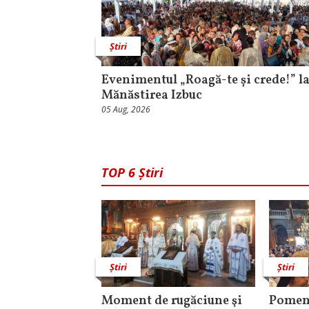
Știri
Evenimentul „Roagă-te și crede!” l
Mănăstirea Izbuc
05 Aug, 2026
TOP 6 Știri
Știri
Știri
Moment de rugăciune şi
Pomeni