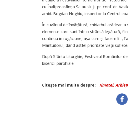
cu Înaltpreasfinția Sa au slujit pr. conf. dr. Vas
arhid. Bogdan Noghiu, inspector la Centrul epar
În cuvântul de învățătură, chiriarhul arădean a v
elemente care sunt într-o strânsă legătură, fi
continuu în rugăciune, așa cum și facem în „Tat
Mântuitorul, dând astfel prioritate vieții suflete
După Sfânta Liturghie, Festivalul Românilor de 
bisericii parohiale.
Citeşte mai multe despre:
Timotei, Arhiep