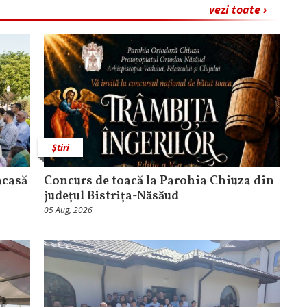
vezi toate ›
Știri
acasă
​Concurs de toacă la Parohia Chiuza din
judeţul Bistriţa-Năsăud
05 Aug, 2026