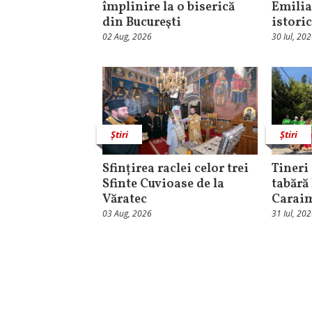
împlinire la o biserică
Emilia
din Bucureşti
istori
02 Aug, 2026
30 Iul, 20
Știri
Știri
Sfințirea raclei celor trei
Tineri 
Sfinte Cuvioase de la
tabără
Văratec
Carai
03 Aug, 2026
31 Iul, 20