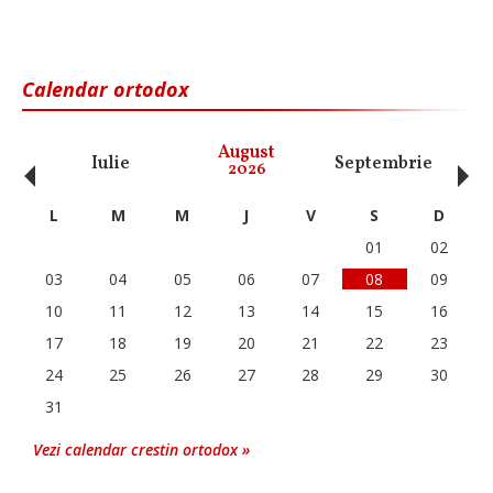
Calendar ortodox
‹
›
August
Iulie
Septembrie
O
2026
L
M
M
J
V
S
D
01
02
03
04
05
06
07
08
09
10
11
12
13
14
15
16
17
18
19
20
21
22
23
24
25
26
27
28
29
30
31
Vezi calendar crestin ortodox »