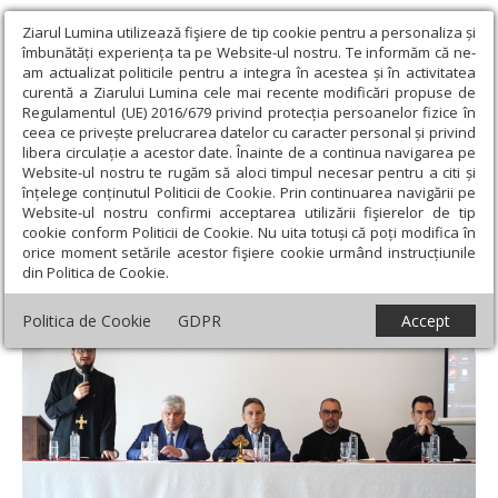
Ziarul Lumina utilizează fişiere de tip cookie pentru a personaliza și
îmbunătăți experiența ta pe Website-ul nostru. Te informăm că ne-
am actualizat politicile pentru a integra în acestea și în activitatea
curentă a Ziarului Lumina cele mai recente modificări propuse de
Regulamentul (UE) 2016/679 privind protecția persoanelor fizice în
ceea ce privește prelucrarea datelor cu caracter personal și privind
libera circulație a acestor date. Înainte de a continua navigarea pe
Website-ul nostru te rugăm să aloci timpul necesar pentru a citi și
Ziarul Lumina
›
Actualitate religioasă
›
Știri
›
Evenimentul
înțelege conținutul Politicii de Cookie. Prin continuarea navigării pe
„Patrimoniul cultural religios: «Un trecut pentru viitor»” la Alba Iulia
Website-ul nostru confirmi acceptarea utilizării fişierelor de tip
cookie conform Politicii de Cookie. Nu uita totuși că poți modifica în
Evenimentul „Patrimoniul cultural religios:
orice moment setările acestor fişiere cookie urmând instrucțiunile
din Politica de Cookie.
«Un trecut pentru viitor»” la Alba Iulia
Politica de Cookie
GDPR
Accept