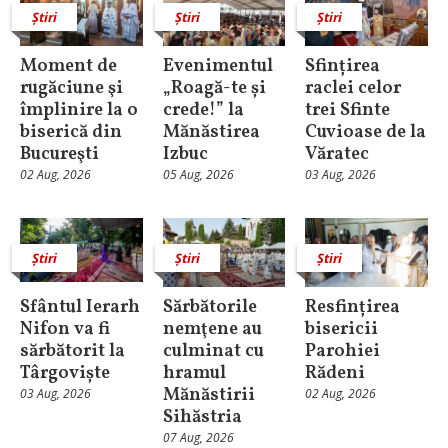
Știri
Știri
Știri
Moment de
Evenimentul
Sfințirea
rugăciune şi
„Roagă-te și
raclei celor
împlinire la o
crede!” la
trei Sfinte
biserică din
Mănăstirea
Cuvioase de la
Bucureşti
Izbuc
Văratec
02 Aug, 2026
05 Aug, 2026
03 Aug, 2026
Știri
Știri
Știri
Sfântul Ierarh
Sărbătorile
Resfințirea
Nifon va fi
nemţene au
bisericii
sărbătorit la
culminat cu
Parohiei
Târgoviște
hramul
Rădeni
Mănăstirii
03 Aug, 2026
02 Aug, 2026
Sihăstria
07 Aug, 2026