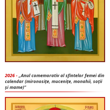
2026 -
„Anul comemorativ al sfintelor femei din
calendar (mironosițe, mu­cenițe, monahii, soții
și mame)”