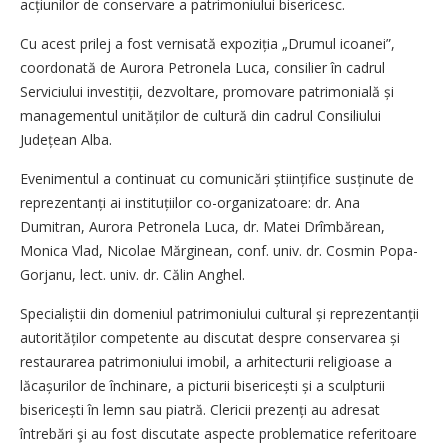
acțiunilor de conservare a patrimoniului bisericesc.
Cu acest prilej a fost vernisată expoziția „Drumul icoanei”,
coordonată de Aurora Petronela Luca, consilier în cadrul
Serviciului investiții, dezvoltare, promovare patrimonială și
managementul unităților de cultură din cadrul Consiliului
Județean Alba.
Evenimentul a continuat cu comunicări științifice susținute de
reprezentanți ai insti­tuțiilor co-organizatoare: dr. Ana
Dumitran, Aurora Petronela Luca, dr. Matei Drîmbărean,
Monica Vlad, Nicolae Mărginean, conf. univ. dr. Cosmin Popa-
Gorjanu, lect. univ. dr. Călin Anghel.
Specialiștii din domeniul patrimoniului cultural și reprezentanții
autorităților competente au discutat despre conservarea și
restaurarea patrimoniului imobil, a arhitecturii religioase a
lăcașurilor de închinare, a picturii bisericești și a sculpturii
bisericești în lemn sau piatră. Clericii prezenți au adresat
întrebări şi au fost discutate aspecte problematice referitoare