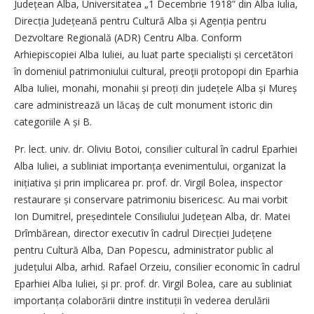
Județean Alba, Universitatea „1 Decembrie 1918” din Alba Iulia,
Direcția Județea­nă pentru Cultură Alba și Agenția pentru
Dezvoltare Regională (ADR) Centru Alba. Conform
Arhiepiscopiei Alba Iuliei, au luat parte spe­cialiști și cercetători
în domeniul patrimoniului cultural, preoţii protopopi din Eparhia
Alba Iuliei, monahi, monahii și preoți din jude­țele Alba și Mureș
care administrează un lăcaș de cult monument istoric din
categoriile A și B.
Pr. lect. univ. dr. Oliviu Botoi, consilier cul­tu­ral în cadrul Eparhiei
Alba Iuliei, a subliniat importanța evenimentului, organizat la
ini­țiativa și prin implicarea pr. prof. dr. Virgil Bolea, inspector
restaurare și conservare patrimoniu bisericesc. Au mai vorbit
Ion Dumitrel, președintele Consiliului Județean Alba, dr. Matei
Drîmbărean, director executiv în cadrul Direcției Județene
pentru Cultură Alba, Dan Popescu, administrator public al
județului Alba, arhid. Rafael Orzeiu, consilier economic în cadrul
Eparhiei Alba Iuliei, și pr. prof. dr. Virgil Bolea, care au subliniat
importanța colaborării dintre instituții în vederea derulării