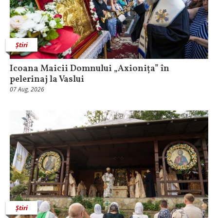
Știri
Icoana Maicii Domnului „Axionița” în
pelerinaj la Vaslui
07 Aug, 2026
Știri